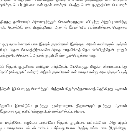
விக்கு பெயர் இல்லை என்பதால் எனக்குப் பிடித்த பெண் ஒருத்தியின் பெயரைச்
திருந்த தனிமையும் அலைகழித்துக் கொண்டிருந்தன. வீட்டிற்கு அனுப்புமளவிற்கு
ுவிட வேண்டும் என விரும்புவேன். ஆனால் இரண்டுமே நடக்கவில்லை. வெறுமை
ன ஒரு தலைக்காதலியாக இந்தக் குருவிதான் இருந்தது. அதன் கண்களும், மஞ்சள்
ரியும். அதன் சோகத்திற்காகவே அதை காதலிக்கத் தொடங்கியிருந்தேன். நானும்
னைக்கும் போதெல்லாம் அந்தக் குருவி இன்னமும் நெருக்கமானது.
தில் இந்தக் குருவியை ஊரிலும் பார்த்தேன். அப்பொழுது மிகுந்த உற்சாகமடைந்து
ட்டுக்குருவி” என்றார். அந்தக் குருவிதான் என் காதலி என்று அவருக்கு எப்படித்
ார்த்தேன். இப்பொழுது யோசித்துப்பார்த்தால் கிறுக்குத்தனமாகத் தெரிகிறது. ஆனால்
ிரும்பிய இரண்டுமே நடந்தது. மூன்றாவதாக திருமணமும் நடந்தது. ஆனால்
் இதுவரை ஒரு தவிட்டுக்குருவியும் கண்ணில்பட்டதில்லை.
் மரத்திலோ கருவேல மரத்திலோ இந்தக் குருவியை பார்க்கிறேன். அது எந்தப்
ழைய காதலியை பஸ் ஸ்டாண்டில் பார்ப்பது போல மிகுந்த சங்கடமாக இருக்கிறது.