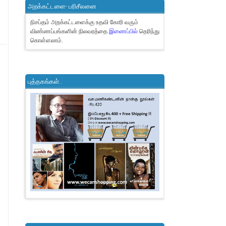
அறக்கட்டளை- பரிசீலனை
நிசப்தம் அறக்கட்டளைக்கு உதவி கோரி வரும்
விண்ணப்பங்களின் நிலவரத்தை
இணைப்பில்
தெரிந்து
கொள்ளலாம்.
புத்தகங்கள்..