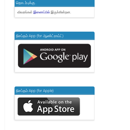
தொடர்புக்கு..
விவரங்கள்
இருக்கின்றன.
இணைப்பில்
நிசப்தம் App (for ஆண்ட்ராய்ட்)
நிசப்தம் App (for Apple)