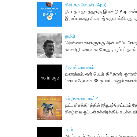
நிசப்தம் செயலி (App)
நிசப்தம் தளத்துக்கு இரண்டு App உண
இரண்டாவது சிவராஜ் உருவாக்கியது. 
தும்பி
'அண்ணா உங்களுக்கு அன்பளிப்பு கொடு
மைவிழி சொன்ன போது குழப்பம்தான்.
நீதான் காரணம்
வணக்கம். என் பெயர் கிரிதரன். ஒராண்
'மசால் தோசை 38 ரூபாய்' எனும் உங்கள
வர்றீங்களா பாஸ்?
ஒட்டன்சத்திரத்தில் இருபத்தெட்டாம் 
நிகழ்வை ஒட்டன்சத்திரத்தில் நடத்த வி
மரம்
அடர்வனம் அமைப்பதற்கான வேலைகளை ம