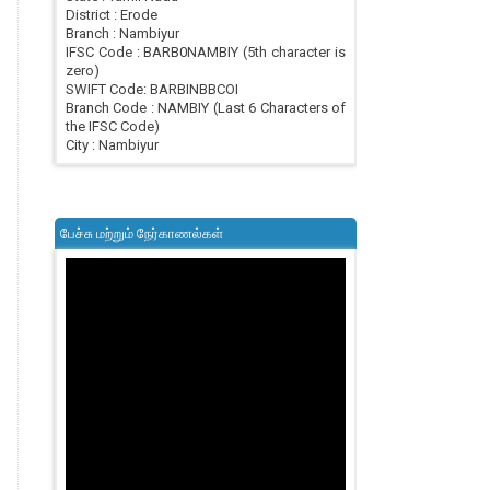
District : Erode
Branch : Nambiyur
IFSC Code : BARB0NAMBIY (5th character is
zero)
SWIFT Code: BARBINBBCOI
Branch Code : NAMBIY (Last 6 Characters of
the IFSC Code)
City : Nambiyur
பேச்சு மற்றும் நேர்காணல்கள்