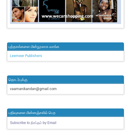
புத்தகங்களை மின்நூலாக வாங்க
Leemeer Publishers
தொடர்புக்கு
vaamanikandan@gmail.com
பதிவுகளை மின்னஞ்சலில் பெற
Subscribe to நிசப்தம் by Email