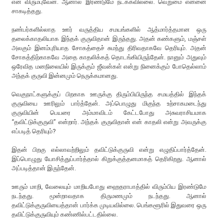
என விரும்புவேன். ஆனால் இரண்டுமே நடக்கவில்லை. வெறுமை என்னை
சாகடித்தது.
நண்பர்களில்லாத ஊர் வருத்திய சமயங்களில் ஆத்மார்த்தமான ஒரு
தலைக்காதலியாக இந்தக் குருவிதான் இருந்தது. அதன் கண்களும், மஞ்சள்
அலகும் இனம்புரியாத சோகத்தைச் சுமந்து திரிவதாகவே தெரியும். அதன்
சோகத்திற்காகவே அதை காதலிக்கத் தொடங்கியிருந்தேன். நானும் அதுவும்
ஒரேவித மனநிலையில் இருக்கும் ஜீவன்கள் என்று நினைக்கும் போதெல்லாம்
அந்தக் குருவி இன்னமும் நெருக்கமானது.
வெகுநாட்களுக்குப் பிறகாக ஊருக்கு திரும்பியிருந்த சமயத்தில் இந்தக்
குருவியை ஊரிலும் பார்த்தேன். அப்பொழுது மிகுந்த உற்சாகமடைந்து
குருவியின் பெயரை அம்மாவிடம் கேட்டபோது அசுவராசியமாக
“தவிட்டுக்குருவி” என்றார். அந்தக் குருவிதான் என் காதலி என்று அவருக்கு
எப்படித் தெரியும்?
இதன் பிறகு எல்லாவற்றிலும் தவிட்டுக்குருவி என்று எழுதிப்பார்த்தேன்.
இப்பொழுது யோசித்துப்பார்த்தால் கிறுக்குத்தனமாகத் தெரிகிறது. ஆனால்
அப்படித்தான் இருந்தேன்.
ஊரும் மாறி, வேலையும் மாறியபோது ஹைதராபாத்தில் விரும்பிய இரண்டுமே
நடந்தது. மூன்றாவதாக திருமணமும் நடந்தது. ஆனால்
தவிட்டுக்குருவியைத்தான் பார்க்க முடியவில்லை. பெங்களூரில் இதுவரை ஒரு
தவிட்டுக்குருவியும் கண்ணில்பட்டதில்லை.