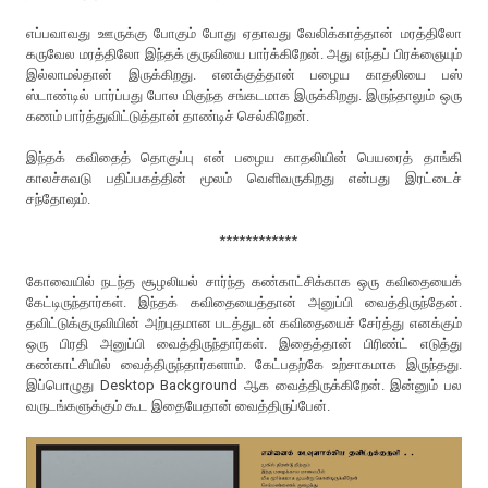
எப்பவாவது ஊருக்கு போகும் போது ஏதாவது வேலிக்காத்தான் மரத்திலோ
கருவேல மரத்திலோ இந்தக் குருவியை பார்க்கிறேன். அது எந்தப் பிரக்ஞையும்
இல்லாமல்தான் இருக்கிறது. எனக்குத்தான் பழைய காதலியை பஸ்
ஸ்டாண்டில் பார்ப்பது போல மிகுந்த சங்கடமாக இருக்கிறது. இருந்தாலும் ஒரு
கணம் பார்த்துவிட்டுத்தான் தாண்டிச் செல்கிறேன்.
இந்தக் கவிதைத் தொகுப்பு என் பழைய காதலியின் பெயரைத் தாங்கி
காலச்சுவடு பதிப்பகத்தின் மூலம் வெளிவருகிறது என்பது இரட்டைச்
சந்தோஷம்.
************
கோவையில் நடந்த சூழலியல் சார்ந்த கண்காட்சிக்காக ஒரு கவிதையைக்
கேட்டிருந்தார்கள். இந்தக் கவிதையைத்தான் அனுப்பி வைத்திருந்தேன்.
தவிட்டுக்குருவியின் அற்புதமான படத்துடன் கவிதையைச் சேர்த்து எனக்கும்
ஒரு பிரதி அனுப்பி வைத்திருந்தார்கள். இதைத்தான் பிரிண்ட் எடுத்து
கண்காட்சியில் வைத்திருந்தார்களாம். கேட்பதற்கே உற்சாகமாக இருந்தது.
இப்பொழுது Desktop Background ஆக வைத்திருக்கிறேன். இன்னும் பல
வருடங்களுக்கும் கூட இதையேதான் வைத்திருப்பேன்.