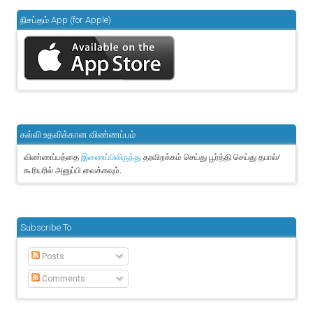
நிசப்தம் App (for Apple)
கல்வி உதவிக்கான விண்ணப்பம்
விண்ணப்பத்தை
தரவிறக்கம் செய்து பூர்த்தி செய்து தபால்/
இணைப்பிலிருந்து
கூரியரில் அனுப்பி வைக்கவும்.
Subscribe To
Posts
Comments