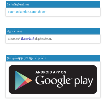
கேள்வியும் பதிலும்
vaamanikandan.Sarahah.com
தொடர்புக்கு..
விவரங்கள்
இருக்கின்றன.
இணைப்பில்
நிசப்தம் App (for ஆண்ட்ராய்ட்)