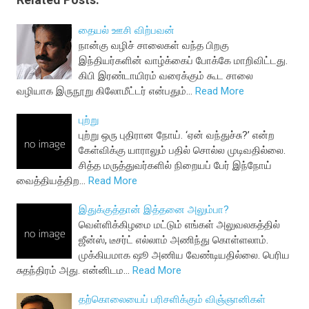
தையல் ஊசி விற்பவன்
நான்கு வழிச் சாலைகள் வந்த பிறகு
இந்தியர்களின் வாழ்க்கைப் போக்கே மாறிவிட்டது.
கிபி இரண்டாயிரம் வரைக்கும் கூட சாலை
வழியாக இருநூறு கிலோமீட்டர் என்பதும்…
Read More
புற்று
புற்று ஒரு புதிரான நோய். ‘ஏன் வந்துச்சு?’ என்ற
கேள்விக்கு யாராலும் பதில் சொல்ல முடிவதில்லை.
சித்த மருத்துவர்களில் நிறையப் பேர் இந்நோய்
வைத்தியத்திற…
Read More
இதுக்குத்தான் இத்தனை அலும்பா?
வெள்ளிக்கிழமை மட்டும் எங்கள் அலுவலகத்தில்
ஜீன்ஸ், டீசர்ட் எல்லாம் அணிந்து கொள்ளலாம்.
முக்கியமாக ஷூ அணிய வேண்டியதில்லை. பெரிய
சுதந்திரம் அது. என்னிடம…
Read More
தற்கொலையைப் பரிசளிக்கும் விஞ்ஞானிகள்