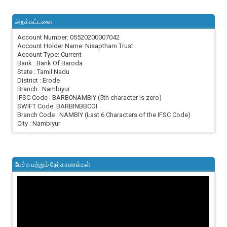
அறக்கட்டளை
Account Number: 05520200007042
Account Holder Name: Nisaptham Trust
Account Type: Current
Bank : Bank Of Baroda
State : Tamil Nadu
District : Erode
Branch : Nambiyur
IFSC Code : BARB0NAMBIY (5th character is zero)
SWIFT Code: BARBINBBCOI
Branch Code : NAMBIY (Last 6 Characters of the IFSC Code)
City : Nambiyur
பேச்சு மற்றும் நேர்காணல்கள்