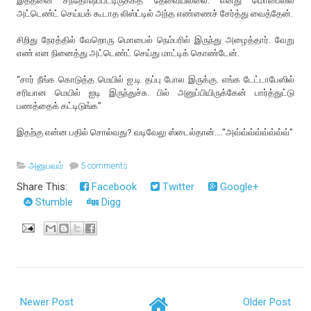
இத்தனை சந்தோஷப்பட்டிருக்கத் தேவையில்லை. எனது மொபைலில்
அட்டெண்ட் செய்யக் கூடாத லிஸ்ட்டில் அந்த எண்ணைச் சேர்த்து வைத்தேன்.
சிறிது நேரத்தில் வேறொரு மொபைல் நெம்பரில் இருந்து அழைத்தார். வேறு
எண் என நினைத்து அட்டெண்ட் செய்து மாட்டிக் கொண்டேன்.
“சார் நீங்க கொடுத்த மெயில் ஐ.டி தப்பு போல இருக்கு. எங்க டேட்டாபேஸில்
சரியான மெயில் ஐடி இருந்துச்சு. பில் அனுப்பியிருக்கேன் பார்த்துட்டு
பணத்தைக் கட்டிடுங்க”
இதற்கு என்ன பதில் சொல்வது? வடிவேலு ஸ்டைல்தான்....“அவ்வ்வ்வ்வ்வ்வ்வ்”
அனுபவம்
5 comments
Share This:
Facebook
Twitter
Google+
Stumble
Digg
Newer Post
Older Post