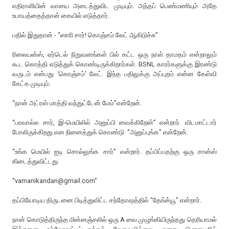
எதிராளியின் வாயை அடைத்துவிட முடியும். அந்தப் பெண்மணியும் அதே
உபாயத்தைத்தான் கையில் எடுத்தார்.
பதில் இதுதான் - “ஸாரி சார்! கொஞ்சம் லேட் ஆகிடுச்சு”
ரிலையன்ஸ், ஏர்டெல் நிறுவனங்கள் பில் கட்ட ஒரு நாள் தாமதம் என்றாலும்
கூட கொத்தி எடுத்துக் கொண்டிருக்கிறார்கள். BSNL காரர்களுக்கு இரண்டு
வருடம் என்பது ‘கொஞ்சம்’ லேட். இந்த பதிலுக்கு அப்புறம் என்ன கேள்வி
கேட்க முடியும்.
“நான் அட்ரஸ் மாத்தி வந்துட்டேன் மேம்”என்றேன்.
“பரவால்ல சார், இ-மெயிலில் அனுப்பி வைக்கிறேன்” என்றார். விடமாட்டார்
போலிருக்கிறது என நினைத்துக் கொண்டு “அனுப்புங்க” என்றேன்.
“உங்க மெயில் ஐடி சொல்லுங்க சார்” என்றார். தப்பிப்பதற்கு ஒரு சான்ஸ்
கிடைத்துவிட்டது.
“vamanikandan@gmail.com"
தப்பியோடிய திருடனை பிடித்துவிட்ட சந்தோஷத்தில் “தேங்க்யூ” என்றார்.
நான் கொடுத்திருந்த மின்னஞ்சலில் ஒரு A வை முழுங்கியிருந்தது தெரியாமல்