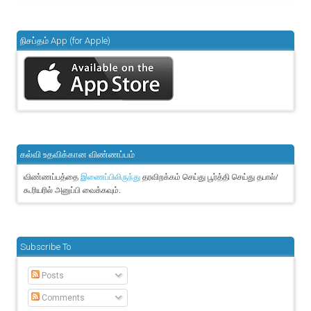
நிசப்தம் App (for Apple)
கல்வி உதவிக்கான விண்ணப்பம்
விண்ணப்பத்தை
தரவிறக்கம் செய்து பூர்த்தி செய்து தபால்/
இணைப்பிலிருந்து
கூரியரில் அனுப்பி வைக்கவும்.
Subscribe To
Posts
Comments