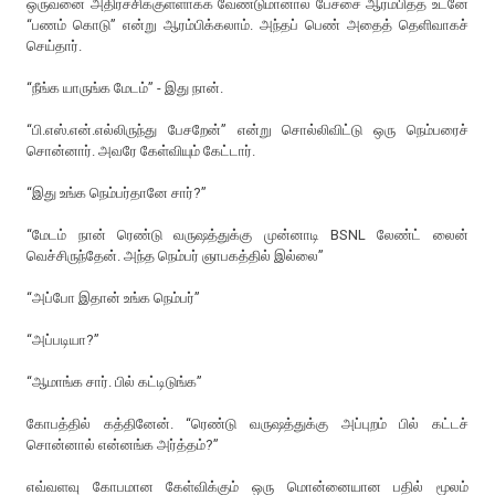
ஒருவனை அதிர்ச்சிக்குள்ளாக்க வேண்டுமானால் பேச்சை ஆரம்பித்த உடனே
“பணம் கொடு” என்று ஆரம்பிக்கலாம். அந்தப் பெண் அதைத் தெளிவாகச்
செய்தார்.
“நீங்க யாருங்க மேடம்” - இது நான்.
“பி.எஸ்.என்.எல்லிருந்து பேசறேன்” என்று சொல்லிவிட்டு ஒரு நெம்பரைச்
சொன்னார். அவரே கேள்வியும் கேட்டார்.
“இது உங்க நெம்பர்தானே சார்?”
“மேடம் நான் ரெண்டு வருஷத்துக்கு முன்னாடி BSNL லேண்ட் லைன்
வெச்சிருந்தேன். அந்த நெம்பர் ஞாபகத்தில் இல்லை”
“அப்போ இதான் உங்க நெம்பர்”
“அப்படியா?”
“ஆமாங்க சார். பில் கட்டிடுங்க”
கோபத்தில் கத்தினேன். “ரெண்டு வருஷத்துக்கு அப்புறம் பில் கட்டச்
சொன்னால் என்னங்க அர்த்தம்?”
எவ்வளவு கோபமான கேள்விக்கும் ஒரு மொன்னையான பதில் மூலம்