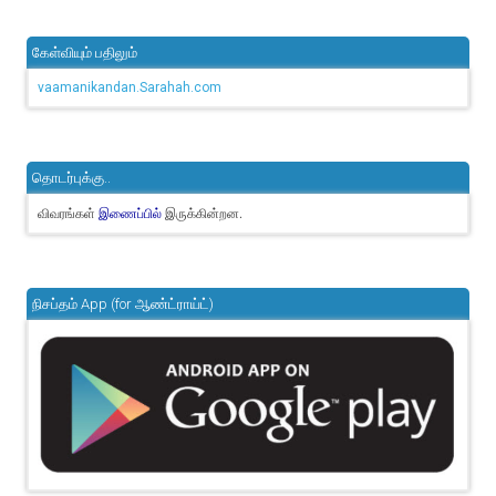
கேள்வியும் பதிலும்
vaamanikandan.Sarahah.com
தொடர்புக்கு..
விவரங்கள்
இருக்கின்றன.
இணைப்பில்
நிசப்தம் App (for ஆண்ட்ராய்ட்)