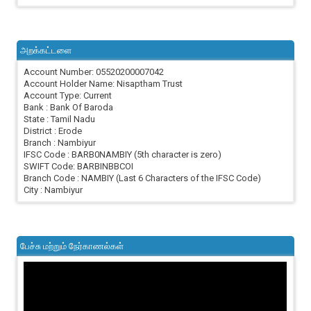
அறக்கட்டளை
Account Number: 05520200007042
Account Holder Name: Nisaptham Trust
Account Type: Current
Bank : Bank Of Baroda
State : Tamil Nadu
District : Erode
Branch : Nambiyur
IFSC Code : BARB0NAMBIY (5th character is zero)
SWIFT Code: BARBINBBCOI
Branch Code : NAMBIY (Last 6 Characters of the IFSC Code)
City : Nambiyur
பேச்சு மற்றும் நேர்காணல்கள்