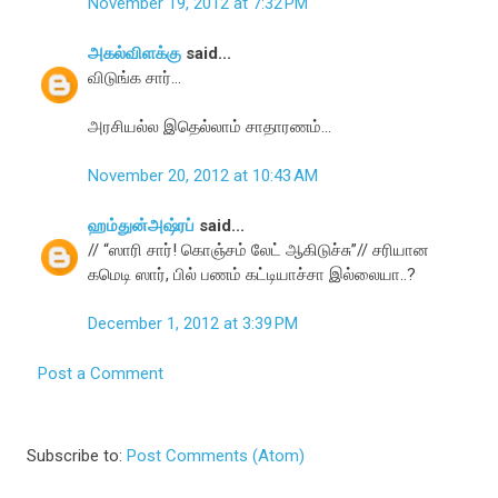
November 19, 2012 at 7:32 PM
அகல்விளக்கு
said...
விடுங்க சார்...
அரசியல்ல இதெல்லாம் சாதாரணம்...
November 20, 2012 at 10:43 AM
ஹம்துன்அஷ்ரப்
said...
// “ஸாரி சார்! கொஞ்சம் லேட் ஆகிடுச்சு”// சரியான
கமெடி ஸார், பில் பணம் கட்டியாச்சா இல்லையா..?
December 1, 2012 at 3:39 PM
Post a Comment
Subscribe to:
Post Comments (Atom)