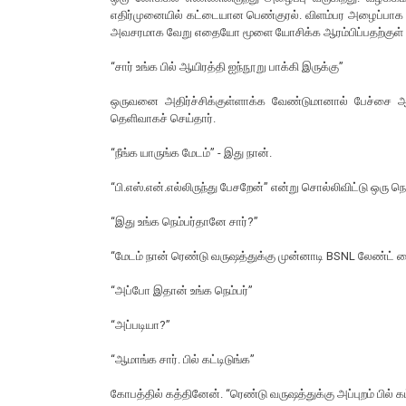
எதிர்முனையில் கட்டையான பெண்குரல். விளம்பர அழைப்பாக இ
அவசரமாக வேறு எதையோ மூளை யோசிக்க ஆரம்பிப்பதற்குள் அந்
“சார் உங்க பில் ஆயிரத்தி ஐந்நூறு பாக்கி இருக்கு”
ஒருவனை அதிர்ச்சிக்குள்ளாக்க வேண்டுமானால் பேச்சை 
தெளிவாகச் செய்தார்.
“நீங்க யாருங்க மேடம்” - இது நான்.
“பி.எஸ்.என்.எல்லிருந்து பேசறேன்” என்று சொல்லிவிட்டு ஒரு ந
“இது உங்க நெம்பர்தானே சார்?”
“மேடம் நான் ரெண்டு வருஷத்துக்கு முன்னாடி BSNL லேண்ட் ல
“அப்போ இதான் உங்க நெம்பர்”
“அப்படியா?”
“ஆமாங்க சார். பில் கட்டிடுங்க”
கோபத்தில் கத்தினேன். “ரெண்டு வருஷத்துக்கு அப்புறம் பில்