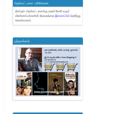
அறக்கட்டளை- பரிசீலனை
நிசப்தம் அறக்கட்டளைக்கு உதவி கோரி வரும்
விண்ணப்பங்களின் நிலவரத்தை
இணைப்பில்
தெரிந்து
கொள்ளலாம்.
புத்தகங்கள்..