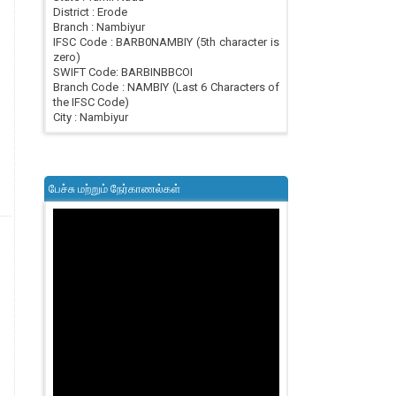
District : Erode
Branch : Nambiyur
IFSC Code : BARB0NAMBIY (5th character is
zero)
SWIFT Code: BARBINBBCOI
Branch Code : NAMBIY (Last 6 Characters of
the IFSC Code)
City : Nambiyur
பேச்சு மற்றும் நேர்காணல்கள்