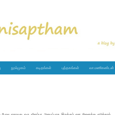
ு
நூல்முகம்
கடிதங்கள்
புத்தகங்கள்
வா.மணிகண்டன்
ம் போல ஏதாவது ஒரு விளம்பர அழைப்பாக இருக்கும் என நினைத்து எடுத்தால்