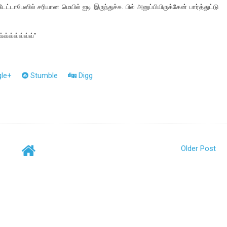
ட்டாபேஸில் சரியான மெயில் ஐடி இருந்துச்சு. பில் அனுப்பியிருக்கேன் பார்த்துட்டு
வ்வ்வ்வ்வ்வ்”
le+
Stumble
Digg
Older Post