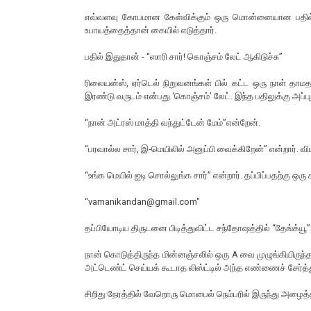
எவ்வளவு கோபமான கேள்விக்கும் ஒரு மொன்னையான பதில் ம
உபாயத்தைத்தான் கையில் எடுத்தார்.
பதில் இதுதான் - “ஸாரி சார்! கொஞ்சம் லேட் ஆகிடுச்சு”
ரிலையன்ஸ், ஏர்டெல் நிறுவனங்கள் பில் கட்ட ஒரு நாள் தாமத
இரண்டு வருடம் என்பது ‘கொஞ்சம்’ லேட். இந்த பதிலுக்கு அப்புற
“நான் அட்ரஸ் மாத்தி வந்துட்டேன் மேம்”என்றேன்.
“பரவால்ல சார், இ-மெயிலில் அனுப்பி வைக்கிறேன்” என்றார். 
“உங்க மெயில் ஐடி சொல்லுங்க சார்” என்றார். தப்பிப்பதற்கு ஒரு
“vamanikandan@gmail.com"
தப்பியோடிய திருடனை பிடித்துவிட்ட சந்தோஷத்தில் “தேங்க்யூ” 
நான் கொடுத்திருந்த மின்னஞ்சலில் ஒரு A வை முழுங்கியிர
அட்டெண்ட் செய்யக் கூடாத லிஸ்ட்டில் அந்த எண்ணைச் சேர்த்
சிறிது நேரத்தில் வேறொரு மொபைல் நெம்பரில் இருந்து அழைத