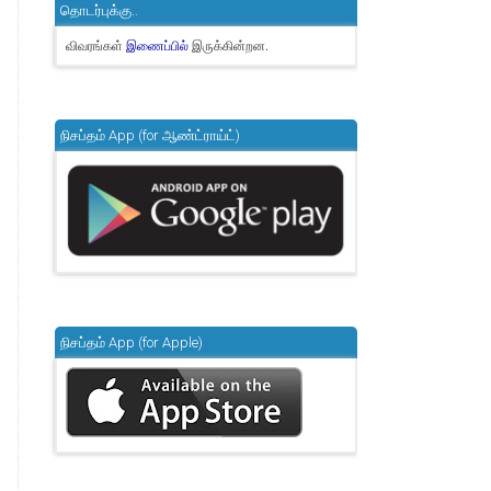
தொடர்புக்கு..
விவரங்கள்
இருக்கின்றன.
இணைப்பில்
நிசப்தம் App (for ஆண்ட்ராய்ட்)
நிசப்தம் App (for Apple)