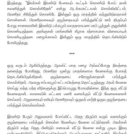
இருந்தது. “இவர்கள் இரண்டு பேரையும் கூட்டிக் கொண்டு போய் நான்
கவனித்துக் கொள்கிறேன்” என்று அடக்கமாட்டாமல் சொல்லிவிட்டார்.
பிரணீதா சிரித்துக் கொண்டே இன்னும் ஒரு மாதத்தில் வந்துவிடுவதாகச்
சொன்னாள். பிரணீதாவையும் குழந்தையயும் பார்த்துவிட்டு ஊர் திரும்பும்
போது சாலைகளின் இரண்டு பக்கமும் வாதநாராயண மரம் பூத்துக் குலுங்கிக்
கொண்டிருந்தன. குரங்குகள் மரங்களின் கீழாக உற்சாகமாக விளையாடிக்
கொண்டிருந்தன. மழைக்காலம் இன்னும் ஒரு மாதத்தில் தொடங்கிவிடும்
போலிருந்தது.
***
ஒரு வருடம் ஆகியிருந்தது. ஆகஸ்ட் மாத மழை அவ்வப்போது நிலத்தை
நனைத்து போகிறது. பிரணீதா மூன்று மாதங்களாக வேலைக்கு போகத்
தொடங்கியிருக்கிறாள். குழந்தையை சரோஜக்காதான் பார்த்துக்
கொள்கிறார். அவரது சம்பளமும் எட்டாயிரத்தை தொட்டிருந்தது. அவர் வேலை
செய்து வந்த மற்ற வீடுகளுக்கு இப்பொழுது போவதில்லை. இந்த ஒரு வீட்டு
வேலைதான். காலையில் எட்டரை மணி வரைக்கும் வீட்டு வேலைகளைச்
செய்வார். அதுவரையும் ரவியும் பிரணீதாவும் ஒருவர் மாற்றி ஒருவ குழந்தையை
பார்த்துக் கொள்வார்கள்.
இரண்டு பேரும் அலுவலகம் போய்விட்ட பிறகு திரும்பி வரும் வரைக்கும்
குழந்தையை பார்த்துக் கொள்ள வேண்டிய வேலை மட்டும்தான். அவர்கள்
திரும்பி வந்த பிறகு மீண்டும் சமையல் வீட்டு வேலை என்று முடிய இரவு
ஒன்பதாகிவிடும். இப்பொழுதெல்லாம் பெரும்பாலான நாட்களில் இவர்கள்