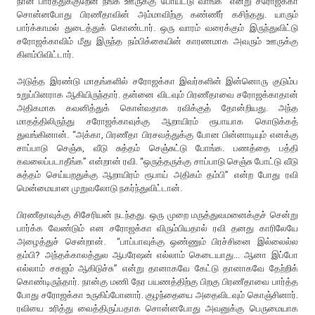
நான் பார்த்துக்குறேன் நீங்க ஊருக்கு போய்ட்டு வாங்க” என்று சரோஜக்கா
சொன்னபோது பிரணீதாவின் அம்மாவிற்கு கண்ணீர் கசிந்தது. யாரும்
பார்க்காமல் துடைத்துக் கொண்டார். ஒரு வாரம் வரைக்கும் இருந்துவிட்டு
சரோஜக்காவிம் மீது இருந்த நம்பிக்கையின் காரணமாக அவரும் ஊருக்கு
கிளம்பிவிட்டார்.
அடுத்த இரண்டு மாதங்களில் சரோஜக்கா இவர்களின் இன்னொரு குடும்ப
உறுப்பினராக ஆகியிருந்தார். தன்னை விடவும் பிரணீதாவை சரோஜக்காதான்
அதிகமாக கவனித்துக் கொள்வதாக ரவிக்குத் தோன்றியது. அந்த
மாதத்திலிருந்து சரோஜக்காவுக்கு ஆறாயிரம் ரூபாயாக கொடுக்கத்
துவங்கினான். “அக்கா, பிரணீதா பிரசவத்துக்கு போன பின்னாடியும் எனக்கு
சாப்பாடு செஞ்சு, வீடு சுத்தம் செஞ்சுட்டு போங்க. பணத்தை பத்தி
கவலைப்படாதீங்க” என்றான் ரவி. “ஒருத்தருக்கு சாப்பாடு செஞ்சு போட்டு வீடு
சுத்தம் செய்யறதுக்கு ஆறாயிரம் ரூபாய் அதிகம் தம்பி” என்ற போது ரவி
மென்மையான முறுவலோடு நகர்ந்துவிட்டான்.
பிரணீதாவுக்கு சிசேரியன் நடந்தது. ஒரு முறை மருத்துவமனைக்குச் சென்று
பார்க்க வேண்டும் என சரோஜக்கா விரும்பியதால் ரவி தனது காரிலேயே
அழைத்துச் சென்றான். “பாப்பாவுக்கு ஒண்ணும் பிரச்சினை இல்லைல்ல
தம்பி? அந்தக்காலத்துல ஆபரேஷன் எல்லாம் கெடையாது... ஆனா இப்போ
எல்லாம் சகஜம் ஆகிடுச்சு” என்று தானாகவே கேட்டு தானாகவே தேற்றிக்
கொண்டிருந்தார். நான்கு மணி நேர பயணத்திற்கு பிறகு பிரணீதாவை பார்த்த
போது சரோஜக்கா உருகிப்போனார். குழந்தையை அதைவிடவும் கொஞ்சினார்.
ரவியை உரித்து வைத்திருப்பதாக சொன்னபோது அவனுக்கு பெருமையாக