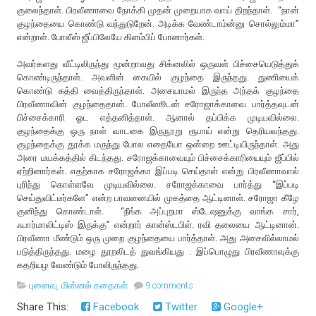
குலைந்தாள். பிரவீணாவை நோக்கி முதன் முறையாக வாய் திறந்தாள். “நான்
குழந்தையை கொண்டு வந்துடுறேன். அடிக்க வேண்டாம்ன்னு சொல்லும்மா”
என்றாள். போலீஸ் ஜீப்பிலேயே கிளம்பிப் போனார்கள்.
அவர்களது வீட்டிலிருந்து மூன்றாவது சிக்னலில் ஒருவள் பிச்சையெடுத்துக்
கொண்டிருந்தாள். அவளின் கையில் குழந்தை இருந்தது. துணியைக்
கொண்டு சுத்தி வைத்திருந்தாள். அசையாமல் இருந்த அந்தக் குழந்தை
பிரவீணாவின் குழந்தைதான். போலீஸூடன் சரோஜாக்காவை பார்த்தவுடன்
பிச்சைக்காரி ஓட எத்தனித்தாள். ஆனால் தப்பிக்க முடியவில்லை.
குழந்தைக்கு ஒரு நாள் வாடகை இருநூறு ரூபாய் என்று தெரியவந்தது.
குழந்தைக்கு தூக்க மருந்து போல எதையோ ஒன்றை ஊட்டியிருந்தாள். அது
அரை மயக்கத்தில் கிடந்தது. சரோஜக்காவையும் பிச்சைக்காரியையும் ஜீப்பில்
ஏற்றினார்கள். எதற்காக சரோஜக்கா இப்படி செய்தாள் என்று பிரவீணாவால்
புரிந்து கொள்ளவே முடியவில்லை. சரோஜக்காவை பார்த்து “இப்படி
செய்துவிட்டீர்களே” என்ற பாவனையில் முகத்தை ஆட்டினாள். சரோஜா கீழே
குனிந்து கொண்டாள். “நீங்க அப்புறமா ஸ்டேஷனுக்கு வாங்க சார்,
ஃபார்மாலிட்டிஸ் இருக்கு” என்றார் கான்ஸ்டபிள். ரவி தலையை ஆட்டினான்.
பிரவீணா மீண்டும் ஒரு முறை குழந்தையை பார்த்தாள். அது அசைவில்லாமல்
படுத்திருந்தது. மழை தூறலிடத் துவங்கியது
. இப்பொழுது பிரவீணாவுக்கு
கதறியழ வேண்டும் போலிருந்தது.
புனைவு
,
மின்னல் கதைகள்
9 comments
Share This:
Facebook
Twitter
Google+