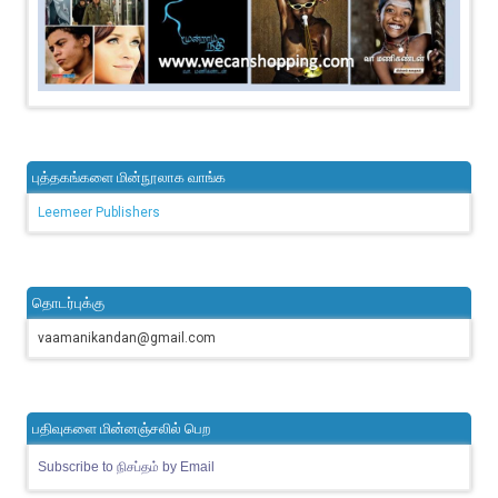
புத்தகங்களை மின்நூலாக வாங்க
Leemeer Publishers
தொடர்புக்கு
vaamanikandan@gmail.com
பதிவுகளை மின்னஞ்சலில் பெற
Subscribe to நிசப்தம் by Email