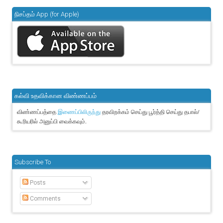
நிசப்தம் App (for Apple)
கல்வி உதவிக்கான விண்ணப்பம்
விண்ணப்பத்தை
தரவிறக்கம் செய்து பூர்த்தி செய்து தபால்/
இணைப்பிலிருந்து
கூரியரில் அனுப்பி வைக்கவும்.
Subscribe To
Posts
Comments