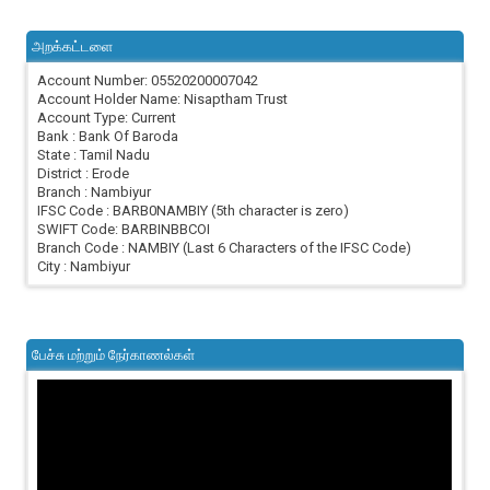
அறக்கட்டளை
Account Number: 05520200007042
Account Holder Name: Nisaptham Trust
Account Type: Current
Bank : Bank Of Baroda
State : Tamil Nadu
District : Erode
Branch : Nambiyur
IFSC Code : BARB0NAMBIY (5th character is zero)
SWIFT Code: BARBINBBCOI
Branch Code : NAMBIY (Last 6 Characters of the IFSC Code)
City : Nambiyur
பேச்சு மற்றும் நேர்காணல்கள்