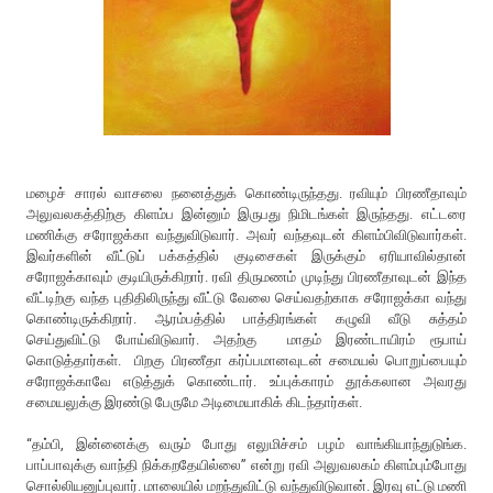
மழைச் சாரல் வாசலை நனைத்துக் கொண்டிருந்தது. ரவியும் பிரணீதாவும்
அலுவலகத்திற்கு கிளம்ப இன்னும் இருபது நிமிடங்கள் இருந்தது. எட்டரை
மணிக்கு சரோஜக்கா வந்துவிடுவார். அவர் வந்தவுடன் கிளம்பிவிடுவார்கள்.
இவர்களின் வீட்டுப் பக்கத்தில் குடிசைகள் இருக்கும் ஏரியாவில்தான்
சரோஜக்காவும் குடியிருக்கிறார். ரவி திருமணம் முடிந்து பிரணீதாவுடன் இந்த
வீட்டிற்கு வந்த புதிதிலிருந்து வீட்டு வேலை செய்வதற்காக சரோஜக்கா வந்து
கொண்டிருக்கிறார். ஆரம்பத்தில் பாத்திரங்கள் கழுவி வீடு சுத்தம்
செய்துவிட்டு போய்விடுவார். அதற்கு மாதம் இரண்டாயிரம் ரூபாய்
கொடுத்தார்கள். பிறகு பிரணீதா கர்ப்பமானவுடன் சமையல் பொறுப்பையும்
சரோஜக்காவே எடுத்துக் கொண்டார். உப்புக்காரம் தூக்கலான அவரது
சமையலுக்கு இரண்டு பேருமே அடிமையாகிக் கிடந்தார்கள்.
“தம்பி, இன்னைக்கு வரும் போது எலுமிச்சம் பழம் வாங்கியாந்துடுங்க.
பாப்பாவுக்கு வாந்தி நிக்கறதேயில்லை” என்று ரவி அலுவலகம் கிளம்பும்போது
சொல்லியனுப்புவார். மாலையில் மறந்துவிட்டு வந்துவிடுவான். இரவு எட்டு மணி