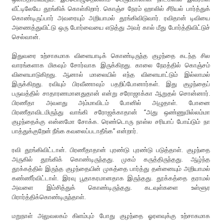
வீட்டிலேயே தூங்கிக் கொள்கிறார். கொஞ்ச நேரம் ஹாலில் சீரியல் பார்த்துக்
கொண்டிருப்பார் அவரையும் அறியாமல் தூங்கிவிடுவார். ரவிதான் டிவியை
அணைத்துவிட்டு ஒரு போர்வையை எடுத்து அவர் கால் மீது போர்த்திவிட்டுச்
செல்வான்.
இதுவரை உற்சாகமாக விளையாடிக் கொண்டிருந்த குழந்தை கடந்த சில
வாரங்களாக மிகவும் சோர்வாக இருக்கிறது. காலை நேரத்தில் கொஞ்சம்
விளையாடுகிறது. ஆனால் மாலையில் எந்த விளையாட்டும் இல்லாமல்
இருக்கிறது. ரவியும் பிரவீணாவும் பதறிப்போனார்கள். இது குழந்தைப்
பருவத்தில் சாதாரணமானதுதான் என்று சரோஜாக்கா ஆறுதல் சொன்னார்.
பிரணீதா அவளது அம்மாவிடம் போனில் அழுதாள். போனை
பிரணீதாவிடமிருந்து வாங்கி சரோஜக்காதான் “அது ஒண்ணுமில்லம்மா
குழந்தைக்கு என்னமோ சோக்க. ரெண்டொரு நாள்ல சரியாப் போய்டும் நா
பாத்துக்குறேன் நீங்க கவலைப்படாதீங்க” என்றார்.
ரவி தூங்கிவிட்டான். பிரணீதாதான் புரண்டு புரண்டு படுத்தாள். குழந்தை
அருகில் தூங்கிக் கொண்டிருந்தது. முகம் கருத்திருந்தது. ஆழ்ந்த
தூக்கத்தில் இருந்த குழந்தையின் முகத்தை பார்த்து தன்னையும் அறியாமல்
கண்ணீர்விட்டாள். இரவு பூதாகரமானதாக இருந்தது. தூக்கத்தை தராமல்
அவளை இம்சித்துக் கொண்டிருந்தது. கடவுள்களை உள்ளூர
பிரார்த்திக்கொண்டிருந்தாள்.
மறுநாள் அலுவலகம் கிளம்பும் போது குழந்தை ஓரளவுக்கு உற்சாகமாக