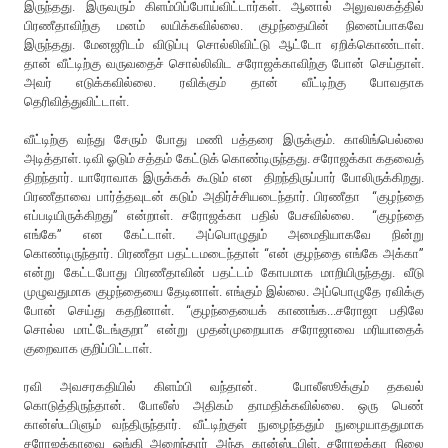
இருந்தது. இருவரும் கிளம்பிப்போய்விட்டார்கள். ஆனால் அலுவலகத்தில்
பிரணீதாவிற்கு மனம் லயிக்கவில்லை. குழந்தையின் நினைப்பாகவே
இருந்தது. மேனஜரிடம் விடுப்பு சொல்லிவிட்டு ஆட்டோ ஏறிக்கொண்டாள்.
தான் வீட்டிற்கு வருவதைச் சொல்லிவிட சரோஜக்காவிற்கு போன் செய்தாள்.
அவர் எடுக்கவில்லை. ரவிக்கும் தான் வீட்டிற்கு போவதாக
தெரிவித்துவிட்டாள்.
வீட்டிற்கு வந்து சேரும் போது மணி பத்தரை இருக்கும். காலிங்பெல்லை
அடித்தாள். டிவி ஓடும் சத்தம் கேட்டுக் கொண்டிருந்தது. சரோஜக்கா கதவைத்
திறந்தார். யாரோவாக இருக்கக் கூடும் என திறந்திருப்பார் போலிருக்கிறது.
பிரணீதாவை பார்த்தவுடன் கடும் அதிர்ச்சியடைந்தார். பிரணீதா “குழந்தை
எப்படியிருக்கிறது” என்றாள். சரோஜக்கா பதில் பேசவில்லை. “குழந்தை
எங்கே” என கேட்டாள். அப்பொழுதும் அமைதியாகவே நின்று
கொண்டிருந்தார். பிரணீதா பதட்டமடைந்தாள் “என் குழந்தை எங்கே அக்கா”
என்று கேட்டபோது பிரணீதாவின் பதட்டம் கோபமாக மாறியிருந்தது. வீடு
முழுவதுமாக குழந்தையை தேடினாள். எங்கும் இல்லை. அப்பொழுதே ரவிக்கு
போன் செய்து கதறினாள். “குழந்தையைக் காணங்க...சரோஜா பதிலே
சொல்ல மாட்டேங்குறா” என்று முதன்முறையாக சரோஜாவை மரியாதைக்
குறைவாக குறிப்பிட்டாள்.
ரவி அவசரகதியில் கிளம்பி வந்தான். போலீஸூக்கும் தகவல்
கொடுத்திருந்தான். போலீஸ் அதிகம் தாமதிக்கவில்லை. ஒரு பெண்
கான்ஸ்டபிளும் வந்திருந்தார். வீட்டிற்குள் நுழைந்ததும் நுழையாததுமாக
சரோஜக்காவை ஓங்கி அறைந்தார் அந்த கான்ஸ்டபிள். சரோஜக்கா நிலை