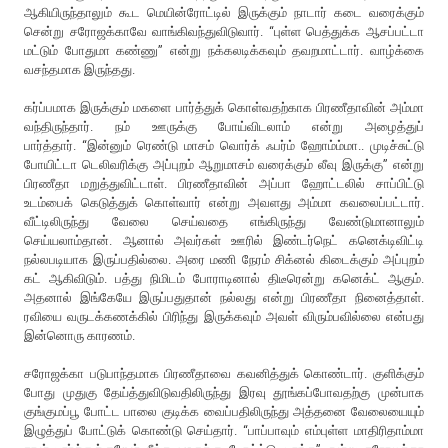
ஆகியிருந்தாலும் கூட மெயின்ரோட்டில் இருக்கும் நாடார் கடை வரைக்கும்
சென்று சரோஜக்காவே வாங்கிவந்துவிடுவார். “புள்ள பெத்துக்க ஆசப்பட்டா
மட்டும் போதுமா கண்ணு” என்று நக்கலடிக்கவும் தவறமாட்டார். வாழ்க்கை
வசந்தமாக இருந்தது.
கர்ப்பமாக இருக்கும் மகளை பார்த்துக் கொள்வதற்காக பிரணீதாவின் அம்மா
வந்திருந்தார். நம் ஊருக்கு போய்விடலாம் என்று அழைத்துப்
பார்த்தார். “இன்னும் ரெண்டு மாசம் வொர்க் ஃபர்ம் ஹோம்ம்மா.. முடிச்சுட்டு
போயிட்டா டெலிவரிக்கு அப்புறம் ஆறுமாசம் வரைக்கும் லீவு இருக்கு” என்று
பிரணீதா மறுத்துவிட்டாள். பிரணீதாவின் அப்பா ஹோட்டலில் சாப்பிட்டு
உடம்பைக் கெடுத்துக் கொள்வார் என்று அவளது அம்மா கவலைப்பட்டார்.
வீட்டிலிருந்து வேலை செய்வதை எங்கிருந்து வேண்டுமானாலும்
செய்யலாம்தான். ஆனால் அவர்கள் ஊரில் இண்டர்நெட் கனெக்டிவிட்டி
நல்லபடியாக இருப்பதில்லை. அரை மணி நேரம் சிக்னல் கிடைக்கும் அப்புறம்
கட் ஆகிவிடும். பத்து நிமிடம் போராடினால் திடீரென்று கனெக்ட் ஆகும்.
அதனால் இங்கேயே இருப்பதுதான் நல்லது என்று பிரணீதா நினைத்தாள்.
ரவியை வருடக்கணக்கில் பிரிந்து இருக்கவும் அவள் விரும்பவில்லை என்பது
இன்னொரு காரணம்.
சரோஜக்கா படுபாந்தமாக பிரணீதாவை கவனித்துக் கொண்டார். குளிக்கும்
போது முதுகு தேய்த்துவிடுவதிலிருந்து இரவு தூங்கப்போவதற்கு முன்பாக
குங்குமப்பூ போட்ட பாலை குடிக்க வைப்பதிலிருந்து அத்தனை வேலையையும்
இழுத்துப் போட்டுக் கொண்டு செய்தார். “பாப்பாவும் எம்புள்ள மாதிரிதாம்மா