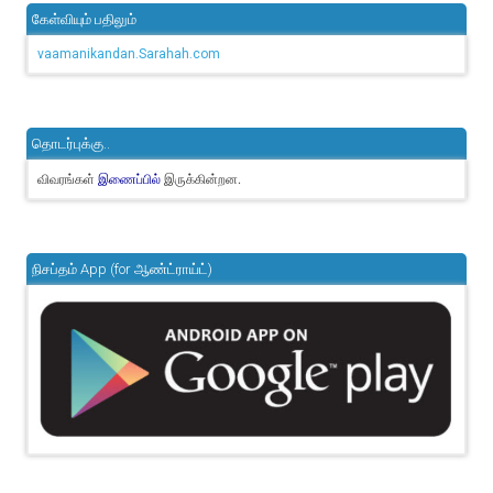
கேள்வியும் பதிலும்
vaamanikandan.Sarahah.com
தொடர்புக்கு..
விவரங்கள்
இருக்கின்றன.
இணைப்பில்
நிசப்தம் App (for ஆண்ட்ராய்ட்)