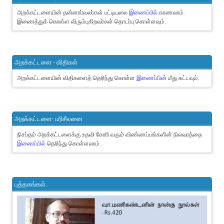
அறக்கட்டளையின் தன்னார்வலர்கள் பட்டியலை
இணைப்பில்
காணலாம்.
இணைத்துக் கொள்ள விரும்புகிறவர்கள் தொடர்பு கொள்ளவும்.
அறக்கட்டளை - விதிகள்
அறக்கட்டளையின் விதிகளைத் தெரிந்து கொள்ள
இணைப்பின்
மீது சுட்டவும்.
அறக்கட்டளை- பரிசீலனை
நிசப்தம் அறக்கட்டளைக்கு உதவி கோரி வரும் விண்ணப்பங்களின் நிலவரத்தை
இணைப்பில்
தெரிந்து கொள்ளலாம்.
புத்தகங்கள்..