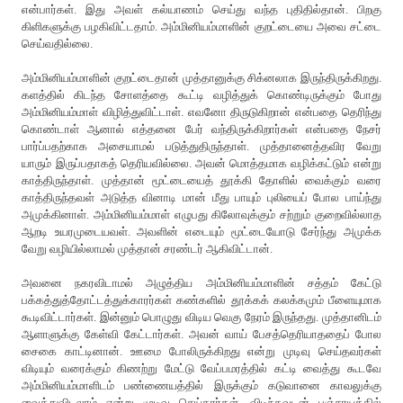
என்பார்கள். இது அவள் கல்யாணம் செய்து வந்த புதிதில்தான். பிறகு
கிளிகளுக்கு பழகிவிட்டதாம். அம்மினியம்மாளின் குறட்டையை அவை சட்டை
செய்வதில்லை.
அம்மினியம்மாளின் குறட்டைதான் முத்தானுக்கு சிக்னலாக இருந்திருக்கிறது.
களத்தில் கிடந்த சோளத்தை கூட்டி வழித்துக் கொண்டிருக்கும் போது
அம்மினியம்மாள் விழித்துவிட்டாள். எவனோ திருடுகிறான் என்பதை தெரிந்து
கொண்டாள் ஆனால் எத்தனை பேர் வந்திருக்கிறார்கள் என்பதை நேசர்
பார்ப்பதற்காக அசையாமல் படுத்துதிருந்தாள். முத்தானைத்தவிர வேறு
யாரும் இருப்பதாகத் தெரியவில்லை. அவன் மொத்தமாக வழிக்கட்டும் என்று
காத்திருந்தாள். முத்தான் மூட்டையைத் தூக்கி தோளில் வைக்கும் வரை
காத்திருந்தவள் அடுத்த வினாடி மான் மீது பாயும் புலியைப் போல பாய்ந்து
அமுக்கினாள். அம்மினியம்மாள் எழுபது கிலோவுக்கும் சற்றும் குறைவில்லாத
ஆறடி உயரமுடையவள். அவளின் எடையும் மூட்டையோடு சேர்ந்து அமுக்க
வேறு வழியில்லாமல் முத்தான் சரண்டர் ஆகிவிட்டான்.
அவனை நகரவிடாமல் அழுத்திய அம்மினியம்மாளின் சத்தம் கேட்டு
பக்கத்துத்தோட்டத்துக்காரர்கள் கண்களில் தூக்கக் கலக்கமும் பீளையுமாக
கூடிவிட்டார்கள். இன்னும் பொழுது விடிய வெகு நேரம் இருந்தது. முத்தானிடம்
ஆளாளுக்கு கேள்வி கேட்டார்கள். அவன் வாய் பேசத்தெரியாததைப் போல
சைகை காட்டினான். ஊமை போலிருக்கிறது என்று முடிவு செய்தவர்கள்
விடியும் வரைக்கும் கிணற்று மேட்டு வேப்பமரத்தில் கட்டி வைத்து கூடவே
அம்மினியம்மாளிடம் பண்ணையத்தில் இருக்கும் கடுவானை காவலுக்கு
வைத்துவிடலாம் என்று முடிவு செய்தார்கள். விடிந்தவுடன் பஞ்சாயத்தில்