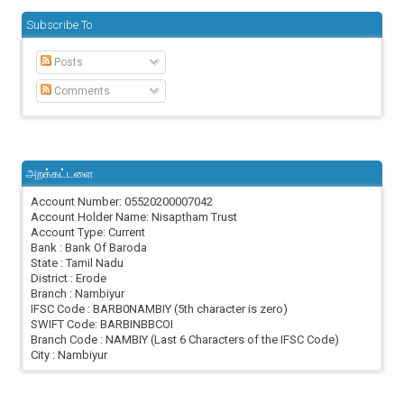
Subscribe To
Posts
Comments
அறக்கட்டளை
Account Number: 05520200007042
Account Holder Name: Nisaptham Trust
Account Type: Current
Bank : Bank Of Baroda
State : Tamil Nadu
District : Erode
Branch : Nambiyur
IFSC Code : BARB0NAMBIY (5th character is zero)
SWIFT Code: BARBINBBCOI
Branch Code : NAMBIY (Last 6 Characters of the IFSC Code)
City : Nambiyur