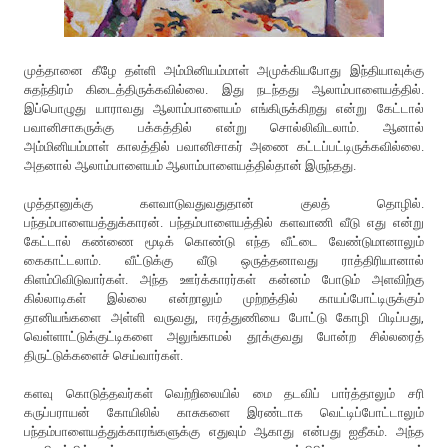
முத்தானை கீழே தள்ளி அம்மினியம்மாள் அமுக்கியபோது இந்தியாவுக்கு
சுதந்திரம் கிடைத்திருக்கவில்லை. இது நடந்தது ஆலாம்பாளையத்தில்.
இப்பொழுது யாராவது ஆலாம்பாளையம் எங்கிருக்கிறது என்று கேட்டால்
பவானிசாகருக்கு பக்கத்தில் என்று சொல்லிவிடலாம். ஆனால்
அம்மினியம்மாள் காலத்தில் பவானிசாகர் அணை கட்டப்பட்டிருக்கவில்லை.
அதனால் ஆலாம்பாளையம் ஆலாம்பாளையத்தில்தான் இருந்தது.
முத்தானுக்கு களவாடுவதுவதுதான் குலத் தொழில்.
பந்தம்பாளையத்துக்காரன். பந்தம்பாளையத்தில் களவாணி வீடு எது என்று
கேட்டால் கண்ணை மூடிக் கொண்டு எந்த வீட்டை வேண்டுமானாலும்
கைகாட்டலாம். வீட்டுக்கு வீடு ஒருத்தனாவது ராத்திரியானால்
கிளம்பிவிடுவார்கள். அந்த ஊர்க்காரர்கள் கன்னம் போடும் அளவிற்கு
கில்லாடிகள் இல்லை என்றாலும் முற்றத்தில் காயப்போட்டிருக்கும்
தானியங்களை அள்ளி வருவது, ஈரத்துணியை போட்டு கோழி பிடிப்பது,
வெள்ளாட்டுக்குட்டிகளை அலுங்காமல் தூக்குவது போன்ற சில்லரைத்
திருட்டுக்களைச் செய்வார்கள்.
களவு கொடுத்தவர்கள் வெற்றிலையில் மை தடவிப் பார்த்தாலும் சரி
கருப்பராயன் கோயிலில் காசுகளை இரண்டாக வெட்டிப்போட்டாலும்
பந்தம்பாளையத்துக்காரங்களுக்கு எதுவும் ஆகாது என்பது ஐதீகம். அந்த