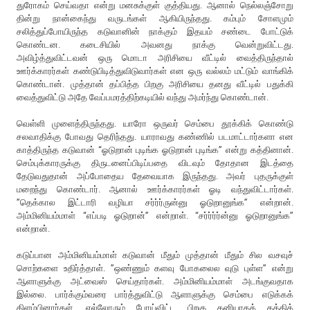
துரோகம் செய்வதா என்று மனசுக்குள் குத்தியது. ஆனால் நெல்லஞ்சோறு
தின்று நான்கைந்து வருடங்கள் ஆகியிருந்தது. கம்பும் சோளமும்
சலித்துப்போயிருந்த கடுவானின் நாக்கும் இதயம் சண்டை போட்டுக்
கொண்டன. கடைசியில் அவனது நாக்கு வென்றுவிட்டது.
அவிழ்த்துவிட்டவன் ஒரு மொடா அரிசியை வீட்டில் வைத்திருந்தால்
ஊர்க்காரர்கள் கண்டுபிடித்துவிடுவார்கள் என ஒரு வல்லம் மட்டும் வாங்கிக்
கொண்டான். முத்தான் தப்பித்த பிறகு அரிசியை தனது வீட்டில் பதுக்கி
வைத்துவிட்டு அதே வேப்பமரத்திற்கடியில் வந்து அமர்ந்து கொண்டான்.
வெள்ளி முளைத்திருந்தது. யாரோ ஒருவர் செம்பை தூக்கிக் கொண்டு
சலவாதிக்கு போவது தெரிந்தது. யாராவது கண்ணில் படமாட்டார்களா என
காத்திருந்த கடுவான் “ஓடுறான் புடிங்க ஓடுறான் புடிங்க” என்று கத்தினான்.
செம்புக்காரருக்கு திருடனைப்பிடிப்பதை விடவும் தோதான இடத்தை
தேடுவதுதான் அப்போதைய தேவையாக இருந்தது. அவர் புதருக்குள்
மறைந்து கொண்டார். ஆனால் ஊர்க்காரர்கள் ஓடி வந்துவிட்டார்கள்.
”தெக்கால இட்டாரி வழியா சர்ர்ர்ருன்னு ஓடுறானுங்க” என்றான்.
அம்மினியம்மாள் “எப்படி ஓடுறான்” என்றாள். “சர்ர்ர்ர்ன்னு ஓடுறானுங்க”
என்றான்.
கடுப்பான அம்மினியம்மாள் கடுவான் மீதும் முத்தான் மீதும் சில வசவுச்
சொற்களை உதிர்த்தாள். ”ஒண்ணும் களவு போகலைல வுடு புள்ள” என்று
ஆளாளுக்கு அட்வைஸ் செய்தார்கள். அம்மினியம்மாள் அடங்குவதாக
இல்லை. பார்க்கும்வரை பார்த்துவிட்டு ஆளாளுக்கு செம்பை எடுக்கக்
கிளம்பினார்கள். எல்லோரும் போய்விட்ட பிறகு தனியாகக் கத்திக்