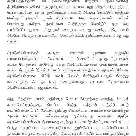
தைரியத்தில்தான் பல தலைமுறைகளாக ராத்திரிப் பறவைகளாகத்
திரிகிறார்கள். ஒரேயொரு முறை மாட்டிக் கொண்டாலும் அதன் பிறகு திருடப்
போக மாட்டேன் என்று குலதெய்வம் ராக்காயி அம்மன் கோயிலில் சத்தியம்
செய்துவிட்டுத்தான் முதல் திருட்டையே தொடங்குவார்களாம். மாட்டிக்
கொள்வது என்றால் தண்டனை பெற்றிருக்க வேண்டும். ஒரு அடி
வாங்கிவிட்டாலும் கூட அது தண்டனைதான் என்பது கணக்கு. அதே சமயம்
அடியோ அல்லது தண்டனையோ பெறாமல் தப்பித்துவிட்டால் தடை அமலுக்கு
வராது.
அம்மினியம்மாளைக் கட்டின மவராசன் மூணாம் வருஷமே
வாயைப்பிளந்துவிட்டார். பிளக்கமாட்டாரா பின்ன? அவருக்கு அறுபதைக்
கடந்த போதுதான் பதினேழு வயது அம்மிணியம்மாளை மூன்றாம்தாரமாகக்
கட்டினார். முதல் இரண்டு தாரங்களுக்கு வாரிசும் இல்லை ஆயுசும் இல்லை.
அம்மினியம்மாளை விட்டு அவர் போய்ச் சேர்ந்துவிட்டாலும் சேர்த்து
வைத்திருந்த சொத்து நாலு தலைமுறைக்குத் தாட்டும். அத்தனையும்
அம்மினியம்மாள் ராஜ்ஜியம்தான்.
அது சித்திரை மாசம். பதினேழு மொடா சோளத்தை களத்து மேட்டில்
காயப்போட்டிருந்ததை மோப்பம் பிடித்த முத்தான் ராத்திரி எட்டு
மணிக்கெல்லாம் ஏரி மேட்டில் ஒளிந்து கொண்டான். சாயங்காலம் வரைக்கும்
அக்னி வெயிலில் பண்ணையத்து ஆட்களோடு களத்தில் திரிந்த
அம்மினியம்மாள் கம்பஞ்சோற்றை குடித்துவிட்டு கயிற்றுக்கட்டிலில் கால் நீட்டிய
போது அயற்சியில் அவளையுமறியாமல் தூங்கிவிட்டாள். அம்மினியம்மாள்
தூங்கினால் குறட்டை சத்தத்தில் ஆலமரத்து கிளிகளே கூட பயந்து நடுங்கும்