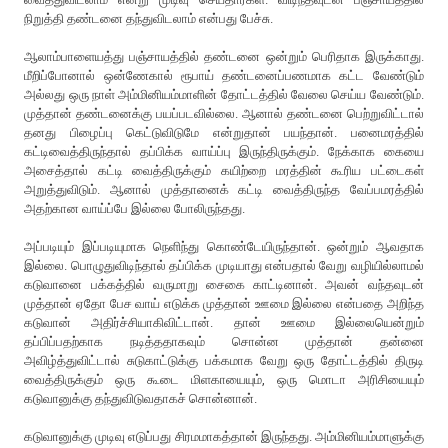
நிறுத்தி தண்டனை தந்துவிடலாம் என்பது பேச்சு.
ஆலாம்பாளையத்து பஞ்சாயத்தில் தண்டனை ஒன்றும் பெரிதாக இருக்காது.
மீறிப்போனால் ஒன்ணேகால் ரூபாய் தண்டனைப்பணமாக கட்ட வேண்டும்
அல்லது ஒரு நாள் அம்மினியம்மாளின் தோட்டத்தில் வேலை செய்ய வேண்டும்.
முத்தான் தண்டனைக்கு பயப்படவில்லை. ஆனால் தண்டனை பெற்றுவிட்டால்
தனது பிழைப்பு கெட்டுவிடுமே என்றுதான் பயந்தான். பனைமரத்தில்
கட்டிவைத்திருந்தால் தப்பிக்க வாய்ப்பு இருந்திருக்கும். நேக்காக கையை
அசைத்தால் கட்டி வைத்திருக்கும் கயிற்றை மரத்தின் கூரிய பட்டைகள்
அறுத்துவிடும். ஆனால் முத்தானைக் கட்டி வைத்திருந்த வேப்பமரத்தில்
அதற்கான வாய்ப்பே இல்லை போலிருந்தது.
அப்படியும் இப்படியுமாக நெளிந்து கொண்டேயிருந்தான். ஒன்றும் ஆவதாக
இல்லை. பொழுதுவிடிந்தால் தப்பிக்க முடியாது என்பதால் வேறு வழியில்லாமல்
கடுவானை பக்கத்தில் வருமாறு சைகை காட்டினான். அவன் வந்தவுடன்
முத்தான் ஏதோ பேச வாய் எடுக்க முத்தான் ஊமை இல்லை என்பதை அறிந்த
கடுவான் அதிர்ச்சியாகிவிட்டான். தான் ஊமை இல்லையென்றும்
தப்பிப்பதற்காக நடித்ததாகவும் சொன்ன முத்தான் தன்னை
அவிழ்த்துவிட்டால் சுடுகாட்டுக்கு பக்கமாக வேறு ஒரு தோட்டத்தில் திருடி
வைத்திருக்கும் ஒரு கூடை மிளகாயையும், ஒரு மொடா அரிசியையும்
கடுவானுக்கு தந்துவிடுவதாகச் சொன்னான்.
கடுவானுக்கு முடிவு எடுப்பது சிரமமாகத்தான் இருந்தது. அம்மினியம்மாளுக்கு