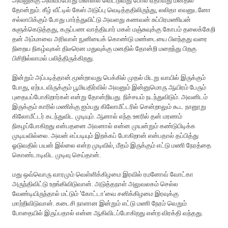
அவனுக்கு அவ்வப்போது மின்னல் வெட்டுவது போல ஏதாவது மனதில்
தோன்றும். கீழ் வீட்டில் கேஸ் அடுப்பு வெடித்ததிலிருந்து, லலிதா எவனுடனோ
சல்லாபிக்கும் போது பார்த்துவிட்டு அவளது கணவன் சுப்பிரமணியன்
சுளுக்கெடுத்தது, கருப்பண வாத்தியார் மகள் மஞ்சுவுக்கு கோபம் தலைக்கேறி
தன் அம்மாவை அரிவாள் நுனியைக் கொண்டு மண்டையை பிளந்தது வரை
நிறைய நிகழ்வுகள் திடீரென மதுவுக்கு மனதில் தோன்றி மறைந்து பிறகு
பிசிறில்லாமல் பலித்திருக்கிறது.
இன்றும் அப்படித்தான்.மூன்றாவது பெக்கில் முதல் மிடறு வாயில் இருக்கும்
போது, ஏற்படவிருக்கும் பூமியதிர்வில் அவனும் இன்னுமொரு ஆயிரம் பேரும்
புதையப்போகிறார்கள் என்று தோன்றியது. நிச்சயம் நடந்துவிடும். அவனிடம்
இருக்கும் காரில் மணிக்கு ஐம்பது கிலோமீட்டரில் சென்றாலும் கூட நானூறு
கிலோமீட்டர் கடந்துவிட முடியும். ஆனால் எந்த ஊரில் தன் மரணம்
நிகழப்போகிறது என்பதனை அவனால் என்ன முயன்றும் கண்டுபிடிக்க
முடியவில்லை. அவன் எப்படியும் இறக்கப் போகிறான் என்பதால் தப்பித்து
ஓடுவதில் பயன் இல்லை என்ற முடிவில், மீதம் இருக்கும் எட்டு மணி நேரத்தை
கொண்டாடிவிட முடிவு செய்தான்.
மது ஒவ்வொரு வாரமும் வெள்ளிக்கிழமை இரவில் ரமனோவ் வோட்கா
அருந்திவிட்டு உறங்கிவிடுவான். அடுத்தநாள் அலுவலகம் செல்ல
வேண்டியிருந்தால் மட்டும் 'கோட்டா'வை சனிக்கிழமை இரவுக்கு
மாற்றிவிடுவான். கடைசி நாளான இன்றும் எட்டு மணி நேரம் வெறும்
போதையில் இருப்பதால் என்ன ஆகிவிடப்போகிறது என்ற விரக்தி வந்தது.