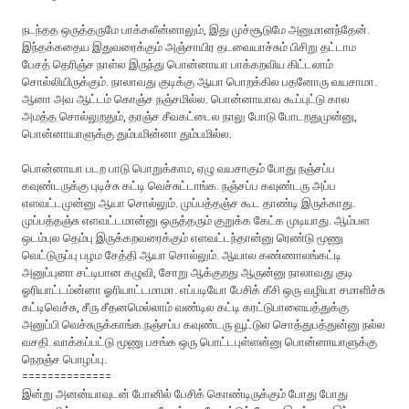
ந‌ட‌ந்த‌த‌ ஒருத்த‌ருமே பாக்க‌லீன்னாலும், இது முச்சூடுமே அனுமான‌ந்தேன்.
இந்த‌க்க‌தைய‌ இதுவ‌ரைக்கும் அஞ்சாயிர‌ த‌ட‌வையாச்சும் பிசிறு த‌ட்டாம‌
பேச‌த் தெரிஞ்ச‌ நாள்ல‌ இருந்து பொன்னாயா பாக்கறவிய கிட்டலாம்
சொல்லியிருக்கும். நாலாவ‌து குடிக்கு ஆயா பொற‌க்கில‌ ப‌த‌னோரு வ‌ய‌சாமா.
ஆனா அவ ஆட்டம் கொஞ்ச நஞ்சமில்ல. பொன்னாயாவ கூப்புட்டு கால
அமத்த சொல்லுறதும், தரஞ்ச சீவகட்டைல நாலு போடு போடறதுமுன்னு,
பொன்னாயாளுக்கு தும்பமின்னா தும்பமில்ல.
பொன்னாயா படற பாடு பொறுக்காம‌, ஏழு வய‌சாகும் போது ந‌ஞ்ச‌ப்ப‌
க‌வுண்ட‌ருக்கு புடிச்சு க‌ட்டி வெச்சுட்டாங்க‌. ந‌ஞ்ச‌ப்ப‌ க‌வுண்ட‌ரு அப்ப‌
எள‌வ‌ட்ட‌முன்னு ஆயா சொல்லும். முப்ப‌த்த‌ஞ்ச‌ கூட‌ தாண்டி இருக்காது.
முப்பத்தஞ்சு எள‌வ‌ட்டமான்னு ஒருத்த‌ரும் குறுக்க‌ கேட்க‌ முடியாது. ஆம்ப‌ள‌
ஒட‌ம்புல‌ தெம்பு இருக்க‌ற‌வ‌ரைக்கும் எள‌வ‌ட்டந்தான்னு ரெண்டு மூணு
வெட்டுருப்பு ப‌ழ‌ம சேத்தி ஆயா சொல்லும். ஆயால கண்ணாலங்க‌ட்டி
அனுப்புனா சட்டிபான கழுவி, சோறு ஆக்குற‌து ஆருன்னு நாலாவ‌து குடி
ஓரியாட்ட‌ம்ன்னா ஓரியாட்ட‌மாமா. எப்படியோ பேசிக் கீசி ஒரு வழியா சமாளிச்சு
கட்டிவெச்சு, சீரு சீதனமெல்லாம் வண்டில கட்டி கரட்டுபாளையத்துக்கு
அனுப்பி வெச்சுருக்காங்க‌.நஞ்சப்ப கவுண்டரு வூட்டுல சொத்துபத்துன்னு நல்ல
வசதி. வாக்கப்பட்டு மூணு பசங்க ஒரு பொட்டபுள்ளன்னு பொன்னாயாளுக்கு
நெறஞ்ச பொழப்பு.
==============
இன்று அனன்யாவுடன் போனில் பேசிக் கொண்டிருக்கும் போது போது