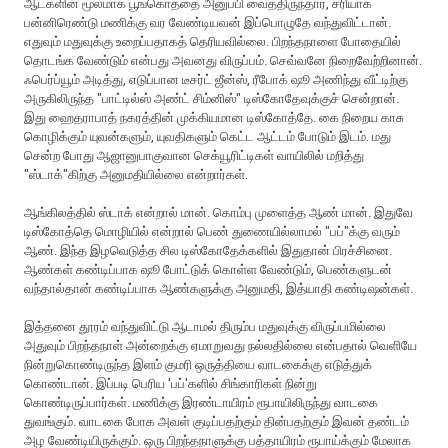
ஆட்களின் மூலமாக பூங்கொத்தை அனுப்பி வைத்திருந்தார், சரியாக
பன்னிரெண்டு மணிக்கு வர வேண்டியவன் இப்பொழுதே வந்துவிட்டான்.
எதுவும் மதுவுக்கு உறைப்பதாகத் தெரியவில்லை. பிறந்தநாளை போதையில்
தொடங்க வேண்டும் என்பது அவனது விருப்பம். செவ்வனே நிறைவேற்றினான்.
ஃபெர்ப்யூம் அடித்து, எடுப்பான டீசர்ட் ஜீன்ஸ், ரீபோக் ஷூ அணிந்து வீட்டிற்கு
அருகிலிருந்த "பாட்டில்ஸ் அண்ட் சிம்னிஸ்" டிஸ்கோதேவுக்குச் சென்றான்.
இது ஹைதராபாத் நகரத்தின் முக்கியமான டிஸ்கோத்தே. கை நிறைய காசு
கொழிக்கும் யுவன்களும், யுவதிகளும் கெட்ட ஆட்டம் போடும் இடம். மது
சென்ற போது ஆஜானுபாகுவான செக்யூரிட்டிகள் வாயிலில் மறித்து
"ஸ்டாக்"கிற்கு அனுமதியில்லை என்றார்கள்.
ஆங்கிலத்தில் ஸ்டாக் என்றால் மான். கொம்பு முளைத்த ஆண் மான். இதுவே
டிஸ்கோத்தெ மொழியில் என்றால் பெண் துணையில்லாமல் "பப்"க்கு வரும்
ஆண். இந்த இழவெடுத்த சில டிஸ்கோதேக்களில் இதுதான் பிரச்சினை.
ஆண்கள் கண்டிப்பாக ஷூ போட்டுக் கொள்ள வேண்டும், பெண்களுடன்
வந்தால்தான் கண்டிப்பாக ஆண்களுக்கு அனுமதி, இத்யாதி கண்டிஷன்கள்.
இத்தனை தூரம் வந்துவிட்டு ஆடாமல் திரும்ப மதுவுக்கு விருப்பமில்லை
அதுவும் பிறந்தநாள் அன்றைக்கு ஏமாறுவது நல்லதில்லை என்பதால் வெளியே
நின்றுகொண்டிருந்த இளம் குமரி ஒருத்தியை வாடகைக்கு எடுத்துக்
கொண்டான். இப்படி பெரிய 'பப்'களில் சிங்காரிகள் நின்று
கொண்டிருப்பார்கள். மணிக்கு இரண்டாயிரம் ரூபாயிலிருந்து வாடகை
துவங்கும். வாடகை போக அவள் குடிப்பதற்கும் தின்பதற்கும் இவன் தண்டம்
அழ வேண்டியிருக்கும். ஒரு பிறந்தநாளுக்கு பத்தாயிரம் ரூபாய்க்கும் மேலாக