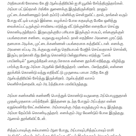
அதிகமாகி கோவை கே.ஜி ஆஸ்பத்திரியில் ஐ.சி.யூவில் சேர்த்திருந்தார்கள்.
அம்மா மட்டும்தான் அங்கே துணைக்கு இருந்திருக்கிறார். நானும்
முட்டைக்கண்ணனும் (என் தம்பி) பள்ளிக்கு சென்றுவிட்டதால், நாங்கள் வரும்
போது வீட்டில் யாரும் இல்லை. வழக்கம் போல கதவுக்கு மேலே ஒளித்து
வைக்கப்பட்டிருக்கும் சாவியை எடுத்து வீட்டுக்குள்ளே எதையோ செய்து
கொண்டிருந்தோம். இருவருக்குமே பசியாக இருக்கும் சமயம், எங்களுக்குள்
பயங்கரமான சண்டை வருவது வழக்கம். நான் எதற்கோ அவனை முரட்டுத்
தனமாக அடிக்க, முட்டைக்கண்ணன் பயங்கரமாக கத்திவிட்டான். எனக்கு
அவனை எப்படி அடக்குவது என்று தெரியாமல் மேஜிக் செய்வதாகச் சொல்லி,
இரும்பு நாற்காலி மீது நின்று கொண்டு பின்னூசியை எடுத்து "ப்ளக்
பாயிண்டில்" நுழைத்தேன்.எசகு பிசகாக என்னை தூக்கி எறிந்தது. விழித்து
பார்க்கு போது அம்மா அருகில் நின்றிருந்தார். மண்டை பிள‌ந்த‌தில், என்னை
தூக்கிக் கொண்டு வந்து எதிர்வீட்டு முருகைய மாமா அதே கே.ஜி
ஆஸ்பத்திரியில் சேர்த்து இருக்கிறார். ஆஸ்ப‌த்திரி வாச‌ம்
வெளிச்சத்தைவிட‌வும் அட‌ர்த்தியாக‌ பர‌வியிருந்த‌து.
அம்மா க‌ண்க‌ளில் க‌ண்ணீர் பொத்துக் கொண்டு வ‌ருவ‌தை அப்பொழுதுதான்
முதன்முத‌லாக‌ பார்த்தேன். இத்த‌னை ந‌ட‌ந்த போதும் அப்பத்தா என்ன
ஏதுவென்றே கேட்க‌வில்லை. அம்மாவுக்கு அந்த‌ வ‌ருத்த‌மும் கூடி இருந்த‌து.
அம்மா தேம்பிக் கொண்டிருந்தார். என‌க்கும் அழ‌ வேண்டும் போல‌ இருந்த‌து.
ஆனால் தூங்கிவிட்டேன்.
சித்தப்பாவுக்கு க‌ல்யாணம் ஆன போது, அப்பாவும்,சித்தப்பாவும் ராசி
ஆகிவிட்டார்க‌ள். அப்பத்தா சித்தப்பா வீட்டில் இருந்ததால் அவரும் எங்கள்