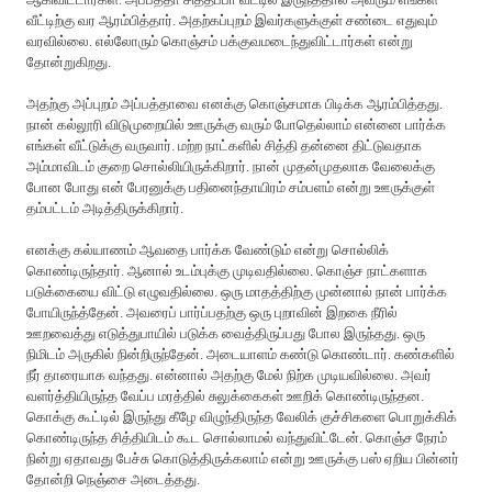
வீட்டிற்கு வர ஆரம்பித்தார். அத‌ற்க‌ப்புற‌ம் இவர்களுக்குள் ச‌ண்டை எதுவும்
வ‌ர‌வில்லை. எல்லோரும் கொஞ்ச‌ம் ப‌க்குவ‌மடைந்துவிட்டார்க‌ள் என்று
தோன்றுகிறது.
அத‌ற்கு அப்புற‌ம் அப்பத்தாவை எனக்கு கொஞ்ச‌மாக‌ பிடிக்க‌ ஆர‌ம்பித்த‌து.
நான் கல்லூரி விடுமுறையில் ஊருக்கு வ‌ரும் போதெல்லாம் என்னை பார்க்க
எங்கள் வீட்டுக்கு வ‌ருவார். மற்ற நாட்களில் சித்தி தன்னை திட்டுவதாக
அம்மாவிடம் குறை சொல்லியிருக்கிறார். நான் முதன்முதலாக‌ வேலைக்கு
போன‌ போது என் பேர‌னுக்கு ப‌தினைந்தாயிர‌ம் ச‌ம்ப‌ள‌ம் என்று ஊருக்குள்
த‌ம்ப‌ட்ட‌ம் அடித்திருக்கிறார்.
என‌க்கு க‌ல்யாண‌ம் ஆவ‌தை பார்க்க‌ வேண்டும் என்று சொல்லிக்
கொண்டிருந்தார். ஆனால் உடம்புக்கு முடிவதில்லை. கொஞ்ச‌ நாட்க‌ளாக‌
ப‌டுக்கையை விட்டு எழுவ‌தில்லை. ஒரு மாத‌த்திற்கு முன்னால் நான் பார்க்க‌
போயிருந்த்தேன். அவரைப் பார்ப்பதற்கு ஒரு புறாவின் இற‌கை நீரில்
ஊற‌வைத்து எடுத்துபாயில் ப‌டுக்க‌ வைத்திருப்ப‌து போல‌ இருந்தது. ஒரு
நிமிடம் அருகில் நின்றிருந்தேன். அடையாளம் கண்டு கொண்டார். கண்களில்
நீர் தாரையாக வந்தது. என்னால் அதற்கு மேல் நிற்க முடியவில்லை. அவ‌ர்
வ‌ள‌ர்த்தியிருந்த வேப்ப‌ ம‌ர‌த்தில் சுலுக்கைக‌ள் ஊறிக் கொண்டிருந்த‌ன‌.
கொக்கு கூட்டில் இருந்து கீழே விழுந்திருந்த‌ வேலிக் குச்சிக‌ளை பொறுக்கிக்
கொண்டிருந்த‌ சித்தியிட‌ம் கூட‌ சொல்லாம‌ல் வ‌ந்துவிட்டேன். கொஞ்ச நேரம்
நின்று ஏதாவது பேச்சு கொடுத்திருக்கலாம் என்று ஊருக்கு பஸ் ஏறிய பின்னர்
தோன்றி நெஞ்சை அடைத்தது.