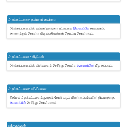
அறக்கட்டளை- தன்னார்வலர்கள்
அறக்கட்டளையின் தன்னார்வலர்கள் பட்டியலை
இணைப்பில்
காணலாம்.
இணைத்துக் கொள்ள விரும்புகிறவர்கள் தொடர்பு கொள்ளவும்.
அறக்கட்டளை - விதிகள்
அறக்கட்டளையின் விதிகளைத் தெரிந்து கொள்ள
இணைப்பின்
மீது சுட்டவும்.
அறக்கட்டளை- பரிசீலனை
நிசப்தம் அறக்கட்டளைக்கு உதவி கோரி வரும் விண்ணப்பங்களின் நிலவரத்தை
இணைப்பில்
தெரிந்து கொள்ளலாம்.
புத்தகங்கள்..