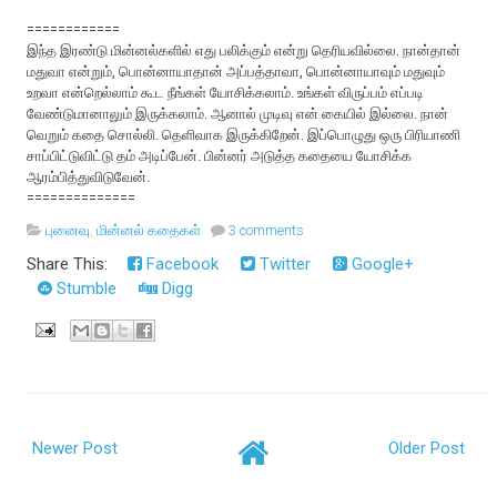
============
இந்த‌ இர‌ண்டு மின்னல்களில் எது ப‌லிக்கும் என்று தெரிய‌வில்லை. நான்தான்
மதுவா என்றும், பொன்னாயாதான் அப்பத்தாவா, பொன்னாயாவும் மதுவும்
உறவா என்றெல்லாம் கூட‌ நீங்கள் யோசிக்கலாம். உங்கள் விருப்பம் எப்படி
வேண்டுமானாலும் இருக்கலாம். ஆனால் முடிவு என் கையில் இல்லை. நான்
வெறும் க‌தை சொல்லி. தெளிவாக இருக்கிறேன். இப்பொழுது ஒரு பிரியாணி
சாப்பிட்டுவிட்டு த‌ம் அடிப்பேன். பின்ன‌ர் அடுத்த‌ க‌தையை யோசிக்க‌
ஆர‌ம்பித்துவிடுவேன்.
==============
புனைவு
,
மின்னல் கதைகள்
3 comments
Share This:
Facebook
Twitter
Google+
Stumble
Digg
Newer Post
Older Post