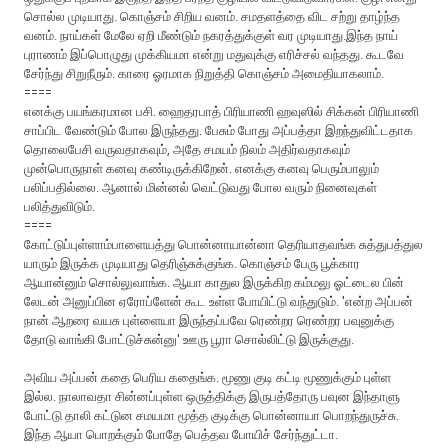
சொல்ல முடியாது. கொஞ்சம் சிறிய வனம். சமதளத்தை விட சற்று தாழ்ந்த
வனம். நாய்கள் மேலே ஏறி மீண்டும் நகரத்துக்குள் வர முடியாது.இந்த‌ நாய்
புராண‌ம் இப்பொழுது முக்கிய‌மா என்று ம‌துவுக்கு எரிச்ச‌ல் வ‌ந்த‌து. கூட‌வே
சேர்ந்து சிறுநீரும். காரை ஓரமாக நிறுத்தி கொஞ்ச‌ம் அமைதியாக‌லாம்.
====
எனக்கு பயங்கரமான பசி. ஹைதரபாத் பிரியாணி ஹவுஸில் சிக்கன் பிரியாணி
சாப்பிட வேண்டும் போல இருந்தது. பேசும் போது அப்பத்தா இறந்துவிட்டதாக
தொலைபேசி வருவதாகவும், அதே சமயம் நிலம் அதிர்வதாகவும்
முன்பொருநாள் கனவு கண்டிருக்கிறேன். எனக்கு கனவு பெரும்பாலும்
பலிப்பதில்லை. ஆனால் மின்னல் வெட்டுவது போல வரும் நினைவுகள்
பலித்துவிடும்.
====
கோட்டுப்புள்ளாம்பாளையத்து பொன்னாயான்னா தெரியாதவங்க சுத்துபத்துல
யாரும் இருக்க முடியாது தெரிஞ்சுக்குங்க‌. கொஞ்சம் பேரு பூக்கார
ஆயான்னும் சொல்லுவாங்க. ஆயா காதுல இருக்கிற கம்மலு ஓட்டைல பின்
லேடன் அனுப்பின ஏரோப்ளேன் கூட உள்ள போயிட்டு வந்துடும். 'என்ற‌ அப்பன்
நான் ஆறரை வயசு புள்ளையா இருந்தப்பவே ரெண்றர‌ ரெண்றர பவுனுக்கு
தோடு வாங்கி போட்டுச்சுன்னு' ஊரு பூரா சொல்லிட்டு இருக்குது.
அவிய அப்பன் கதை பெரிய கதைங்க‌. மூணு குடி கட்டி மூணுக்கும் புள்ள‌
இல்ல. நாலாவதா சின்னப்புள்ள ஒருத்திக்கு இருபத்தோரு பவுன இந்தாளு
போட்டு தாலி கட்டுன சமயமா மூத்த குடிக்கு பொன்னாயா பொறந்துருச்சு.
இந்த ஆயா பொறக்கும் போதே பெத்தவ போயிச் சேர்ந்துட்டா.