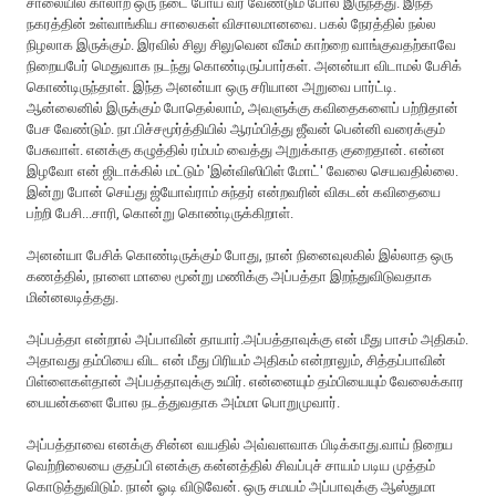
சாலையில் காலாற ஒரு நடை போய் வர வேண்டும் போல இருந்தது. இந்த
நகரத்தின் உள்வாங்கிய சாலைகள் விசாலமானவை. பகல் நேரத்தில் நல்ல
நிழலாக இருக்கும். இரவில் சிலு சிலுவென வீசும் காற்றை வாங்குவதற்காவே
நிறையபேர் மெதுவாக நடந்து கொண்டிருப்பார்கள். அனன்யா விடாமல் பேசிக்
கொண்டிருந்தாள். இந்த அனன்யா ஒரு சரியான அறுவை பார்ட்டி.
ஆன்லைனில் இருக்கும் போதெல்லாம், அவளுக்கு கவிதைகளைப் பற்றிதான்
பேச வேண்டும். நா.பிச்சமூர்த்தியில் ஆரம்பித்து ஜீவன் பென்னி வரைக்கும்
பேசுவாள். எனக்கு கழுத்தில் ரம்பம் வைத்து அறுக்காத குறைதான். என்ன‌
இழவோ என் ஜிடாக்கில் மட்டும் 'இன்விஸிபிள் மோட்' வேலை செயவதில்லை.
இன்று போன் செய்து ஜ்யோவ்ராம் சுந்தர் என்றவரின் விகடன் கவிதையை
பற்றி பேசி...சாரி, கொன்று கொண்டிருக்கிறாள்.
அனன்யா பேசிக் கொண்டிருக்கும் போது, நான் நினைவுலகில் இல்லாத ஒரு
கணத்தில், நாளை மாலை மூன்று மணிக்கு அப்பத்தா இறந்துவிடுவதாக
மின்னலடித்தது.
அப்பத்தா என்றால் அப்பாவின் தாயார்.அப்பத்தாவுக்கு என் மீது பாசம் அதிகம்.
அதாவது தம்பியை விட என் மீது பிரியம் அதிகம் என்றாலும், சித்தப்பாவின்
பிள்ளைகள்தான் அப்பத்தாவுக்கு உயிர். என்னையும் தம்பியையும் வேலைக்கார
பையன்களை போல நடத்துவதாக அம்மா பொறுமுவார்.
அப்பத்தாவை எனக்கு சின்ன வயதில் அவ்வளவாக பிடிக்காது.வாய் நிறைய
வெற்றிலையை குதப்பி எனக்கு கன்னத்தில் சிவப்புச் சாயம் படிய முத்தம்
கொடுத்துவிடும். நான் ஓடி விடுவேன். ஒரு சமயம் அப்பாவுக்கு ஆஸ்துமா