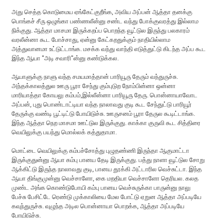
அது செத்த கொடுமைய ஏங்கேட்குறீங்க, அவிய அப்பன் ஆத்தா தனக்கு
பொங்கச் சீரு ஒழுங்கா பண்ணலீன்னு சண்ட வந்து போக்குவரத்து இல்லாம
நிக்குது. ஆத்தா மாசமா இருக்கறப்ப பொறந்த வூட்டுல இருந்து பலகாரம்
வரலீன்னா கூட போச்சாது, ஏன்னு கேட்கறதுக்கும் நாதியில்லாம
அத்துவானமா உட்டுட்டாங்க. மசக்க வந்து வாந்தி எடுத்துட்டு கிடந்த அப்ப கூட
இந்த ஆயா "அடி சவாரி"ன்னு கண்டுக்கல.
ஆயாளுக்கு நாளு வந்த சமயமாத்தான் பாரியூரு தேரும் வந்துருச்சு.
அந்தக்காலத்துல ஊரு பூரா சேந்து கும்புடுற நோம்பின்னா ஒன்னா
மாரியாத்தா கோயலு கம்பம்,இல்லீன்னா பாரியூரு தேரு. பொன்னாயாவோட
அப்பன், புது பொண்டாட்டியா வந்த நாலாவது குடி கூட சேந்துட்டு பாரியூர்
தேருக்கு வண்டி பூட்டிட்டு போயிடுச்சு. ஊருசனம் பூரா தேருல கூடிட்டாங்க.
இந்த ஆத்தா நெற மாசமா ஊட்டுல இருக்குது. காக்கா குருவி கூட சித்திரை
வெயிலுக்கு பயந்து மொல்லக் கத்துதாமா.
மொட்டை வெயிலுக்கு கம்பச்சோத்து புழுதண்ணி இருந்தா ஆகுமாட்டா
இருக்குதுன்னு ஆயா கம்பு பானய தேடி இருக்குது. பத்து நாளா வூட்டுல சோறு
ஆக்கிட்டு இருந்த நாலாவது குடி, பானய‌ தூக்கி அட்டாரில வெச்சுட்டா. இந்த
ஆயா திங்குமுன்னு வெச்சாளோ, கை மறதியா வெச்சாளோ தெரியல. கலத
முண்ட அங்க கொண்டுபோயி கம்பு பானய வெச்சுருக்கா பாருன்னு நாலு
பேச்சு பேசிட்டே ரெண்டு முக்காலியை மேல போட்டு ஏறுன ஆத்தா அப்படியே
கவுந்துருச்சு. வுழுந்த அடில பொன்னாயா பொறக்க, ஆத்தா அப்படியே
போயிடுச்சு.