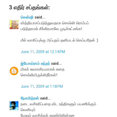
3 எதிர் சப்தங்கள்:
சென்ஷி
said...
வித்தியாசப்படுத்துவதாக சொல்லி ரொம்பப்
படுத்தாமல் சீக்கிரமாவே முடிச்சுட்டீங்க!
மீள் வாசிப்புக்கு அப்புறம் தனிமடல் செய்யறேன் :)
June 11, 2009 at 12:14 PM
ஜ்யோவ்ராம் சுந்தர்
said...
மிகச் சுவாரசியமாகக் கதை
சொல்லியிருக்கிறீர்கள்!
June 11, 2009 at 1:18 PM
நேசமித்ரன்
said...
நடை வசீகரிப்பதை விட உத்திகளும் பயணிக்கும்
வெளியும்
மேலும் வாசிக்கத் தூண்டுகின்றன