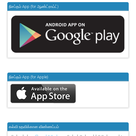
நிசப்தம் App (for ஆண்ட்ராய்ட்)
நிசப்தம் App (for Apple)
கல்வி உதவிக்கான விண்ணப்பம்