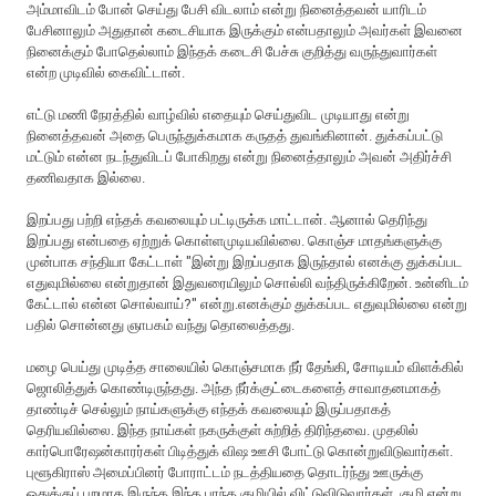
அம்மாவிடம் போன் செய்து பேசி விடலாம் என்று நினைத்தவன் யாரிடம்
பேசினாலும் அதுதான் கடைசியாக இருக்கும் என்பதாலும் அவர்கள் இவனை
நினைக்கும் போதெல்லாம் இந்தக் கடைசி பேச்சு குறித்து வருந்துவார்கள்
என்ற முடிவில் கைவிட்டான்.
எட்டு மணி நேரத்தில் வாழ்வில் எதையும் செய்துவிட முடியாது என்று
நினைத்தவன் அதை பெருந்துக்கமாக கருதத் துவங்கினான். துக்க‌ப்ப‌ட்டு
ம‌ட்டும் என்ன‌ ந‌ட‌ந்துவிட‌ப் போகிற‌து என்று நினைத்தாலும் அவ‌ன் அதிர்ச்சி
த‌ணிவ‌தாக‌ இல்லை.
இற‌ப்ப‌து ப‌ற்றி எந்த‌க் க‌வ‌லையும் ப‌ட்டிருக்க‌ மாட்டான். ஆனால் தெரிந்து
இற‌ப்ப‌து என்ப‌தை ஏற்றுக் கொள்ள‌முடிய‌வில்லை. கொஞ்ச‌ மாத‌ங்க‌ளுக்கு
முன்பாக சந்தியா கேட்டாள் "இன்று இற‌ப்ப‌தாக‌ இருந்தால் என‌க்கு துக்க‌ப்பட‌
எதுவுமில்லை என்றுதான் இதுவ‌ரையிலும் சொல்லி வந்திருக்கிறேன். உன்னிடம்
கேட்டால் என்ன சொல்வாய்?" என்று.என‌க்கும் துக்க‌ப்ப‌ட‌ எதுவுமில்லை என்று
ப‌தில் சொன்ன‌து ஞாப‌க‌ம் வ‌ந்து தொலைத்த‌து.
ம‌ழை பெய்து முடித்த‌ சாலையில் கொஞ்ச‌மாக‌ நீர் தேங்கி, சோடிய‌ம் விள‌க்கில்
ஜொலித்துக் கொண்டிருந்தது. அந்த நீர்க்குட்டைகளைத் சாவாதனமாகத்
தாண்டிச் செல்லும் நாய்களுக்கு எந்தக் கவலையும் இருப்பதாகத்
தெரியவில்லை. இந்த நாய்கள் நகருக்குள் சுற்றித் திரிந்தவை. முதலில்
கார்பொரேஷன்காரர்கள் பிடித்துக் விஷ ஊசி போட்டு கொன்றுவிடுவார்கள்.
புளூகிராஸ் அமைப்பினர் போராட்டம் நடத்தியதை தொடர்ந்து ஊருக்கு
ஒதுக்குப் புறமாக இருந்த இந்த பரந்த குழியில் விட்டுவிடுவார்கள். குழி என்று