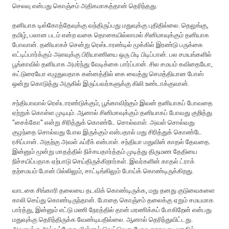
செலவு என்பது கொஞ்சம் அதிகமாகத்தான் தெரிந்தது.
த‌னியாக டிஸ்கோத்தேவுக்கு வ‌ந்திருப்ப‌து ம‌துவுக்கு புதிதில்லை. தெலுங்கு,
தமிழ், பலான படம் என்ற வகை தொகையில்லாமல் சினிமாவுக்கும் தனியாக
போவான். தனியாகச் சென்று ரெஸ்டார‌ண்டில் மூக்கில் இரண்டு பருக்கை
எட்டிப்பார்க்கும் அளவுக்கு பிரியாணியை ஒரு பிடி பிடிப்பான். பல‌‌ ச‌ம‌ய‌ங்க‌ளில்
பூங்காவில் த‌னியாக‌ அம‌ர்ந்து வேடிக்கை பார்ப்பான். சில‌ ச‌ம‌ய‌ம் க‌விதையோ,
க‌ட்டுரையோ எழுதுவ‌தாக‌ க‌ன்ன‌த்தில் கை வைத்து செமத்தியான‌ போஸ்
ஒன்று கொடுத்து அருகில் இருப்ப‌வ‌ர்க‌ளுக்கு கிலி உண்டாக்குவான்.
ச‌ந்தியாவால் ரெஸ்டாரண்டுக்கும், பூங்காவிற்கும் இவ‌ன் த‌னியாக‌ப் போவ‌தை
ஏற்றுக் கொள்ள‌ முடியும். ஆனால் சினிமாவுக்கும் தனியாகப் போவ‌து குறித்து
"சைக்கோ" என்று சிரித்துக் கொண்டே சொல்வாள். அவ‌ள் சொல்வ‌து
குழ‌ந்தை சொல்வ‌து போல‌ இருக்கும் என்ப‌தால் ம‌து சிரித்துக் கொண்டே
ர‌சிப்பான். அத‌ற்கு அவ‌ள் ஃப்ரீக் என்பாள். சந்தியா மதுவின் காதல் தேவதை.
இன்னும் மூன்று மாதத்தில் நிச்சயதார்த்தம் முடித்து திருமண தேதியை
நிச்சயிப்பதாக ஏற்பாடு செய்திருக்கிறார்க‌ள். இவ‌ர்க‌ளின் காத‌ல் ட்ராக்
த‌ற்ச‌ம‌ய‌ம் போன் பில்லிலும், சாட்டிங்கிலும் போய்க் கொண்டிருக்கிற‌து.
வாடகை சிங்காரி தலையை தடவிக் கொண்டிருக்க, மது தனது குடுவைகளை
காலி செய்து கொண்டிருந்தான். போதை கொஞ்ச‌ம் த‌லைக்கு ஏறும் ச‌மயமாக
பார்த்து, இன்னும் எட்டு மணி நேரத்தில் தான் மரணிக்கப் போகிறேன் என்பது
மதுவுக்கு தெரிந்திருக்க வேண்டியதில்லை. ஆனால் தெரிந்துவிட்டது.