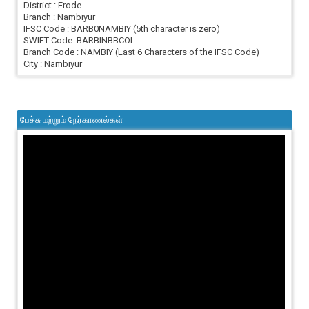
District : Erode
Branch : Nambiyur
IFSC Code : BARB0NAMBIY (5th character is zero)
SWIFT Code: BARBINBBCOI
Branch Code : NAMBIY (Last 6 Characters of the IFSC Code)
City : Nambiyur
பேச்சு மற்றும் நேர்காணல்கள்