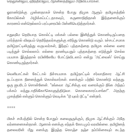
தெலுங்கிலும், ஹிந்தியிலும், ஆங்கிலத்திலும் அறிவிப்பார்கள்.
ஓராண்டுக்கு முன்னதாகச் சென்ற போது திமுக ஆளும் தமிழகத்தில்
கோயில்கள் அழிக்கப்பட்டதாகவும், கருணாநிதிதான் இத்தனைக்கும்
காரணம் என்றெல்லாம் பரப்புரையில் பின்னியெடுத்தார்கள்.
எதுவுமே தெரியாத கொல்ட்டி மக்கள் பல்லை இளித்துக் கொண்டிருப்பதை
பார்த்தால் விஷயம் தெரிந்தவர்களுக்கு எரிந்து கொண்டு வரும். உச்சபட்சமாக
தமிழ்நாட்டிலிருந்து வருபவர்கள், இந்தப் புத்தகத்தை தமிழக எல்லை வரை
படித்துச் செல்லலாம். எல்லை தாண்டியதும் புத்தகத்தை எடுத்துச் செல்ல
பயமாக இருந்தால் ரயிலிலேயே போட்டுவிடலாம் என்று 'அட்வைஸ்' செய்து
கொண்டிருந்தார்கள்.
வெளியாட்கள் கேட்டால் நிச்சயமாக தமிழ்நாட்டில் சர்வாதிகார ஆட்சி
நடப்பதாக நினைத்துக் கொள்வார்கள். எனக்கும் பற்றில் கொண்டு வந்தது.
ஒரு ஐயரிடம் சொன்னேன். "உங்கவா ஆட்சிக்கு வர வரைக்கும் நீங்க அந்தப்
பக்கம் வந்துடாதீங்கோ!கொளுத்திடுவா. கொலைகாரப்பசங்க!". அதற்கு
முகத்தில் எள்ளும் கொள்ளும் வெடிக்க "டூ யுவர் டூட்டி" என்றார்.
====
மிகச் சமீபத்தில் சென்ற போதும் கலைஞருக்கும், திமுக ஆட்சிக்கும் அதே
வர்ணனைகள்தான். ஆனால் எனக்கு எந்தக் கோபமும் வரவில்லை. தமிழினத்
தலைவரின் மீது எனக்கு இருந்த கொஞ்ச நஞ்ச நம்பிக்கையும் கடந்த