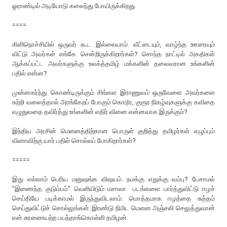
ஓராண்டில் அடியோடு கலைந்து போயிருக்கிறது.
====
கிளிநொச்சியில் ஒருவர் கூட இல்லையாம். வீட்டையும், வாழ்ந்த ஊரையும்
விட்டு அவர்கள் எங்கே சென்றிருக்கிறார்கள்? சொந்த நாட்டில் அகதிகள்
ஆக்கப்பட்ட அவர்களுக்கு உலக்த்தமிழ் மக்களின் தலைவரான உங்களின்
பதில் என்ன?
முன்னகர்ந்து கொண்டிருக்கும் சிங்கள இராணுவம் ஒருவேளை அவர்களை
சுற்றி வளைத்தால் அரங்கேறப் போகும் கொடூர, குரூர நிகழ்வுகளுக்கு கவிதை
எழுதுவதை தவிர்த்து உங்களின் எதிர் வினை என்னவாக இருக்கும்?
இந்திய அரசின் மெளனத்திற்கான பொருள் குறித்து தமிழர்கள் எழுப்பும்
வினாவிற்கு யார் பதில் சொல்லப் போகிறார்கள்?
=====
இது எல்லாம் பெரிய மனுஷங்க விஷயம். நமக்கு எதுக்கு வம்பு? பேசாமல்
"இணைந்த குடும்பம்" வெளியிடும் மசாலா படங்களை பார்த்துவிட்டு ஈழச்
செய்தியே படிக்காமல் இருந்துவிடலாம். மொத்தமாக ஈழத்தை சுத்தம்
செய்துவிட்டு
ச்
சொல்லுங்கள். இரண்டு நிமிட மெளன அஞ்சலி செலுத்துவான்
என் சுரணையற்ற பயந்தாங்கொள்ளி தமிழன்
.