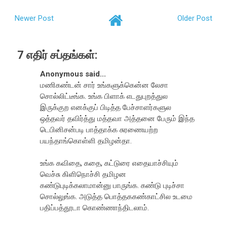
Newer Post
Older Post
7 எதிர் சப்தங்கள்:
Anonymous said...
மணிகண்டன் சார் உங்களுக்கென்ன லேசா
சொல்லிட்டீங்க. உங்க பிளாக் எடதுபுறத்துல
இருக்குற எனக்குப் பிடித்த பேச்சாளர்களுல
ஒத்தவர் தவிர்த்து மத்தவா அத்தனை பேரும் இந்த
டெபினிசன்படி பாத்தாக்க சுரணையற்ற
பயந்தாங்கொள்ளி தமிழன்தா.
உங்க கவிதை, கதை, கட்டுரை எதையாச்சியும்
வெச்சு கிளிநொச்சி தமிழன
கண்டுபுடிக்கலாமான்னு பாருங்க. கண்டு புடிச்சா
சொல்லுங்க. அடுத்த பொத்தககண்காட்சில உடமை
பதிப்பத்தூடா கொண்ணாந்திடலாம்.