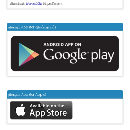
விவரங்கள்
இருக்கின்றன.
இணைப்பில்
நிசப்தம் App (for ஆண்ட்ராய்ட்)
நிசப்தம் App (for Apple)