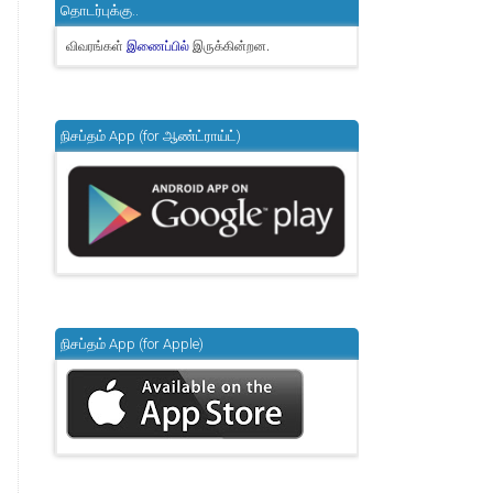
தொடர்புக்கு..
விவரங்கள்
இருக்கின்றன.
இணைப்பில்
நிசப்தம் App (for ஆண்ட்ராய்ட்)
நிசப்தம் App (for Apple)