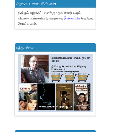
அறக்கட்டளை- பரிசீலனை
நிசப்தம் அறக்கட்டளைக்கு உதவி கோரி வரும்
விண்ணப்பங்களின் நிலவரத்தை
இணைப்பில்
தெரிந்து
கொள்ளலாம்.
புத்தகங்கள்..