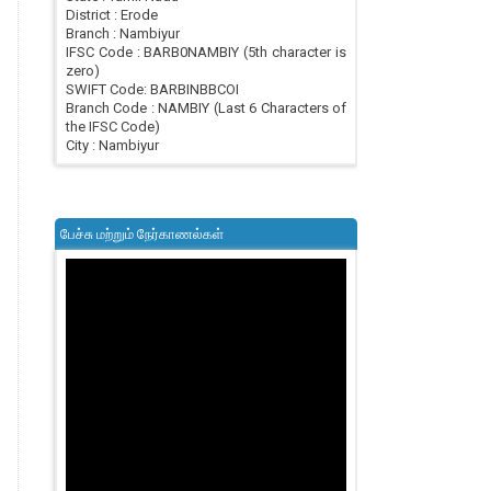
District : Erode
Branch : Nambiyur
IFSC Code : BARB0NAMBIY (5th character is
zero)
SWIFT Code: BARBINBBCOI
Branch Code : NAMBIY (Last 6 Characters of
the IFSC Code)
City : Nambiyur
பேச்சு மற்றும் நேர்காணல்கள்