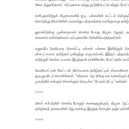
கிடைத்துவிடுமாம். அப்புறமாக வந்து நூற்றியெட்டு சுற்றுப் போட
சனி,ஞாயிற்றுக் கிழமைகளில் ஐ.டி. மக்களின் கூட்டம் அள்ளும
கொடுத்து கோயிலின் வரலாற்று புத்தகத்தை வாங்குமாறு தமிழ் பா
ஓராண்டுக்கு முன்னதாகச் சென்ற போது திமுக ஆளும் தமி
காரணம் என்றெல்லாம் பரப்புரையில் பின்னியெடுத்தார்கள்.
எதுவுமே தெரியாத கொல்ட்டி மக்கள் பல்லை இளித்துக் கொண
உச்சபட்சமாக தமிழ்நாட்டிலிருந்து வருபவர்கள், இந்தப் புத
எடுத்துச் செல்ல பயமாக இருந்தால் ரயிலிலேயே போட்டுவிடலாம்
வெளியாட்கள் கேட்டால் நிச்சயமாக தமிழ்நாட்டில் சர்வாதிகா
ஒரு ஐயரிடம் சொன்னேன். "உங்கவா ஆட்சிக்கு வர வரைக்கும் 
முகத்தில் எள்ளும் கொள்ளும் வெடிக்க "டூ யுவர் டூட்டி" என்றார்.
====
மிகச் சமீபத்தில் சென்ற போதும் கலைஞருக்கும், திமுக 
தமிழினத் தலைவரின் மீது எனக்கு இருந்த கொஞ்ச நஞ்ச நம்பிக
====