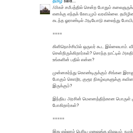
தமிழ்
said...
/மிகச் சமீபத்தில் சென்ற போதும் கலைஞரு
எனக்கு எந்தக் கோபமும் வரவில்லை. தமிழின
கடந்த ஓராண்டில் அடியோடு கலைந்து போயிர
====
கிளிநொச்சியில் ஒருவர் கூட இல்லையாம். வீ
சென்றிருக்கிறார்கள்? சொந்த நாட்டில் அக
உங்களின் பதில் என்ன?
முன்னகர்ந்து கொண்டிருக்கும் சிங்கள இ
போகும் கொடூர, குரூர நிகழ்வுகளுக்கு கவ
இருக்கும்?
இந்திய அரசின் மெளனத்திற்கான பொருள் குறி
போகிறார்கள்?
=====
இது எல்லாம் பெரிய மனுஷங்க விஷயம். நமக்க