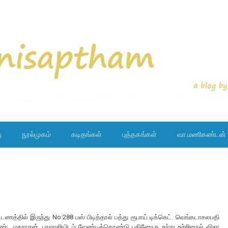
ு
நூல்முகம்
கடிதங்கள்
புத்தகங்கள்
வா.மணிகண்டன்
்டணத்தில் இருந்து No:288 பஸ் பிடித்தால் பத்து ரூபாய் டிக்கெட். வெங்கடாசலபதி
ொண்ட மகராசன். பாலாஜியிடம் வேண்டிக்கொண்டு பதினோரு சுற்று சுற்றினால் விசா