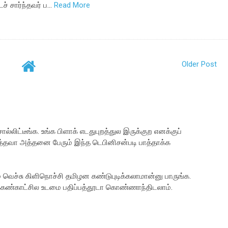
ச் சார்ந்தவர் ப…
Read More
Older Post
ிட்டீங்க. உங்க பிளாக் எடதுபுறத்துல இருக்குற எனக்குப்
 மத்தவா அத்தனை பேரும் இந்த டெபினிசன்படி பாத்தாக்க
 வெச்சு கிளிநொச்சி தமிழன கண்டுபுடிக்கலாமான்னு பாருங்க.
தககண்காட்சில உடமை பதிப்பத்தூடா கொண்ணாந்திடலாம்.