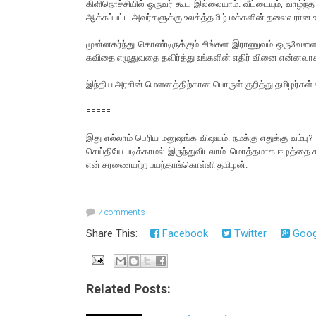
கிளிநொச்சியில் ஒருவர் கூட இல்லையாம். வீட்டையும், வாழ்ந்
ஆக்கப்பட்ட அவர்களுக்கு உலக்த்தமிழ் மக்களின் தலைவரான உ
முன்னகர்ந்து கொண்டிருக்கும் சிங்கள இராணுவம் ஒருவேளை 
கவிதை எழுதுவதை தவிர்த்து உங்களின் எதிர் வினை என்னவாக
இந்திய அரசின் மெளனத்திற்கான பொருள் குறித்து தமிழர்கள் எழ
=====
இது எல்லாம் பெரிய மனுஷங்க விஷயம். நமக்கு எதுக்கு வம்பு
செய்தியே படிக்காமல் இருந்துவிடலாம். மொத்தமாக ஈழத்தை சுத
என் சுரணையற்ற பயந்தாங்கொள்ளி தமிழன்
.
7 comments
Share This:
Facebook
Twitter
Goog
Related Posts: