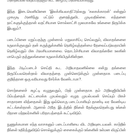
அறைகூவல் விடுப்பதற்கும் கூட‌ உழைப்பு அவ‌சிய‌மாகிற‌து.
இந்த‌ இடைவெளியினை 'இல‌க்கிய‌வாதி'அல்லது 'கலகக்காரன்' என்னும்
முக‌மூடி அணிந்து ம‌ட்டும் குறைத்துவிட முடிவ‌தில்லை. எத்தனை
நாட்களுக்குத்தான் வறட்சியான சொல்லாட்சி மூலமாகவே உங்களை நிரூபிக்க
இயலும்?.
ப‌டைப்பினை மறுப்பதற்கு முன்னால் ம‌றுவாசிப்பு செய்வ‌தும், விவாத‌ங்க‌ளை
உருவாக்குவ‌தும் த‌ன் க‌ருத்துக்க‌ளில் நெகிழ்வுத்த‌ன்மை தேவைப்ப‌டுவ‌தாயின்
நெகிழ்வ‌தும் மிக‌ அவ‌சிய‌மான‌வை. தொட‌ர்ச்சியான‌ விவாத‌ங்க‌ளே உல‌கின்
மாபெரும் த‌த்துவ‌ங்க‌ளை உருவாக்கியிருக்கின்ற‌ன‌.
இந்த‌ அடிப்ப‌டைச் செய்தி கூட‌ அறியாத‌வனில்லை என்று த‌ங்க‌ளை
நிரூபிப்ப‌வ‌ரென்றால் விவாத‌த்தை முன்னெடுக்கும் முன்ன‌தாக‌ ப‌டைப்பு
குறித்தான‌ ஒரு வ‌ரியாவ‌து சேர்க்க‌ வேண்டாமா?.
சொற்க‌ளைச் சுழ‌ட்டி எழுதுவ‌தும், பிற‌ர் முன்ன‌தாக‌ தம் அறிவுஜீவியின்
பிம்ப‌த்தைக் க‌ட்ட‌மைக்க‌ முய‌ல்வ‌தும் எழுத முயல்பவன் செய்யும் மிக‌ச்
சாதார‌ண வித்தைகள். இது ஒவ்வொரு படைப்பாளியும் தாண்டி வர வேண்டிய
கட்டங்கள்தான். ஆனால் அதே இடத்தில் நீங்கள் தேங்குவதென்பது உங்கள்
மீதான மற்றவர்களின் பரிதாபத்தைக் கூட்டிவிடும்.
நுணுக்கமான எந்த வாசகனும் படைப்பாளியை விட அறிவுடையவன். காற்றில்
நீங்கள் உதிர்த்துவிடும் சொல்லுக்கும் சைகைக்கும் உங்களின் உள்மன விருப்பின்