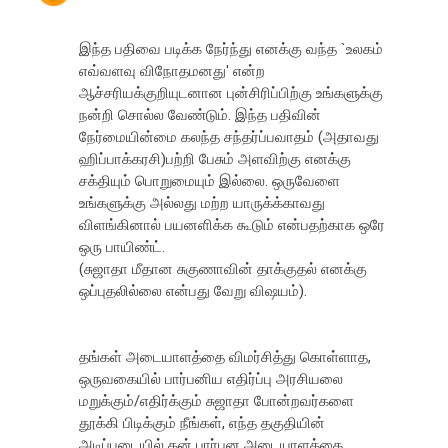
இந்த பதிவை படிக்க நேர்ந்து எனக்கு வந்த `உலகம்
எவ்வளவு விநோதமனது' என்ற
ஆச்சரியக்குறியுடனான புன்சிரிப்பிற்கு உங்களுக்கு
நன்றி சொல்ல வேண்டும். இந்த பதிவின்
நேர்மையின்மை கலந்த சந்தர்ப்பவாதம் (அதாவது
ஹிப்பாக்கரசி)பற்றி பேசும் அளவிற்கு எனக்கு
சக்தியும் பொறுமையும் இல்லை. ஒருவேளை
உங்களுக்கு அல்லது மற்ற யாருக்க்காவது
விளங்கினால் பயனளிக்க கூடும் என்பதற்காக ஒரே
ஒரு பாயிண்ட்.
(சுஜாதா மீதான சுகுணாவின் தாக்குதல் எனக்கு
ஒப்புதலில்லை என்பது வேறு விஷயம்).
தங்கள் அடையாளத்தை விமர்சித்து கொள்ளாத,
ஒருவகையில் பார்பனிய எதிர்ப்பு அரசியலை
மறுக்கும்/எதிர்க்கும் சுஜாதா போன்றவர்களை
தூக்கி பிடிக்கும் நீங்கள், எந்த தகுதியின்
அடிப்படையில் தன் பார்பன அடையாளத்தை