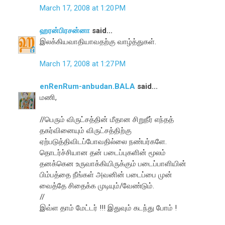
March 17, 2008 at 1:20 PM
ஹரன்பிரசன்னா
said...
இலக்கியவாதியாவதற்கு வாழ்த்துகள்.
March 17, 2008 at 1:27 PM
enRenRum-anbudan.BALA
said...
மணி,
//பெரும் விருட்சத்தின் மீதான‌ சிறுநீர் எந்தத்
த‌க‌ர்வினையும் விருட்சத்திற்கு
ஏற்ப‌டுத்திவிட‌ப்போவ‌தில்லை நண்பர்களே.
தொடர்ச்சியான தன் படைப்புகளின் மூலம்
தனக்கென உருவாக்கியிருக்கும் படைப்பாளியின்
பிம்பத்தை நீங்கள் அவனின் படைப்பை முன்
வைத்தே சிதைக்க முடியும்/வேண்டும்.
//
இவ்ள தாம் மேட்டர் !!! இதுவும் கடந்து போம் !