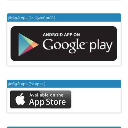
நிசப்தம் App (for ஆண்ட்ராய்ட்)
நிசப்தம் App (for Apple)