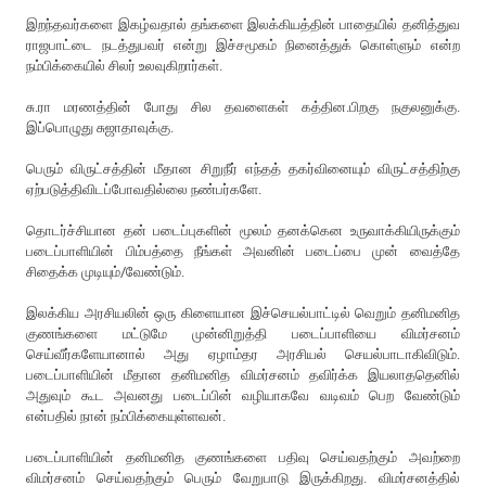
இற‌ந்த‌வ‌ர்க‌ளை இகழ்வதால் தங்களை இலக்கியத்தின் பாதையில் தனித்துவ
ராஜபாட்டை நடத்துபவர் என்று இச்சமூகம் நினைத்துக் கொள்ளும் என்ற
நம்பிக்கையில் சிலர் உலவுகிறார்கள்.
சு.ரா ம‌ர‌ண‌த்தின் போது சில தவளைகள் கத்தின‌.பிற‌கு ந‌குலனுக்கு.
இப்பொழுது சுஜாதாவுக்கு.
பெரும் விருட்சத்தின் மீதான‌ சிறுநீர் எந்தத் த‌க‌ர்வினையும் விருட்சத்திற்கு
ஏற்ப‌டுத்திவிட‌ப்போவ‌தில்லை நண்பர்களே.
தொடர்ச்சியான தன் படைப்புகளின் மூலம் தனக்கென உருவாக்கியிருக்கும்
படைப்பாளியின் பிம்பத்தை நீங்கள் அவனின் படைப்பை முன் வைத்தே
சிதைக்க முடியும்/வேண்டும்.
இலக்கிய அரசியலின் ஒரு கிளையான இச்செயல்பாட்டில் வெறும் தனிமனித
குணங்களை மட்டுமே முன்னிறுத்தி படைப்பாளியை விமர்சனம்
செய்வீர்களேயானால் அது ஏழாம்தர அரசியல் செயல்பாடாகிவிடும்.
படைப்பாளியின் மீதான‌ தனிமனித விமர்சனம் தவிர்க்க இயலாததெனில்
அதுவும் கூட அவனது படைப்பின் வழியாகவே வடிவம் பெற வேண்டும்
என்பதில் நான் நம்பிக்கையுள்ளவன்.
படைப்பாளியின் தனிமனித‌ குணங்களை பதிவு செய்வதற்கும் அவற்றை
விமர்சனம் செய்வதற்கும் பெரும் வேறுபாடு இருக்கிறது. விமர்சனத்தில்