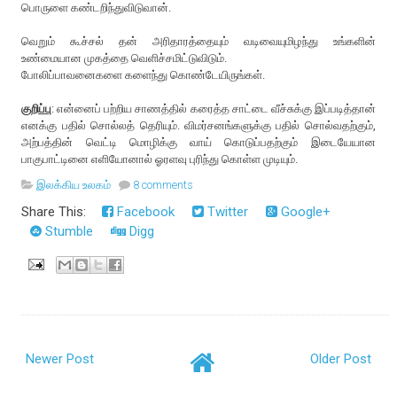
பொருளை கண்டறிந்துவிடுவான்.
வெறும் கூச்ச‌ல் த‌ன் அரிதாரத்தையும் வடிவையுமிழந்து உங்க‌ளின்
உண்மையான‌ முக‌த்தை வெளிச்ச‌மிட்டுவிடும்.
போலிப்பாவ‌னைக‌ளை களைந்து கொண்டேயிருங்க‌ள்.
குறிப்பு
: என்னைப் பற்றிய சாணத்தில் கரைத்த சாட்டை வீச்சுக்கு இப்படித்தான்
எனக்கு பதில் சொல்லத் தெரியும். விமர்சனங்களுக்கு பதில் சொல்வதற்கும்,
அற்பத்தின் வெட்டி மொழிக்கு வாய் கொடுப்பதற்கும் இடையேயான
பாகுபாட்டினை எளியோனால் ஓரளவு புரிந்து கொள்ள முடியும்.
இலக்கிய உலகம்
8 comments
Share This:
Facebook
Twitter
Google+
Stumble
Digg
Newer Post
Older Post