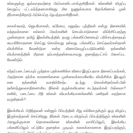
உங்களுக்கு ஒவ்வாதவற்றை பிரம்மாண்டமாக்குகிறீர்கள். உங்களின் விருப்பு
வெறுப்பு பட்டவர்த்தனமாகிறது. மிக நுணுக்கமாக நோக்கினால் முன்
தீர்மானத்தோடு அம்பெய்த ஆயத்தமாகிறீர்கள்.
காலச்சுவடு, ஜெயமோகன், உயிர்மை, ம‌னுஷ்ய‌ புத்திர‌ன் என்று நினைவில்
வ‌ந்த‌வ‌ர்க‌ளை எல்லாம் அவர்களின் செயல்பாடுகளை விம்ர்சிப்பதற்கு
முன்ன‌தாக‌ த‌மிழ் இல‌க்கிய‌த்தில் நமது பங்களிப்பினையும் பரிச்சயத்தையும்
சுயபரிசோதனை செய்து கொள்வது நல்லது. பங்களிப்பு செய்தவர்கள்தான்
விமர்சிக்க வேண்டுமா என்ற வினாவெழுப்பபடுமெனில் தங்களின்
விமர்சனத்தின் மீதான நம்பகத்தன்மையாவது குறைந்தபட்சம் அலசப்பட
வேண்டும்.
எந்த‌ப்ப‌டைப்பையும் முற்றாக‌ புற‌க்க‌ணிக்க உரிமை இருப்ப‌தாக‌ நினைப்ப‌வ‌ர்கள்,
அத‌ற்கான‌ தர்க்க கார‌ணங்களை முன்வைக்காமலேயே விம‌ர்சிக்க‌ இய‌லும்
என‌ த‌ங்க‌ளின் வ‌ச‌திக்கேற்ப‌ ந‌ட‌ந்து கொள்கிறார்க‌ள்.பின்
நவீனத்துவவாதிகளாகிய நீங்கள் தருக்கவியலை கடந்தவர்கள் அல்லவா?
எனில், படைப்பை மீறி உங்கள் வியாக்கியானங்களில் மனிதன் எதற்காக
வருகிறான்? .
இலக்கியம் அறிந்தவன் என்னும் பிம்பத்தின் மீது எல்லோருக்கும் ஒரு விருப்பு
இருக்கத்தான் செய்கிறது. நீங்க‌ள் அடைய‌ விரும்பும் பிம்ப‌த்திற்கும் உங்க‌ளின்
அச‌லுக்குமான‌ தொலைவினை உங்க‌ளின் வாசிப்பிலும், இலக்கிய‌
ப‌ங்க‌ளிப்பிலும் ம‌ட்டுமே குறைக்க‌ முடியும். க‌ல‌க‌க்காரனாக‌ இருப்ப‌த‌ற்கும்,