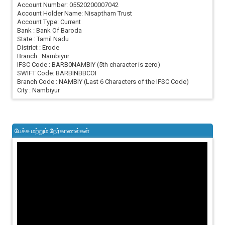
Account Number: 05520200007042
Account Holder Name: Nisaptham Trust
Account Type: Current
Bank : Bank Of Baroda
State : Tamil Nadu
District : Erode
Branch : Nambiyur
IFSC Code : BARB0NAMBIY (5th character is zero)
SWIFT Code: BARBINBBCOI
Branch Code : NAMBIY (Last 6 Characters of the IFSC Code)
City : Nambiyur
பேச்சு மற்றும் நேர்காணல்கள்