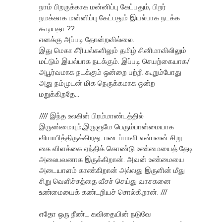
நாம் பிறருக்காக மன்னிப்பு கேட்பதும், பிறர்
நமக்காக மன்னிப்பு கேட்பதும் இயல்பாக நடக்க
கூடியதா ??
எனக்கு அப்படி தோன்றவில்லை.
இது மெகா சீரியல்களிலும் தமிழ் சினிமாவிலிலும்
மட்டும் இயல்பாக நடக்கும். இப்படி செயற்கையாக/
அபூர்வமாக நடக்கும் ஒன்றை பற்றி கூறும்போது
அது நம்முடன் மிக நெருக்கமாக ஒன்ற
மறுக்கிறதே...
//// இந்த‌ உல‌கின் பிர‌ம்மாண்ட‌த்தில்
இருண்மையும்,இருளுமே பெரும்பான்மையாக
வியாபித்திருக்கிற‌து. ப‌டைப்பாளி என்பவன் சிறு
கை விள‌க்கை ஏந்திக் கொண்டு உண்மையைத் தேடி
அலைப‌வ‌னாக‌ இருக்கிறான். அவ‌ன் உண்மையை
அடையாள‌ம் காண்கிறான் அல்ல‌து இருளின் மீது
சிறு வெளிச்ச‌த்தை வீச‌ச் செய்து வாச‌க‌னை
உண்மையைக் க‌ண்ட‌றிய‌ச் சொல்கிறான். ///
எதோ ஒரு நீண்ட கவிதையின் நடுவே