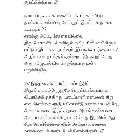
ஆர‌ம்பிக்கிற‌து. ///
நாம் பிறருக்காக மன்னிப்பு கேட்பதும், பிறர்
நமக்காக மன்னிப்பு கேட்பதும் இயல்பாக நடக்க
கூடியதா ??
எனக்கு அப்படி தோன்றவில்லை.
இது மெகா சீரியல்களிலும் தமிழ் சினிமாவிலிலும்
மட்டும் இயல்பாக நடக்கும். இப்படி செயற்கையாக/
அபூர்வமாக நடக்கும் ஒன்றை பற்றி கூறும்போது
அது நம்முடன் மிக நெருக்கமாக ஒன்ற
மறுக்கிறதே...
//// இந்த‌ உல‌கின் பிர‌ம்மாண்ட‌த்தில்
இருண்மையும்,இருளுமே பெரும்பான்மையாக
வியாபித்திருக்கிற‌து. ப‌டைப்பாளி என்பவன் சிறு
கை விள‌க்கை ஏந்திக் கொண்டு உண்மையைத் தேடி
அலைப‌வ‌னாக‌ இருக்கிறான். அவ‌ன் உண்மையை
அடையாள‌ம் காண்கிறான் அல்ல‌து இருளின் மீது
சிறு வெளிச்ச‌த்தை வீச‌ச் செய்து வாச‌க‌னை
உண்மையைக் க‌ண்ட‌றிய‌ச் சொல்கிறான். ///