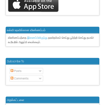
கல்வி உதவிக்கான விண்ணப்பம்
விண்ணப்பத்தை
தரவிறக்கம் செய்து பூர்த்தி செய்து தபால்/
இணைப்பிலிருந்து
கூரியரில் அனுப்பி வைக்கவும்.
Subscribe To
Posts
Comments
அறக்கட்டளை