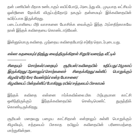
த‌ன் ப‌ணியின் மீதாக‌ உண்டாகும் ல‌யிப்போடு, அடைந்து விட‌ முடியாத‌ ல‌ட்சிய‌ம்
ஒன்றினை நோக்கி விருப்ப‌த்தோடு ந‌க‌ரும் த‌ன்மையும் இக்க‌விதையின்
உயிர்ப்பாக‌ இருக்கிற‌து.
ப‌டைப்பாளியை மீறி வாச‌க‌னை யோசிக்க‌ வைக்கும் இந்த‌ அம்ச‌திற்காக‌வே
நான் இந்த‌க் க‌விதையை கொண்டாடுவேன்.
இன்னுமொரு கவிதை. முந்தைய கவிதையோடு சற்றே தொடர்புடையது.
எல்லா கதவையும்/திறந்து வைத்திருக்கிறாள் சிறுமி/வரைந்த வீட்டில்
---------------
சிதையும் சொற்கள்/மறையும் சூரியன்/கவிதையில் உதிப்பது/அழகாய்
இருக்கிறது/ஆனாலும்/சொற்களைச் சிதைக்கிறது/சுள்ளிப் பொறுக்கும்
கிழவி/வீடு சேர வேண்டும்/என்ற யோசனை/
கிழவியைப் பின்தள்ளிப்/போகிறது ரயில்/சத்தலயம் பிசகாமல்
இந்த‌க் க‌விதை என்னை ஈர்க்க‌வில்லை.
மிக‌ அற்புத‌மான‌ காட்சி
ஒளிந்திருக்கும் இந்த‌க்க‌விதையில் சென்டிமெண்ட் துருத்திக்
கொண்டிருக்கிற‌து.
சூரிய‌ன் ம‌றைவ‌து ப‌ழைய‌ காட்சிதான் என்றாலும் சுள்ளி பொறுக்கும்
கிழ‌வியும், ச‌த்த‌ல‌ய‌ம் பிச‌காத‌ ர‌யிலும் க‌விதையின் ப‌ரிணாம‌த்தை
மாற்றுகின்ற‌ன‌.