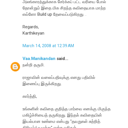
அலங்காரத்துக்காக சேர்க்கப் பட்ட வரியை போல்
தோன்றும் இதை மிக சிறந்த கவிதையாக மாற்ற
எவ்ளோ Build up தேவைப்படுகிறது. .
Regards,
Karthikeyan
March 14, 2008 at 12:39 AM
Vaa.Manikandan
said...
நன்றி தருமி.
ராஜாவின் வலைப்பதிவுக்கு எனது பதிவில்
இணைப்பு இருக்கிறது.
கார்த்தி,
உங்க‌ளின் க‌விதை குறித்த‌ பார்வை என‌க்கு மிகுந்த‌
ம‌கிழ்ச்சியைத் த‌ருகிற‌து. இந்த‌க் க‌விதையின்
இய‌ல்பான‌ உண்மை என்ப‌து "த‌வ‌றுக‌ள் சுற்றித்
திரியும்/ப‌ய‌ம‌ற்று" என்ற‌ வ‌ரிக‌ள்.