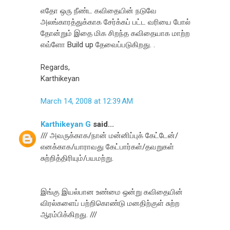
எதோ ஒரு நீண்ட கவிதையின் நடுவே
அலங்காரத்துக்காக சேர்க்கப் பட்ட வரியை போல்
தோன்றும் இதை மிக சிறந்த கவிதையாக மாற்ற
எவ்ளோ Build up தேவைப்படுகிறது. .
Regards,
Karthikeyan
March 14, 2008 at 12:39 AM
Karthikeyan G
said...
/// அவருக்காக/நான் மன்னிப்புக் கேட்டேன்/
எனக்காக/யாராவது கேட்பார்கள்/தவறுகள்
சுற்றித்திரியும்/பயமற்று.
இங்கு இய‌ல்பான உண்மை ஒன்று க‌விதையின்
விர‌ல்க‌ளைப் ப‌ற்றிகொண்டு ம‌ன‌திற்குள் சுற்ற‌
ஆர‌ம்பிக்கிற‌து. ///