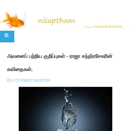
SKIP TO CONTENT
அவ‌னைப் ப‌ற்றிய‌ குறிப்புக‌ள் - ராஜா ச‌ந்திர‌சேக‌ரின்
க‌விதைக‌ள்.
3/12/2008 07:06:00 PM