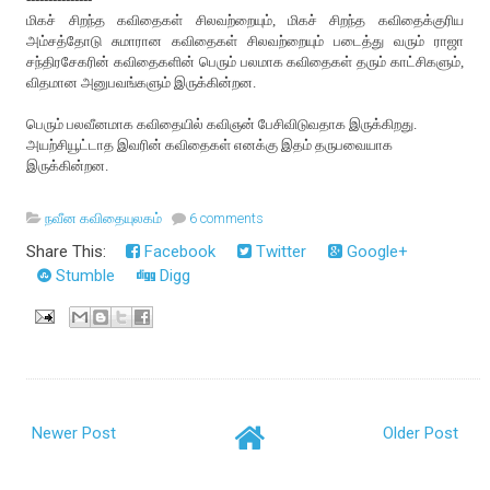
மிக‌ச் சிற‌ந்த‌ க‌விதைக‌ள் சில‌வ‌ற்றையும், மிக‌ச் சிற‌ந்த‌ க‌விதைக்குரிய‌
அம்ச‌த்தோடு சுமாரான‌ க‌விதைகள் சிலவற்றையும் ப‌டைத்து வ‌ரும் ராஜா
ச‌ந்திர‌சேக‌ரின் க‌விதைக‌ளின் பெரும் ப‌ல‌மாக‌ க‌விதைக‌ள் த‌ரும் காட்சிக‌ளும்,
வித‌மான‌ அனுப‌வ‌ங்க‌ளும் இருக்கின்றன‌.
பெரும் ப‌ல‌வீன‌மாக‌ க‌விதையில் க‌விஞ‌ன் பேசிவிடுவ‌தாக இருக்கிற‌து.
அய‌ற்சியூட்டாத‌ இவரின் க‌விதைகள் என‌க்கு இத‌ம் த‌ருப‌வையாக‌
இருக்கின்ற‌ன‌.
நவீன கவிதையுலகம்
6 comments
Share This:
Facebook
Twitter
Google+
Stumble
Digg
Newer Post
Older Post