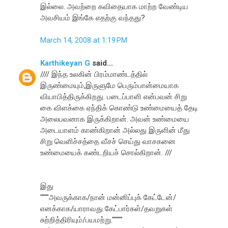
இல்லை. அவற்றை கவிதையாக மாற்ற வேண்டிய
அவசியம் இங்கே எதற்கு வந்தது?
March 14, 2008 at 1:19 PM
Karthikeyan G
said...
//// இந்த‌ உல‌கின் பிர‌ம்மாண்ட‌த்தில்
இருண்மையும்,இருளுமே பெரும்பான்மையாக
வியாபித்திருக்கிற‌து. ப‌டைப்பாளி என்பவன் சிறு
கை விள‌க்கை ஏந்திக் கொண்டு உண்மையைத் தேடி
அலைப‌வ‌னாக‌ இருக்கிறான். அவ‌ன் உண்மையை
அடையாள‌ம் காண்கிறான் அல்ல‌து இருளின் மீது
சிறு வெளிச்ச‌த்தை வீச‌ச் செய்து வாச‌க‌னை
உண்மையைக் க‌ண்ட‌றிய‌ச் சொல்கிறான். ///
இது
""""அவருக்காக/நான் மன்னிப்புக் கேட்டேன்/
எனக்காக/யாராவது கேட்பார்கள்/தவறுகள்
சுற்றித்திரியும்/பயமற்று."""""