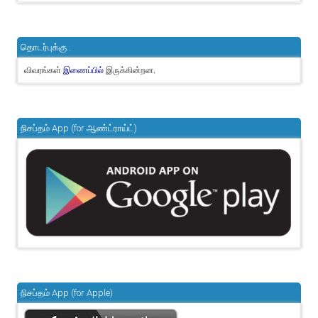
தொடர்புக்கு..
விவரங்கள்
இருக்கின்றன.
இணைப்பில்
நிசப்தம் App (for ஆண்ட்ராய்ட்)
நிசப்தம் App (for Apple)