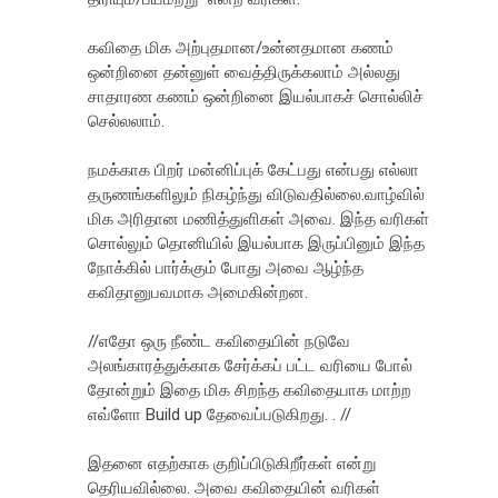
க‌விதை மிக‌ அற்புத‌மான‌/உன்ன‌த‌மான‌ க‌ண‌ம்
ஒன்றினை த‌ன்னுள் வைத்திருக்க‌லாம் அல்ல‌து
சாதார‌ண‌ க‌ண‌ம் ஒன்றினை இய‌ல்பாக‌ச் சொல்லிச்
செல்லலாம்.
ந‌ம‌க்காக‌ பிறர் ம‌ன்னிப்புக் கேட்ப‌து என்ப‌து எல்லா
த‌ருணங்க‌ளிலும் நிக‌ழ்ந்து விடுவ‌தில்லை.வாழ்வில்
மிக‌ அரிதான ம‌ணித்துளிக‌ள் அவை. இந்த வரிகள்
சொல்லும் தொனியில் இயல்பாக இருப்பினும் இந்த
நோக்கில் பார்க்கும் போது அவை ஆழ்ந்த
கவிதானுபவமாக அமைகின்றன.
//எதோ ஒரு நீண்ட கவிதையின் நடுவே
அலங்காரத்துக்காக சேர்க்கப் பட்ட வரியை போல்
தோன்றும் இதை மிக சிறந்த கவிதையாக மாற்ற
எவ்ளோ Build up தேவைப்படுகிறது. . //
இதனை எதற்காக குறிப்பிடுகிறீர்கள் என்று
தெரியவில்லை. அவை கவிதையின் வரிகள்