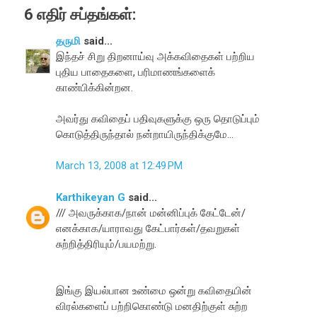
6 எதிர் சப்தங்கள்:
தருமி
said...
இந்தச் சிறு திறனாய்வு அக்கவிதைகள் பற்றிய
புதிய பாதைகளை, பரிமாணங்களைக்
காண்பிக்கின்றன.
அவர்து கவிதைப் பதிவுகளுக்கு ஒரு தொடுப்பும்
கொடுத்திருந்தால் நன்றாயிருந்திக்குமே...
March 13, 2008 at 12:49 PM
Karthikeyan G
said...
/// அவருக்காக/நான் மன்னிப்புக் கேட்டேன்/
எனக்காக/யாராவது கேட்பார்கள்/தவறுகள்
சுற்றித்திரியும்/பயமற்று.
இங்கு இய‌ல்பான உண்மை ஒன்று க‌விதையின்
விர‌ல்க‌ளைப் ப‌ற்றிகொண்டு ம‌ன‌திற்குள் சுற்ற‌