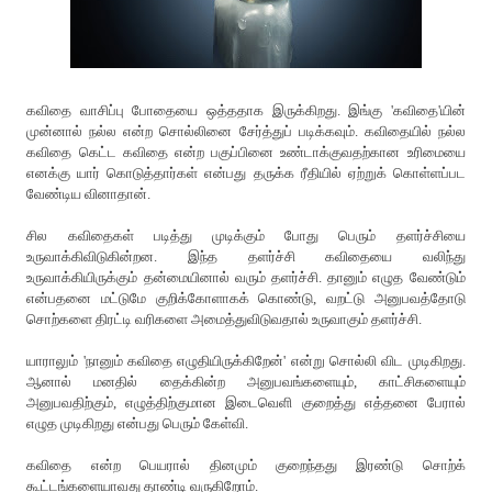
கவிதை வாசிப்பு போதையை ஒத்ததாக இருக்கிறது. இங்கு 'கவிதை'யின்
முன்னால் நல்ல என்ற சொல்லினை சேர்த்துப் படிக்கவும். கவிதையில் நல்ல
கவிதை கெட்ட கவிதை என்ற பகுப்பினை உண்டாக்குவதற்கான உரிமையை
எனக்கு யார் கொடுத்தார்கள் என்பது தருக்க ரீதியில் ஏற்றுக் கொள்ளப்பட
வேண்டிய வினாதான்.
சில‌ க‌விதைகள் ப‌டித்து முடிக்கும் போது பெரும் த‌ள‌ர்ச்சியை
உருவாக்கிவிடுகின்ற‌ன‌. இந்த‌ த‌ள‌ர்ச்சி க‌விதையை வ‌லிந்து
உருவாக்கியிருக்கும் த‌ன்மையினால் வ‌ரும் த‌ள‌ர்ச்சி. தானும் எழுத‌ வேண்டும்
என்பதனை மட்டுமே குறிக்கோளாகக் கொண்டு, வ‌ற‌ட்டு அனுப‌வத்தோடு
சொற்க‌ளை திர‌ட்டி வ‌ரிக‌ளை அமைத்துவிடுவதால் உருவாகும் த‌ள‌ர்ச்சி.
யாராலும் 'நானும் க‌விதை எழுதியிருக்கிறேன்' என்று சொல்லி விட‌ முடிகிற‌து.
ஆனால் ம‌ன‌தில் தைக்கின்ற‌ அனுப‌வ‌ங்க‌ளையும், காட்சிகளையும்
அனுப‌வ‌திற்கும், எழுத்திற்குமான‌ இடைவெளி குறைத்து எத்த‌னை பேரால்
எழுத‌ முடிகிற‌து என்ப‌து பெரும் கேள்வி.
க‌விதை என்ற‌ பெய‌ரால் தின‌மும் குறைந்த‌து இர‌ண்டு சொற்க்
கூட்ட‌ங்க‌ளையாவ‌து தாண்டி வ‌ருகிறோம்.