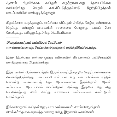
ஆனால் கிழ‌விக்காக கவிஞன் வ‌ருத்த‌ம‌டைவ‌து தேவையில்லை
என‌ப்படுகிற‌து. வெறும் காட்சிப்ப‌டுத்துத‌லோடு நிறுத்தியிருந்தால்
ப‌டைப்பாளியின் ப‌ணி முடிந்திருக்கும்.
கிழ‌விக்காக‌ வ‌ருந்துவ‌தும், காட்சியை ர‌சிப்ப‌தும், அடுத்த‌ நிகழ்வு என்ன‌வாக‌
இருப்ப‌து என்ப‌தும் வாசகனின் ர‌சனையை பொறுத்து வடிவம் பெற
வேண்டியது. க‌விஞ‌னுக்கு அங்கு அவ‌சிய‌மில்லை.
------------
அவருக்காக/நான் மன்னிப்புக் கேட்டேன்/
எனக்காக/யாராவது கேட்பார்கள்/தவறுகள் சுற்றித்திரியும்/பயமற்று.
இங்கு இய‌ல்பான உண்மை ஒன்று க‌விதையின் விர‌ல்க‌ளைப் ப‌ற்றிகொண்டு
ம‌ன‌திற்குள் சுற்ற‌ ஆர‌ம்பிக்கிற‌து.
இந்த‌ உல‌கின் பிர‌ம்மாண்ட‌த்தில் இருண்மையும்,இருளுமே பெரும்பான்மையாக
வியாபித்திருக்கிற‌து. ப‌டைப்பாளி என்பவன் சிறு கை விள‌க்கை ஏந்திக்
கொண்டு உண்மையைத் தேடி அலைப‌வ‌னாக‌ இருக்கிறான். அவ‌ன்
உண்மையை அடையாள‌ம் காண்கிறான் அல்ல‌து இருளின் மீது சிறு
வெளிச்ச‌த்தை வீச‌ச் செய்து வாச‌க‌னை உண்மையைக் க‌ண்ட‌றிய‌ச்
சொல்கிறான்.
இக்க‌விதையில் க‌விஞ‌ன் நேர‌டியாக‌ உண்மையைச் சொல்லிவிடுகிறான்.
மிக‌க் க‌ச்சிதமாக‌ அமைந்த‌ க‌விதை என்று இத‌னைச் சொல்வேன்.
---------------