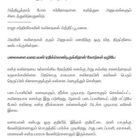
அத்திபூத்தாற் போல சந்தோஷமான கவித்துவ அனுபவங்களும்
கிடைத்துவிடுவதுண்டு.
-------------------
ராஜா சந்திரசேகரின் கவிதைகள் அத்திப் பூ வகை.
அவரின் க‌விதைக‌ள் த‌ரும் அனுப‌வ‌ம் மனதிற்கு ஒரு வித‌ திருப்தியை
உண்டாக்குகின்ற‌ன‌.
மலைகளை வரைபவன்/ஏறிக்கொண்டிருக்கிறான்/கோடுகள் வழியே
என்ற‌ க‌விதையை உள்வாங்கிய‌ நேர‌த்தில் எனக்கு அது எவ்வித‌ ச‌ல‌ன‌த்தையும்
உருவாக்க‌வில்லை. பிறகொரு சமயமாக‌ கவிதையின் கரங்கள் பெரும்
நெருப்பின் கிளைகளுக்குள் என்னை அழைத்துச் சென்றன‌‌.
படைப்பாளியின் க‌ன‌வுக‌ளும், தீர்க்க‌ முடியாத‌ ஆசைக‌ளும் சொல்ல‌ப்ப‌ட்ட‌
க‌விதையாக எனக்கு இது ப‌டுகிற‌து. ஆனால் ப‌டைப்பாளியைப் ப‌ற்றி மட்டுமே
பேசும் க‌விதை என்ற‌ தீர்க்க‌மான‌ எல்லைக்குள் அட‌க்க‌ முடியாத‌ வ‌ரிக‌ள்
இவை.
வ‌ரைப‌வ‌ன் என்ப‌து ஒரு குறியீடு. இந்த‌க் குறியீட்டை நான் யாருக்கு
வேண்டுமானாலும் பொருத்திப் பார்க்க‌ முடிகிற‌து. அது ப‌டைப்பாளி, வாச‌க‌ன்,
மாண‌வ‌ன் என்ற‌ யாராக‌ வேண்டுமானாலும் இருக்க‌லாம்.