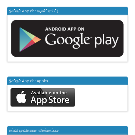
நிசப்தம் App (for ஆண்ட்ராய்ட்)
நிசப்தம் App (for Apple)
கல்வி உதவிக்கான விண்ணப்பம்