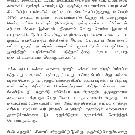
கையில் செல்போனும், மடியில் லேப்டாப்பும் வைத்துக் கொண்டிருப்பவர்களை
கணக்கில் எடுத்துக் கொண்டு இட ஒதுக்கீடு விவகாரத்தை யாரோ சிலர்
கிளப்பிவிடும் புரளிகளின் அடிப்படையில் கொச்சைப்படுத்துவது மாபெரும்
அநீதி. மாவட்ட, தாலுக்கா தலைநகரங்களில் இருந்து கிராமங்களுக்குள்
சென்று பார்க்க வேண்டும். இன்றைக்கும் நன்கு படிக்க வாய்ப்பில்லாமல்,
சரியான வேலை இல்லாமல், திருமணம் செய்து கொள்ள இயலாமல்
வாழ்க்கையில் ஆயிரம் கேள்விகளுடன் நிற்கக் கூடிய கவுண்டர்களைக் காட்ட
முடியும். வன்னியர்களும் விதிவிலக்கு இல்லை. அப்படியான தேவர்களைப்
பார்க்க முடியும். நாடார்கள், யாதவர்கள், முதலியார்கள் என ஒவ்வொரு
இனத்திலும் வாழ்க்கையின் அடுத்தகட்டத்தை அடைய முடியாத
பல்லாயிரக்கணக்கான இளைஞர்கள் உண்டு.
‘எங்க அப்பா படிக்கல...அதனால நானும் படிக்கல’ என்பதற்கும் ‘எங்கப்பா
பத்தாவது வரைக்கும் படிச்சாரு..நீயாவது காலேஜ் போய்யான்னு என்னை
படிக்க வெச்சாரு’ என்பதற்கும் ‘பக்கத்து வீட்டுப் பையன் படிக்கிறான்..நீயும் படி
சாமீ’ என்று அப்பாக்கள் சொல்வதற்குமான வித்தியாசங்களை உணர
வேண்டும். இட ஒதுக்கீடு எங்கேயோ ஒரு கிராமத்தில் ஒருவனுக்கான
கதவுகளைத் திறக்கும் போது அதைப் பார்த்து சுற்றத்தில் இருக்கும் பல
மாணவர்கள் மேலே வருகிறார்கள். ‘அக்னிக்குஞ்சொன்று காட்டை எரித்தது’
என்கிற பாரதியின் வரி இதற்குப் பொருந்தும். சமூகத்தில் எத்தனையோ
தூண்டுகோல்களை இட ஒதுக்கீடுதான் உருவாக்கிக் கொடுத்துக்
கொண்டிருக்கிறது.
மேலே வந்துவிட்ட சிலரைப் பார்த்துவிட்டு ‘இனி இட ஒதுக்கீடு போதுமே’ என்று