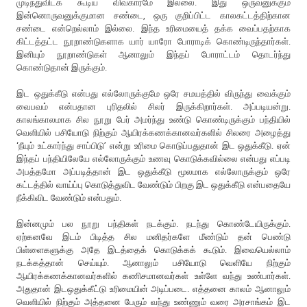
முடிந்துவிடக் கூடிய விவகாரமே இல்லை. இது ஒருவனுக்கும்
இன்னொருவனுக்குமான சண்டை, ஒரு குறிப்பிட்ட காலகட்டத்திற்கான
சண்டை என்றெல்லாம் இல்லை. இந்த உரிமையைத் தக்க வைப்பதற்காக
கிட்டத்தட்ட நூறாண்டுகளாக யார் யாரோ போராடிக் கொண்டிருந்தார்கள்.
இனியும் நூறாண்டுகள் ஆனாலும் இந்தப் போராட்டம் தொடர்ந்து
கொண்டுதான் இருக்கும்.
இட ஒதுக்கீடு என்பது எல்லோருக்குமே ஒரே சமயத்தில் விருந்து வைக்கும்
வைபவம் என்பதான புரிதலில் சிலர் இருக்கிறார்கள். அப்படியன்று.
காலங்காலமாக சில நூறு பேர் அமர்ந்து உண்டு கொண்டிருக்கும் பந்தியில்
வெளியில் பசியோடு நிற்கும் ஆயிரக்கணக்கானவர்களில் சிலரை அழைத்து
‘நீயும் உட்கார்ந்து சாப்பிடு’ என்று உரிமை கொடுப்பதுதான் இட ஒதுக்கீடு. ஏன்
இந்தப் பந்தியிலேயே எல்லோருக்கும் உணவு கொடுக்கவில்லை என்பது எப்படி
அபத்தமோ அப்படித்தான் இட ஒதுக்கீடு மூலமாக எல்லோருக்கும் ஒரே
கட்டத்தில் வாய்ப்பு கொடுத்துவிட வேண்டும் பிறகு இட ஒதுக்கீடு என்பதையே
நீக்கிவிட வேண்டும் என்பதும்.
இன்னமும் பல நூறு பந்திகள் நடக்கும். நடந்து கொண்டேயிருக்கும்.
ஏற்கனவே இடம் பிடித்த சில மனிதர்களே மீண்டும் தன் பெண்டு
பிள்ளைகளுக்கு அதே இடத்தைக் கொடுக்கக் கூடும். இவையெல்லாம்
நடக்கத்தான் செய்யும். ஆனாலும் பசியோடு வெளியே நிற்கும்
ஆயிரக்கணக்கானவர்களில் கணிசமானவர்கள் உள்ளே வந்து உண்பார்கள்.
அதுதான் இடஒதுக்கீட்டு உரிமையின் அடிப்படை. எத்தனை காலம் ஆனாலும்
வெளியில் நிற்கும் அத்தனை பேரும் வந்து உண்ணும் வரை அரசாங்கம் இட