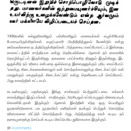
1950களில் கல்லூரிகளிலும் பள்ளிகளிலும் மாணவர்கள் எழுச்சியோடு
போராடியிருக்கிறார்கள். வகுப்புவாரி பிரதிநிதித்துவம் வேண்டும் என்று
ஊர்வலங்களை நடத்தியிருக்கிறார்கள். அத்தகைய களப்போராட்டம் இன்றைய
காலகட்டத்தில் சாத்தியமா என்று தெரியவில்லை. ஆனால் நம் கைகளில்
தொழில்நுட்பம் இருக்கிறது. தகவலை பாய்ச்சுகிற திறனும் இருக்கிறது. இட
ஒதுக்கீடு நம் உரிமை என்பதை ஒவ்வொரு இளைஞனுக்கும் புரிய வைப்போம்.
‘எனக்கு கிடைக்கலைன்னாலும் என் சொந்தக்காரனுக்கு கிடைக்கட்டும் என்
மகனுக்கும் மகளுக்குக் கிடைக்கட்டும்’ என்று தெளிவடையச் செய்வோம்.
அது காலத்தின் கட்டாயம்.
கடவுள்களும், மதங்களும் இங்கு சாஸ்வதம் பெற்றுவிட்டவை. எல்லாக்
காலத்திலும் இருப்பார்கள். சாதிகளும், அரசியலும் எப்பொழுதும் விளையாடிக்
கொண்டேதான் இருக்கும். ஆனால் இவற்றின் எந்த ஒரு பெயரிலும்
நூறாண்டுகளாக பல நூறாயிரம் மனிதர்கள் நமக்குப் பெற்றுக் கொடுத்த
உரிமைகளை விட்டுக் கொடுத்தால் அது அடுத்தடுத்து வரக் கூடிய நம்
தலைமுறைக்கு செய்யக் கூடிய மிகப்பெரிய துரோகமாக இருக்கும்.
4 comments