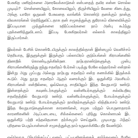
பேசுகிற மனிதர்களை அரைவேக்காடுகள் என்பதைத் தவிர என்ன சொல்ல
முடியும்? சென்னையிலும், கோவையிலும், திருச்சியிலும் வேலை கிடைத்து,
அங்கு யாரோ ஒருவன் பேசுவதை வாங்கிக் கொண்டு தனக்கும் நான்கு
விவகாரங்கள் தெரிந்துவிட்டதாக தன் சமூகத்துக்கு துரோகம் விளைவிக்கும்
இப்படியான முத்துக்களை உதிர்ப்பவர்களை நாம் அன்பு கூர்ந்து
புறக்கணித்துவிடலாம். இப்படி பேசுகிறவர்கள் எல்லாக் காலத்திலும்
இருப்பார்கள்.
இவர்கள் பேசிக் கொண்டேயிருக்கும் காலத்தில்தான் இன்னமும் வெளிச்சம்
தெரியாத, இருளுக்குள் இருக்கும் பல்லாயிரம் குடும்பங்கள் கிராமங்களில்
திணறிக் கொண்டிருக்கின்றன. நாற்பதாண்டுகளுக்கு முன்பு
கிராமங்களிலிருந்து ஐந்து சதவீதம் பேர்கள் படித்து மேலே வந்தார்கள் என்றால்
இன்று அது முப்பது அல்லது நாற்பது சதவீதம் என்ற கணக்கில் இருக்கக்
கூடும். அது நூறு சதவீதம் ஆகும் வரைக்கும் இட ஒதுக்கீடு அவசியம்.
கிராமங்கள் என்றில்லை, ஒவ்வொரு சாதியிலும் இந்த வேறுபாடு உண்டு.
இன்றைக்கும் கவுண்டர்களுக்கும் வன்னியர்களுக்கும் கல்வியறிவு
சதவீதத்தில் வேறுபாடு உண்டு. வன்னியர்களுக்கும், போயர்களுக்கும்
வேறுபாடு உண்டு. போயர்களுக்கும் நாவிதர்களுக்கும் வித்தியாசம் உண்டு.
இந்த வேறுபாடுகளுக்கான காரணங்கள், சமூக மற்றும் பொருளாதாரக்
காரணிகளின் அடிப்படையை, சிக்கல்களைப் புரிந்து கொள்ளாமல் இட
ஒதுக்கீடு பற்றி எந்தவிதமான தர்க்கமும் செய்துவிட முடியாது. அந்தப்
புரிதலை பெரும்பான்மைச் சமூகத்துக்கு நாம் உருவாக்கியே தீர வேண்டும்.
ஒவ்வொரு பிற்படுத்தப்பட்டவனும், பட்டியலினத்தைச் சார்ந்தவனும் மேலே