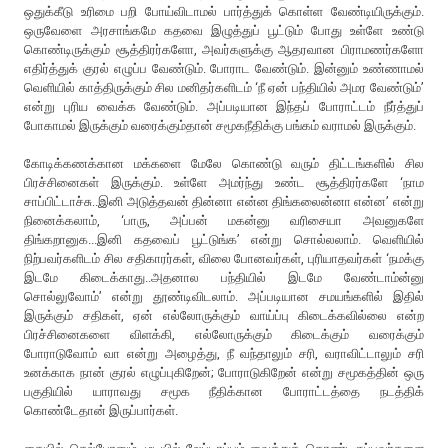
ஒதுக்கீடு உரிமை பறி போய்விடாமல் பார்த்துக் கொள்ள வேண்டியிருக்கும்.
ஒருவேளை அரசாங்கமே கதவை இழுத்துப் பூட்டும் போது உள்ளே உண்டு
கொண்டிருக்கும் சூத்திரர்களோ, அவர்களுக்கு ஆதரவான பிராமணர்களோ
எதிர்த்துக் குரல் எழுப்ப வேண்டும். போராட வேண்டும். இன்னும் உண்ணாமல்
வெளியில் காத்திருக்கும் சில மனிதர்களிடம் ‘நீ ஏன் பந்தியில் அமர வேண்டும்’
என்று புரிய வைக்க வேண்டும். அப்படியான இந்தப் போராட்டம் நீர்த்துப்
போகாமல் இருக்கும் வரைக்கும்தான் சமூகநீதிக்கு பங்கம் வராமல் இருக்கும்.
கோடிக்கணக்கான மக்களை மேலே கொண்டு வரும் திட்டங்களில் சில
பிரச்சினைகள் இருக்கும். உள்ளே அமர்ந்து உண்ட சூத்திரர்களே ‘நாம
சாப்பிட்டாச்சு..இனி அடுத்தவன் தின்னா என்ன திங்கலைன்னா என்ன’ என்று
நினைக்கலாம், ‘பாரு, அப்பன் மகன்னு வரிசையா அவனுகளே
திங்கறானுக...இனி கதவைப் பூட்டுங்க’ என்று சொல்லலாம். வெளியில்
நிற்பவர்களிடம் சில சதிகாரர்கள், விலை போனவர்கள், புரியாதவர்கள் ‘நமக்கு
இடமே கிடைக்காது..அதனால பந்தியில் இடமே வேண்டாம்ன்னு
சொல்லுவோம்’ என்று தூண்டிவிடலாம். அப்படியான சமயங்களில் இதில்
இருக்கும் சதிகள், ஏன் எல்லோருக்கும் வாய்ப்பு கிடைக்கவில்லை என்ற
பிரச்சினைகளை விளக்கி, எல்லோருக்கும் கிடைக்கும் வரைக்கும்
போராடுவோம் வா என்று அழைத்து, நீ வந்தாலும் சரி, வராவிட்டாலும் சரி
உனக்காக நான் குரல் எழுப்புகிறேன்; போராடுகிறேன் என்று சமூகத்தின் ஒரு
பகுதியில் யாராவது சமூக நீதிக்கான போராட்டத்தை நடத்திக்
கொண்டேதான் இருப்பார்கள்.