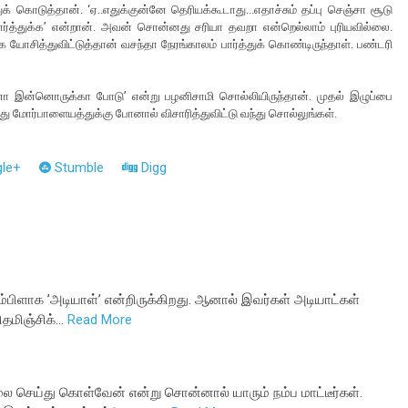
் கொடுத்தான். ‘ஏ..எதுக்குன்னே தெரியக்கூடாது...எதாச்சும் தப்பு செஞ்சா சூடு
 பார்த்துக்க’ என்றான். அவன் சொன்னது சரியா தவறா என்றெல்லாம் புரியவில்லை.
 யோசித்துவிட்டுத்தான் வசந்தா நேரங்காலம் பார்த்துக் கொண்டிருந்தாள். பண்டரி
்னா இன்னொருக்கா போடு’ என்று பழனிசாமி சொல்லியிருந்தான். முதல் இழுப்பை
வது மோர்பாளையத்துக்கு போனால் விசாரித்துவிட்டு வந்து சொல்லுங்கள்.
le+
Stumble
Digg
பிளாக ’அடியாள்’ என்றிருக்கிறது. ஆனால் இவர்கள் அடியாட்கள்
ிதமிஞ்சிக்…
Read More
 செய்து கொள்வேன் என்று சொன்னால் யாரும் நம்ப மாட்டீர்கள்.