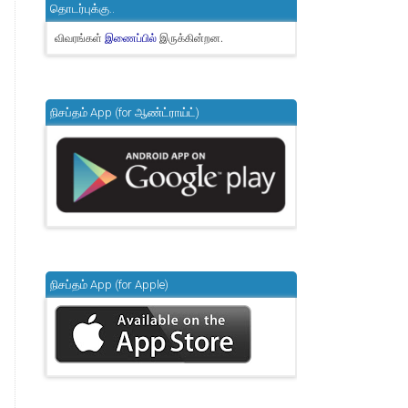
தொடர்புக்கு..
விவரங்கள்
இருக்கின்றன.
இணைப்பில்
நிசப்தம் App (for ஆண்ட்ராய்ட்)
நிசப்தம் App (for Apple)