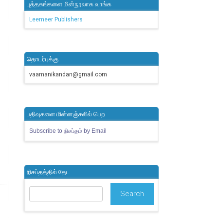
புத்தகங்களை மின்நூலாக வாங்க
Leemeer Publishers
தொடர்புக்கு
vaamanikandan@gmail.com
பதிவுகளை மின்னஞ்சலில் பெற
Subscribe to நிசப்தம் by Email
நிசப்தத்தில் தேட