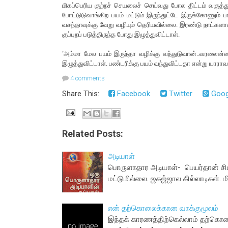
மிகப்பெரிய குற்றச் செயலைச் செய்வது போல திட்டம் வகுத்துக
போட்டுடுவாங்கிற பயம் மட்டும் இருந்துட்டே இருக்கோணும்
வசந்தாவுக்கு வேறு வழியும் தெரியவில்லை. இரண்டு நாட்களாக
குப்புறப் படுத்திருந்த போது இழுத்துவிட்டாள்.
‘அம்மா மேல பயம் இருந்தா வழிக்கு வந்துடுவான்..வரலைன
இழுத்துவிட்டாள். பண்டரிக்கு பயம் வந்துவிட்டதா என்று யாரா
4 comments
Share This:
Facebook
Twitter
Goog
Related Posts:
அடியாள்
பொருளாதார அடியாள்- பெயர்தான் சிம்
மட்டுமில்லை. ஜகஜ்ஜால கில்லாடிகள். ம
என் த‌ற்கொலைக்கான‌ வாக்குமூல‌ம்
இந்தக் காரணத்திற்கெல்லாம் தற்கொலை