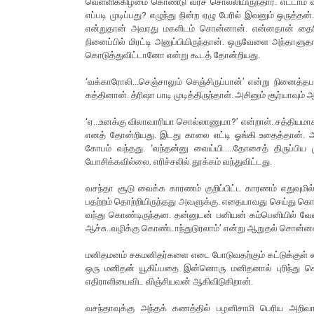
வெள்ளிக்கிழமை கொண்டு வரச் சொல்லியிருந்தார். எட்டாம் வக
எப்படி முடிப்பது? எழுந்து நின்ற ஏழு பேரில் இவனும் ஒருத்தன்
என்றுதான் அவரது மகளிடம் சொன்னான். என்னதான் தைரியச
நினைப்பில் மிரட்டி அனுப்பியிருந்தான். ஒருவேளை அந்தாளுத
கொடுத்துவிட்டானோ என்று கூடத் தோன்றியது.
‘வக்காரோலி...செஞ்சாலும் செஞ்சிருப்பான்’ என்று நினைத்தப
கத்தினான். த்ரிஷா பாடி முடித்திருந்தாள். அசினும் சூர்யாவும்
‘ஏ...உனக்கு விலாவாரியா சொல்லாணுமா?’ என்றாள். சத்தி
எனத் தோன்றியது. இடது காலை எட்டி ஓங்கி உதைத்தான். அ
கோபம் வந்தது. ‘வந்தன்னு வைய்யி.....தோசைத் திருப்பிய 
யோசிக்கவில்லை. எரிச்சலில் தூக்கம் வந்துவிட்டது.
வசந்தா சூடு வைக்க காரணம் குறிப்பிட்ட காரணம் எதுவு
பதற்றம் தொற்றியிருந்தது அவளுக்கு. எதையாவது செய்து கொண
வந்து கொண்டிருந்தன. தன்னுடன் பனியன் கம்பெனியில் வே
ஆச்சு..வழிக்கு கொண்டாந்துடுரலாம்’ என்று ஆறுதல் சொன்
மனிதமனம் சகமனிதர்களை எடை போடுவதற்கும் கட்டுக்குள் 
ஒரு மனிதன் யூகிப்பதை இன்னொரு மனிதனால் புரிந்து கொ
எதிராளியைவிட விஞ்சியவன் ஆகிவிடுகிறான்.
வசந்தாவுக்கு அந்தக் கணத்தில் பழனிசாமி பெரிய அற