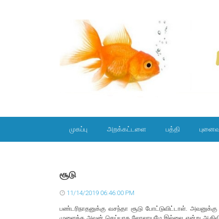
SKIP TO CONTENT
முகப்பு
அறக்கட்டளை
பத்தி
புனைவ
சூடு
11/14/2019 06:46:00 PM
பண்டரிநாதனுக்கு வசந்தா சூடு போட்டுவிட்டாள். அவனுக்கு 
முளைக்க அவன் செய்யாத லோலாயமே இல்லை என்று ஆகிவிட்ட