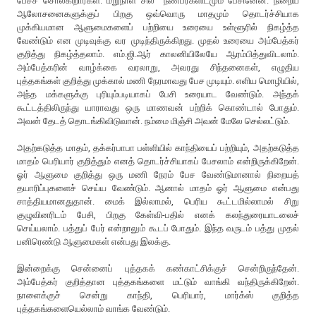
பேசச் சொல்கிறார்கள். மறுநாள் சில நண்பர்களிடமும் பேசினேன். நிறைய
ஆலோசனைகளுக்குப் பிறகு ஒவ்வொரு மாதமும் தொடர்ச்சியாக
முக்கியமான ஆளுமைகளைப் பற்றியை உரையை உள்ளூரில் நிகழ்த்த
வேண்டும் என முடிவுக்கு வர முடிந்திருக்கிறது. முதல் உரையை அம்பேத்கர்
குறித்து நிகழ்த்தலாம். எம்.ஜி.ஆர் காலனியிலேயே ஆரம்பித்துவிடலாம்.
அம்பேத்கரின் வாழ்க்கை வரலாறு, அவரது சிந்தனைகள், எழுதிய
புத்தகங்கள் குறித்து முக்கால் மணி நேரமாவது பேச முடியும். எளிய மொழியில்,
அந்த மக்களுக்கு புரியும்படியாகப் பேசி உரையாட வேண்டும். அந்தக்
கூட்டத்திலிருந்து யாராவது ஒரு மாணவன் பற்றிக் கொண்டால் போதும்.
அவன் தேடத் தொடங்கிவிடுவான். நம்மை மிஞ்சி அவன் மேலே செல்லட்டும்.
அதற்கடுத்த மாதம், தக்கர்பாபா பள்ளியில் காந்தியைப் பற்றியும், அதற்கடுத்த
மாதம் பெரியார் குறித்தும் எனத் தொடர்ச்சியாகப் பேசலாம் என்றிருக்கிறேன்.
ஓர் ஆளுமை குறித்து ஒரு மணி நேரம் பேச வேண்டுமானால் நிறையத்
தயாரிப்புகளைச் செய்ய வேண்டும். ஆனால் மாதம் ஓர் ஆளுமை என்பது
சாத்தியமானதுதான். மைக் இல்லாமல், பெரிய கூட்டமில்லாமல் சிறு
குழுவினரிடம் பேசி, பிறகு கேள்வி-பதில் எனக் கலந்துரையாடலைச்
செய்யலாம். பத்துப் பேர் என்றாலும் கூடப் போதும். இந்த வருடம் பத்து முதல்
பனிரெண்டு ஆளுமைகள் என்பது இலக்கு.
இன்றைக்கு சென்னைப் புத்தகக் கண்காட்சிக்குச் சென்றிருந்தேன்.
அம்பேத்கர் குறித்தான புத்தகங்களை மட்டும் வாங்கி வந்திருக்கிறேன்.
நாளைக்குச் சென்று காந்தி, பெரியார், மார்க்ஸ் குறித்த
புத்தகங்களையெல்லாம் வாங்க வேண்டும்.