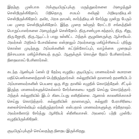
இதற்கு முன்பாக அக்குடியிருப்புக்கு மருத்துவர்களை அழைத்துச்
சென்றிருக்கிறோம்; பிறிதொரு சமயம் கவிஞர் அறிவுமதியுடன்
சென்றிருக்கிறோம். தவிர, அரசு தாமஸ், கார்த்தியுடன் சேர்ந்து மூன்று பேரும்
பல முறை சென்றிருக்கிறோம். இந்த முறை உள்ளூர் ரோட்டரி சங்கத்தின்
பொறுப்பாளர்களை அழைத்துச் சென்றோம். திரு.சண்முக சுந்தரம், திரு. சீனு,
திரு.ஜோதி, திரு.ஆடிட்டர் பாலு உள்ளிட்ட அந்தக் குழுவினருக்கு ஆச்சரியம்.
அவர்கள் அதிகம் பேசவில்லை என்றாலும் அவர்களது மகிழ்ச்சியைப் புரிந்து
கொள்ள முடிந்தது. அம்மக்களின் கட்டுக்கோப்பும், வாழ்க்கை முறையும்
நிச்சயமாக மகிழ்ச்சியைத் தரும். ஆளுக்குக் கொஞ்ச நேரம் பேசினார்கள்.
நிறைவாகப் பேசினார்கள்.
கடந்த ஆண்டில் ப்ளஸ் டூ தேர்வு எழுதிய குடியிருப்பு மாணவர்கள் சுமாரான
மதிப்பெண்களைத்தான் பெற்றிருந்தார்கள். கல்லூரியின் தாளாளர் தரணியிடம்
அம்மாணவர்களின் பெயரை ஒரு சிறு தாளில் எழுதிக் கொடுத்தேன். சீட்டில்
இருந்த மாணவர்களுக்கெல்லாம் சேர்க்கையை உறுதி செய்து கொடுத்தார்.
அந்தக் கல்லூரியில் இடம் கிடைப்பது எளிதில்லை. ஆனால் காலனிக்காகச்
செய்து கொடுத்தார். கல்லூரியின் தாளாளரும், கல்லூரி பேராசிரியை
கலைச்செல்வியும் வந்திருந்தார்கள் என்பதால் மாணவர்களுக்கு சந்தோஷம்.
அவர்களோடு சேர்த்து ஆசிரியர் ஸ்ரீனிவாசன். அவரைப் பற்றி முன்பே
எழுதியிருக்கிறேன்.
குடியிருப்புக்குச் செய்வதற்கு நிறைய இருக்கிறது.