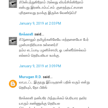
//பின்பற்றுகிறோம் அல்லது விமர்சிக்கிறோம்
என்பது இரண்டாம்பட்சம். குறைந்தபட்சமான
புரிதலாவது நமக்கு இருக்க வேண்டும்//
January 9, 2019 at 2:03 PM
சேக்காளி
said...
//ஆனாலும் தமிழர்களிலேயே எத்தனையோ பேர்
முன்மாதிரியாக உள்ளனர்//
நம்ம எடப்பாடி பழனிச்சாமி, ஓ. பன்னீர்செல்வம்
எல்லாம் தெரியலியா உமக்கு.
January 9, 2019 at 3:09 PM
Murugan R.D.
said...
வா,ம, ட்ட இருநது இப்படிதான் பதில் வரும் என்று
தெரியும், நோ பீலிங்
சேக்காளி நண்பரே அந்தபக்கம் பெரியார தவிர
யாரும் கண்ணுக்கு தெரியல