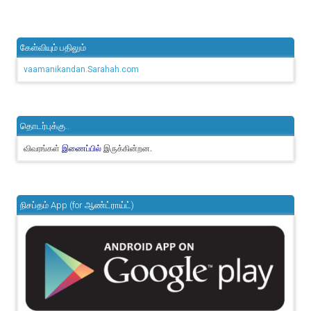
கேள்வியும் பதிலும்
vaamanikandan.Sarahah.com
தொடர்புக்கு..
விவரங்கள்
இருக்கின்றன.
இணைப்பில்
நிசப்தம் App (for ஆண்ட்ராய்ட்)