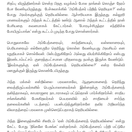
சிறப்பு விருந்தினர்கள் சென்ற பிறகு வழக்கம் போல நாங்கள் கொஞ்ச நேரம்
பேச வேண்டியிருந்தது. பேச்சுவாக்கில் ‘அம்பேத்கர் பற்றித் தெரியுமா?’ என்ற
போது அவர்களுக்குத் தெரியவில்லை. ஆச்சரியமாக இருந்தது. கல்லூரி
மாணவர்களும் அந்தக் கூட்டத்தில் உண்டு. ஆனால் அந்தக் கூட்டத்தில் நான்
பேசியதை கவனமாகக் கேட்டார்கள். ‘போரடிச்சிருந்தா எந்திரிச்சு
போயிருப்பாங்க’ என்று கூட்டம் முடிந்த போது சொன்னார்கள்.
பொதுவாகவே அம்பேத்கரையும், காந்தியையும், வள்ளலாரையும்,
பெரியாரையும் எல்லோருமே தெரிந்து கொள்ள வேண்டியது அவசியம் என
உறுதியாகச் சொல்வேன். பின்பற்றுகிறோம் அல்லது விமர்சிக்கிறோம் என்பது
இரண்டாம்பட்சம். குறைந்தபட்சமான புரிதலாவது நமக்கு இருக்க வேண்டும்.
‘இவர்களுக்கு ஏன் அம்பேத்கரைத் தெரியவில்லை?’ என்ற கேள்வி
மனதுக்குள் இருந்து கொண்டேயிருந்தது.
அந்த மக்கள் என்றில்லை- பரவலாகவே, ஆளுமைகளைத் தெரிந்து
வைத்திருப்பவர்களில் பெரும்பாலானவர்கள் இன்றைக்கு அம்பேத்கரைத்
தலித்தாகவும், காமராஜரை நாடாராகவும் மட்டும்தான் பார்க்கிறார்க்ள். சாதிய
சங்கங்களில் பேசுகிறவர்கள் பெயரளவில் தம் சாதியைச் சார்ந்த
தலைவர்களின் படத்தைப் பயன்படுத்துகிறார்களே தவிர அறிவார்ந்த
விவாதத்தைப் பரவலாக முன்னெடுப்பதாகத் தெரியவில்லை.
அந்த இளைஞர்களில் சிலரிடம் ‘ஏன் அம்பேத்கரைத் தெரியவில்லை’ என்று
கேட்ட போது ‘நீங்களே பேசுங்க’ என்றார்கள். அம்பேத்கரைப் பற்றி மட்டுமே