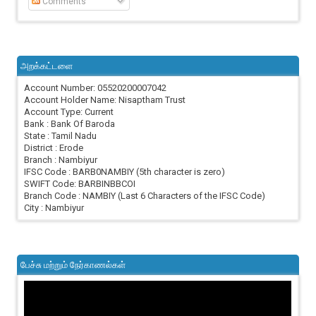
Comments
அறக்கட்டளை
Account Number: 05520200007042
Account Holder Name: Nisaptham Trust
Account Type: Current
Bank : Bank Of Baroda
State : Tamil Nadu
District : Erode
Branch : Nambiyur
IFSC Code : BARB0NAMBIY (5th character is zero)
SWIFT Code: BARBINBBCOI
Branch Code : NAMBIY (Last 6 Characters of the IFSC Code)
City : Nambiyur
பேச்சு மற்றும் நேர்காணல்கள்