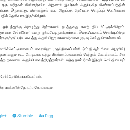
்த ஒரு வரிதான் மின்னஞ்சலே. அதனால் இவர்கள் அனுப்புகிற விண்ணப்பத்தின்
ரியாக இருக்காது. மின்னஞ்சல் கூட அனுப்பத் தெரியாத நெருப்புப் பொறிகளை
தில் தெளிவாக இருக்கிறோம்.
ரிடத்துக்கு அழைத்து நேர்காணல் நடத்துவது எனத் திட்டமிட்டிருக்கிறோம்.
்காக சேர்கிறேன்’ என்று குறிப்பிட்டிருக்கிறார்கள். இதையெல்லாம் தெளிவுபடுத்த
ர்களுக்குப் புரிய வைத்து அதன் பிறகு மாணவர்களை முடிவு செய்து கொள்ளலாம்.
ோபிச்செட்டிபாளையம் வைரவிழா முதல்நிலைப்பள்ளி (எம்.ஜி.ஆர் சிலை அருகில்)
தவர்களும் கூட நேரடியாக வந்து விண்ணப்பங்களைப் பெற்றுக் கொள்ளலாம். சில
றித்த தகவலை அனுப்பி வைத்திருந்தார்கள். அந்த நண்பர்கள் இந்தச் செய்தியையும்
ேர்ந்தெடுக்கப்படுவார்கள்.
என்ற எண்ணில் தொடர்பு கொள்ளவும்.
le+
Stumble
Digg