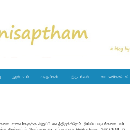
ு
நூல்முகம்
கடிதங்கள்
புத்தகங்கள்
வா.மணிகண்டன்
்களை மாணவர்களுக்கு அனுப்பி வைத்திருக்கிறோம். நிரப்பிய படிவங்களை பலர்
்கு விண்ணப்பம் அனுப்புவது கூட எப்படி என்று தெரியவில்லை. 'Eppadi fill up