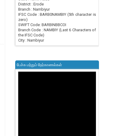
District : Erode
Branch : Nambiyur
IFSC Code : BARB0NAMBIY (5th character is
zero)
SWIFT Code: BARBINBBCOI
Branch Code : NAMBIY (Last 6 Characters of
the IFSC Code)
City : Nambiyur
பேச்சு மற்றும் நேர்காணல்கள்