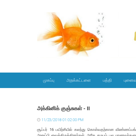
SKIP TO CONTENT
முகப்பு
அறக்கட்டளை
பத்தி
புனைவ
அக்கினிக் குஞ்சுகள் - II
11/23/2018 01:02:00 PM
சூப்பர் 16 பயிற்சியில் கலந்து கொள்வதற்கான விண்ணப்பங
அனுப்பி வைத்திருக்கிறார்கள். அதே சமயம் பல மாணவர்களுக