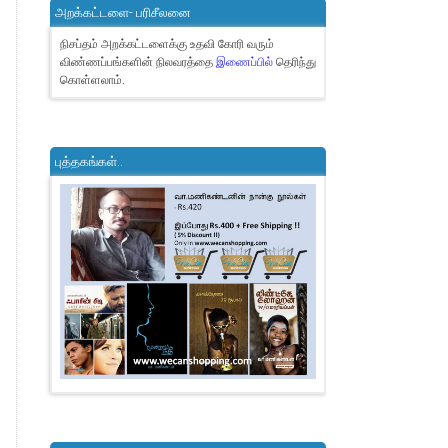
அறக்கட்டளை- பரிசீலனை
நிசப்தம் அறக்கட்டளைக்கு உதவி கோரி வரும்
விண்ணப்பங்களின் நிலவரத்தை
இணைப்பில்
தெரிந்து
கொள்ளலாம்.
புத்தகங்கள்..