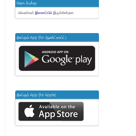
தொடர்புக்கு..
விவரங்கள்
இருக்கின்றன.
இணைப்பில்
நிசப்தம் App (for ஆண்ட்ராய்ட்)
நிசப்தம் App (for Apple)