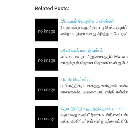
Related Posts:
இப்படியும் வெகுசில மனிதர்கள்
நிரலு என்ற ஒரு அமைப்பு பெங்களூரில்
என்றால் நிழல் என்று அர்த்தம். பெயருக
மலேசியன் மசாஜ் பார்லர்
எங்கள் பழைய அலுவலகத்தில் Motor mo
காதுக்குள் தொண தொணவென்று பேசிக்
கிள்ளி வெச்சுட்டா...
பாப்பாத்திக்கு பக்கத்து ஊர்தான். 
காலமாகவே அவரை பாப்பாத்தி என்கிறா
தொட்டுவிடும் தூரத்தில்தான் வானம்
ஆறாவது வகுப்பிற்காக உயர்நிலைப்பள்ளி
புதிய ஆசிரியர்கள் என்று உற்சாகம் பீற