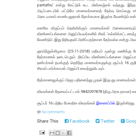
pantathu' என்று கேட்டுக் கூட மின்னஞ்சல் வந்தது. இந
அடிப்படையில் மட்டுமே மாணவர்களைத் தேர்வு செய்வது ச
அடையாளம் காண்பதுதான் நோக்கமாக இருக்க வேண்டும் என்ப
எனவே விருப்பம் தெரிவிக்கும் மாணவர்கள் அனைவரையும் ஓ
விண்ணப்பங்களை அனுப்பியவர்களில் சிலர் ‘கல்விக்கட்டணத்துக
வேண்டும். இது நிதியுதவி அளிப்பதற்கான தேர்வல்ல என்று அவ
ஞாயிற்றுக்கிழமை (25-11-2018) மதியம் மூன்று மணிக்கு க
நேர்காணல் நடைபெறும். நிரப்பிய விண்ணப்பங்களை அனுப்பா
நண்பர்கள் தமக்குத் தெரிந்த மாணவர்களுக்கு சூப்பர் 16 கு
சிரமம் பார்க்காமல் அனுப்பி வைத்துவிடவும்.
நேர்காணலுக்குப் பிறகு பதினைந்து முதல் இருபது மாணவர்கள் த
விவரங்கள் தேவைப்பட்டால் 9842097878 (திரு.அரசு தாமசு) 
சூப்பர் 16 பற்றிய மேலதிக விவரங்கள்
இணைப்பில்
இருக்கிறது.
No comments
Share This:
Facebook
Twitter
Goog