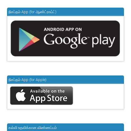
நிசப்தம் App (for ஆண்ட்ராய்ட்)
நிசப்தம் App (for Apple)
கல்வி உதவிக்கான விண்ணப்பம்