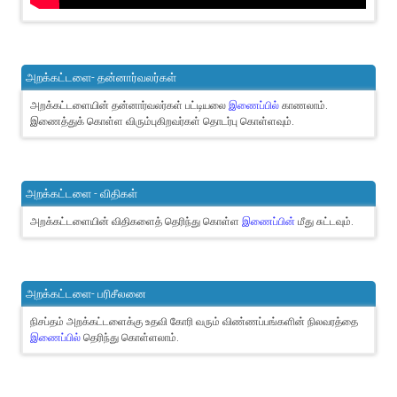
அறக்கட்டளை- தன்னார்வலர்கள்
அறக்கட்டளையின் தன்னார்வலர்கள் பட்டியலை
இணைப்பில்
காணலாம்.
இணைத்துக் கொள்ள விரும்புகிறவர்கள் தொடர்பு கொள்ளவும்.
அறக்கட்டளை - விதிகள்
அறக்கட்டளையின் விதிகளைத் தெரிந்து கொள்ள
இணைப்பின்
மீது சுட்டவும்.
அறக்கட்டளை- பரிசீலனை
நிசப்தம் அறக்கட்டளைக்கு உதவி கோரி வரும் விண்ணப்பங்களின் நிலவரத்தை
இணைப்பில்
தெரிந்து கொள்ளலாம்.