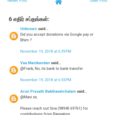
Newer Post
Older Post
6 எதிர் சப்தங்கள்:
Unknown
said...
Did you accept donations via Google pay or
Bhim ?
November 19, 2018 at 6:39 PM
Vaa.Manikandan
said...
@Frank, No, its bank to bank transfer.
November 19, 2018 at 6:55 PM
Arun Prasath Bakthavatchalam
said...
@Mani sir,
Please reach out Siva (98940 69761) for
contributions from Bangalore.