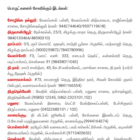
பொருட்களைச் சேகரிக்கும் இடங்கள்:
சோழிங்க நல்லூர்:
வேலம்மாள் பள்ளி, வேலம்மாள் வித்யாலயா, ராஜீவ்காந்தி
சாலை, சோழிங்கநல்லூர் (எண்: 9442744640/9597119618)
திருவான்மியூர்:
நேச்சுரல்ஸ், 25/3, கிழக்கு மாதா தெரு, திருவான்மியூர் (எண்:
9840130464/48590310)
தாம்பரம்:
G5, ரூபி வொயிட் ஹவுஸ், காந்தி பூங்கா அருகில், பரத்வாஜர் தெரு,
கிழக்கு தாம்பரம் (9003259872/7845780996)
வேளச்சேரி:
F3, ப்ளாட் எண்: 333, சபையர் நெஸ்ட், வள்ளல்கரி தெரு,
மடிப்பாக்கம், சென்னை 91 (98438011043)
தி.நகர்:
காபி சாஸ்த்ரா, 45, கே.சி.என்களேவ், பஸுல்லா சாலை, தி.நகர் (பார்பி
க்யூ நேஷன் அருகில்)
வளசரவாக்கம்:
#73, காமராஜர் தெரு, இந்திரா நகர், சிவன் கோவில் குளம்
பின்புறம், வளசரவாக்கம் (எண்: 9841166554)
திருநெல்வேலி :
வேதிக் வித்யாஸ்ரமம் பள்ளி, மதுரை சாலை, தச்சநல்லூர்,
திருநெல்வேலி (95850 12345, 0462-2325101,102)
மதுரை:
வேலம்மாள் நினைவு மெட்ரி மேல்நிலைப்பள்ளி, பேச்சிகுளம்
திருப்பாலை, மதுரை (04522683101 / 103)
காரைக்குடி:
தி லீடர்ஸ் ஜூனியர் பள்ளி, சேக்களை இரண்டாம் தெரு,
பி.கே.என் மருத்துவமனை அருகில், காரைக்குடி(9944164374)
பொள்ளாச்சி:
தமிழம் மீன் வலையகம், பவர் எலெக்ட்ரிக்கல் அருகில், ஏடிஎஸ்சி
திரையரங்கம் அருகில், பொள்ளாச்சி (9715405653)
தென்காசி:
வேல்ஸ் வித்யாலயா, முத்துராமலிங்கம் கார்டன், தென்காசி-