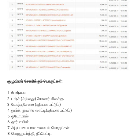
குழுவினர் சேகரிக்கும் பொருட்கள்:
1. போர்வை
2. டார்ச் (அல்லது) சோலார் விளக்கு
3. வேஷ்டி,சேலை (புதியன மட்டும்)
4. லுங்க், துண்டு, நைட்டி(புதியன மட்டும்)
5. ஓடோமாஸ்
6. தார்பாலின்
7. அடிப்படையான சமையல் பொருட்கள்
8. மெழுகுவர்த்தி, தீப்பெட்டி.