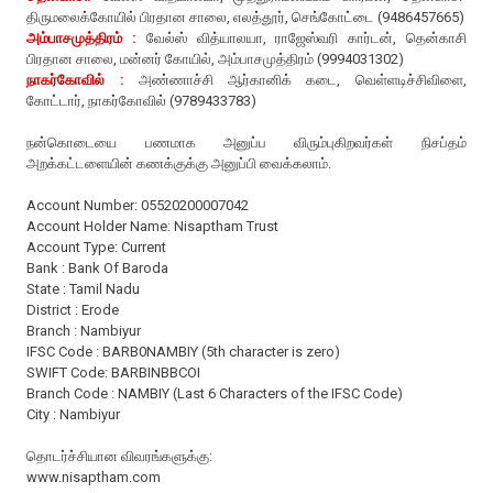
திருமலைக்கோயில் பிரதான சாலை, எலத்தூர், செங்கோட்டை (9486457665)
அம்பாசமுத்திரம் :
வேல்ஸ் வித்யாலயா, ராஜேஸ்வரி கார்டன், தென்காசி
பிரதான சாலை, மன்னர் கோயில், அம்பாசமுத்திரம் (9994031302)
நாகர்கோவில் :
அண்ணாச்சி ஆர்கானிக் கடை, வெள்ளடிச்சிவிளை,
கோட்டார், நாகர்கோவில் (9789433783)
நன்கொடையை பணமாக அனுப்ப விரும்புகிறவர்கள் நிசப்தம்
அறக்கட்டளையின் கணக்குக்கு அனுப்பி வைக்கலாம்.
Account Number: 05520200007042
Account Holder Name: Nisaptham Trust
Account Type: Current
Bank : Bank Of Baroda
State : Tamil Nadu
District : Erode
Branch : Nambiyur
IFSC Code : BARB0NAMBIY (5th character is zero)
SWIFT Code: BARBINBBCOI
Branch Code : NAMBIY (Last 6 Characters of the IFSC Code)
City : Nambiyur
தொடர்ச்சியான விவரங்களுக்கு:
www.nisaptham.com