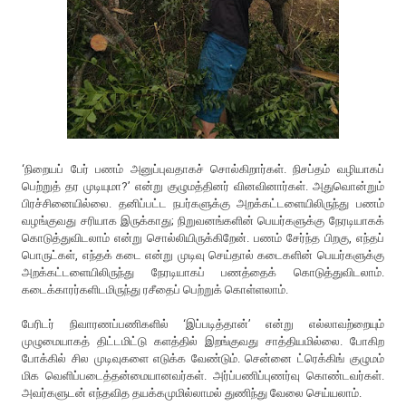
‘நிறையப் பேர் பணம் அனுப்புவதாகச் சொல்கிறார்கள். நிசப்தம் வழியாகப்
பெற்றுத் தர முடியுமா?’ என்று குழுமத்தினர் வினவினார்கள். அதுவொன்றும்
பிரச்சினையில்லை. தனிப்பட்ட நபர்களுக்கு அறக்கட்டளையிலிருந்து பணம்
வழங்குவது சரியாக இருக்காது; நிறுவனங்களின் பெயர்களுக்கு நேரடியாகக்
கொடுத்துவிடலாம் என்று சொல்லியிருக்கிறேன். பணம் சேர்ந்த பிறகு, எந்தப்
பொருட்கள், எந்தக் கடை என்று முடிவு செய்தால் கடைகளின் பெயர்களுக்கு
அறக்கட்டளையிலிருந்து நேரடியாகப் பணத்தைக் கொடுத்துவிடலாம்.
கடைக்காரர்களிடமிருந்து ரசீதைப் பெற்றுக் கொள்ளலாம்.
பேரிடர் நிவாரணப்பணிகளில் ‘இப்படித்தான்’ என்று எல்லாவற்றையும்
முழுமையாகத் திட்டமிட்டு களத்தில் இறங்குவது சாத்தியமில்லை. போகிற
போக்கில் சில முடிவுகளை எடுக்க வேண்டும். சென்னை ட்ரெக்கிங் குழுமம்
மிக வெளிப்படைத்தன்மையானவர்கள். அர்ப்பணிப்புணர்வு கொண்டவர்கள்.
அவர்களுடன் எந்தவித தயக்கமுமில்லாமல் துணிந்து வேலை செய்யலாம்.