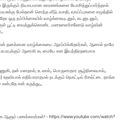
 இருக்கும் நியாயமான காரணங்களை யோசித்துப்பார்த்தால்
 வயசுக்கு மேல்தான் சொந்த வீடு, வசதி, வாய்ப்புகளை சமூத்தில்
 ஒரு நம்பிக்கையில் வாழ்க்கையுடனும், கடனுடனும்,
ற்குள் பூட்டி வைத்துக்கொண்ட மனஉளைச்சலோடு வாழ்வின்
,,
்தான் தனக்கான வாழ்க்கையை ஆரம்பிக்கிறார்கள், ஆனால் நாமே
், பரபரபுக்கும் ஆளாகி கடமையே என இயந்திரதனமாக
ுகி, தன் மனதால், உடலால்,, பொருளாதார சூழ்நிலையால்,,
்) உதவியால் எதிர்பாராதமல் நடக்கும் நெகட்டிவ் ரிசல்ட்டை தாங்க
என்பதே என் கருத்து,,,
லகை ஆளும் பணக்காரர்கள்! - https://www.youtube.com/watch?