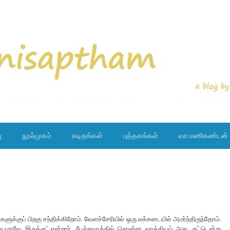
ு
நூல்முகம்
கடிதங்கள்
புத்தகங்கள்
வா.மணிகண்டன்
ளுக்குப் பிறகு சந்திக்கிறோம். வேளச்சேரியில் ஒரு டீக்கடையில் அமர்ந்திருந்தோம்.
ே இருக்கு’ என்றார். பேச்சுவாக்கில் சொன்ன வாக்கியம் அது. சட்டென்று