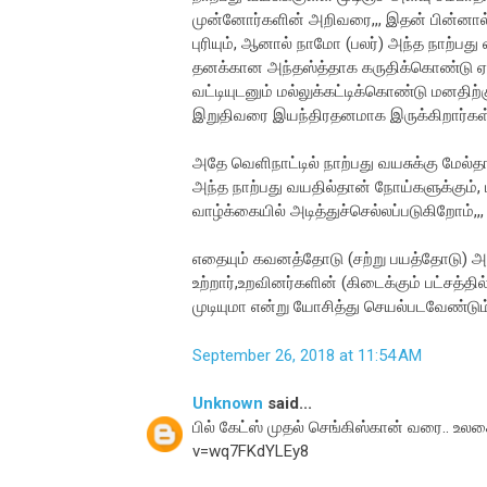
முன்னோர்களின் அறிவரை,,, இதன் பின்னால்
புரியும், ஆனால் நாமோ (பலர்) அந்த நாற்பது
தனக்கான அந்தஸ்த்தாக கருதிக்கொண்டு ஏதோ
வட்டியுடனும் மல்லுக்கட்டிக்கொண்டு மனதி
இறுதிவரை இயந்திரதனமாக இருக்கிறார்கள்
அதே வெளிநாட்டில் நாற்பது வயசுக்கு மேல
அந்த நாற்பது வயதில்தான் நோய்களுக்கும
வாழ்க்கையில் அடித்துச்செல்லப்படுகிறோம்,,,
எதையும் கவனத்தோடு (சற்று பயத்தோடு) அண
உற்றார்,உறவினர்களின் (கிடைக்கும் பட்சத்தில
முடியுமா என்று யோசித்து செயல்படவேண்டும் 
September 26, 2018 at 11:54 AM
Unknown
said...
பில் கேட்ஸ் முதல் செங்கிஸ்கான் வரை.. உ
v=wq7FKdYLEy8