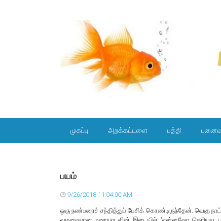
SKIP TO CONTENT
முகப்பு
அறக்கட்டளை
பத்தி
புனைவ
பயம்
9/26/2018 11:04:00 AM
ஒரு நண்பரைச் சந்தித்துப் பேசிக் கொண்டிருந்தேன். வெகு நாட்க
வழமையான உரையாடலின் இடையில் ‘என்னவோ தெரியல...பயமாவ