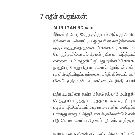
7 எதிர் சப்தங்கள்:
MURUGAN RD said...
இரண்டு வேறு வேறு தத்துவம் அல்லது அறிவு
நீங்கள் சுட்டிக்காட்டிய ஒருவரின வாழ்க்க
ஒரு கருத்துதை தன்னம்பிக்கை வரிகளாக உ
பொருத்தமில்லாமல் தோன்றுகிறது,, வீழ்ந்துவ
கதையையும் எழுதியிருப்பது தன்னம்பிக்கை த
நாலுபேர் வேறுவிதமாக சொல்கிறார்கள் என்பத
முன்னேறியிருப்பவர்களை பற்றி நிச்சயம் ஊ
மீண்டெழுந்ததன் காரணத்தை அறிந்திருப்பார்
மற்றபடி உயிரை தவிர மத்ததெல்லாம் மயிருக்
செத்துப்பிழைத்துப் பார்த்தவர்களுக்கு புரியு
பழமொழியெல்லாம் சாதாரண எளிய மனிதர்க
பார்த்து தானும் அதுபோல ஆகவேண்டும் என்று
மீறி செலவு செய்ய ஆசைப்படுபவர்களுக்கும
நாற்பது வயசுக்குள்ள முடிஞ்ச அளவு சம்பாதி