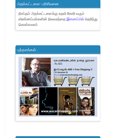
அறக்கட்டளை- பரிசீலனை
நிசப்தம் அறக்கட்டளைக்கு உதவி கோரி வரும்
விண்ணப்பங்களின் நிலவரத்தை
இணைப்பில்
தெரிந்து
கொள்ளலாம்.
புத்தகங்கள்..