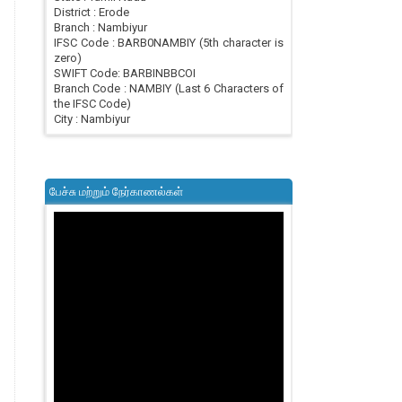
District : Erode
Branch : Nambiyur
IFSC Code : BARB0NAMBIY (5th character is
zero)
SWIFT Code: BARBINBBCOI
Branch Code : NAMBIY (Last 6 Characters of
the IFSC Code)
City : Nambiyur
பேச்சு மற்றும் நேர்காணல்கள்