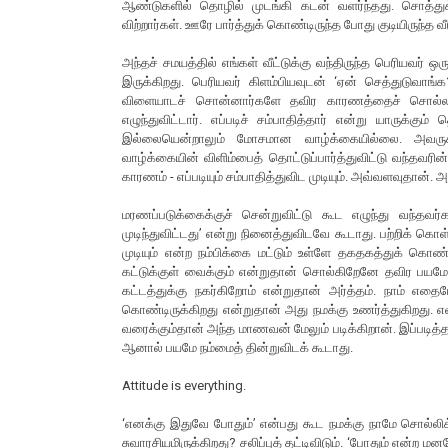
ஆண்டுகளில் தொழில் முடங்கி கடன் வளர்ந்தது. சொத்து
விற்றார்கள். ஊரே பார்த்துக் கொண்டிருந்த போது குடியிருந்த வ
அந்தச் சமயத்தில் எங்கள் வீட்டுக்கு வந்திருந்த பெரியவர
இருக்கிறது. பெரியவர் கிளம்பியவுடன் ‘ஏன் செத்துடுவாங்க
விளையாடச் சொன்னார்களே தவிர காரணத்தைச் சொல்லவி
எழுந்துவிட்டார். எப்படிச் சம்பாதித்தார் என்று யாருக்க
இல்லையென்றாலும் மோசமான வாழ்க்கையில்லை. அவருக்கு
வாழ்க்கையின் விளிம்பைத் தொட்டுப்பார்த்துவிட்டு வந்தவர
காரணம் - எப்படியும் சம்பாதித்துவிட முடியும். அவ்வளவுதான்
மரணப்படுக்கைக்குச் சென்றுவிட்டு கூட எழுந்து வந்தவர
முடிந்துவிட்டது’ என்று நினைத்துவிடவே கூடாது. பற்றிக் 
முடியும் என்ற நம்பிக்கை மட்டும் உள்ளே தகதகத்துக் கொண்
கட்டுக்குள் வைக்கும் என்றுதான் சொல்கிறேனே தவிர பயமேய
கட்டத்துக்கு நகர்கிறோம் என்றுதான் அர்த்தம். நாம் எதை
கொண்டிருக்கிறது என்றுதான் அது நமக்கு உணர்த்துகிறது. எவ்
வரைக்கும்தான் அந்த மாணவன் மேலும் படிக்கிறான். இப்படித
ஆனால் பயமே நம்மைத் தின்றுவிடக் கூடாது.
Attitude is everything.
‘எனக்கு இதுவே போதும்’ என்பது கூட நமக்கு நாமே சொல்ல
சுவாரசியமிருக்கிறது? சலிப்புத் தட்டிவிடும். ‘போதும் என்ற