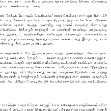
க்கள் கரைந்தன. கடைசியாக ஒன்றரை ஏக்கர் நிலத்தை இருபது லட்சத்துக்கு
ீடு கூட மிச்சமில்லை. ஓட்டாண்டி.
் ஒருவர் ‘செத்துப் போனாலும் போய்டுவாங்க’ என்று சொன்னது இன்னமும் நினைவில்
?’ என்று அம்மாவிடமும் அப்பாவிடமும் திரும்பத் திரும்பக் கேட்டேன். அவர்கள்
ல்லை. ஆனால் அடுத்த பதினைந்து வருடங்களில் கையூன்றி கர்ணமடித்து
ும் தெரியவில்லை. இன்னமும் ஊருக்குள் பல வதந்திகள் உலவுகிறது. பழையபடிக்கு
 இன்னமும் வயதிருக்கிறது. எப்பொழுது பார்த்தாலும் புன்னகைக்கிறார்.
ின் வறட்டுப் புன்னகை எனத் தோன்றும்படியான புன்னகை அது. இதைக் குறிப்பிடக்
. அதற்காக முடங்கிப் போக வேண்டியதில்லை.
்கள் எத்தனையோ பேர் இருக்கிறார்கள். எந்தத் தருணத்திலும் ‘அவ்வளவுதான்
கொள்ள சிறு கொடி கிடைத்தாலும் கூட பற்களை வெறுவிக் கொண்டு மேலேறி வந்துவிட
டிருந்தால் போதும். அது மட்டுமே எந்தவொரு பயத்தையும் கட்டுக்குள் வைக்கும்.
ில்லாமல் செய்யும் என்று சொல்லவில்லை. பயமிருக்கும் வரைக்கும் அடுத்தடுத்த
யோ துணிந்து பார்க்கிறோம் என்று பொருள். வாழ்க்கை தேங்கிவிடாமல் நகர்ந்து
வளவுதான் படித்திருந்தாலும் ‘மதிப்பெண் குறைந்துவிடுமோ’ என்கிற பயமிருக்கும்
்தான் எல்லாவற்றிலும்- வேலை, தொழில் தொடங்கி சகலத்திலும். பயம் தவறேயில்லை.
ிக் கொள்ளும் சமாதானம்தான். மரத்துப் போன ஒரேவிதமான வாழ்க்கையில் என்ன
 மனமே பொன் செய்யும் மருந்து’ ‘இருப்பது போதும்’ என்ற மனநிலை நல்லதுதான். ஆனால்