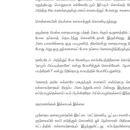
உறுத்தியது. பொதுவாக எல்லோரிடமும் இப்படிச் சொல்லத் 
அடுத்த சில கணங்களுக்கு மனம் சலனமற்றுப் போனது. சலனமற்ற
சென்னையின் வெக்கை கசகசத்துக் கொண்டிருந்தது.
குழந்தை மெல்ல எதையாவது பற்றத் தொடங்கும் தருணத்தில் ஆரம
போல நம்மைத் தொடர்ந்து கொண்டேதான் இருக்கிறது. இந்த
அடையாளமில்லாத ஒரு பயமுண்டு. திடீரென்று எதையாவது நினைத்
போது அது ஒரு துர்கனவைப் போல நம்மை அலைகழித்திருக்கும
நண்பரிடம் அடுத்துப் பேச வேண்டிய வாக்கியத்திற்கான சொற
‘நாமும் அப்படித்தானே’ என்று யோசித்துக் கொள்வேன். ஆமாம்
பயந்தேன்?’ என்று பிறிதொரு சமயத்தில் யோசிப்பதுண்டு.
‘உசுரைத் தவிர எல்லாமே மசுருக்குச் சமானம்’ என்றொரு 
எல்லாவற்றையும் திரும்ப அடைந்துவிடலாம் அல்லது இழ
எப்பொழுதெல்லாம் பயம் பீடிக்கிறதோ அப்பொழுதெல்லாம் இந
உதாரணங்கள் இல்லாமல் இல்லை.
முந்தைய தலைமுறையில் இரட்டை மாட்டுவண்டி பூட்டிய சவாரி வண
குடுவையில் காபி எடுத்துக் கொண்டு ஓர் ஆள்காரன் மிதிவண்ட
கட்டத்தில் எல்லாவற்றையும் இழந்துவிட்டது. சம்பந்தமில