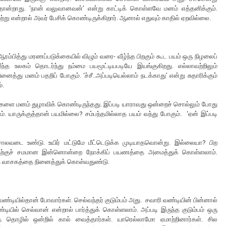
தோன்றாது. ‘நான் வலுவானவன்’ என்று காட்டிக் கொள்ளவே மனம் எத்தனிக்கும்.
ு என்றால் அவர் பேசிக் கொண்டிருக்கிறார். ஆனால் எதுவும் காதில் ஏறவில்லை.
்பித்து மரணப்படுக்கையில் விழும் வரை- வீழ்ந்த பிறகும் கூட பயம் ஒரு நிழலைப்
 உலகம் தொடர்ந்து நம்மை பயமூட்டியபடியே இயங்குகிறது. எல்லாவற்றிலும்
து மனம் பதறிப் போகும். ‘ச்சீ..அப்படியெல்லாம் நடக்காது’ என்று சுதாரிக்கும்
்.
்களை மனம் துழாவிக் கொண்டிருந்தது. இப்படி யாராவது ஒன்றைச் சொல்லும் போது
. யாருக்குத்தான் பயமில்லை? சம்பந்தமில்லாத பயம் வந்து போகும். ‘ஏன் இப்படி
சொலவடை உண்டு. உயிர் மட்டுமே மீட்டெடுக்க முடியாதவொன்று. இல்லையா? பிற
ந்ததற்குச் சமமான இன்னொன்றை நோக்கிப் பயணத்தை அமைத்துக் கொள்ளலாம்.
்த வாசகத்தை நினைத்துக் கொள்வதுண்டு.
்டியில்தான் போவார்கள். செல்வந்தர் குடும்பம் அது. சவாரி வண்டியின் பின்னால்
ியில் செல்வான் என்றால் பார்த்துக் கொள்ளலாம். அப்படி இருந்த குடும்பம் ஒரு
்லாத தொழில் ஒன்றில் கால் வைத்தார்கள். யாரெல்லாமோ ஏமாற்றினார்கள். சில