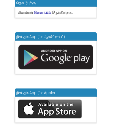
தொடர்புக்கு..
விவரங்கள்
இருக்கின்றன.
இணைப்பில்
நிசப்தம் App (for ஆண்ட்ராய்ட்)
நிசப்தம் App (for Apple)