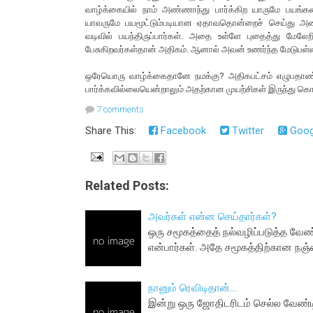
வாழ்க்கையில் நாம் அண்ணாந்து பார்க்கிற யாருமே பயங்க
யாவருமே பயமூட்டும்படியான ஏதாவதொன்றைச் செய்து அதை
வடிவில் பயந்திருப்பார்கள். அதை உள்ளே புதைத்து மேலேற
பேசுகிறவர்கள்தான் அதிகம். ஆனால் அவன் உணர்ந்த மேடுபள்ளா
ஒரேயொரு வாழ்க்கைதானே நமக்கு? அதிகபட்சம் எழுபதாண்டு க
பார்க்கவில்லையென்றாலும் அதற்கான முயற்சிகள் இருந்து கொ
7 comments
Share This:
Facebook
Twitter
Goog
Related Posts:
அவர்கள் என்ன செய்தார்கள்?
ஒரு சமூகத்தைத் நல்வழிப்படுத்த வேண
என்பார்கள். அதே சமூகத்திற்கான ந
நானும் ரெவிடிதான்....
இன்று ஒரு ஜோதிடரிடம் செல்ல வேண்டிய