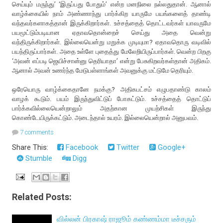
செய்யும் மருந்து’ ‘இருப்பது போதும்’ என்ற மனநிலை நல்லதுதான். ஆனால்
வாழ்க்கையில் நாம் அண்ணாந்து பார்க்கிற யாருமே பயங்களைத் தாண்டி
வந்தவர்களாகத்தான் இருக்கிறார்கள். உச்சத்தைத் தொட்டவர்கள் யாவருமே
பயமூட்டும்படியான ஏதாவதொன்றைச் செய்து அதை வென்று
வந்திருக்கிறார்கள். இல்லையென்று மறுக்க முடியுமா? ஏதாவதொரு வடிவில்
பயந்திருப்பார்கள். அதை உள்ளே புதைத்து மேலேறியிருப்பார்கள். வென்ற பிறகு
‘அவன் எப்படி ஜெயிச்சான்னு தெரியாதா’ என்று பேசுகிறவர்கள்தான் அதிகம்.
ஆனால் அவன் உணர்ந்த மேடுபள்ளாங்கள் அவனுக்கு மட்டுமே தெரியும்.
ஒரேயொரு வாழ்க்கைதானே நமக்கு? அதிகபட்சம் எழுபதாண்டு காலம்
வாழக் கூடும். பயம் இருந்துவிட்டுப் போகட்டும். உச்சத்தைத் தொட்டுப்
பார்க்கவில்லையென்றாலும் அதற்கான முயற்சிகள் இருந்து
கொண்டேயிருக்கட்டும். அடைந்தால் உயரம். இல்லையென்றால் அனுபவம்.
7 comments
Share This:
Facebook
Twitter
Google+
Stumble
Digg
Related Posts:
வில்லன் பிரகாஷ் ராஜூம் கண்ணம்மா டீச்சரும்