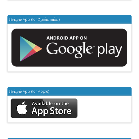
நிசப்தம் App (for ஆண்ட்ராய்ட்)
நிசப்தம் App (for Apple)