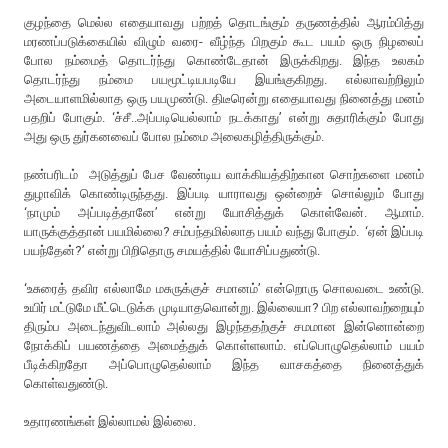
குழந்தை மெல்ல எதையாவது பற்றத் தொடங்கும் தருணத்தில் ஆரம்பித்து
மரணப்படுக்கையில் விழும் வரை- வீழ்ந்த பிறகும் கூட பயம் ஒரு நிழலைப்
போல நம்மைத் தொடர்ந்து கொண்டேதான் இருக்கிறது. இந்த உலகம்
தொடர்ந்து நம்மை பயமூட்டியபடியே இயங்குகிறது. எல்லாவற்றிலும்
அடையாளமில்லாத ஒரு பயமுண்டு. திடீரென்று எதையாவது நினைத்து மனம்
பதறிப் போகும். ‘ச்சீ..அப்படியெல்லாம் நடக்காது’ என்று சுதாரிக்கும் போது
அது ஒரு துர்கனவைப் போல நம்மை அலைகழித்திருக்கும்.
நண்பரிடம் அடுத்துப் பேச வேண்டிய வாக்கியத்திற்கான சொற்களை மனம்
துழாவிக் கொண்டிருந்தது. இப்படி யாராவது ஒன்றைச் சொல்லும் போது
‘நாமும் அப்படித்தானே’ என்று யோசித்துக் கொள்வேன். ஆமாம்.
யாருக்குத்தான் பயமில்லை? சம்பந்தமில்லாத பயம் வந்து போகும். ‘ஏன் இப்படி
பயந்தேன்?’ என்று பிறிதொரு சமயத்தில் யோசிப்பதுண்டு.
‘உசுரைத் தவிர எல்லாமே மசுருக்குச் சமானம்’ என்றொரு சொலவடை உண்டு.
உயிர் மட்டுமே மீட்டெடுக்க முடியாதவொன்று. இல்லையா? பிற எல்லாவற்றையும்
திரும்ப அடைந்துவிடலாம் அல்லது இழந்ததற்குச் சமமான இன்னொன்றை
நோக்கிப் பயணத்தை அமைத்துக் கொள்ளலாம். எப்பொழுதெல்லாம் பயம்
பீடிக்கிறதோ அப்பொழுதெல்லாம் இந்த வாசகத்தை நினைத்துக்
கொள்வதுண்டு.
உதாரணங்கள் இல்லாமல் இல்லை.