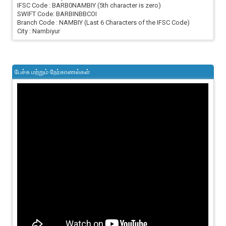
IFSC Code : BARB0NAMBIY (5th character is zero)
SWIFT Code: BARBINBBCOI
Branch Code : NAMBIY (Last 6 Characters of the IFSC Code)
City : Nambiyur
பேச்சு மற்றும் நேர்காணல்கள்