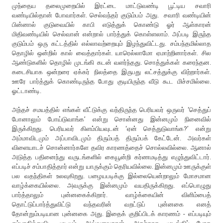
முந்தைய தலைமுறையில் இரட்டை மாட்டுவண்டி பூட்டிய சவாரி
வண்டியில்தான் போவார்கள். செல்வந்தர் குடும்பம் அது. சவாரி வண்டியின்
பின்னால் குடுவையில் காபி எடுத்துக் கொண்டு ஓர் ஆள்காரன்
மிதிவண்டியில் செல்வான் என்றால் பார்த்துக் கொள்ளலாம். அப்படி இருந்த
குடும்பம் ஒரு கட்டத்தில் எல்லாவற்றையும் இழந்துவிட்டது. சம்பந்தமில்லாத
தொழில் ஒன்றில் கால் வைத்தார்கள். யாரெல்லாமோ ஏமாற்றினார்கள். சில
ஆண்டுகளில் தொழில் முடங்கி கடன் வளர்ந்தது. சொத்துக்கள் கரைந்தன.
கடைசியாக ஒன்றரை ஏக்கர் நிலத்தை இருபது லட்சத்துக்கு விற்றார்கள்.
ஊரே பார்த்துக் கொண்டிருந்த போது குடியிருந்த வீடு கூட மிச்சமில்லை.
ஓட்டாண்டி.
அந்தச் சமயத்தில் எங்கள் வீட்டுக்கு வந்திருந்த பெரியவர் ஒருவர் ‘செத்துப்
போனாலும் போய்டுவாங்க’ என்று சொன்னது இன்னமும் நினைவில்
இருக்கிறது. பெரியவர் கிளம்பியவுடன் ‘ஏன் செத்துடுவாங்க?’ என்று
அம்மாவிடமும் அப்பாவிடமும் திரும்பத் திரும்பக் கேட்டேன். அவர்கள்
விளையாடச் சொன்னார்களே தவிர காரணத்தைச் சொல்லவில்லை. ஆனால்
அடுத்த பதினைந்து வருடங்களில் கையூன்றி கர்ணமடித்து எழுந்துவிட்டார்.
எப்படிச் சம்பாதித்தார் என்று யாருக்கும் தெரியவில்லை. இன்னமும் ஊருக்குள்
பல வதந்திகள் உலவுகிறது. பழையபடிக்கு இல்லையென்றாலும் மோசமான
வாழ்க்கையில்லை. அவருக்கு இன்னமும் வயதிருக்கிறது. எப்பொழுது
பார்த்தாலும் புன்னகைக்கிறார். வாழ்க்கையின் விளிம்பைத்
தொட்டுப்பார்த்துவிட்டு வந்தவரின் வறட்டுப் புன்னகை எனத்
தோன்றும்படியான புன்னகை அது. இதைக் குறிப்பிடக் காரணம் - எப்படியும்