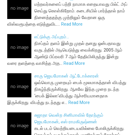
மற்றவர்களைப் பற்றி நாமாக எதையாவது பில்ட் அப்
செய்து கொள்கிறோம். கடைசியில் பார்த்தால் நாம்
நினைத்ததற்கு முற்றிலும் வேறான ஒரு
விஸ்வரூபத்தை எடுத்துவிட…
Read More
எட்டுக்கு அப்புறம்...
நிசப்தம் தளம் இன்று முதல் தனது ஒன்பதாவது
வருடத்தில் அடியெடுத்து வைக்கிறது. 2005 ஆம்
ஆண்டு பிப்ரவரி 7 ஆம் தேதியிலிருந்து இன்று
வரை தளத்தை வாசித்த அத…
Read More
சாரு ஜெயமோகன் ஆட்டோக்காரன்
ஒவ்வொரு முறையும் பைக் மூலமாகத்தான் விபத்து
நிகழ்ந்திருக்கிறது. ஆகவே இந்த முறை நடந்த
‘பைக் இல்லா’விபத்து ஆச்சரியமானதாக
இருக்கிறது. விபத்து நடந்தது எ…
Read More
சுஜாதா வென்ற சினிமாவில் தோற்கும்
ஜெயமோகன், எஸ் ராமகிருஷ்ணன்
கடல் படம் வெற்றியடையவில்லை போலிருக்கிறது.