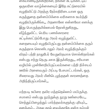
கையாண்டிருக்கிறீர்கள், நீங்கள் சுட்டிக்காட்டிய
ஒருவரின வாழ்க்கையைும் இதே கட்டுரையில்
எழுதிவிட்டு அதற்கு நேர்எதிரிடையான ஒரு
கருத்துதை தன்னம்பிக்கை வரிகளாக உயர்த்தி
எழுதியிருக்கீங்க,,, அதனாலோ என்னவோ எனக்கு
இது பொருத்தமில்லாமல் தோன்றுகிறது,,
வீழ்ந்துவிட்ட பெரிய பணக்காரரை
சுட்டிக்காட்டும்போது அவர் எழுந்துவிட்ட
கதையையும் எழுதியிருப்பது தன்னம்பிக்கை தரும்
கருத்தாக கொண்டாலும் அவர் எழுந்திருக்கும்
விதம் பற்றி நாலுபேர் வேறுவிதமாக சொல்கிறார்கள்
என்பது சற்று நெருடலாக இருக்கிறது,,, சரியான
வழியில் முன்னேறியிருப்பவர்களை பற்றி நிச்சயம்
ஊரில் அனைவரும் அப்படி பேசமாட்டார்கள், ஒரு
சிலராவது அவர் மீண்டெழுந்ததன் காரணத்தை
அறிந்திருப்பார்கள்,,,
மற்றபடி உயிரை தவிர மத்ததெல்லாம் மயிருக்கு
சமானம் என்பது நூற்றுக்கு நூறு உண்மையே,,,
செத்துப்பிழைத்துப் பார்த்தவர்களுக்கு புரியும்,,,
எனக்கும்,,, அகல கால் வைக்காதே என்ற நம்மூர்