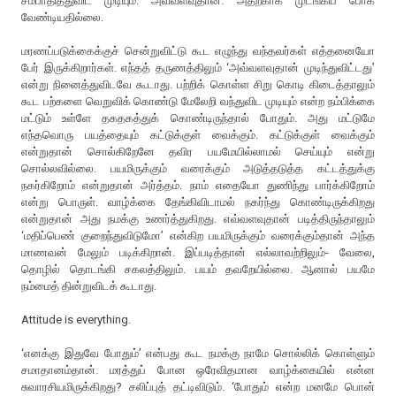
சம்பாதித்துவிட முடியும். அவ்வளவுதான். அதற்காக முடங்கிப் போக
வேண்டியதில்லை.
மரணப்படுக்கைக்குச் சென்றுவிட்டு கூட எழுந்து வந்தவர்கள் எத்தனையோ
பேர் இருக்கிறார்கள். எந்தத் தருணத்திலும் ‘அவ்வளவுதான் முடிந்துவிட்டது’
என்று நினைத்துவிடவே கூடாது. பற்றிக் கொள்ள சிறு கொடி கிடைத்தாலும்
கூட பற்களை வெறுவிக் கொண்டு மேலேறி வந்துவிட முடியும் என்ற நம்பிக்கை
மட்டும் உள்ளே தகதகத்துக் கொண்டிருந்தால் போதும். அது மட்டுமே
எந்தவொரு பயத்தையும் கட்டுக்குள் வைக்கும். கட்டுக்குள் வைக்கும்
என்றுதான் சொல்கிறேனே தவிர பயமேயில்லாமல் செய்யும் என்று
சொல்லவில்லை. பயமிருக்கும் வரைக்கும் அடுத்தடுத்த கட்டத்துக்கு
நகர்கிறோம் என்றுதான் அர்த்தம். நாம் எதையோ துணிந்து பார்க்கிறோம்
என்று பொருள். வாழ்க்கை தேங்கிவிடாமல் நகர்ந்து கொண்டிருக்கிறது
என்றுதான் அது நமக்கு உணர்த்துகிறது. எவ்வளவுதான் படித்திருந்தாலும்
‘மதிப்பெண் குறைந்துவிடுமோ’ என்கிற பயமிருக்கும் வரைக்கும்தான் அந்த
மாணவன் மேலும் படிக்கிறான். இப்படித்தான் எல்லாவற்றிலும்- வேலை,
தொழில் தொடங்கி சகலத்திலும். பயம் தவறேயில்லை. ஆனால் பயமே
நம்மைத் தின்றுவிடக் கூடாது.
Attitude is everything.
‘எனக்கு இதுவே போதும்’ என்பது கூட நமக்கு நாமே சொல்லிக் கொள்ளும்
சமாதானம்தான். மரத்துப் போன ஒரேவிதமான வாழ்க்கையில் என்ன
சுவாரசியமிருக்கிறது? சலிப்புத் தட்டிவிடும். ‘போதும் என்ற மனமே பொன்