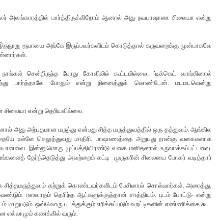
 மலர் அலங்காரத்தில் பார்த்திருக்கிறோம் ஆனால் அது நவபாஷாண சிலையா என்று
், இருநூறு ரூபாயை அங்கே இருப்பவர்களிடம் கொடுத்தால் கருவறைக்கு முன்பாகவே
ன்னார்கள்.
. நாங்கள் சென்றிருந்த போது கோவிலில் கூட்டமில்லை. 'டிக்கெட் வாங்கினால்
 இருந்து பார்த்தாலே போதும் என்று நினைத்துக் கொண்டேன். மடமடவென்று
ண சிலையா என்று தெரியவில்லை.
ல் அது அற்புதமான மருந்து என்பது சித்த மருத்துவத்தில் ஒரு தத்துவம். ஆங்கில
ஷத்தையே உள்ளே செலுத்துவது மாதிரி. பாஷாணத்தை அறுபது நான்கு வகைகளாக
ற்கையானவை. இன்னுமொரு முப்பத்தியிரண்டு வகை மனிதனால் உருவாக்கப்பட்டவை.
களைத் தேர்ந்தெடுத்து அவற்றைக் கட்டி முருகரின் சிலையை போகர் வடித்தார்
ித்தமருத்துவம் கற்றுக் கொண்டவர்களிடம் பேசினால் சொல்வார்கள். அரைத்து,
டும். ரஸவாதம் தெரிந்த ஆட்களுக்குத்தான் சாத்தியம். புடம் போட்டு- என்று
டம் மாறுபடும். ஒவ்வொரு புடத்துக்கும் எரிக்கப்படும் வறட்டிகளின் எண்ணிக்கை கூட
் என எல்லாமும் கணக்கில் வரும்.