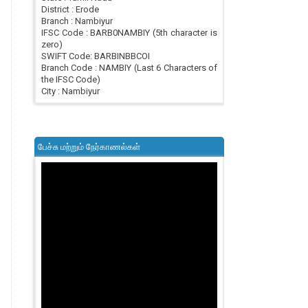
District : Erode
Branch : Nambiyur
IFSC Code : BARB0NAMBIY (5th character is
zero)
SWIFT Code: BARBINBBCOI
Branch Code : NAMBIY (Last 6 Characters of
the IFSC Code)
City : Nambiyur
பேச்சு மற்றும் நேர்காணல்கள்