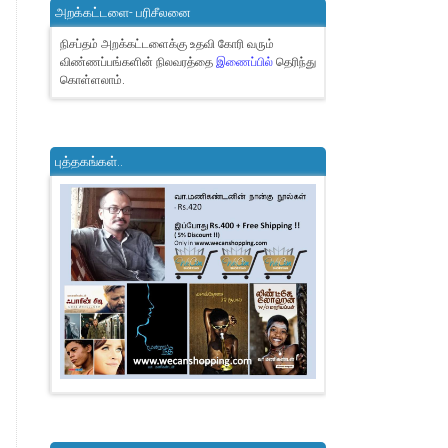
அறக்கட்டளை- பரிசீலனை
நிசப்தம் அறக்கட்டளைக்கு உதவி கோரி வரும்
விண்ணப்பங்களின் நிலவரத்தை
இணைப்பில்
தெரிந்து
கொள்ளலாம்.
புத்தகங்கள்..