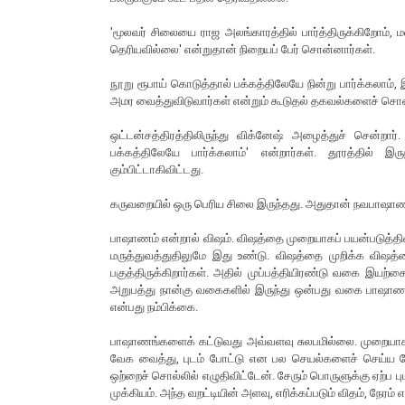
'மூலவர் சிலையை ராஜ அலங்காரத்தில் பார்த்திருக்கிறோம்,
தெரியவில்லை' என்றுதான் நிறையப் பேர் சொன்னார்கள்.
நூறு ரூபாய் கொடுத்தால் பக்கத்திலேயே நின்று பார்க்கலாம
அமர வைத்துவிடுவார்கள் என்றும் கூடுதல் தகவல்களைச் சொ
ஒட்டன்சத்திரத்திலிருந்து விக்னேஷ் அழைத்துச் சென்றார்
பக்கத்திலேயே பார்க்கலாம்' என்றார்கள். தூரத்தில்
கும்பிட்டாகிவிட்டது.
கருவறையில் ஒரு பெரிய சிலை இருந்தது. அதுதான் நவபாஷா
பாஷாணம் என்றால் விஷம். விஷத்தை முறையாகப் பயன்படுத்தினா
மருத்துவத்துதிலுமே இது உண்டு. விஷத்தை முறிக்க வி
பகுத்திருக்கிறார்கள். அதில் முப்பத்தியிரண்டு வகை இய
அறுபத்து நான்கு வகைகளில் இருந்து ஒன்பது வகை பாஷாணங்
என்பது நம்பிக்கை.
பாஷாணங்களைக் கட்டுவது அவ்வளவு சுலபமில்லை. முறையாக ச
வேக வைத்து, புடம் போட்டு என பல செயல்களைச் செய்ய வேண்
ஒற்றைச் சொல்லில் எழுதிவிட்டேன். சேரும் பொருளுக்கு ஏற்ப பு
முக்கியம். அந்த வறட்டியின் அளவு, எரிக்கப்படும் விதம், நேரம