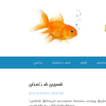
SKIP TO CONTENT
முகப்பு
அறக்கட்டளை
பத்தி
புனைவ
முப்பாட்டன் முருகன்
5/10/2018 01:29:00 PM
'பழனியில் இன்னமும் நவபாஷாண சிலையை வைத்து இருக்கிற
பலருக்குமே கூட பதில் தெரிவதில்லை.