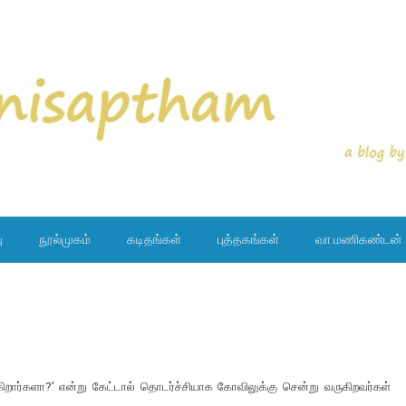
ு
நூல்முகம்
கடிதங்கள்
புத்தகங்கள்
வா.மணிகண்டன்
ார்களா?' என்று கேட்டால் தொடர்ச்சியாக கோவிலுக்கு சென்று வருகிறவர்கள்