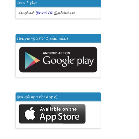
தொடர்புக்கு..
விவரங்கள்
இருக்கின்றன.
இணைப்பில்
நிசப்தம் App (for ஆண்ட்ராய்ட்)
நிசப்தம் App (for Apple)