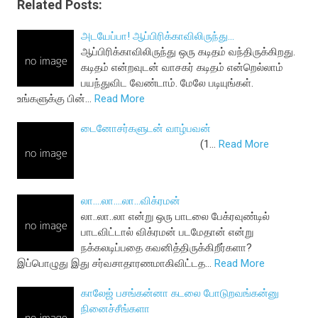
Related Posts:
அடயேப்பா! ஆப்பிரிக்காவிலிருந்து...
ஆப்பிரிக்காவிலிருந்து ஒரு கடிதம் வந்திருக்கிறது.
கடிதம் என்றவுடன் வாசகர் கடிதம் என்றெல்லாம்
பயந்துவிட வேண்டாம். மேலே படியுங்கள்.
உங்களுக்கு பின்…
Read More
டைனோசர்களுடன் வாழ்பவன்
(1…
Read More
லா....லா....லா...விக்ரமன்
லா..லா..லா என்று ஒரு பாடலை பேக்ரவுண்டில்
பாடவிட்டால் விக்ரமன் படமேதான் என்று
நக்கலடிப்பதை கவனித்திருக்கிறீர்களா?
இப்பொழுது இது சர்வசாதாரணமாகிவிட்டத…
Read More
காலேஜ் பசங்கன்னா கடலை போடுறவங்கன்னு
நினைச்சீங்களா