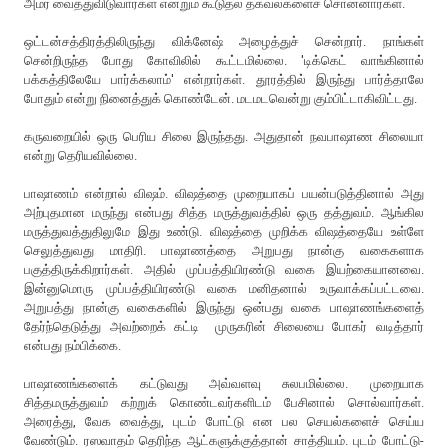
அமர வைத்துவிடுவார்கள் என்றும் கூடுதல் தகவல்களைச் சொன்னார்கள்.
ஒட்டன்சத்திரத்திலிருந்து விக்னேஷ் அழைத்துச் சென்றார். நாங்கள்
சென்றிருந்த போது கோவிலில் கூட்டமில்லை. 'டிக்கெட் வாங்கினால்
பக்கத்திலேயே பார்க்கலாம்' என்றார்கள். தூரத்தில் இருந்து பார்த்தாலே
போதும் என்று நினைத்துக் கொண்டேன். மடமடவென்று கும்பிட்டாகிவிட்டது.
கருவறையில் ஒரு பெரிய சிலை இருந்தது. அதுதான் நவபாஷாண சிலையா
என்று தெரியவில்லை.
பாஷாணம் என்றால் விஷம். விஷத்தை முறையாகப் பயன்படுத்தினால் அது
அற்புதமான மருந்து என்பது சித்த மருத்துவத்தில் ஒரு தத்துவம். ஆங்கில
மருத்துவத்துதிலுமே இது உண்டு. விஷத்தை முறிக்க விஷத்தையே உள்ளே
செலுத்துவது மாதிரி. பாஷாணத்தை அறுபது நான்கு வகைகளாக
பகுத்திருக்கிறார்கள். அதில் முப்பத்தியிரண்டு வகை இயற்கையானவை.
இன்னுமொரு முப்பத்தியிரண்டு வகை மனிதனால் உருவாக்கப்பட்டவை.
அறுபத்து நான்கு வகைகளில் இருந்து ஒன்பது வகை பாஷாணங்களைத்
தேர்ந்தெடுத்து அவற்றைக் கட்டி முருகரின் சிலையை போகர் வடித்தார்
என்பது நம்பிக்கை.
பாஷாணங்களைக் கட்டுவது அவ்வளவு சுலபமில்லை. முறையாக
சித்தமருத்துவம் கற்றுக் கொண்டவர்களிடம் பேசினால் சொல்வார்கள்.
அரைத்து, வேக வைத்து, புடம் போட்டு என பல செயல்களைச் செய்ய
வேண்டும். ரஸவாதம் தெரிந்த ஆட்களுக்குத்தான் சாத்தியம். புடம் போட்டு-