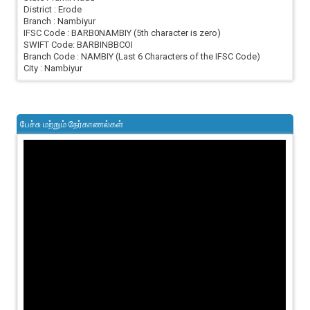
District : Erode
Branch : Nambiyur
IFSC Code : BARB0NAMBIY (5th character is zero)
SWIFT Code: BARBINBBCOI
Branch Code : NAMBIY (Last 6 Characters of the IFSC Code)
City : Nambiyur
பேச்சு மற்றும் நேர்காணல்கள்