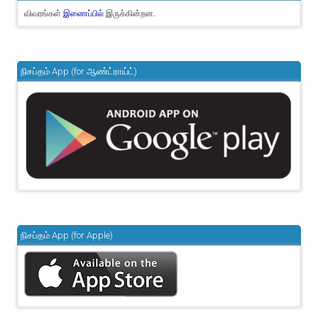
விவரங்கள்
இருக்கின்றன.
இணைப்பில்
நிசப்தம் App (for ஆண்ட்ராய்ட்)
நிசப்தம் App (for Apple)