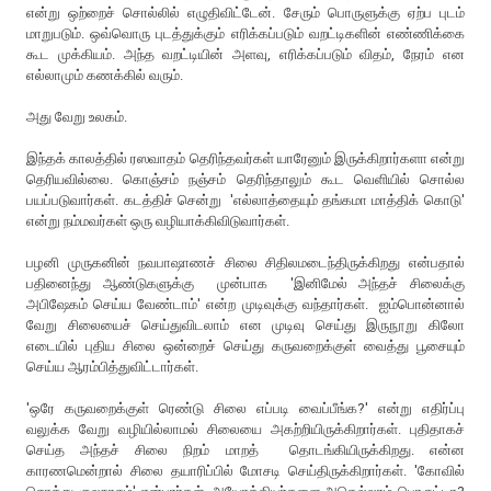
என்று ஒற்றைச் சொல்லில் எழுதிவிட்டேன். சேரும் பொருளுக்கு ஏற்ப புடம்
மாறுபடும். ஒவ்வொரு புடத்துக்கும் எரிக்கப்படும் வறட்டிகளின் எண்ணிக்கை
கூட முக்கியம். அந்த வறட்டியின் அளவு, எரிக்கப்படும் விதம், நேரம் என
எல்லாமும் கணக்கில் வரும்.
அது வேறு உலகம்.
இந்தக் காலத்தில் ரஸவாதம் தெரிந்தவர்கள் யாரேனும் இருக்கிறார்களா என்று
தெரியவில்லை. கொஞ்சம் நஞ்சம் தெரிந்தாலும் கூட வெளியில் சொல்ல
பயப்படுவார்கள். கடத்திச் சென்று 'எல்லாத்தையும் தங்கமா மாத்திக் கொடு'
என்று நம்மவர்கள் ஒரு வழியாக்கிவிடுவார்கள்.
பழனி முருகனின் நவபாஷாணச் சிலை சிதிலமடைந்திருக்கிறது என்பதால்
பதினைந்து ஆண்டுகளுக்கு முன்பாக 'இனிமேல் அந்தச் சிலைக்கு
அபிஷேகம் செய்ய வேண்டாம்' என்ற முடிவுக்கு வந்தார்கள். ஐம்பொன்னால்
வேறு சிலையைச் செய்துவிடலாம் என முடிவு செய்து இருநூறு கிலோ
எடையில் புதிய சிலை ஒன்றைச் செய்து கருவறைக்குள் வைத்து பூசையும்
செய்ய ஆரம்பித்துவிட்டார்கள்.
'ஒரே கருவறைக்குள் ரெண்டு சிலை எப்படி வைப்பீங்க?' என்று எதிர்ப்பு
வலுக்க வேறு வழியில்லாமல் சிலையை அகற்றியிருக்கிறார்கள். புதிதாகச்
செய்த அந்தச் சிலை நிறம் மாறத் தொடங்கியிருக்கிறது. என்ன
காரணமென்றால் சிலை தயாரிப்பில் மோசடி செய்திருக்கிறார்கள். 'கோவில்