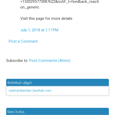
=1530295773087622&notif_t=feedback_reacti
on_generic
Visit this page for more details
July 1, 2018 at 1:17 PM
Post a Comment
Subscribe to:
Post Comments (Atom)
கேள்வியும் பதிலும்
vaamanikandan.Sarahah.com
தொடர்புக்கு..