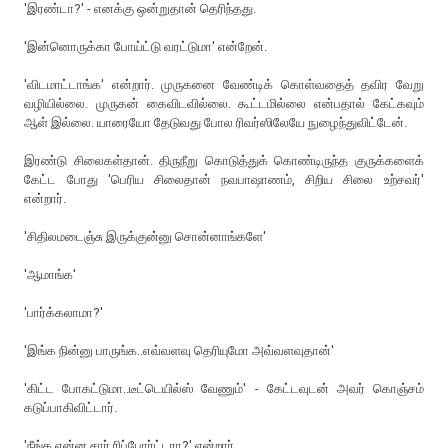
'இரண்டா?' - எனக்கு ஒன்றுதான் தெரிந்தது.
'இன்னொருக்கா போய்ட்டு வரட்டுமா' என்றேன்.
'விடமாட்டாங்க' என்றார். முருகனை வேண்டிக் கொள்வதைத் தவிர வேறு
வழியில்லை. முருகன் கைவிடவில்லை. கூட்டமில்லை என்பதால் கேட்கவும்
ஆள் இல்லை. யாரையோ தேடுவது போல ரிவர்ஸிலேயே நுழைந்துவிட்டேன்.
இரண்டு சிலைகள்தான். திருநீறு கொடுத்துக் கொண்டிருந்த குருக்களைக்
கேட்ட போது 'பெரிய சிலைதான் நவபாஷாணம், சிறிய சிலை உற்சவர்'
என்றார்.
'சிதிலமடைஞ்சு இருக்குன்னு சொன்னாங்களே'
'ஆமாங்க'
'பார்க்கலாமா?'
'இங்க நின்னு பாருங்க..எவ்வளவு தெரியுமோ அவ்வளவுதான்'
'கிட்ட போகட்டுமா..டீட்டெயில்ஸ் வேணும்' - கேட்டவுடன் அவர் கொஞ்சம்
கடுப்பாகிவிட்டார்.
'நீங்க என்ன சார் ரிப்போர்ட்டரா?' என்றார்.