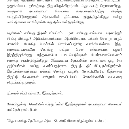
சொத்து குலநாசம்' என்பார்கள். அயோக்கியர்களை அதெல்லாம் பொருட்டா?
ஒதுக்கப்பட்ட தங்கத்தை திருடியிருக்கிறார்கள். அது கூடத் தொலைகிறது.
மெதுவாக நவபாஷாண சிலையை கருவறையிலிருந்து எடுத்து
கடத்திவிடுவதுதான் அவர்களின் திட்டமாக இருந்திருக்கிறது என்று
செய்திகளை வாசிக்கும் போது திக்கென்றிருக்கிறது.
ஆன்மிகம் என்பது இரண்டாம்பட்சம்- பழனி என்பது எவ்வளவு வரலாற்றுச்
சிறப்பு மிக்கது? ஆயிரக்கணக்கான ஆண்டுகளாக மக்கள் சென்று வரும்
கோவில். போகிற போக்கில் சொல்லப்படுகிற வாக்கியமில்லை இது.
காலங்காலமாகவே கொங்கு நாட்டின் தென் எல்லையாக பழனி
இருந்திருக்கிறது. எத்தனையோ படையெடுப்புகள், போர்களையெல்லாம்
தாண்டி தப்பித்திருக்கிறது. அப்படியான சிறப்புமிக்க வரலாற்றை ஒரு சில
குடும்பங்கள் வயிறு வளர்ப்பதற்காக திருடத் திட்டமிட்டிருக்கிறார்கள்.
இலட்சக்கணக்கான மக்கள் சென்று வருகிற கோவிலிலேயே இத்தனை
திருட்டு வேலைகள் என்றால் கைவிடப்பட்ட கோவில்களில் எவ்வளவு
திருடப்பட்டிருக்கும்.
நம்மைச் சுற்றி எல்லாமே இப்படித்தான்.
கோவிலுக்கு வெளியில் வந்து 'உள்ள இருந்ததுதான் நவபாஷாண சிலையா'
என்றேன் நண்பரிடம்.
'அது எனக்கு தெரியாது..ஆனா ரெண்டு சிலை இருக்குல்ல' என்றார்.