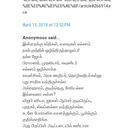
%BE%E0%AE%B3%E0%AE%BF/article8266914.e
ce
April 13, 2018 at 12:52 PM
Anonymous said...
இன்றைக்கு வீதிகள், வளவுகள் எல்லாம்
நகர்புறத்தில் ஒழிந்திருந்தாலும்.//
நல்ல ஜோக்
பிராமணர், முதலியார், கவுண்டர்
எல்லாம் ஒழிச்சாச்சு.
கவுன்சிலர், அரசு ஊழியர், தொழிலதிபர்கள்னு
புது சாதிக வந்திருச்சல்ல.
அக்ரஹாரம், குடித்தெரு, சேரியல்லா
இல்லைனா என்ன?
விஐபி ஏரியா, ஐஏஎஸ் ஆபிசர் குடியிருப்பு,
புறநகர், ஸ்லம்னல்லா வந்திருச்சல்ல.
உடனே போராளிக வானத்துக்கும், பூமிக்கும்
குதிக்காதிங்க.
அது பிறப்பின் அடிப்படையில் உண்டான