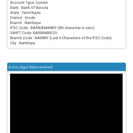
Account Type: Current
Bank : Bank Of Baroda
State : Tamil Nadu
District : Erode
Branch : Nambiyur
IFSC Code : BARB0NAMBIY (5th character is zero)
SWIFT Code: BARBINBBCOI
Branch Code : NAMBIY (Last 6 Characters of the IFSC Code)
City : Nambiyur
பேச்சு மற்றும் நேர்காணல்கள்