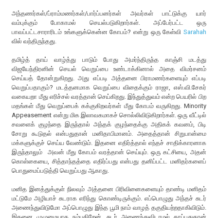
அந்தணர்கள்/ப்ராம்மணர்கள்/பார்ப்பனர்கள் அவர்கள் பாட்டுக்கு யார்
வம்புக்கும் போகாமல் செயல்படுகிறார்கள். அப்பேர்பட்ட ஒரு
பாவப்பட்டசாராரிடம் உங்களுக்கென்ன கோபம்? என்று ஒரு கேள்வி
Sarahah
வில் வந்திருந்தது.
தமிழ்த் தாய் வாழ்த்து பாடும் போது அமர்ந்திருந்த காஞ்சி மடத்து
விஜயேந்திரனின் செயல் வெறுப்பை உண்டாக்கினால் அதை விமர்சனம்
செய்யத் தோன்றுகிறது. அது எப்படி அத்தனை பிராமணர்களையும் எப்படி
வெறுப்பதாகும்? மடத்தனமாக வெறுப்பை விதைக்கும் ராஜா, எஸ்.வி.சேகர்
வகையறா மீது எரிச்சல் வரத்தான் செய்கிறது. இந்துத்துவம் என்ற பெயரில் பிற
மதங்கள் மீது வெறுப்பைக் கக்குகிறவர்கள் மீது கோபம் வருகிறது. Minority
Appeasement என்று மிக இலாவகமாகச் சொல்லிவிடுகிறார்கள். ஒரு வீட்டில்
சவளைக் குழந்தை இருந்தால் அந்தக் குழந்தைக்கு அதிகக் கவனம், பிடி
சோறு கூடுதல் என்பதுதான் மனிதாபிமானம். அதைத்தான் சிறுபான்மை
மக்களுக்குச் செய்ய வேண்டும். இதனை எதிர்த்தால் எந்தச் சாதிக்காரனாக
இருந்தாலும் அவன் மீது கோபம் வரத்தான் செய்யும். ஒரு கட்சியை, அதன்
கொள்கையை, சித்தாந்தத்தை எதிர்ப்பது என்பது தனிப்பட்ட மனிதர்களைப்
பொதுமைப்படுத்தி வெறுப்பது ஆகாது.
மனித இனத்துக்குள் நிலவும் அத்தனை பிரிவினைகளையும் தாண்டி மனிதம்
மட்டுமே அழியாச் சுடராக எரிந்து கொண்டிருக்கும். எப்பொழுது அந்தச் சுடர்
அணைந்துவிடுமோ அப்பொழுது இந்த பூமி நாம் வாழத் தகுதியற்றதாகிவிடும்.
இதனை முழுமையாக நம்புகிறேன். சுடர் அணைந்துவிடாமல் காப்பதுதான்