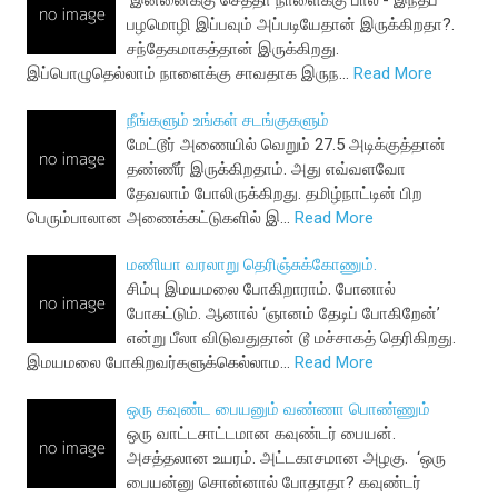
‘இன்னைக்கு செத்தா நாளைக்கு பால்’- இந்தப்
பழமொழி இப்பவும் அப்படியேதான் இருக்கிறதா?.
சந்தேகமாகத்தான் இருக்கிறது.
இப்பொழுதெல்லாம் நாளைக்கு சாவதாக இருந…
Read More
நீங்களும் உங்கள் சடங்குகளும்
மேட்டூர் அணையில் வெறும் 27.5 அடிக்குத்தான்
தண்ணீர் இருக்கிறதாம். அது எவ்வளவோ
தேவலாம் போலிருக்கிறது. தமிழ்நாட்டின் பிற
பெரும்பாலான அணைக்கட்டுகளில் இ…
Read More
மணியா வரலாறு தெரிஞ்சுக்கோணும்.
சிம்பு இமயமலை போகிறாராம். போனால்
போகட்டும். ஆனால் ‘ஞானம் தேடிப் போகிறேன்’
என்று பீலா விடுவதுதான் டூ மச்சாகத் தெரிகிறது.
இமயமலை போகிறவர்களுக்கெல்லாம…
Read More
ஒரு கவுண்ட பையனும் வண்ணா பொண்ணும்
ஒரு வாட்டசாட்டமான கவுண்டர் பையன்.
அசத்தலான உயரம். அட்டகாசமான அழகு. ‘ஒரு
பையன்னு சொன்னால் போதாதா? கவுண்டர்