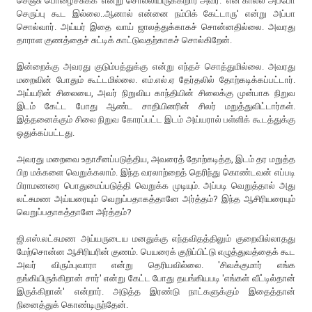
செஞ்சு பொழைச்சுக்க' என்று சொல்லியிருக்கிறார் அவர். 'என் கால்ல அப்போ
செருப்பு கூட இல்லை..ஆனால் என்னை நம்பிக் கேட்டாரு' என்று அப்பா
சொல்வார். அய்யர் இதை வாய் ஜாலத்துக்காகச் சொன்னதில்லை. அவரது
தாராள குணத்தைச் சுட்டிக் காட்டுவதற்காகச் சொல்கிறேன்.
இன்றைக்கு அவரது குடும்பத்துக்கு என்று எந்தச் சொத்துமில்லை. அவரது
மறைவின் போதும் கூட்டமில்லை. எம்.எல்.ஏ தேர்தலில் தோற்கடிக்கப்பட்டார்.
அய்யரின் சிலையை, அவர் நிறுவிய காந்தியின் சிலைக்கு முன்பாக நிறுவ
இடம் கேட்ட போது ஆண்ட சாதியினரின் சிலர் மறுத்துவிட்டார்கள்.
இத்தனைக்கும் சிலை நிறுவ கோரப்பட்ட இடம் அய்யரால் பள்ளிக் கூடத்துக்கு
ஒதுக்கப்பட்டது.
அவரது மறைவை உதாசீனப்படுத்திய, அவரைத் தோற்கடித்த, இடம் தர மறுத்த
பிற மக்களை வெறுக்கலாம். இந்த வரலாற்றைத் தெரிந்து கொண்டவன் எப்படி
பிராமணரை பொதுமைப்படுத்தி வெறுக்க முடியும். அப்படி வெறுத்தால் அது
லட்சுமண அய்யரையும் வெறுப்பதாகத்தானே அர்த்தம்? இந்த ஆசிரியரையும்
வெறுப்பதாகத்தானே அர்த்தம்?
ஜி.எஸ்.லட்சுமண அய்யருடைய மனதுக்கு எந்தவிதத்திலும் குறைவில்லாதது
மேற்சொன்ன ஆசிரியரின் குணம். பெயரைக் குறிப்பிட்டு எழுத்துவத்தைக் கூட
அவர் விரும்புவாரா என்று தெரியவில்லை. 'சிவக்குமார் எங்க
தங்கியிருக்கிறான் சார்' என்று கேட்ட போது தயங்கியபடி 'எங்கள் வீட்டில்தான்
இருக்கிறான்' என்றார். அடுத்த இரண்டு நாட்களுக்கும் இதைத்தான்
நினைத்துக் கொண்டிருந்தேன்.