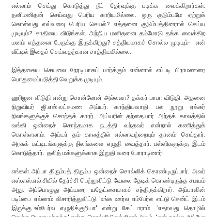
எல்லாம் செய்து கொடுத்து நீட் தேர்வுக்கு படிக்க வைக்கிறார்கள்.
தனிமனிதன் செய்வது பெரிய காரியமில்லை. ஒரு குடும்பமே ஏற்றுக்
கொள்வது எவ்வளவு பெரிய செயல்? எத்தனை குடும்பத்தினரால் செய்ய
முடியும்? சாதியை விடுங்கள். அந்நிய மனிதனை தம்மோடு தங்க வைக்கிற
மனம் எத்தனை பேருக்கு இருக்கிறது? சத்தியமாகச் சொல்ல முடியும்- என்
வீட்டில் இதைச் செய்வதற்கான சாத்தியமில்லை.
இத்தகைய செயலை நேரடியாகப் பார்க்கும் என்னால் எப்படி பிராமணரை
பொதுமைப்படுத்தி வெறுக்க முடியும்.
ஹரிஜன விடுதி என்று சொன்னேன் அல்லவா? தக்கர் பாபா விடுதி. அதனை
நிறுவியர் ஜி.எஸ்.லட்சுமண அய்யர். காந்தியவாதி. பல நூறு ஏக்கர்
நிலங்களுக்குச் சொந்தக் காரர். அய்யரின் தந்தையார் அந்தக் காலத்தில்
வங்கி ஒன்றைச் சொந்தமாக நடத்தி வந்தவர் என்றால் கணித்துக்
கொள்ளலாம். அய்யர் தம் காலத்தில் எல்லாவற்றையும் தானம் செய்தார்.
அரசுக் கட்டிடங்களுக்கு நிலங்களை எழுதி வைத்தார். பள்ளிகளுக்கு இடம்
கொடுத்தார். தலித் மக்களுக்காக இறுதி வரை போராடினார்.
எங்கள் அப்பா திரும்பத் திரும்ப ஒன்றைச் சொல்லிக் கொண்டிருப்பார். அவர்
எஸ்.எஸ்.எல்.சியில் தேர்ச்சி பெற்றுவிட்டு வேலை தேடிக் கொண்டிருந்த சமயம்
அது. அப்பொழுது அய்யரை யதேட்சையாகச் சந்திருக்கிறார். அப்பாவின்
படிப்பை எல்லாம் விசாரித்துவிட்டு 'உங்க ஊர்ல எம்பேர்ல எட்டு சென்ட் இடம்
இருக்கு..உம்பேர்ல எழுதிக்குறியா' என்று கேட்டாராம். 'எதாவது தொழில்