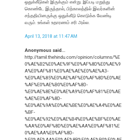
ஒதுக்கீடுகள் இருக்கும் என்று. இப்படி மறுத்து
கொண்டே இருந்தால், பிற்காலத்தில் இவர்களின்
சந்ததியினருக்கு ஒதுக்கீடு கொடுக்க வேண்டி
வரும். உங்கள் உதாரணம் சரி அல்ல.
April 13, 2018 at 11:47 AM
Anonymous said...
http://tamil.thehindu.com/opinion/columns/%E
0%AE%B2%E0%AE%9F%E0%AF%8D%E0%AE%9
A%E0%AF%81%E0%AE%AE%E0%AE%A3-
%E0%AE%85%E0%AE%AF%E0%AF%8D%E0%AE
%AF%E0%AE%B0%E0%AF%8D-
%E0%AE%8E%E0%AE%A9%E0%AF%81%E0%AE
%AE%E0%AF%8D-
%E0%AE%9A%E0%AE%BE%E0%AE%A4%E0%AE
%BF-
%E0%AE%92%E0%AE%B4%E0%AE%BF%E0%AE
%AA%E0%AF%8D%E0%AE%AA%E0%AF%81%E
0%AE%AA%E0%AF%8D-
%E0%AE%AA%E0%AF%8B%E0%AE%B0%E0%AE