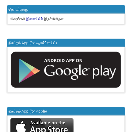
தொடர்புக்கு..
விவரங்கள்
இருக்கின்றன.
இணைப்பில்
நிசப்தம் App (for ஆண்ட்ராய்ட்)
நிசப்தம் App (for Apple)