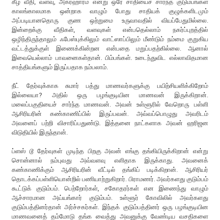
கீழ் வீதி, வளவு, அக்ரஹாரம் என்று ஒரே சாதியைச் சார்ந்த குடும்பங்கள்
காலங்காலமாக ஒன்றாக வாழும் போது சாதியக் குழுக்களிடமும்
அப்படியானதொரு குண ஒற்றுமை உருவாவதில் வியப்பேதுமில்லை.
இன்றைக்கு வீதிகள், வளவுகள் என்பதெல்லாம் நகர்ப்புறத்தில்
ஒழிந்திருந்தாலும் ஃபேஸ்புக்கிலும் வாட்ஸாப்பிலும் மீண்டும் நம்மை குறுகிய
வட்டத்துக்குள் இணைக்கின்றன என்பதை மறுப்பதற்கில்லை. ஆனால்
இவையெல்லாம் பாவனைகள்தான். பிம்பங்கள். உடைந்துவிட எல்லாவிதமான
சாத்தியங்களும் இருப்பதாக நம்பலாம்.
நீட் தேர்வுக்காக சுமார் பத்து மாணவர்களுக்கு பயிற்சியளிக்கிறோம்
இல்லையா? அதில் ஒரு பழங்குடியின மாணவன் இருக்கிறான்.
மலைப்பகுதியைச் சார்ந்த மாணவன். அவன் உள்ளூரில் வேறொரு பள்ளி
ஆசிரியரின் கண்காணிப்பில் இருப்பவன். அவ்வப்பொழுது அவரிடம்
அவனைப் பற்றி விசாரிப்பதுண்டு. இத்தனை நாட்களாக அவன் ஹரிஜன
விடுதியில் இருந்தான்.
ப்ளஸ் டூ தேர்வுகள் முடிந்த பிறகு அவன் எங்கு தங்கியிருக்கிறான் என்று
சொன்னால் நம்புவது அவ்வளவு எளிதாக இருக்காது. அவனைக்
கண்காணிக்கும் ஆசிரியரின் வீட்டில் தங்கிப் படிக்கிறான். ஆசிரியர்
தொடக்கப்பள்ளியொன்றில் பணியாற்றுகிறார். பிராமணர். அவர்களது குடும்பம்
கூட்டுக் குடும்பம். பெற்றோர்கள், சகோதரர்கள் என இணைந்து வாழும்
ஆச்சாரமான அய்யங்கார் குடும்பம். உள்ளூர் கோவிலில் அவர்களது
குடும்பத்தினர்தான் அர்ச்சகர்கள். இந்தக் குடும்பத்தினர் ஒரு பழங்குடியின
மாணவனைத் தம்மோடு தங்க வைத்து அவனுக்கு வேண்டிய வசதிகளை