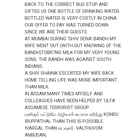
BACK TO THE CORRECT BUS STOP AND
GIFTED US ONE BOTTLE OF DRINKING WATER.
BOTTLED WATER IS VERY COSTLY IN CHINA.
OUR OFFER TO PAY WAS TURNED DOWN
SINCE WE ARE THEIR GUESTS.
AT MUMBAI DURING 'SHIV SENA' BANDH MY
WIFE WENT OUT (WITH OUT KNOWING OF THE
BANDH)TOBR7NG MILK FOR MY VERY YOUNG
SONS. THE BANDH WAS AGAINST SOUTH
INDIANS.
A SHIV SHAINIK ESCORTED MY WIFE BACK
HOME TELLING LIFE WAS MORE IMPORTANT
THAN MILK.
IN ASSAM MANY TIMES MYSELF AND
COLLEAGUES HAVE BEEN HELPED BY 'ULFA'
ASSAMESE TERRORIST GROUP.
மனிதம் மட்டுமே அழியாச் சுடராக எரிந்து KONDU
IRUPPATHAL THAN THIS IS POSSIBLE.
IVARGAL THAN கடவுளர். VALTHUVOM.
ANBUDAN,