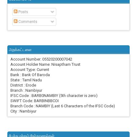
Posts
Comments
அறக்கட்டளை
Account Number: 05520200007042
Account Holder Name: Nisaptham Trust
Account Type: Current
Bank : Bank Of Baroda
State : Tamil Nadu
District : Erode
Branch : Nambiyur
IFSC Code : BARB0NAMBIY (5th character is zero)
SWIFT Code: BARBINBBCOI
Branch Code : NAMBIY (Last 6 Characters of the IFSC Code)
City : Nambiyur
பேச்சு மற்றும் நேர்காணல்கள்