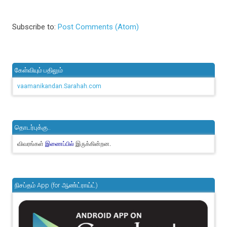
Subscribe to:
Post Comments (Atom)
கேள்வியும் பதிலும்
vaamanikandan.Sarahah.com
தொடர்புக்கு..
விவரங்கள்
இருக்கின்றன.
இணைப்பில்
நிசப்தம் App (for ஆண்ட்ராய்ட்)