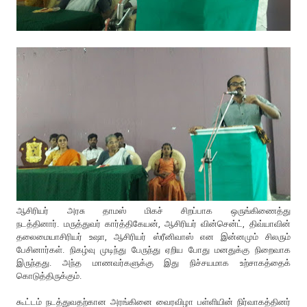
ஆசிரியர் அரசு தாமஸ் மிகச் சிறப்பாக ஒருங்கிணைத்து
நடத்தினார். மருத்துவர் கார்த்திகேயன், ஆசிரியர் வின்சென்ட், திவ்யாவின்
தலைமையாசிரியர் உஷா, ஆசிரியர் ஸ்ரீனிவாஸ் என இன்னமும் சிலரும்
பேசினார்கள். நிகழ்வு முடிந்து பேருந்து ஏறிய போது மனதுக்கு நிறைவாக
இருந்தது. அந்த மாணவர்களுக்கு இது நிச்சயமாக உற்சாகத்தைக்
கொடுத்திருக்கும்.
கூட்டம் நடத்துவதற்கான அரங்கினை வைரவிழா பள்ளியின் நிர்வாகத்தினர்