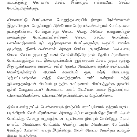
கட்டத்துக்கு கொண்டு செல்ல இன்னமும் எவ்வளவோ செய்ய
வேண்டியிருக்கிறது.
விளையாட்டு போட்டிகளை பொறுத்தவரையில் நிறைய பிரச்சினைகள்
இருக்கின்றன. பெரும்பாலும் அங்கீகாரம் பெற்ற சங்கங்கள்தான் போட்டிகளை
நடத்துகின்றன. போக்குவரத்து செலவு வெகு அதிகம். தங்குவதற்கும்
உணவுக்கும் போட்டியாளர்கள்தான் செலவு செய்ய வேண்டும்.
பணக்காரர்களால் தம் குழந்தைகளை போட்டிகளுக்கு அனுப்பி வைக்க
முடிகிறது. தினக் கூலிகளால் அதைச் செய்ய முடிவதில்லை. 'அவ்வளவு
செலவு செய்ய முடியாது' எனச் சொல்லிவிடுகிறார்கள். தேசிய அளவிலான
போட்டிகளுக்குக் கூட இல்லாதவர்களின் குழந்தைகள் செல்ல முடியாததற்கு
இது முக்கியமான காரணம். சார்லி தேசிய அளவிலான கத்திச் சண்டையில்
வென்றிருக்கிறான். ஆனால் அவனிடம் ஒரு கத்தி கிடையாது.
'ஏற்பாட்டாளர்களே கத்தி கொடுத்தாங்க சார்' என்றான். கத்தி
இல்லாததால்தான் சிலம்பம் நடத்திக் காட்டினான். சிலம்பத்துக்கு மூங்கில்
குச்சி போதுமல்லவா? விளையாட பணம் அவசியம். பணம் இருப்பவர்கள்
விளையாடுவதில்லை. விளையாடுகிறவர்களிடம் பணமிருப்பதில்லை.
திவ்யா என்ற குட்டிப் பெண்ணையும் நிகழ்வில் பாராட்டினோம். ஐந்தாம் வகுப்பு
படிக்கிறாள். செஸ் வீராங்கனை. அவளது அப்பா தையல் தொழிலாளி. அவள்
போட்டிக்கு சென்று வருவதற்கான உதவிகளை நிசப்தம் செய்கிறது. அவள்
மாவட்ட அளவிலான போட்டியில் வென்று மாநில அளவிலான போட்டியில்
தோற்றுப் போனாள். வயது இருக்கிறது. அவள் அடைய வேண்டிய உயரமும்
நிறைய இருக்கிறது.