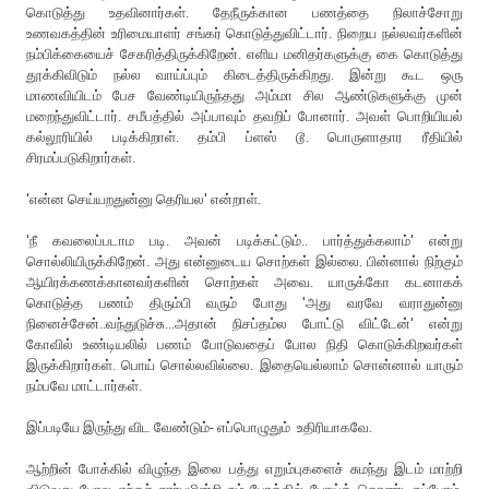
கொடுத்து உதவினார்கள். தேநீருக்கான பணத்தை நிலாச்சோறு
உணவகத்தின் உரிமையாளர் சங்கர் கொடுத்துவிட்டார். நிறைய நல்லவர்களின்
நம்பிக்கையைச் சேகரித்திருக்கிறேன். எளிய மனிதர்களுக்கு கை கொடுத்து
தூக்கிவிடும் நல்ல வாய்ப்பும் கிடைத்திருக்கிறது. இன்று கூட ஒரு
மாணவியிடம் பேச வேண்டியிருந்தது அம்மா சில ஆண்டுகளுக்கு முன்
மறைந்துவிட்டார். சமீபத்தில் அப்பாவும் தவறிப் போனார். அவள் பொறியியல்
கல்லூரியில் படிக்கிறாள். தம்பி ப்ளஸ் டூ. பொருளாதார ரீதியில்
சிரமப்படுகிறார்கள்.
'என்ன செய்யறதுன்னு தெரியல' என்றாள்.
'நீ கவலைப்படாம படி. அவன் படிக்கட்டும்.. பார்த்துக்கலாம்' என்று
சொல்லியிருக்கிறேன். அது என்னுடைய சொற்கள் இல்லை. பின்னால் நிற்கும்
ஆயிரக்கணக்கானவர்களின் சொற்கள் அவை. யாருக்கோ கடனாகக்
கொடுத்த பணம் திரும்பி வரும் போது 'அது வரவே வராதுன்னு
நினைச்சேன்..வந்துடுச்சு...அதான் நிசப்தம்ல போட்டு விட்டேன்' என்று
கோவில் உண்டியலில் பணம் போடுவதைப் போல நிதி கொடுக்கிறவர்கள்
இருக்கிறார்கள். பொய் சொல்லவில்லை. இதையெல்லாம் சொன்னால் யாரும்
நம்பவே மாட்டார்கள்.
இப்படியே இருந்து விட வேண்டும்- எப்பொழுதும் உதிரியாகவே.
ஆற்றின் போக்கில் விழுந்த இலை பத்து எறும்புகளைச் சுமந்து இடம் மாற்றி