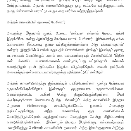
சேர்ந்தர்வர்கள். அந்தக் காலணியிலிருந்து ஒரு கூட்டமே வந்திருந்தார்கள்.
தமது பிள்ளைகள் பாராட்டு பெறுவதை பார்க்க வந்திருந்தவர்கள்.
அந்தக் காலனியின் தலைவர் பேசினார்.
அவருக்கு இதுதான் முதல் மேடை. 'என்னை எல்லாம் மேடை ஏத்தி
இருக்கீங்க' என்று ஆரம்பித்து கோர்வையாகப் பேசினார். 'இன்னைக்கு எங்க
பிள்ளைகள் இவ்வளவு தூரம் வந்திருக்காங்கன்னா அது உங்களாலதான்'
என்றார். இறுதியில் பேசும் போது பதில் சொன்னேன். நிசப்தம் இயங்கும் முறை,
வாசகர்கள் கொடுக்கும் பணம் என எல்லாவற்றையும் சொல்லிவிட்டு 'இதில்
என் பங்களிப்பு பயனாளிகளைக் கண்டுபிடிப்பது மட்டும்தான். எல்லாக்
காலத்திலும் நான் இப்படியே இருக்க விரும்புகிறேன். உங்கள் நன்றிகள்
அனைத்தும் நன்கொடையாளர்களுக்கு உரித்தாகட்டும்' என்றேன்.
அந்தக் காலனியிலிருந்து ஜிம்னாஸ்டிக் பயிற்சியாளர்கள் மூன்று பேர்களை
உருவாக்கியிருக்கிறோம். இன்னமும் முழுமையாக உருவாக்கவில்லை.
கொல்கத்தாவில் பயிற்சி பெற்று திரும்பியிருக்கிறார்கள். இனி
அவர்களுக்கான வேலையைத் தேட வேண்டும். அதே காலனியில் இருதய
அறுவை சிகிச்சைக்கு உதவியிருக்கிறோம். நூலகம் அமைத்து
தரப்பட்டிருக்கிறது. அந்த காலனிக்கு ஒரு கணினியைக்
கொடுத்திருக்கிறோம். மருத்துவர்களை அழைத்துச் சென்று விழிப்புணர்வு
கொடுத்திருக்கிறோம். இன்னமும் நிறைய இருக்கிறது. எல்லாவற்றையும்
மனதிலிருந்து பேசினார் காலனியின் தலைவர். அந்த இனக்குழுவை அடுத்த