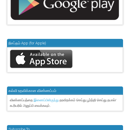
நிசப்தம் App (for Apple)
கல்வி உதவிக்கான விண்ணப்பம்
விண்ணப்பத்தை
தரவிறக்கம் செய்து பூர்த்தி செய்து தபால்/
இணைப்பிலிருந்து
கூரியரில் அனுப்பி வைக்கவும்.
Subscribe To