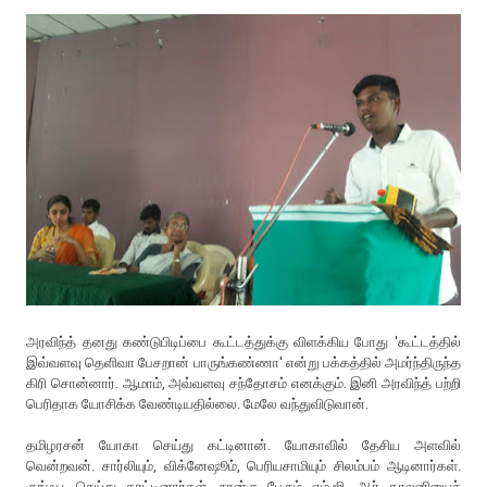
அரவிந்த் தனது கண்டுபிடிப்பை கூட்டத்துக்கு விளக்கிய போது 'கூட்டத்தில்
இவ்வளவு தெளிவா பேசறான் பாருங்கண்ணா' என்று பக்கத்தில் அமர்ந்திருந்த
கிரி சொன்னார். ஆமாம், அவ்வளவு சந்தோசம் எனக்கும். இனி அரவிந்த் பற்றி
பெரிதாக யோசிக்க வேண்டியதில்லை. மேலே வந்துவிடுவான்.
தமிழரசன் யோகா செய்து கட்டினான். யோகாவில் தேசிய அளவில்
வென்றவன். சார்லியும், விக்னேஷூம், பெரியசாமியும் சிலம்பம் ஆடினார்கள்.
குங்ஃபூ செய்து காட்டினார்கள். நான்கு பேரும் எம்.ஜி. ஆர் காலனியைச்