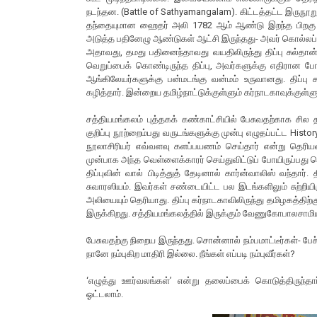
நடந்தன. (Battle of Sathyamangalam). கிட்டத்தட்ட இருந
தந்தையுமான ஹைதர் அலி 1782 ஆம் ஆண்டு இறந்த பிறகு தன
அடுத்த பதினேழு ஆண்டுகள் ஆட்சி இருந்தது- அவர் கொல்லப்ப
அதாவது, தமது பதினைந்தாவது வயதிலிருந்து திப்பு சுல்தான
வெறுப்பைக் கொண்டிருந்த திப்பு, அவர்களுக்கு எதிரான போ
ஆங்கிலேயர்களுக்கு பன்மடங்கு வன்மம் உருவானது. திப்ப
கழித்தார். இன்றைய தமிழ்நாட்டுக்குள்ளும் கர்நாடகாவுக்குள்
சத்தியமங்கலம் புத்தகக் கண்காட்சியில் பேசுவதற்காக சி
குறிப்பு நூற்றைம்பது வருடங்களுக்கு முன்பு எழுதப்பட்ட Histo
நூலாசிரியர் எவ்வளவு களப்பயணம் செய்தார் என்று தெரியவ
முன்பாக அந்த வெள்ளைக்காரர் செய்துவிட்டுப் போயிருப்பது ப
திப்புவின் வால் பிடித்துத் தேடினால் கார்ன்வாலிஸ் வந்தார
சுவாரஸியம். இவர்கள் சண்டையிட்ட பல இடங்களிலும் சுற்றி
அலியையும் தெரியாது. திப்பு கர்நாடகாவிலிருந்து தமிழகத்திற
இருக்கிறது. சத்தியமங்கலத்தில் இருக்கும் வேணுகோபாலசாமியின
பேசுவதற்கு நிறைய இருந்தது. சொன்னால் நம்பமாட்டீர்கள்- பே
நானே நம்புகிற மாதிரி இல்லை. நீங்கள் எப்படி நம்புவீர்கள்?
‘எழுத்து ஊர்வலங்கள்’ என்று தலைப்பைக் கொடுத்திருந்
ஓட்டலாம்.