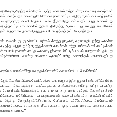
்கே குடியிருந்திருக்கிறோம். படித்த பள்ளியில் சித்ரா டீச்சர் ட்ரவுசரை அவிழ்க்கச்
ம் மானத்தைக் காப்பாற்றிக் கொள்ள நான் காட்டிய அதிரடிகளும் என் வாழ்நாளில்
்பறைகளுக்கு வெளியில்தான் உலகம் இருக்கிறது என்பதைப் புரிந்து கொண்டது
டித்துவிட்டு வாய்க்காலில் தூங்கியதிலிருந்து, பீடியைப் பற்ற வைத்து வைக்கோல்
 அந்தக் கதைகளிலிருந்துதான் பேசுவதற்குத் திட்டமிட்டிருந்தேன்.
், மைசூர், குடகு உள்ளிட்ட அக்கம்பக்கத்து நாடுகள், வரலாறைப் புரிந்து கொள்ள
ட்டெழுத்து மற்றும் தமிழ் எழுத்துக்களின் காலங்கள், சத்தியமங்கலக் கல்வெட்டுக்கள்
த் தயாரிப்புகளைச் செய்து கொண்டிருந்தேன். இப்படித் தேடும் போதுதான் புதுப் புது
க்கின்றன. ‘எனக்கு எல்லாமே தெரியும்’ என்று நினைத்துக் கொண்டிருப்பது
 அதையெல்லாம் தெரிந்து வைத்துக் கொண்டு என்ன செய்யப் போகிறோம்?
த்துக் கொள்ளவில்லையெனில் அதை யாராவது மாற்றி எழுதுவார்கள். அடுத்தடுத்த
வார்கள். அவரவருக்குத் தகுந்தபடியான வண்ணத்தை எடுத்து வந்து வரலாற்று
டுப் போவார்கள். இன்றைக்கும் கூட நாம் வரலாறு எனப் படித்துக் கொண்டிருக்கும்
ய்க்காலை மட்டுமில்லை- வரலாறுகளையும் வல்லவர்கள்தானே வகுக்கிறார்கள்?
டித்து வெளுத்துவிடுகிறார்கள். பெரியாரும் தப்பிப்பதில்லை. அம்பேத்கரும்
 மிச்சமாவதில்லை. தரவுகளற்ற விமர்சனங்கள் ஒரு பக்கம் என்றால் மறைக்கப்பட்ட
்பவங்கள் எவ்வளவு?