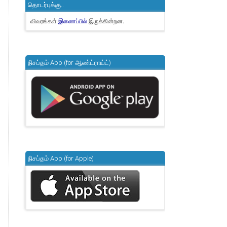
தொடர்புக்கு..
விவரங்கள்
இருக்கின்றன.
இணைப்பில்
நிசப்தம் App (for ஆண்ட்ராய்ட்)
நிசப்தம் App (for Apple)