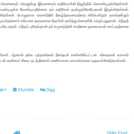
ு அவனையும் அவனுக்கு இவனையும் எதிரியாக்கி நிறுத்திக் கொண்டிருக்கிறார்கள்.
கொண்டிருக்க வேண்டியதில்லை. நம் எதிரிகள் நமக்குள்ளேயேதான் இருக்கிறார்கள்.
க்கிறார்கள். பொதுவாக வரலாற்றில் நிகழ்ந்தவனவற்றை சரியென்றும் தவறென்றும்
ேண்டியதெல்லாம் சரியான தரவுகளை நோக்கி நகர்ந்து கொண்டேயிருப்பதுதான். அந்தத்
ெரிய உதவி. அந்தப் புரிதல்தான் நம் சமூகத்தின் சமநிலை குலையாமல் காப்பதற்கான
றார்கள். ஆனால் நல்ல புத்தகங்கள் நிறையக் கண்ணில்பட்டன. விதைகள் வாசகர்
ுடன் கண்காட்சியை நடத்தினால் கணிசமான வாசகர்களை உருவாக்கிவிடுவார்கள்.
le+
Stumble
Digg
Older Post