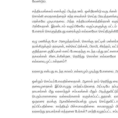
வேண்டும்.
சத்தியமங்கலம் எனக்குப் பிடித்த ஊர். ஒன்றிரண்டு வருடங்கள் அங
சொல்லி மைதானத்தைச் சுற்ற வைக்கச் செய்த பிரயத்தனங்களு
மறக்கவே முடியாதவை. அந்த சத்தியமங்கலத்தில்தான் வகுப
அங்கேதான். இரண்டாம் வகுப்பிலேயே வகுப்புகளுக்கு மட்டம் அ
போரைக் கொளுத்தியது வரைக்கும் எவ்வளவோ செய்திருக்கிறேன்.
ஏழு மணிக்கு பேச அழைத்தார்கள். கொங்கு நாட்டின் மன்னர்கள
நமக்கிருக்கும் தரவுகள், கல்வெட்டுக்கள், பிராமி, கிரந்தம், வ
குறித்தான குறிப்புகள் எனப் பேசுவதற்கு கடந்த பத்து நாட்களாக
தகவல்கள் கிடைக்கின்றன. தெரிந்து கொள்ள எவ்வளவோ இரு
எவ்வளவு முட்டாள்தனம்?
வரலாறு என்பது கடந்த காலம். எல்லாமும் முடிந்து போனவை.
ஒன்றும் செய்யப்போவதில்லைதான். ஆனால் நாம் தெரிந்து வை
தலைமுறைகள் இப்பொழுது மாற்றப்படுவதை அப்படியே நம்பு
நாயகர்கள் மீது வரலாற்றுச் சம்பவங்கள் மீதும் அடித்துவிட்
பெரும்பாலானவை வல்லவர்களால் வகுக்கப்பட்டதுதான். வா
ஒருவரை தமக்கு ஆகவில்லையென்று முடிவு செய்துவிட்டால் அ
தப்பிப்பதில்லை. காந்தியும் மிச்சமாவதில்லை. காமராஜரும்
வரலாற்று நாயகர்கள் எத்தனை பேர்கள்? மாற்றி எழுதப்பட்ட சம