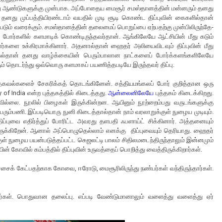
ூறு ஆண்டுகளுக்கு முன்பாக. அப்போதைய மைசூர் சமஸ்தானத்தின் மன்னரும் தனது
து முப்பத்தியிரண்டாம் வயதில் முடி சூடி கொண்ட திப்புவின் கைகளில்தான்
டும் வரைக்கும். சமஸ்தானத்தின் தலைமைப் பொறுப்பை ஏற்பதற்கு முன்பிலிருந்தே-
் போர்களில் களமாடிக் கொண்டிருந்தவர்தான். ஆங்கிலேயே ஆட்சியின் மீது கடும்
ர்களை உக்கிரமாக்கினார். அதனால்தான் ஹைதர் அலியைவிடவும் திப்புவின் மீது
ு சுல்தான் தனது வாழ்க்கையின் பெரும்பாலான நாட்களைப் போர்க்களங்களிலேயே
ளும் தொடர்ந்து ஒவ்வொரு களமாகப் பயணித்தபடியே இருந்தவர் திப்பு.
ல தகவல்களைச் சேகரிக்கத் தொடங்கினேன். சத்தியமங்கலப் போர் குறித்தான ஒரு
ry of India என்ற புத்தகத்தில் கிடைத்தது.
ஆன்லைனிலேயே
புத்தகம் கிடைக்கிறது.
ில்லை. நூலில் பிழைகள் இருக்கின்றன. ஆயினும் நூற்றைம்பது வருடங்களுக்கு
ெரும்பணி. இப்படியொரு நுனி கிடைத்தால்தான் நாம் வரலாறுக்குள் நுழைய முடியும்.
். திப்புவை எதிர்த்துப் போரிட்ட அவரது தளபதி ஃபளாய்ட் சிக்கினார். அத்தனையும்
யிருக்கிறேன். ஆனால் அப்பொழுதெல்லாம் எனக்கு திப்புவையும் தெரியாது. ஹைதர்
்குள் நுழைய பயன்படுத்தப்பட்ட கெஜலட்டி பாலம் சிதிலமடைந்திருந்தாலும் இன்னமும்
் கோவில் கம்பத்தில் திப்புவின் உருவத்தைப் பொறித்து வைத்திருக்கிறார்கள்.
ச்சைக் கேட்பதற்காக கோவை, ஈரோடு, மைசூரிலிருந்து நண்பர்கள் வந்திருந்தார்கள்.
தார்கள். பொதுவான தலைப்பு. எப்படி வேண்டுமானாலும் வளைத்து வளைத்து ஏர்