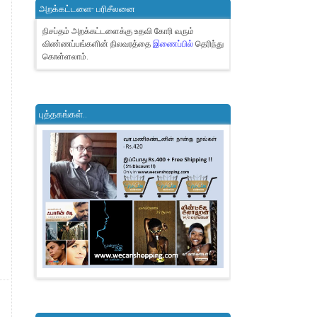
அறக்கட்டளை- பரிசீலனை
நிசப்தம் அறக்கட்டளைக்கு உதவி கோரி வரும்
விண்ணப்பங்களின் நிலவரத்தை
இணைப்பில்
தெரிந்து
கொள்ளலாம்.
புத்தகங்கள்..