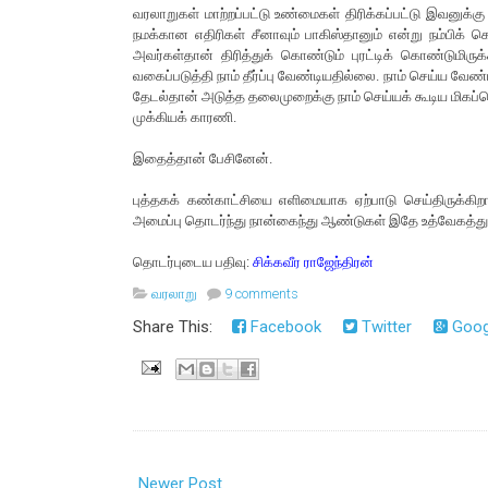
வரலாறுகள் மாற்றப்பட்டு உண்மைகள் திரிக்கப்பட்டு இவனுக்க
நமக்கான எதிரிகள் சீனாவும் பாகிஸ்தானும் என்று நம்பிக் 
அவர்கள்தான் திரித்துக் கொண்டும் புரட்டிக் கொண்டுமிரு
வகைப்படுத்தி நாம் தீர்ப்பு வேண்டியதில்லை. நாம் செய்ய வ
தேடல்தான் அடுத்த தலைமுறைக்கு நாம் செய்யக் கூடிய மிகப்ப
முக்கியக் காரணி.
இதைத்தான் பேசினேன்.
புத்தகக் கண்காட்சியை எளிமையாக ஏற்பாடு செய்திருக்கி
அமைப்பு தொடர்ந்து நான்கைந்து ஆண்டுகள் இதே உத்வேகத்த
தொடர்புடைய பதிவு:
சிக்கவீர ராஜேந்திரன்
வரலாறு
9 comments
Share This:
Facebook
Twitter
Goog
Newer Post