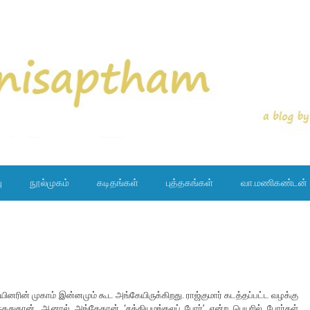
ு
நூல்முகம்
கடிதங்கள்
புத்தகங்கள்
வா.மணிகண்டன்
டையினரின் முகாம் இன்னமும் கூட அங்கேயிருக்கிறது. ராஜ்குமார் கடத்தப்பட்ட வழக்கு
ந்ததுதான். ஆனால் அங்கேதான் ‘சத்தியமங்கலப் போர்’ என்ற பெயரில் போர்கள்