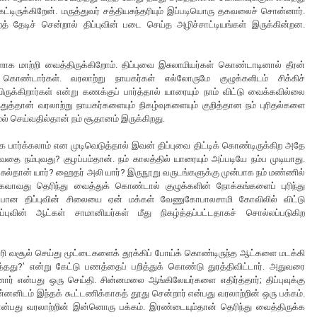
்டிருக்கிறேன். மருத்துவர் சத்தியசுந்தரியும் இப்படியொரு தகவலைச் சொன்னார்.
் தேடிச் சென்றால் திப்புவின் படை செய்த அழிச்சாட்டியங்கள் இருக்கின்றன.
ாக மாற்றி வைத்திருக்கிறோம். திப்புவை இசுலாமியர்கள் கொண்டாடினால் தீரன்
கொண்டார்கள். வரலாற்று நாயகர்கள் எல்லோருமே குழுக்களிடம் சிக்கிச்
ிருக்கிறார்கள் என்று கணக்குப் பார்த்தால் யாரையும் நாம் விட்டு வைக்கவில்லை
்தான் வரலாற்று நாயகர்களையும் நிகழ்வுகளையும் குறித்தான நம் புரிதல்களை
ல் செய்வதில்தான் நம் சூதானம் இருக்கிறது.
கை பார்க்கலாம் என முடிவெடுத்தால் இவன் திப்புவை திட்டிக் கொண்டிருக்கிற அதே
ை நம்புவது? குழப்பம்தான். நம் காலத்தில் யாரையும் அப்படியே நம்ப முடியாது.
ு சுல்தான் யார்? ஹைதர் அலி யார்? இருநூறு வருடங்களுக்கு முன்பாக நம் மண்ணில்
ாவது தெரிந்து வைத்துக் கொண்டால் குழுக்களின் நோக்கங்களைப் புரிந்து
ு போன திப்புவின் சிலையை ஏன் மக்கள் வேணுகோபாலசாமி கோவிலில் விட்டு
்புவின் ஆட்கள் சாமானியர்கள் மீது நிகழ்த்தப்பட்டதாகச் சொல்லப்படுகிற
. வரி வசூல் செய்து மூட்டைகளைக் தூக்கிப் போய்க் கொண்டிருந்த ஆட்களை மடக்கி
தது?’ என்று கேட்டு பணத்தைப் பறித்துக் கொண்டு துரத்திவிட்டார். அதுவரை
ார் என்பது ஒரு செய்தி. சின்னமலை ஆங்கிலேயர்களை எதிர்த்தார்; திப்புவுக்கு
்னனிடம் இந்தக் கூட்டணிக்காகத் தூது சென்றார் என்பது வரலாற்றின் ஒரு பக்கம்.
்பது வரலாற்றின் இன்னொரு பக்கம். இரண்டையும்தான் தெரிந்து வைத்திருக்க