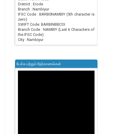
District : Erode
Branch : Nambiyur
IFSC Code : BARB0NAMBIY (5th character is
zero)
SWIFT Code: BARBINBBCOI
Branch Code : NAMBIY (Last 6 Characters of
the IFSC Code)
City : Nambiyur
பேச்சு மற்றும் நேர்காணல்கள்