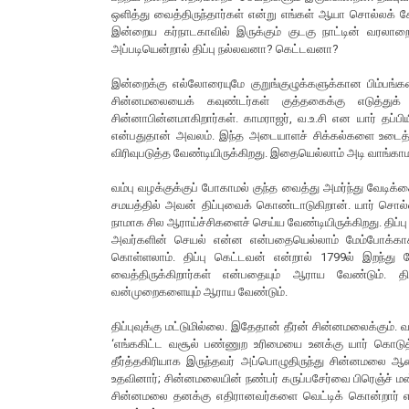
ஒளித்து வைத்திருந்தார்கள் என்று எங்கள் ஆயா சொல்லக் கேட
இன்றைய கர்நாடகாவில் இருக்கும் குடகு நாட்டின் வரலாறைத
அப்படியென்றால் திப்பு நல்லவனா? கெட்டவனா?
இன்றைக்கு எல்லோரையுமே குறுங்குழுக்களுக்கான பிம்பங்கள
சின்னமலையைக் கவுண்டர்கள் குத்தகைக்கு எடுத்துக் 
சின்னாபின்னமாகிறார்கள். காமராஜர், வ.உ.சி என யார் தப்பிய
என்பதுதான் அவலம். இந்த அடையாளச் சிக்கல்களை உடைத்துத
விரிவுபடுத்த வேண்டியிருக்கிறது. இதையெல்லாம் அடி வாங்காம
வம்பு வழக்குக்குப் போகாமல் குந்த வைத்து அமர்ந்து வேடிக்
சமயத்தில் அவன் திப்புவைக் கொண்டாடுகிறான். யார் சொல்வத
நாமாக சில ஆராய்ச்சிகளைச் செய்ய வேண்டியிருக்கிறது. திப்ப
அவர்களின் செயல் என்ன என்பதையெல்லாம் மேம்போக்காகவ
கொள்ளலாம். திப்பு கெட்டவன் என்றால் 1799ல் இறந்த
வைத்திருக்கிறார்கள் என்பதையும் ஆராய வேண்டும். திப
வன்முறைகளையும் ஆராய வேண்டும்.
திப்புவுக்கு மட்டுமில்லை. இதேதான் தீரன் சின்னமலைக்கும்
‘எங்ககிட்ட வசூல் பண்ணுற உரிமையை உனக்கு யார் கொடுத்
தீர்த்தகிரியாக இருந்தவர் அப்பொழுதிருந்து சின்னமலை ஆன
உதவினார்; சின்னமலையின் நண்பர் கருப்பசேர்வை பிரெஞ்ச் மன
சின்னமலை தனக்கு எதிரானவர்களை வெட்டிக் கொன்றார் என