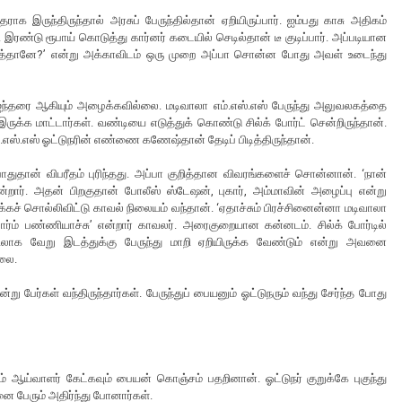
 இருந்திருந்தால் அரசுப் பேருந்தில்தான் ஏறியிருப்பார். ஐம்பது காசு அதிகம்
. இரண்டு ரூபாய் கொடுத்து கார்னர் கடையில் செடில்தான் டீ குடிப்பார். அப்படியான
ுக்குத்தானே?’ என்று அக்காவிடம் ஒரு முறை அப்பா சொன்ன போது அவள் உடைந்து
ந்தரை ஆகியும் அழைக்கவில்லை. மடிவாலா எம்.எஸ்.எஸ் பேருந்து அலுவலகத்தை
ருக்க மாட்டார்கள். வண்டியை எடுத்துக் கொண்டு சில்க் போர்ட் சென்றிருந்தான்.
்.எஸ்.எஸ் ஓட்டுநரின் எண்ணை கணேஷ்தான் தேடிப் பிடித்திருந்தான்.
 போதுதான் விபரீதம் புரிந்தது. அப்பா குறித்தான விவரங்களைச் சொன்னான். ‘நான்
 என்றார். அதன் பிறகுதான் போலீஸ் ஸ்டேஷன், புகார், அம்மாவின் அழைப்பு என்று
கச் சொல்லிவிட்டு காவல் நிலையம் வந்தான். ‘ஏதாச்சும் பிரச்சினைன்னா மடிவாலா
ன்பார்ம் பண்ணியாச்சு’ என்றார் காவலர். அரைகுறையான கன்னடம். சில்க் போர்டில்
பதிலாக வேறு இடத்துக்கு பேருந்து மாறி ஏறியிருக்க வேண்டும் என்று அவனை
லை.
 பேர்கள் வந்திருந்தார்கள். பேருந்துப் பையனும் ஓட்டுநரும் வந்து சேர்ந்த போது
் ஆய்வாளர் கேட்கவும் பையன் கொஞ்சம் பதறினான். ஓட்டுநர் குறுக்கே புகுந்து
னை பேரும் அதிர்ந்து போனார்கள்.