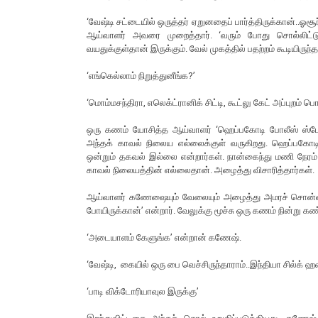
‘வேஷ்டி சட்டையில் ஒருத்தர் ஏறுனதைப் பார்த்திருக்கான்..ஓ
ஆய்வாளர் அவரை முறைத்தார். ‘வரும் போது சொல்லிட்டு வ
வயதுக்குள்தான் இருக்கும். வேல் முகத்தில் பதற்றம் கூடிய
‘எங்கெல்லாம் நிறுத்துனீங்க?’
‘மொம்மசந்திரா, எலெக்ட்ரானிக் சிட்டி, கூட்லு கேட் அப்புறம் ப
ஒரு கணம் யோசித்த ஆய்வாளர் ‘ஹெப்பகோடி போலீஸ் ஸ்டேஷன்
அந்தக் காவல் நிலைய எல்லைக்குள் வருகிறது. ஹெப்பகோடி க
ஒன்றும் தகவல் இல்லை என்றார்கள். நான்கைந்து மணி நேரம் ஆக
காவல் நிலையத்தின் எல்லைதான். அழைத்து விசாரித்தார்கள்.
ஆய்வாளர் கணேஷையும் வேலையும் அழைத்து அமரச் சொன்னார். ‘
போயிருக்கான்’ என்றார். வேலுக்கு மூச்சு ஒரு கணம் நின்று
‘அடையாளம் கேளுங்க’ என்றான் கணேஷ்.
‘வேஷ்டி, கையில் ஒரு பை வெச்சிருந்தாராம்..இந்தியா சில்க் ஹ
‘பாடி விக்டோரியாவுல இருக்கு’