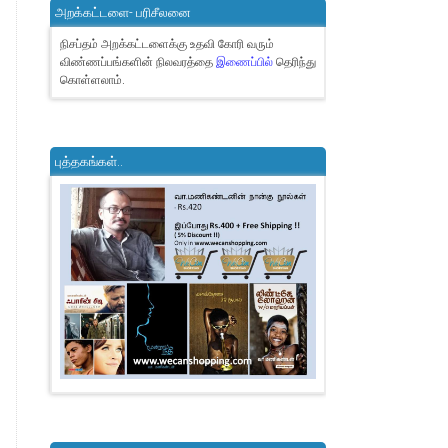
அறக்கட்டளை- பரிசீலனை
நிசப்தம் அறக்கட்டளைக்கு உதவி கோரி வரும்
விண்ணப்பங்களின் நிலவரத்தை
இணைப்பில்
தெரிந்து
கொள்ளலாம்.
புத்தகங்கள்..