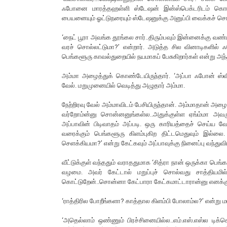
ஃபோனை மாரத்தஹள்ளி ஸ்டேஷன் இன்ஸ்பெக்டரிடம் கொடுத்
பையனையும் ஓட்டுநரையும் ஸ்டேஷனுக்கு அனுப்பி வைக்கச் சொ
‘நைட் பூரா அவங்க தூங்கல சார்..திரும்பவும் இன்னைக்கு வண்
வரச் சொல்லட்டுமா?’ என்றார். அடுத்த சில வினாடிகளில் ஃபோ
பெங்களூரு காவல்துறையில் நயமாகப் பேசுகிறார்கள் என்று அந்த
அம்மா அழைத்துக் கொண்டேயிருந்தார். ‘அப்பா ஃபோன் ஸ்விட்
வேல். மறுமுனையில் வெடித்து அழுதார் அம்மா.
நேற்றிரவு வேல் அம்மாவிடம் பேசியிருந்தான். அம்மாதான் அ
வர்றோம்ன்னு சொன்னனுங்கள்ல..அதுக்குள்ள ஏங்ம்மா அவர
அப்பாவின் பிடிவாதம் அப்படி. ஒரு காரியத்தைச் செய்ய வ
வரைக்கும் பெங்களூரு கிளம்புகிற திட்டமெதுவும் இல்லை. 
செளக்கியமா?’ என்று கேட்கவும் அப்பாவுக்கு நினைப்பு வந்துவி
வீட்டுக்குள் வந்ததும் வராததுமாக ‘சித்ரா நான் ஒருக்கா பெங
வழமை. அவர் கேட்டால் மறுப்புச் சொல்வது சாத்தியமி
கொட்டுறேன்..சொன்னா கேட்பாரா கேட்கமாட்டாரான்னு எனக்கு
‘ராத்திரில போறீங்களா? காத்தால கிளம்பி போலாம்ல?’ என்று மட்
‘அதெல்லாம் ஒண்ணும் பிரச்சினையில்ல..எம்.எஸ்.எஸ்ல டிக்கெ