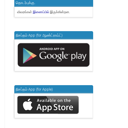
தொடர்புக்கு..
விவரங்கள்
இருக்கின்றன.
இணைப்பில்
நிசப்தம் App (for ஆண்ட்ராய்ட்)
நிசப்தம் App (for Apple)