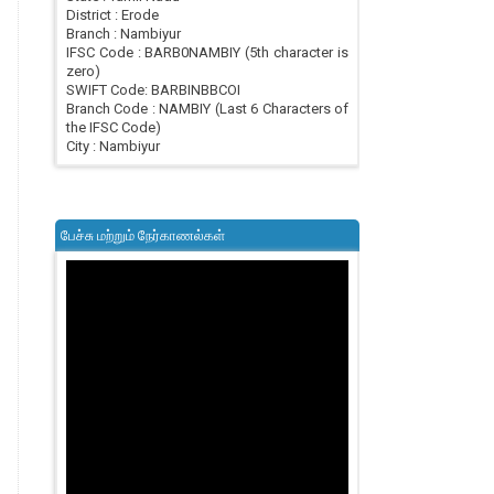
District : Erode
Branch : Nambiyur
IFSC Code : BARB0NAMBIY (5th character is
zero)
SWIFT Code: BARBINBBCOI
Branch Code : NAMBIY (Last 6 Characters of
the IFSC Code)
City : Nambiyur
பேச்சு மற்றும் நேர்காணல்கள்