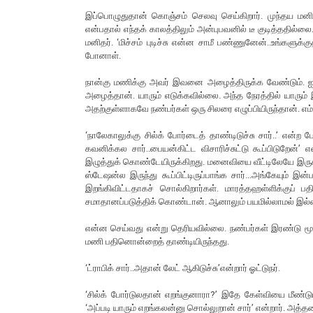
இப்பொழுதுதான் கொஞ்சம் செலவு செய்கிறார். முந்தய மனிதராக
என்பதால் எந்தக் காலத்திலும் அன்புபவனில் டீ குடித்ததில்லை
மனிதர். ‘மிச்சம் புடிச்சு என்ன சாமீ பண்ணுனேன்..உங்கள
போனாள்.
நான்கு மணிக்கு அவர் இவனை அழைத்திருக்க வேண்டும். ஐ
அழைத்தான். யாரும் எடுக்கவில்லை. அந்த நேரத்தில் யாரும் இ
அதற்குள்ளாகவே நண்பர்கள் ஒரு சிலரை எழுப்பியிருந்தான். எம
‘நாலேகாலுக்கு சில்க் போர்டைத் தாண்டிடுச்சு சார்..’ என்ற
கவனிக்கல சார்..பையன்கிட்ட விசாரிச்சுட்டு கூப்பிடுறேன்’
இழுத்துக் கொண்டேயிருக்கிறது. மனைவியை வீட்டிலேயே இருக்
ஸ்டேஷன்ல இருந்து கூப்பிட்டிருப்பாங்க சார்...அங்கேயும் இ
இறங்கிவிட்டதாகச் சொல்கிறார்கள். மாரத்தஹள்ளிக்குப் 
சமாதானப்படுத்திக் கொண்டான். ஆனாலும் பயமில்லாமல் இல்
என்ன செய்வது என்று தெரியவில்லை. நண்பர்கள் இரண்டு மூன்று
மணி பதினொன்றைத் தாண்டியிருந்தது.
‘ட்ராபிக் சார்..அதான் லேட் ஆகிடுச்சு’என்றார் ஓட்டுநர்.
‘சில்க் போர்டுலதான் எறங்குனாரா?’ இதே கேள்வியை மீண்டும
‘அப்படி யாரும் எறங்கலன்னு சொல்லுறான் சார்’ என்றார். அத்த