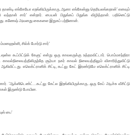
சூர் தாண்டி எங்கேயோ எறங்கியிருக்காரு..ஆனா எங்கேன்னு தெரியலங்கறான்’ எனவும்
ந்தான் சார்’ என்றார். பையன் பிதுங்கப் பிதுங்க விழித்தான். பதினெட்டு
ிருந்தது. கணேஷ் அவனது கைகளை இறுகப் பற்றினான்.
ொம்மனஹள்ளி, சில்க் போர்டு சார்’
ல கூப்பிட்டுக் கேளு’ என்று ஒரு காவலருக்கு உத்தரவிட்டார். பொம்மசந்திரா
ாவல்நிலையத்திலிருந்தே சூர்யா நகர் காவல் நிலையத்திலும் விசாரித்துவிட்டு
ிவிட்டது. எலெக்ட்ரானிக் சிட்டி, கூட்லு கேட் இரண்டுமே எலெக்ட்ரானிக் சிட்டி
ஆக்ஸிடெண்ட்....கூட்லு கேட்ல இறங்கியிருக்காரு...ஒரு கேப் அடிச்சு வீசிட்டு
 கண்கள் இருண்டு போயின.
வுஸ் பை’