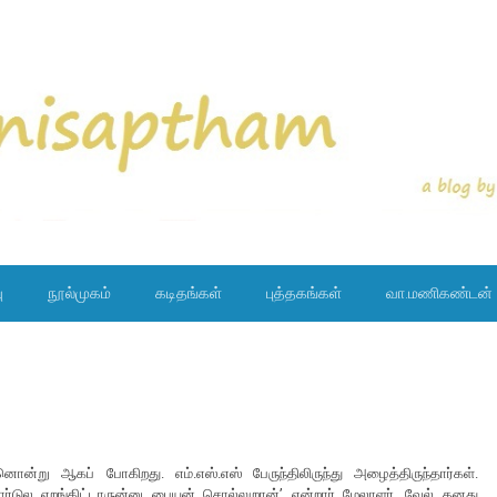
ு
நூல்முகம்
கடிதங்கள்
புத்தகங்கள்
வா.மணிகண்டன்
ொன்று ஆகப் போகிறது. எம்.எஸ்.எஸ் பேருந்திலிருந்து அழைத்திருந்தார்கள்.
ோர்டுல எறங்கிட்டாருன்னு பையன் சொல்லுறான்’ என்றார் மேலாளர். வேல் தனது