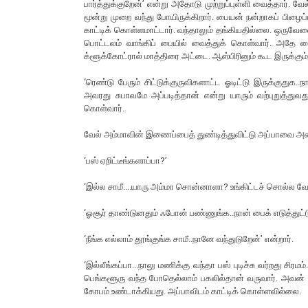
பார்த்துக்குறேன்’ என்று அதோடு முற்றுப்புள்ளி வைத்தார். வேல
மூன்று முறை வந்து போயிருக்கிறார். பையன் நன்றாகப் பிழ
காட்டிக் கொள்ளமாட்டார். வந்தாலும் தங்கியதில்லை. ஒருவே
பொட்டலம் வாங்கிப் பையில் வைத்துக் கொள்வார். அதே பைக்
க்ளூக்கோட்ரால் மாத்திரை அட்டை. ஆஸ்பிரினும் கூட இருக்க
‘ரெண்டு பேரும் சிட்டுக்குருவிகளாட்ட ஓடிட்டு இருக்குது
அவரது சுபாவமே அப்படித்தான் என்று யாரும் வற்புறுத்துவத
கொள்வார்.
வேல் அம்மாவின் இணைப்பைத் துண்டித்துவிட்டு அப்பாவை அ
‘பஸ் ஏறிட்டீங்களாப்பா?’
‘இல்ல சாமீ....யாரு அம்மா சொன்னாளா? உங்கிட்டச் சொல்ல வே
‘ஓசூர் தாண்டுனதும் ஃபோன் பண்ணுங்க..நான் பைக் எடுத்துட்டு
‘நீங்க எல்லாம் தூங்குங்க சாமீ..நானே வந்துடுறேன்’ என்றார்.
‘இல்லீங்கப்பா...நாலு மணிக்கு வந்தா பஸ் புடிச்சு வர்றது சி
பெங்களூரு வந்த போதெல்லாம் பகலில்தான் வருவார். அவன்
கோபம் உண்டாக்கியது. அப்பாவிடம் காட்டிக் கொள்ளவில்லை.