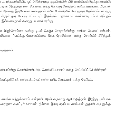
் மாரத்தஹள்ளியில் ஓர் அடுக்குமாடி குடியிருப்பில் வீடு வாங்கியதிலிருந்து இரண்டு
ைப்பதாக அவருக்கு கன பெருமை. வந்து போவது கொஞ்சம் தடுமாற்றம்தான். ஆனால்
ளை அல்லது இருவேளை உணவுதான். ஈபீஸ் பேக்கரியில் பேரனுக்கு தேங்காய் பன் ஒரு
குள் ஒரு வேஷ்டி சட்டையும் இருக்கும். மறக்காமல் கண்ணாடி டப்பா அப்புறம்
ும். இவ்வளவுதான் அவரது பயணச் சரக்கு.
க..நாம இருந்தோம்னா நமக்கு டிபன் செஞ்சு சோறாக்கின்னு தனியா வேலை’ என்பார்.
ுமில்லை. ‘நாய்க்கு வேலையில்லை நிக்க நேரமில்லை’ என்று சொல்லிச் சிரித்துக்
ழைத்தான்.
ண்டாம்ன்னு சொன்னேன்..அவ சொல்லிட்டாளா?’ என்று கேட்டுவிட்டுச் சிரித்தார்.
 வந்துடுறேன்’ என்றான். அவர் என்ன பதில் சொல்வார் என்று தெரியும்.
ரமம்...பைக்ல வந்துக்கலாம்’ என்றான். அவர் ஒருவாறு ஆமோதித்தார். இதற்கு முன்பாக
 பெரிதாக அலட்டிக் கொண்டதில்லை. இரவு நேரப் பயணம் என்பதுதான் அவனுக்கு