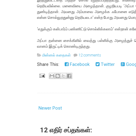
இறந்துவிட்டதை அந்தச் சொல் உறுதிப்படுத்தியது. கணே
தெரியவில்லை. மனைவியை அழைத்தான். குழறியபடி ‘அப்பா ப
துண்டித்தான். அவனது அம்மாவை அழைக்க ஃபோனை எடுத்த
என்ன சொல்லுறதுன்னு தெரியலடா’ என்ற போது அவனது மொத்த 
‘எதுக்கும் கன்பார்ம் பண்ணிட்டு சொல்லிக்கலாம்’ என்றான் க
அப்பா தன்னை சைக்கிளில் வைத்து பள்ளிக்கு அழைத்துச் ச
வானம் இருட்டிக் கொண்டிருந்தது.
மின்னல் கதைகள்
12 comments
Share This:
Facebook
Twitter
Goog
Newer Post
12 எதிர் சப்தங்கள்: