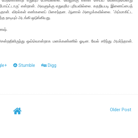
ஷ் மேற்கொண்டு எதுவும் பேசவில்லை. வேலுக்கு என்ன செய்ய வேண்டுமென்று
ோய்ட்டாரு’ என்றான். அவளுக்கு எதுவுமே புரியவில்லை. கதறியபடி இணைப்பைத்
ான். விரல்கள் எண்களைப் பிசைந்தன. ஆனால் அழைக்கவில்லை. ‘அம்மாகிட்ட
நாடியும் அடங்கி ஒடுங்கியது.
ணேஷ்.
ென்றதிலிருந்து ஒவ்வொன்றாக மனக்கண்ணில் ஓடின. வேல் சரிந்து அமர்ந்தான்.
le+
Stumble
Digg
Older Post