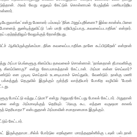
தான். அவர் வேறு எதுவும் கேட்டுக் கொள்ளாமல் பேருந்தில் பணியாற்றிய
ன்னார்.
டியேறுவாங்க’ என்று மேலாளர் பம்மவும் ‘நீங்க அனுப்புறீங்களா? இல்ல கான்ஸ்டபிளை
னைத் துண்டித்துவிட்டு ‘பஸ் மாறி ஏறியிருப்பாரு...கவலைப்படாதீங்க’ என்றார்.
ப் பதற்றத்திலும் வேலுக்குத் தோன்றியது.
ச் ஆகியிருக்குங்கம்மா...நீங்க கவலைப்படாதீங்க..நானே கூப்பிடுறேன்’ என்றான்
ழைத்து அப்பா பெங்களூரு கிளம்பிய தகவலைச் சொன்னாள். ‘நாங்கதான் தீபாவளிக்கு
ு கிளம்பினாரு?’ என்று கோபமாகத்தான் கேட்டான். அம்மா என்ன செய்வார்?
ேண்டும் என முடிவு செய்தால் உடனடியாகச் செய்துவிட வேண்டும். நான்கு மணி
பக்கத்துத் தெருவில் இருக்கும் மூர்த்தி வாத்தியார் போகிற வழியில் ‘பேரன்
ட்டது.
்களூரு போய்ட்டு வந்துடட்டுமா?’ என்று அனுமதி கேட்பது போலக் கேட்டார். அதுதான்
ல்லை என்று அம்மாவுக்குத் தெரியும். ‘அவரு கூட எத்தன வருஷமா காலங்
த் தெரியாதா?’ என்பதுதான் அம்மாவின் சமாதானமாக இருக்கும்.
டும் கேட்டார்.
ட் இருக்குதாமா...சில்க் போர்டுல எறங்குனா மாரத்தஹள்ளிக்கு டவுன் பஸ்..நான்