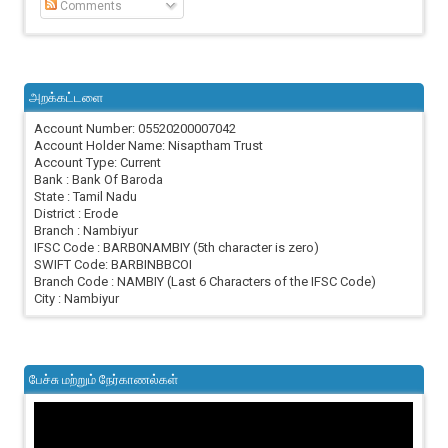
Comments
அறக்கட்டளை
Account Number: 05520200007042
Account Holder Name: Nisaptham Trust
Account Type: Current
Bank : Bank Of Baroda
State : Tamil Nadu
District : Erode
Branch : Nambiyur
IFSC Code : BARB0NAMBIY (5th character is zero)
SWIFT Code: BARBINBBCOI
Branch Code : NAMBIY (Last 6 Characters of the IFSC Code)
City : Nambiyur
பேச்சு மற்றும் நேர்காணல்கள்