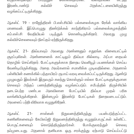
இரண்டாண்டு கல்விச் செலவும் அறக்கட்டளையிலிருந்து
வழங்கப்பட்டிருக்கிறது.
ஆகஸ்ட் 19 - ராஜேந்திரன் பி.எஸ்.சியில் பல்கலைக்கழக ரேங்க் வாங்கிய
மாணவன். இப்பொழுது திண்டுக்கல் காந்திகிராம் பல்கலைக்கழகத்தில்
எம்.எஸ்.சி வேதியியல் படித்துக் கொண்டிருக்கிறார். அவரது முழு
கல்விச்செலவையும் நிசப்தம் ஏற்றிருக்கிறது.
ஆகஸ்ட் 21- திவ்யாவும் அவளது அண்ணனும் சதுரங்க விளையாட்டில்
சூரப்புலிகள். அண்ணனைக் காட்டிலும் திவ்யா கில்லாடி. அப்பா தையல்
தொழில் செய்கிறார். போட்டிகளுக்காக நிறைய வெளியூர் பயணங்கள் செய்ய
வேண்டியிருக்கிறது. அதை அவர்களால் சமாளிக்க முடிவதில்லை. அதனால்
பள்ளியின் கணக்கில் பத்தாயிரம் ரூபாய் வரவு வைக்கப்பட்டிருக்கிறது. ஆண்டு
முழுவதும் இவர்கள் இருவரும் கலந்து கொள்ளும் எல்லா போட்டிகளுக்குமான
செலவும் அந்தப் பணத்திலிருந்து வழங்கப்படும். சமீபத்தில் திருச்சியில்
நடைபெற்ற மண்டல அளவிலான போட்டியில் திவ்யா முதல் பரிசு
வாங்கியிருக்கிறாள். இன்னமும் இரண்டு போட்டிகள் நிறைவடையட்டும்.
அவளைப் பற்றி விரிவாக எழுதுகிறேன்.
ஆகஸ்ட் 21- சாஸ்கன் நிறுவனத்திலிருந்து பயன்படுத்தப்பட்ட
கணினிகளையும் கேபிஎம்ஜி நிறுவனத்திலிருந்து எழுதுபொருட்கள் உள்ளிட்ட
பொருட்களையும் கொடுத்திருந்தார்கள். போக்குவரத்துச் செலவு
நம்முடையது. அதனால் தனியாக ஒரு சரக்குந்து ஏற்பாடு செய்யப்பட்டு