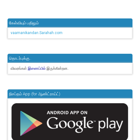
கேள்வியும் பதிலும்
vaamanikandan.Sarahah.com
தொடர்புக்கு..
விவரங்கள்
இருக்கின்றன.
இணைப்பில்
நிசப்தம் App (for ஆண்ட்ராய்ட்)