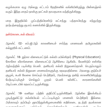
வழக்கமாக ஏழு அல்லது எட்டாம் தேதிகளில் வங்கியிலிருந்து மின்னஞ்சல்
வரும். இந்த மாதம் நான்கு நாட்கள் தாமதமாக வந்திருக்கிறது.
மாத இறுதியில் முப்பத்தியிரண்டு லட்சத்து பத்தாயிரத்து எந்நூற்று
நாற்பத்தைந்து ரூபாய் கணக்கில் இருக்கிறது.
நன்கொடைகள் விவரம்:
ஆகஸ்ட் 02- எம்.ஜி.ஆர் காலனியைச் சார்ந்த மாணவன் தமிழரசுவின்
கல்லூரிக் கட்டணம்.
ஆகஸ்ட் 18- துர்கா விளையாட்டுக் கல்வி பயில்கிறார் (Physical Education).
கோகோ வீராங்கனை. விளையாட்டு ஆசிரியை ஆகிவிட வேண்டும் என்கிற
ஆர்வத்தில் படிக்கிற பெண். தனியார் கல்வி நிறுவனம்தான். பெரும்பாலும்
தனியார் கல்வி நிறுவன மாணவர்களுக்கு உதவுவதில்லை. அவளது குடும்பச்
சூழல், கூலி வேலை செய்யும் பெற்றோர், அவர்களது தலித் காலனியிலிருந்து
மேற்படிப்புக்குச் செல்லும் முதல் பெண் உள்ளிட்ட காரணங்களின்
அடிப்படையில் உதவப்பட்டிருக்கிறது.
ஆகஸ்ட் 18- வனிதா பற்றிக் குறிப்பிட்டிருக்கிறேன். ஆங்கில இலக்கியம்
முடித்துவிட்டு கல்வியியல் பட்டப்படிக்கும் மாணவி. பெற்றோர் இல்லை.
அக்காவும் தம்பியும் ஞாயிற்றுக்கிழமைகளில் கறிக்கடை நடத்தி தமக்கான
வருமானத்தைப் பார்த்துக் கொள்கிறார்கள். வனிதாவின் கடந்த