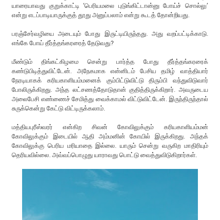
யாரையாவது குறுக்காட்டி ‘பெரியமலை புடுங்கிட்டான்னு போய்ச் சொல்லு’
என்று எடப்பாடியாருக்குத் தூது அனுப்பலாம் என்று கூடத் தோன்றியது.
பரஞ்சேர்வழியை அடையும் போது இருட்டியிருந்தது. அது வறப்பட்டிக்காடு.
எங்கே போய் தீர்த்தங்கரரைத் தேடுவது?
மீண்டும் திங்கட்கிழமை சென்று பார்த்த போது தீர்த்தங்கரரைக்
கண்டுபிடித்துவிட்டேன். அநேகமாக என்னிடம் பேசிய தமிழ் வாத்தியார்
நேரடியாகக் கரியகாளியம்மனைக் கும்பிட்டுவிட்டு திரும்பி வந்துவிடுவார்
போலிருக்கிறது. அந்த லட்சணத்தோடுதான் குதித்திருக்கிறார். அவருடைய
அலைபேசி எண்ணைச் சேமித்து வைக்காமல் விட்டுவிட்டேன். இருந்திருந்தால்
சுருக்கென்று கேட்டு விட்டிருக்கலாம்.
மத்தியபுரீஸ்வரர் என்கிற சிவன் கோவிலுக்கும் கரியகாளியம்மன்
கோவிலுக்கும் இடையில் ஆதி அம்மனின் கோயில் இருக்கிறது. அந்தக்
கோவிலுக்கு பெரிய மரியாதை இல்லை. யாரும் சென்று வருகிற மாதிரியும்
தெரியவில்லை. அவ்வப்பொழுது யாராவது பொட்டு வைத்துவிடுகிறார்கள்.