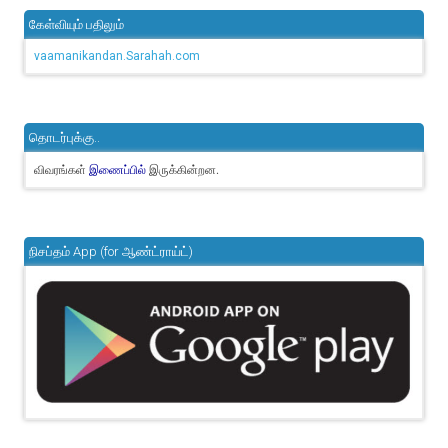
கேள்வியும் பதிலும்
vaamanikandan.Sarahah.com
தொடர்புக்கு..
விவரங்கள்
இருக்கின்றன.
இணைப்பில்
நிசப்தம் App (for ஆண்ட்ராய்ட்)