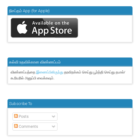
நிசப்தம் App (for Apple)
கல்வி உதவிக்கான விண்ணப்பம்
விண்ணப்பத்தை
தரவிறக்கம் செய்து பூர்த்தி செய்து தபால்/
இணைப்பிலிருந்து
கூரியரில் அனுப்பி வைக்கவும்.
Subscribe To
Posts
Comments