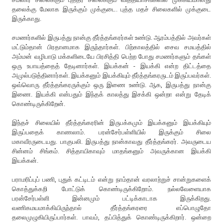
தலைக்கு மேலாக இருக்கும் முக்குடை. புத்த மதச் சிலைகளில் முக்குடை
இருக்காது.
சமணர்களில் இருபத்து நான்கு தீர்த்தங்கரர்கள் உண்டு. ஆரம்பத்தில் அவர்கள்
மட்டும்தான் பிரதானமாக இருந்தார்கள். பிற்காலத்தில் சைவ சமயத்தில்
அம்மன் வழிபாடு மக்களிடையே பிரசித்தி பெற்ற போது சமணர்களும் தங்கள்
ஒரு உபாயத்தைத் தேடினார்கள். இயக்கன் - இயக்கி என்ற திட்டத்தை
அமுல்படுத்தினார்கள். இயக்கனும் இயக்கியும் தீர்த்தங்கரருடம் இருப்பவர்கள்.
ஒவ்வொரு தீர்த்தங்கரருக்கும் ஒரு இணை உண்டு. ஆக, இருபத்து நான்கு
இணை. இயக்கி என்பதும் இந்தக் காலத்து இசக்கி ஒன்றா என்று தேடிக்
கொண்டிருக்கிறேன்.
இந்தச் சிலையில் தீர்த்தங்கரரின் இருபக்கமும் இயக்கனும் இயக்கியும்
இருப்பதைக் காணலாம். பரன்சேர்பள்ளியில் இருக்கும் சிலை
மகாவீரருடையது. பாகுபலி. இருபத்து நான்காவது தீர்த்தங்கரர். அவருடைய
சின்னம் சிங்கம். சித்தாயிகாவும் மாதங்கனும் அவருக்கான இயக்கி
இயக்கன்.
பராமரிப்புப் பணி, புதுக் கட்டிடம் என்று நாம்தான் வரலாற்றுச் சான்றுகளைக்
கொத்துக்கறி போட்டுக் கொண்டிருக்கிறோம். நல்லவேளையாக
பரன்சேர்பள்ளி இன்னமும் பட்டிக்காடாக இருக்கிறது.
வணிகமயமாக்கியிருந்தால் தீர்த்தங்கரரை எப்பொழுதோ
தலைமுழுகியிருப்பார்கள். பாவம், தப்பித்துக் கொண்டிருக்கிறார். ஒன்றை