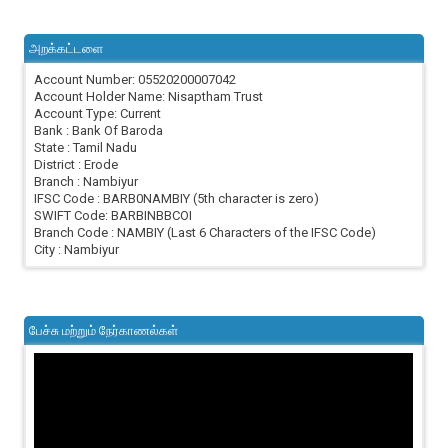
அறக்கட்டளை
Account Number: 05520200007042
Account Holder Name: Nisaptham Trust
Account Type: Current
Bank : Bank Of Baroda
State : Tamil Nadu
District : Erode
Branch : Nambiyur
IFSC Code : BARB0NAMBIY (5th character is zero)
SWIFT Code: BARBINBBCOI
Branch Code : NAMBIY (Last 6 Characters of the IFSC Code)
City : Nambiyur
பேச்சு மற்றும் நேர்காணல்கள்