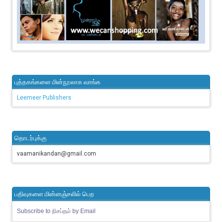
புத்தகங்களை மின்நூலாக வாங்க
Leemeer Publishers
தொடர்புக்கு
vaamanikandan@gmail.com
பதிவுகளை மின்னஞ்சலில் பெற
Subscribe to நிசப்தம் by Email