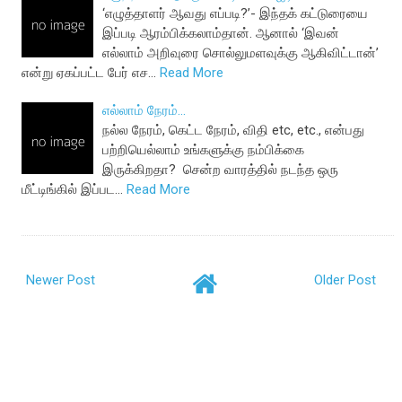
‘எழுத்தாளர் ஆவது எப்படி?’- இந்தக் கட்டுரையை
இப்படி ஆரம்பிக்கலாம்தான். ஆனால் ‘இவன்
எல்லாம் அறிவுரை சொல்லுமளவுக்கு ஆகிவிட்டான்’
என்று ஏகப்பட்ட பேர் எச…
Read More
எல்லாம் நேரம்...
நல்ல நேரம், கெட்ட நேரம், விதி etc, etc., என்பது
பற்றியெல்லாம் உங்களுக்கு நம்பிக்கை
இருக்கிறதா? சென்ற வாரத்தில் நடந்த ஒரு
மீட்டிங்கில் இப்பட…
Read More
Newer Post
Older Post