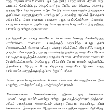
சற்று கடுமையாகப் பேசினார். முரட்டுத் தமிழ் வாத்தியாரின் தொனி அது.
வம்பாகப் போய்விட்டது. அஃதுவொன்றும் பெரிய ஊர் இல்லை. அலைந்து
திரிந்து அவர் தேடியிருக்கக் கூடும். செ.இராசுவின் புத்தகத்தில் இருந்துதான்
குறிப்பினை எடுத்திருந்தேன். கொங்கு நாட்டு வரலாற்று ஆய்வில் இராசுதான்
அத்தாரிட்டி. அவர் தவறான தகவலை எழுத வாய்ப்பேயில்லை. அவருக்கு
வயது எண்பதைக் கடந்துவிட்டது. அவரைத் தவிர வேறு யாரிடம் இது குறித்து
விசாரிப்பது என்று தெரியவில்லை.
ஞாயிற்றுக்கிழமையன்று காங்கேயம் சிவன்மலை சென்று அங்கேயிருந்து
சென்னிமலை சாலையில் பயணத்தைத் தொடர்ந்த போது தீரன்
சின்னமலையின் நினைவு வந்தது. அவரது இயற்பெயர் தீர்த்தகிரி. மைசூர்
ராஜ்ஜியம் கொங்குநாடு முழுவதும் வியாபித்திருந்த போது சுல்தானின் ஆட்கள்
வரி வசூலை முடித்துக் கொண்டு அதே சிவன்மலை- சென்னிமலை சாலையில்
சென்றிருக்கிறார்கள். அப்பொழுது தீர்த்தகிரி பெரும் உருவம். வழிப்பறியில்
இறங்கினார். அவருடன் மோத விரும்பாத சுல்தானின் ஆட்கள் பயந்து
வரிப்பணம் மொத்தத்தையும் ஒப்படைத்துவிட்டார்கள்.
‘அய்யா நாங்க வெறுங்கையோட போனா எங்களைக் கொன்னுடுவாங்க..நீங்க
யாருன்னு சொல்லுங்க’ என்று கெஞ்சியிருக்கிறார்கள்.
‘சிவன்மலைக்கும் சென்னிமலைக்கு நடுவால ஒரு சின்னமலை
புடுங்கிட்டான்னு போய்ச் சொல்லு’ என்று பஞ்ச் அடித்திருக்கிறார் தீர்த்தகிரி.
அந்தப் பஞ்ச்த்தான் இன்றைக்கும் அவரது பெயராக இருக்கிறது. தீரன்
சின்னமலை. இன்னமும் கூட அந்தச் சாலை வனாந்திரமாகத்தான் தெரிகிறது.