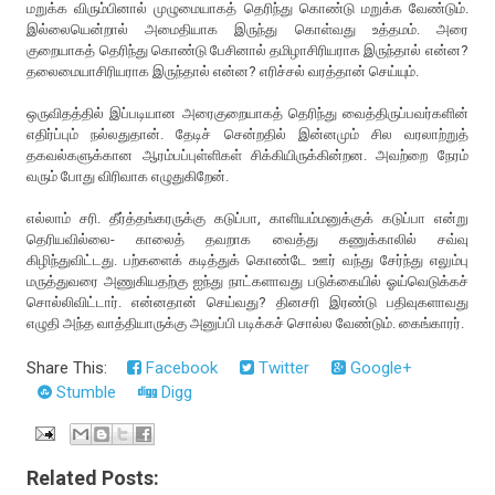
மறுக்க விரும்பினால் முழுமையாகத் தெரிந்து கொண்டு மறுக்க வேண்டும்.
இல்லையென்றால் அமைதியாக இருந்து கொள்வது உத்தமம். அரை
குறையாகத் தெரிந்து கொண்டு பேசினால் தமிழாசிரியராக இருந்தால் என்ன?
தலைமையாசிரியராக இருந்தால் என்ன? எரிச்சல் வரத்தான் செய்யும்.
ஒருவிதத்தில் இப்படியான அரைகுறையாகத் தெரிந்து வைத்திருப்பவர்களின்
எதிர்ப்பும் நல்லதுதான். தேடிச் சென்றதில் இன்னமும் சில வரலாற்றுத்
தகவல்களுக்கான ஆரம்பப்புள்ளிகள் சிக்கியிருக்கின்றன. அவற்றை நேரம்
வரும் போது விரிவாக எழுதுகிறேன்.
எல்லாம் சரி. தீர்த்தங்கரருக்கு கடுப்பா, காளியம்மனுக்குக் கடுப்பா என்று
தெரியவில்லை- காலைத் தவறாக வைத்து கணுக்காலில் சவ்வு
கிழிந்துவிட்டது. பற்களைக் கடித்துக் கொண்டே ஊர் வந்து சேர்ந்து எலும்பு
மருத்துவரை அணுகியதற்கு ஐந்து நாட்களாவது படுக்கையில் ஓய்வெடுக்கச்
சொல்லிவிட்டார். என்னதான் செய்வது? தினசரி இரண்டு பதிவுகளாவது
எழுதி அந்த வாத்தியாருக்கு அனுப்பி படிக்கச் சொல்ல வேண்டும். கைங்காரர்.
Share This:
Facebook
Twitter
Google+
Stumble
Digg
Related Posts: