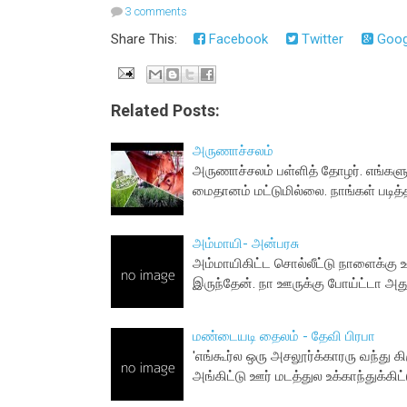
3 comments
Share This:
Facebook
Twitter
Goog
Related Posts:
அருணாச்சலம்
அருணாச்சலம் பள்ளித் தோழர். எங்க
மைதானம் மட்டுமில்லை. நாங்கள் படி
அம்மாயி- அன்பரசு
அம்மாயிகிட்ட சொல்லீட்டு நாளைக்கு 
இருந்தேன். நா ஊருக்கு போய்ட்டா அ
மண்டையடி தைலம் - தேவி பிரபா
'எங்கூர்ல ஒரு அசலூர்க்காரரு வந்து கி
அங்கிட்டு ஊர் மடத்துல உக்காந்துக்கிட