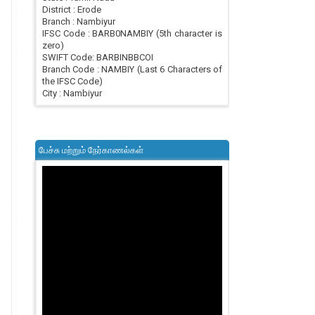
District : Erode
Branch : Nambiyur
IFSC Code : BARB0NAMBIY (5th character is
zero)
SWIFT Code: BARBINBBCOI
Branch Code : NAMBIY (Last 6 Characters of
the IFSC Code)
City : Nambiyur
பேச்சு மற்றும் நேர்காணல்கள்