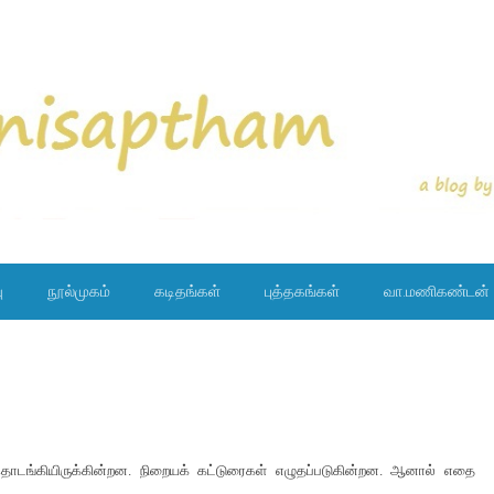
ு
நூல்முகம்
கடிதங்கள்
புத்தகங்கள்
வா.மணிகண்டன்
ொடங்கியிருக்கின்றன. நிறையக் கட்டுரைகள் எழுதப்படுகின்றன. ஆனால் எதை