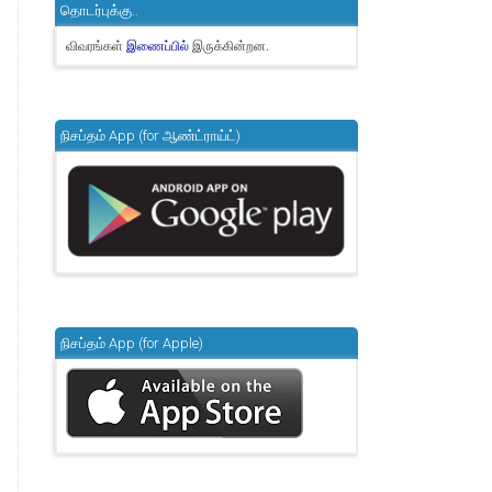
தொடர்புக்கு..
விவரங்கள்
இருக்கின்றன.
இணைப்பில்
நிசப்தம் App (for ஆண்ட்ராய்ட்)
நிசப்தம் App (for Apple)