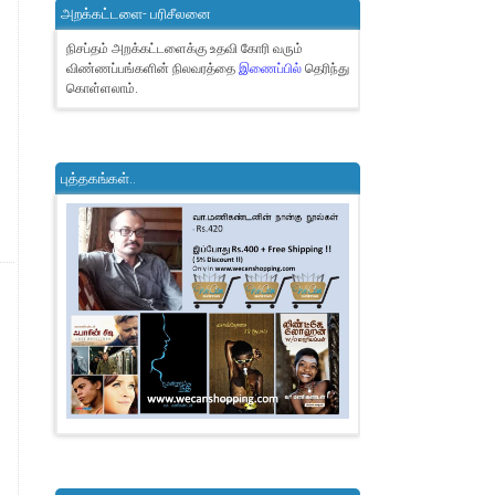
அறக்கட்டளை- பரிசீலனை
நிசப்தம் அறக்கட்டளைக்கு உதவி கோரி வரும்
விண்ணப்பங்களின் நிலவரத்தை
இணைப்பில்
தெரிந்து
கொள்ளலாம்.
புத்தகங்கள்..