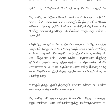
ஒவ்வொரு கட்சியும் வாள்வீச்சுக்குத் தயராகிக் கொண்டிருக்கி
ஜெயலலிதா உடல்நிலை மிகவும் பலவீனமாகிவிட்டதாக அறிவிக்க
நாள் உடல் அடக்கம் செய்யும் வரைக்கும் இடத்தை விட்டு அசை
சசிகலா, அவரது குடும்பமெல்லாம் காத்திருக்கிறார்கள் என்ற
அதற்கு காரணமிருக்கிறது. வெங்கய்யா காருவுக்கு என்ன விய
ஆகட்டும்.
எம்.ஜி.ஆர் மறைவின் போது நிலவிய சூழலையும் ஜெ. மறைந்த பி
மறைவின் போது கட்சியின் பிளவு மிகத் தெளிவாகத் தெரிந்தத
வரக் கூடாது என்பதில் உறுதியாக இருந்தார்கள். ஜானகியுடன
ஜெ., இருவரில் யார்?’ என்ற கேள்வி பிரதானமாக இருந்தத
தப்பிப்பிழைக்கும் என்ற தத்துவத்தின் படி ஜெயலலிதா மேல
கொடுக்கக் கூடிய அளவு தெம்பான அணி என்று இன்னமும் உருவ
களம் தெளிவாக இருக்கிறது. ஒருவேளை யாரேனும் சிலர் 
தோன்றுகிறது.
தமக்கும் தமது குடும்பத்துக்கும் எதிராக நிற்கக் கூடி
கணக்குகள் தொடங்கியிருக்கின்றன.
ஜெயலலிதா கிடத்தப்பட்டிருந்த மேடையில் ‘சிந்து ரவிச்சந்
எழுப்பினார்கள். மற்ற ஊர்காரர்களுக்கு ரவிச்சந்திரனைத்