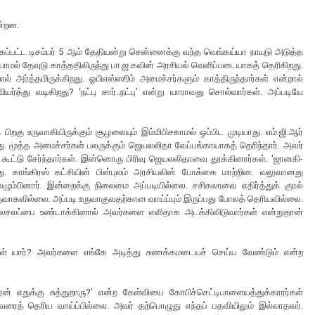
ன்றன.
ப்பட்ட டிசம்பர் 5 ஆம் தேதியன்று சென்னைக்கு வந்த வெங்கய்யா நாயுடு அடுத்த
யாமல் தேவுடு காத்ததிலிருந்து பா.ஜ.கவின் அரசியல் வெளிப்படையாகத் தெரிகிறது.
ால் அர்த்தமிருக்கிறது. ஓபிஎஸ்ஸூம் அமைச்சர்களும் காத்திருந்தார்கள் என்றால்
ர்த்து வடிகிறது? ‘நட்பு சார்..நட்பு’ என்று யாராவது சொல்வார்கள். அப்படியே
றகு உருவாகியிருக்கும் சூழலையும் இம்மிபிசகாமல் ஒப்பிட முடியாது. எம்.ஜி.ஆர்
ு. மூத்த அமைச்சர்கள் பலருக்கும் ஜெயலலிதா வேப்பங்காயாகத் தெரிந்தார். அவர்
் கூட்டு சேர்ந்தார்கள். இன்னொரு பிரிவு ஜெயலலிதாவை தூக்கினார்கள். ‘ஜானகி-
ு. காங்கிரஸ் கட்சியின் பின்புலம் அரசியலின் போக்கை மாற்றின. வலுவானது
ெழும்பினார். இன்றைக்கு நிலைமை அப்படியில்லை. சசிகலாவை எதிர்த்துக் குரல்
ாகவில்லை. அப்படி உருவாகுவதற்கான வாய்ப்பும் இருப்பது போலத் தெரியவில்லை.
சலசலப்பை உண்டாக்கினால் அவர்களை எளிதாக அடக்கிவிடுவார்கள் என்றுதான்
யவர்கள் யார்? அவர்களை எங்கே அடித்து சுணக்கமடையச் செய்ய வேண்டும் என்ற
திரன் எதுக்கு சுத்துறாரு?’ என்ற கேள்வியை கோபிச்செட்டிபாளையத்துக்காரர்கள்
 அவரைத் தெரிய வாய்ப்பில்லை. அவர் தற்பொழுது எந்தப் பதவியிலும் இல்லாதவர்.