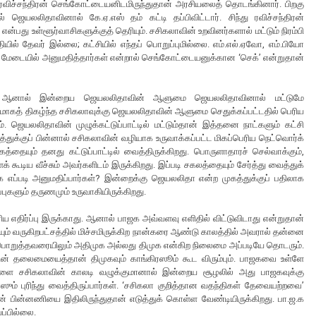
்து ரவிச்சந்திரன் செங்கோட்டையனிடமிருந்துதான் அரசியலைத் தொடங்கினார். பிறகு
யலலிதாவினால் கே.ஏ.எஸ் தம் கட்டி தப்பிவிட்டார். சிந்து ரவிச்சந்திரன்
ன்பது உள்ளூர்வாசிகளுக்குத் தெரியும். சசிகலாவின் உறவினர்களால் மட்டும் நிரம்பி
ாதியில் தேவர் இல்லை; கட்சியில் எந்தப் பொறுப்புமில்லை. எம்.எல்.ஏவோ, எம்.பியோ
டையில் அனுமதித்தார்கள் என்றால் செங்கோட்டையனுக்கான ‘செக்’ என்றுதான்
். ஆனால் இன்றைய ஜெயலலிதாவின் ஆளுமை ஜெயலலிதாவினால் மட்டுமே
மாகத் திகழ்ந்த சசிகலாவுக்கு ஜெயலலிதாவின் ஆளுமை செதுக்கப்பட்டதில் பெரிய
. ஜெயலலிதாவின் முழுக்கட்டுப்பாட்டில் மட்டும்தான் இத்தனை நாட்களும் கட்சி
துக்குப் பின்னால் சசிகலாவின் வழியாக உருவாக்கப்பட்ட மிகப்பெரிய நெட்வொர்க்
த்தையும் தனது கட்டுப்பாட்டில் வைத்திருக்கிறது. பொருளாதாரச் செல்வாக்கும்,
் கூடிய வீச்சும் அவர்களிடம் இருக்கிறது. இப்படி சகலத்தையும் சேர்த்து வைத்துக்
 எப்படி அனுமதிப்பார்கள்? இன்றைக்கு ஜெயலலிதா என்ற முகத்துக்குப் பதிலாக
ுகளும் தருணமும் உருவாகியிருக்கிறது.
ரிய எதிர்ப்பு இருக்காது. ஆனால் பாஜக அவ்வளவு எளிதில் விட்டுவிடாது என்றுதான்
்சியும் வருகிறபட்சத்தில் மிச்சமிருக்கிற நான்கரை ஆண்டு காலத்தில் அவரால் தன்னை
ப் பொறுத்தவரையிலும் அதிமுக அல்லது திமுக என்கிற நிலைமை அப்படியே தொடரும்.
ன் தலைமையைத்தான் திமுகவும் காங்கிரஸூம் கூட விரும்பும். பாஜகவை உள்ளே
ளை சசிகலாவின் காலடி வழுக்குமானால் இன்றைய சூழலில் அது பாஜகவுக்கு
ம் புரிந்து வைத்திருப்பார்கள். ‘சசிகலா குறித்தான வதந்திகள் தேவையற்றவை’
் பின்னணியை இதிலிருந்துதான் எடுத்துக் கொள்ள வேண்டியிருக்கிறது. பா.ஜ.க
ப்பில்லை.