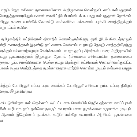
் போதும் பிறகு சசிகலா தலைமையிலான அதிமுகவை வென்றுவிடலாம் என்பதுதான்
 பொறுத்தவரையிலும் லகான் கைவிட்டுப் போய்விடக் கூடாது என்பதுதான் நோக்கம்.
கிறது. காசை வாங்கிக் கொண்டு வாக்களிக்க மக்களைப் பழக்கி வைத்திருக்கும்
ன்று நம்பக் கூடும்.
க தமிழகத்தில் மட்டும்தான் திணறிக் கொண்டிருக்கிறது. துளி இடம் கிடைத்தாலும்
்தீபுகளாகத்தான் இரண்டு நாட்களாக வெங்கய்யா நாயுடு தேவுடு காத்ததிலிருந்து
ரைக்கும் எல்லாவற்றையும் கோர்க்கலாம். பா.ஜக தரப்பு அவர்கள் யாரை அதிமுகவின்
ொல்வது யூகமாகத்தான் இருக்கும். ஆனால் நிச்சயமாக சசிகலாவின் தலைமையை
க்குறைய முப்பதாண்டுகளாக மெல்ல தமது பிடிக்குள் கட்சியைக் கொண்டுவந்துவிட்ட
டாகக் கூடிய வெற்றிடத்தை தமக்கானதாக மாற்றிக் கொள்ள முடியும் என்பதை பாஜக
த்தப் போகிறது? எப்படி படிய வைக்கப் போகிறது? சசிகலா தரப்பு எப்படி திமிறப்
 நிறைய இருக்கின்றன.
ப்படுகின்றன என்பதெல்லாம் அப்பட்டமாக வெளியில் தெரிவதற்கான வாய்ப்புகள்
ின் வழியாக நாம் ஒவ்வொருவரும் சுவாரஸியமான யூகங்களை உருவாக்க முடியும்.
த ஆனால் இதெல்லாம் நடக்கக் கூடும் என்கிற சுவாரஸிய அரசியல் யூகங்களை
றன.