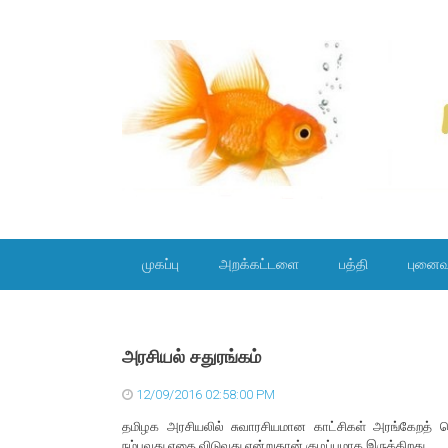
SKIP TO CONTENT
முகப்பு
அறக்கட்டளை
பத்தி
புனைவ
அரசியல் சதுரங்கம்
12/09/2016 02:58:00 PM
தமிழக அரசியலில் சுவாரசியமான காட்சிகள் அரங்கேறத் த
நம்புவது எதை விடுவது என்றுதான் குழப்பமாக இருக்கிறது.