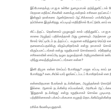
இப்போதைக்கு பா.ஜ.க உள்ளே நுழையாமல் தடுத்துவிட்டால
பிரதான எதிர்கட்சிகளின் கணக்கு என்றால் சசிகலா தரப்பைப்
இன்னும் நான்கரை ஆண்டுகாலம் ஆட்சிக்காலம் பாக்கியிருக்
நம்பிக்கை இருக்கிறது. எப்படியும் எதிர்நீச்சல் போட்டுவிடலாம் எ
கிட்டத்தட்ட தென்னகம் முழுவதும் கால் பதித்துவிட்ட பா.ஜ.
காலை அழுந்தப் பதிக்கத்தான் அது முனையும். அதற்கான முஸ
சேகர் ரெட்டியிடம் நடத்தப்பட்ட வருமான வரித்துறை ரெய்டு வ
தலைமைப்பதவிக்கு விரும்புகிறார்கள் என்று நாமாகச் ச
விரும்பமாட்டார்கள் என்று உறுதியாகச் சொல்லலாம். சற்றேற
சசிகலாவின் கைப்பிடி நழுவ நழுவத்தான் அதிமுகவினால் உண்
புரிந்து வைத்திருக்கமாட்டார்களா என்ன?
இனி திமுக என்ன செய்யப் போகிறது? பாஜக எப்படி காய் நகர்
போகிறது? கடைசியில் யார் ஓரங்கட்டப்படப் போகிறார்கள் என
என்னவிதமான பேரங்கள் நடக்கின்றன, அழுத்தங்கள் கொடுக்க
இல்லை. ஆனால் நடக்கின்ற சம்பவங்கள், அரசியல் ஆட்டங்கள
‘இதுதான் நடக்கிறது’ என்று உறுதியாகச் சொல்ல முடியா
பத்திரிக்கைகள் பக்கம் பக்கமாக எழுதத் தொடங்கியிருக்கின்
ரசிக்க வேண்டியதுதான்.