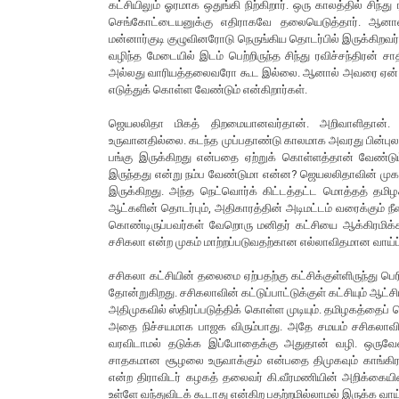
கட்சியிலும் ஓரமாக ஒதுங்கி நிற்கிறார். ஒரு காலத்தில் சிந
செங்கோட்டையனுக்கு எதிராகவே தலையெடுத்தார். ஆனால் ஜெ
மன்னார்குடி குழுவினரோடு நெருங்கிய தொடர்பில் இருக்கிறவர் எ
வழிந்த மேடையில் இடம் பெற்றிருந்த சிந்து ரவிச்சந்திரன் ச
அல்லது வாரியத்தலைவரோ கூட இல்லை. ஆனால் அவரை ஏன் மே
எடுத்துக் கொள்ள வேண்டும் என்கிறார்கள்.
ஜெயலலிதா மிகத் திறமையானவர்தான். அறிவாளிதான
உருவானதில்லை. கடந்த முப்பதாண்டு காலமாக அவரது பின்புல
பங்கு இருக்கிறது என்பதை ஏற்றுக் கொள்ளத்தான் வேண்டும்
இருந்தது என்று நம்ப வேண்டுமா என்ன? ஜெயலலிதாவின் முகத்
இருக்கிறது. அந்த நெட்வொர்க் கிட்டத்தட்ட மொத்தத் தமிழக
ஆட்களின் தொடர்பும், அதிகாரத்தின் அடிமட்டம் வரைக்கும் நீளக
கொண்டிருப்பவர்கள் வேறொரு மனிதர் கட்சியை ஆக்கிரமிக்க
சசிகலா என்ற முகம் மாற்றப்படுவதற்கான எல்லாவிதமான வாய்ப்ப
சசிகலா கட்சியின் தலைமை ஏற்பதற்கு கட்சிக்குள்ளிருந்து பெ
தோன்றுகிறது. சசிகலாவின் கட்டுப்பாட்டுக்குள் கட்சியும் ஆட
அதிமுகவில் ஸ்திரப்படுத்திக் கொள்ள முடியும். தமிழகத்தை
அதை நிச்சயமாக பாஜக விரும்பாது. அதே சமயம் சசிகலாவி
வரவிடாமல் தடுக்க இப்போதைக்கு அதுதான் வழி. ஒருவே
சாதகமான சூழலை உருவாக்கும் என்பதை திமுகவும் காங்கிரஸு
என்ற திராவிடர் கழகத் தலைவர் கி.வீரமணியின் அறிக்கையின
உள்ளே வந்துவிடக் கூடாது என்கிற பதற்றமில்லாமல் இருக்க வாய்