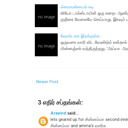
கொரவலியைக் கடி
லியோ டால்ஸ்டாயின் ஒரு கதை- ஆண்கு
குதிரை வேலையே செய்யாது. இரவும் பக
ஷோல்டரை இறக்குங்க..
ஒருவரை வாரி விட வேண்டும் என்றால் 
மின்னஞ்சல் வந்திருந்தது. 'அய்யா 
Newer Post
3 எதிர் சப்தங்கள்:
Aravind
said...
lets geared up for சின்னம்மா second innin
சின்னம்மா and amma's வாரிசு.