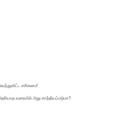
ுவந்துவிட்ட சசிகலா//
ெரியாத வரையில் அது சாத்தியப்படுமா?.