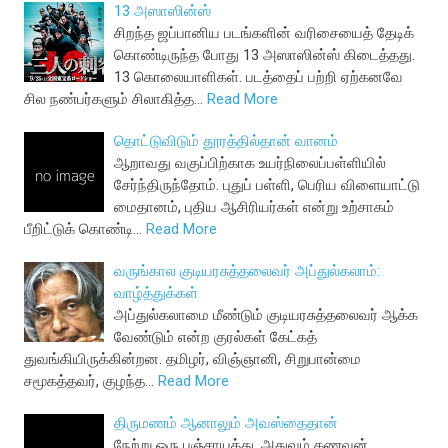
13 அஸாஸின்ஸ்
சிறந்த ஜப்பானிய படங்களின் வரிசையைத் தேடிக்
கொண்டிருந்த போது 13 அஸாஸின்ஸ் கிடைத்தது.
13 கொலையாளிகள். படத்தைப் பற்றி ஏற்கனவே
சில நண்பர்களும் சிலாகித்த…
Read More
தொட்டுவிடும் தூரத்தில்தான் வானம்
ஆறாவது வகுப்பிற்காக உயர்நிலைப்பள்ளியில்
சேர்ந்திருந்தோம். புதுப் பள்ளி, பெரிய விளையாட்டு
மைதானம், புதிய ஆசிரியர்கள் என்று உற்சாகம்
பீறிட்டுக் கொண்டி…
Read More
வருங்கால குடியரசுத்தலைவர் அப்துல்கலாம்:
வாழ்த்துக்கள்
அப்துல்கலாமை மீண்டும் குடியரசுத்தலைவர் ஆக்க
வேண்டும் என்ற குரல்கள் கேட்கத்
துவங்கியிருக்கின்றன. தமிழர், விஞ்ஞானி, சிறுபான்மை
சமூகத்தவர், குழந்த…
Read More
திருமணம் ஆனாலும் அவஸ்தைதான்
நேற்று ஒரு பஞ்சாயத்து. அதுவும் கணவன்