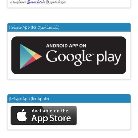
விவரங்கள்
இருக்கின்றன.
இணைப்பில்
நிசப்தம் App (for ஆண்ட்ராய்ட்)
நிசப்தம் App (for Apple)