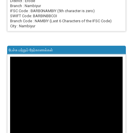
District : Erode
Branch : Nambiyur
IFSC Code : BARB0NAMBIY (5th character is zero)
SWIFT Code: BARBINBBCOI
Branch Code : NAMBIY (Last 6 Characters of the IFSC Code)
City : Nambiyur
பேச்சு மற்றும் நேர்காணல்கள்