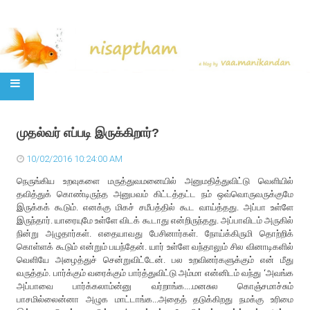
SKIP TO CONTENT
முதல்வர் எப்படி இருக்கிறார்?
10/02/2016 10:24:00 AM
நெருங்கிய உறவுகளை மருத்துவமனையில் அனுமதித்துவிட்டு வெளியில்
தவித்துக் கொண்டிருந்த அனுபவம் கிட்டத்தட்ட நம் ஒவ்வொருவருக்குமே
இருக்கக் கூடும். எனக்கு மிகச் சமீபத்தில் கூட வாய்த்தது. அப்பா உள்ளே
இருந்தார். யாரையுமே உள்ளே விடக் கூடாது என்றிருந்தது. அப்பாவிடம் அருகில்
நின்று அழுதார்கள். எதையாவது பேசினார்கள். நோய்க்கிருமி தொற்றிக்
கொள்ளக் கூடும் என்றும் பயந்தேன். யார் உள்ளே வந்தாலும் சில வினாடிகளில்
வெளியே அழைத்துச் சென்றுவிட்டேன். பல உறவினர்களுக்கும் என் மீது
வருத்தம். பார்க்கும் வரைக்கும் பார்த்துவிட்டு அம்மா என்னிடம் வந்து ‘அவங்க
அப்பாவை பார்க்கலாம்ன்னு வர்றாங்க....மனசுல கொஞ்சமாச்சும்
பாசமில்லைன்னா அழுக மாட்டாங்க...அதைத் தடுக்கிறது நமக்கு உரிமை