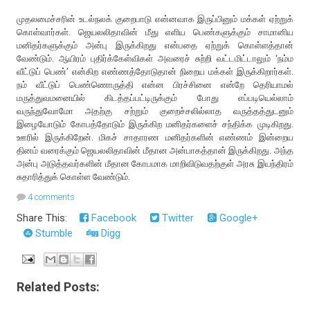
முதலமைச்சரின் உடல்நலக் குறைபாடு என்னவாக இருப்பினும் மக்கள் ஏற்றுக்
கொள்வார்கள். ஜெயலலிதாவின் மீது எளிய பெண்களுக்கும் சாமானிய
மனிதர்களுக்கும் அன்பு இருக்கிறது என்பதை ஏற்றுக் கொள்ளத்தான்
வேண்டும். ஆயிரம் புதிர்க்கேள்விகள் அவரைச் சுற்றி வட்டமிட்டாலும் ‘நம்ம
வீட்டுப் பெண்’ என்கிற எண்ணத்தோடுதான் நிறைய மக்கள் இருக்கிறார்கள்.
நம் வீட்டுப் பெண்ணொருத்தி என்ன பிரச்சினை என்றே தெரியாமல்
மருத்துவமனையில் கிடத்தப்பட்டிருக்கும் போது எப்படியெல்லாம்
வருந்துவோமோ அதற்கு சற்றும் குறைச்சலில்லாத வருத்தத்துடனும்
இழையோடும் கோபத்தோடும் இருக்கிற மனிதர்களைச் சந்திக்க முடிகிறது.
ஊரில் இருக்கிறேன். மிகச் சாதாரண மனிதர்களின் எண்ணம் இன்றைய
தினம் வரைக்கும் ஜெயலலிதாவின் மீதான அன்பாகத்தான் இருக்கிறது. அந்த
அன்பு அடுத்தவர்களின் மீதான கோபமாக மாறிவிடுவதற்குள் அரசு இயந்திரம்
சுதாரித்துக் கொள்ள வேண்டும்.
4 comments
Share This:
Facebook
Twitter
Google+
Stumble
Digg
Related Posts: