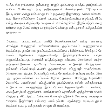
கடந்த சில நாட்களாக ஒவ்வொரு நாளும் ஒவ்வொரு வதந்தி. தமிழ்நாட்டில்
யாரிடம் பேசினாலும் இது குறித்துத்தான் பேசுகிறார்கள். ‘அப்படியாமா
இப்படியாமா’ என்று ஒவ்வொருவரிடம் ஒரு கதை இருக்கிறது. உண்மையிலேயே
உடல் நிலை சரியில்லை; தேர்தல் நாடகம்; சொத்துக்குவிப்பு வழக்குத் தீர்ப்பு
என்று அவரவர் விரும்புகிற கதையைச் சொல்கிறார்கள். இதில் எந்தக் கதை
உண்மை, எது பொய் என்று யாருக்குமே தெரியாது என்பதுதான் தமிழகத்தின்
துரதிர்ஷ்டம்.
‘அந்தம்மா பாவம்....கஸ்டடி மாதிரி வெச்சிருக்காங்க’ என்று யாராவது
சொல்லும் போதுதான் உண்மையிலேயே குழப்பமாகவும் வருத்தமாகவும்
இருக்கிறது. ஒருவேளை முதல்வருக்கு உடல்நிலை சரியில்லாமல் இருந்து அதே
சமயம் தெளிவான சிந்தனையோடு இருக்கிறாராயேனால் யாரும்
அனுமதிக்கப்படாத அறையில் படுத்திருப்பது எவ்வளவு கொடுமை? கடந்த
நாற்பதாண்டுகளாக ஒவ்வோர் அமைச்சரும் கட்டுண்டு கிடந்தார்கள்.
ஒவ்வோர் எம்.எல்.ஏவும் கூனிக் குறுகினார்கள். எம்.ஜி.ஆர் காலத்திலேயே
அமைச்சராக இருந்த பெருங்கிழம் எஸ்.டி.சோமசுந்தரம் நாற்பது வயதே ஆன
புது முதலமைச்சரின் வண்டியில் தோள் துண்டை கோர்த்து தொங்கிக்
கொண்டே பயணித்தார். எம்.ஜி.ஆரின் ஒட்டுமொத்த ரசிகர் மன்றத்தையும்
கட்டுப்பாட்டில் வைத்திருந்த இராம.வீரப்பன் ஜெயலலிதாவிடம் பம்மினார்.
நெடுஞ்செழியன் குறுகினார். அரங்கநாயகம் நெளிந்தார். முத்துச்சாமி காலில்
விழுந்தார். கிட்டத்தட்ட அத்தனை பேரையும் நடுங்கச் செய்தவர் மருத்துவச்
சிறையில் இருக்கிறார் என்பதை மனம் நம்பவே மறுக்கிறது. அப்படியெதுவும்
இருக்கக் கூடாது என்றுதான் மனமும் விரும்புகிறது.