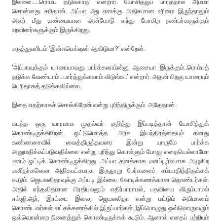
இல்லை.....ரொம்ப தடுக்காத’ என்றார். யோசித்துப் பார்த்தால் அம்மா
சொன்னது சரிதான். அப்பா மீது எனக்கு அதிகமான உரிமை இருந்தாலும்
அவர் மீது உண்மையான அன்போடு வந்து போகிற நண்பர்களுக்கும்
உறவினர்களுக்கும் இருக்கிறது.
மருத்துவரிடம் ‘இன்ஃபெக்‌ஷன் ஆகிடுமா?’ என்றேன்.
‘அப்பாவுக்கும் யாரையாவது பார்க்கலாம்ன்னு ஆசையா இருக்கும்..ரொம்பத்
தடுக்க வேண்டாம்...பார்த்துக்கலாம் விடுங்க..’ என்றார். அதன் பிறகு யாரையும்
பெரிதாகத் தடுக்கவில்லை.
இதை எதற்காகச் சொல்கிறேன் என்று புரிந்திருக்கும். அதேதான்.
கடந்த ஒரு வாரமாக முதல்வர் குறித்து இப்படித்தான் யோசித்துக்
கொண்டிருக்கிறேன். ஒட்டுமொத்த அரசு இயந்திரத்தையும் தனது
கண்ணசைவில் வைத்திருந்தவரை இன்று யாருமே பார்க்க
அனுமதிக்கப்படுவதில்லை என்று புரிந்து கொள்ளும் போது எதையெல்லாமோ
மனம் ஓட்டிக் கொண்டிருக்கிறது. அப்பா தனக்காக மனப்பூர்வமாக அழுகிற
மனிதர்களென அதிகபட்சமாக இருநூறு பேர்களைச் சம்பாதித்திருக்கக்
கூடும். ஜெயலலிதாவுக்கு அப்படி இல்லை. கோடிக்கணக்கான தொண்டர்கள்.
அதில் எந்தவிதமான பிரதிபலனும் எதிர்பாராமல், பதவியை விரும்பாமல்
எம்.ஜி.ஆர், இரட்டை இலை, ஜெயலலிதா என்று மட்டும் அபிமானம்
கொண்டவர்கள் லட்சக்கணக்கில் இருப்பார்கள். இப்பொழுது ஒவ்வொருவரும்
ஒவ்வொன்றை நினைத்துக் கொண்டிருக்கக் கூடும். ஆனால் எதைப் பற்றியும்