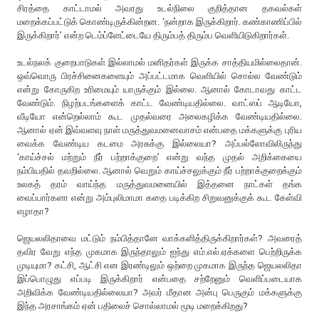
சிரத்தை காட்டாமல் அவரது உடல்நிலை குறித்தான தகவல்கள்
மறைக்கப்பட்டுக் கொண்டிருக்கின்றன. ‘நன்றாக இருக்கிறார். கண்காணிப்பில்
இருக்கிறார்’ என்ற டெம்ப்ளேட்டையே திரும்பத் திரும்ப வெளியிடுகிறார்கள்.
உடல்நலக் குறைபாடுகள் இல்லாமல் மனிதர்கள் இருக்க சாத்தியமில்லைதான்.
ஒவ்வொரு பிரச்சினைகளையும் அப்பட்டமாக வெளியில் சொல்ல வேண்டும்
என்று கோருகிற உரிமையும் யாருக்கும் இல்லை. ஆனால் கோடாவது காட்ட
வேண்டும். நிழற்படங்களைக் காட்ட வேண்டியதில்லை. வாட்ஸப் ஆடியோ,
வீடியோ என்றெல்லாம் கூட முதல்வரை அலைகழிக்க வேண்டியதில்லை.
ஆனால் ஏன் இவ்வளவு நாள் மருத்துவமனைவாசம் என்பதை மக்களுக்கு புரிய
வைக்க வேண்டிய கடமை அரசுக்கு இல்லையா? அப்பல்லோவிலிருந்து
‘காய்ச்சல் மற்றும் நீர் பற்றாக்குறை’ என்று வந்த முதல் அறிக்கையை
நம்பியதில் தவறில்லை. ஆனால் வெறும் காய்ச்சலுக்கும் நீர் பற்றாக்குறைக்கும்
உலகத் தரம் வாய்ந்த மருத்துவமனையில் இத்தனை நாட்கள் தங்க
வைப்பார்களா என்று அம்புலிமாமா கதை படிக்கிற சிறுவனுக்குக் கூட கேள்வி
எழாதா?
ஜெயலலிதாவை மட்டும் நம்பித்தானே வாக்களித்திருக்கிறார்கள்? அவரைத்
தவிர வேறு எந்த முகமாக இருந்தாலும் ஐந்து எம்.எல்.ஏக்களை பெற்றிருக்க
முடியுமா? கட்சி, ஆட்சி என இரண்டிலும் ஒற்றை முகமாக இருந்த ஜெயலலிதா
இப்பொழுது எப்படி இருக்கிறார் என்பதை சற்றேனும் வெளிப்படையாக
அறிவிக்க வேண்டியதில்லையா? அவர் மீதான அன்பு பெருகும் மக்களுக்கு
இந்த அரசாங்கம் ஏன் பதிலைச் சொல்லாமல் மூடி மறைக்கிறது?