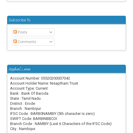
Subscribe To
Posts
Comments
அறக்கட்டளை
Account Number: 05520200007042
Account Holder Name: Nisaptham Trust
Account Type: Current
Bank : Bank Of Baroda
State : Tamil Nadu
District : Erode
Branch : Nambiyur
IFSC Code : BARB0NAMBIY (5th character is zero)
SWIFT Code: BARBINBBCOI
Branch Code : NAMBIY (Last 6 Characters of the IFSC Code)
City : Nambiyur