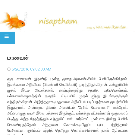
SKIP TO CONTENT
மாணவன்
6/26/2016 09:02:00 AM
ஒரு மாணவன். இரண்டு மூன்று முறை அலைபேசியில் பேசியிருக்கிறோம்.
இளங்கலை அறிவியல் (பி.எஸ்.ஸி கெமிஸ்டரி) முடித்திருக்கிறான். கல்லூரியில்
முதல் இடம் அவன்தான். எண்பத்தைந்து சதவீத மதிப்பெண்கள்.
பல்கலைக்கழகத்தின் தகுதிப் பட்டியலில் முதல் ஐந்து இடங்களுக்குள்
வந்திருக்கிறான். அடுத்ததாக முதுகலை அறிவியல் படிப்பதற்கான முயற்சியில்
இருந்தான். அன்றைய தினம் அவனிடம் ‘நேரில் பேசலாமா?’ என்றேன்.
அப்பொழுது மணி இரவு பத்தரை இருக்கும். பக்கத்து வீட்டுக்காரர் ஒருவரைப்
பிடித்து அந்த நேரத்திலும் வந்துவிட்டான். மார்கெட் முன்பாக நின்று பேசிக்
கொண்டிருந்தோம். அத்தனை கொசுக்கடியிலும் படிப்பு பற்றித்தான்
பேசினான். குடும்பம் பற்றித் தெரிந்து கொள்வதில்தான் நான் ஆர்வமாக