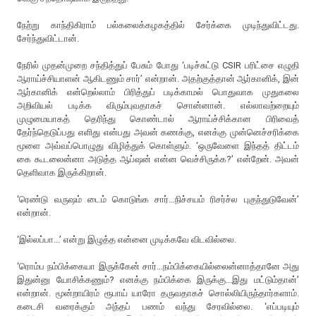
நேற்று காந்திகிராம் பல்கலைக்கழகத்தில் சேர்க்கை முடிந்துவிட்டது.
சேர்ந்துவிட்டான்.
நேரில் முதன்முறை சந்தித்துப் பேசும் போது ‘படிச்சுட்டு CSIR பரிட்சை எழுதி
ஆராய்ச்சியாளன் ஆகிடணும் சார்’ என்றான். அதற்குத்தான் ஆர்கானிக், இன்
ஆர்கானிக் என்றெல்லாம் பிரித்துப் படிக்காமல் பொதுவாக முதுகலை
அறிவியல் படிக்க விரும்புவதாகச் சொன்னான். எல்லாவற்றையும்
முழுமையாகத் தெரிந்து கொண்டால் ஆராய்ச்சிக்கான பிரிவைத்
தேர்ந்தெடுப்பது எளிது என்பது அவன் கணக்கு, எனக்கு முன்னெச்சரிக்கை
மூளை அவ்வப்பொழுது விழித்துக் கொள்ளும். ‘ஒருவேளை இந்தத் திட்டம்
கை கூடலைன்னா அடுத்த ஆப்ஷன் என்ன வெச்சிருக்க?’ என்றேன். அவன்
தெளிவாக இருக்கிறான்.
‘ரெண்டு வருஷம் டைம் கொடுங்க சார்...நிச்சயம் ரிசர்ச்ல புகுந்துடுவேன்’
என்றான்.
‘இல்லப்பா...’ என்று இழுத்த என்னை முடிக்கவே விடவில்லை.
‘ரொம்ப நம்பிக்கையா இருக்கேன் சார்...நம்பிக்கையில்லைன்னாத்தானே அது
இதுன்னு யோசிக்கணும்? எனக்கு நம்பிக்கை இருக்கு...இது மட்டும்தான்’
என்றான். மூன்றாயிரம் ரூபாய் யாரோ தருவதாகச் சொல்லியிருந்தார்களாம்.
கடைசி வரைக்கும் அந்தப் பணம் வந்து சேரவில்லை. ‘எப்படியும்