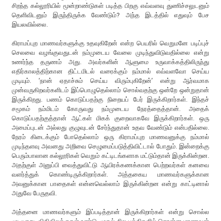
சிறந்த கல்லூரியில் மூன்றாண்டுகள் படித்த பிறகு எவ்வளவு துணிச்சலுடனும்
தெளிவிடனும் இருந்திருக்க வேண்டும்? அந்த இடத்தில் எதுவும் பேச
இயலவில்லை.
கிராமப்புற மாணவர்களுக்கு உதவுகிறேன் என்ற பெயரில் வெறுமனே படிப்புச்
செலவை வழங்குவதுடன் நம்முடைய வேலை முடிந்துவிடுவதில்லை என்று
உணர்ந்த தருணம் அது. அவர்களின் ஆளுமை உருவாக்கத்திலிருந்து
எதிர்காலத்திற்கான திட்டமிடல் வரைக்கும் நம்மால் எவ்வளவோ செய்ய
முடியும். ‘நான் ஏதாச்சும் செய்ய விரும்புகிறேன்’ என்று ஆர்வமாக
முன்வருகிறவர்களிடம் இப்பொழுதெல்லாம் சொல்வதற்கு ஒன்றே ஒன்றுதான்
இருக்கிறது. பணம் கொடுப்பதற்கு நிறையப் பேர் இருக்கிறார்கள். இந்தச்
சமூகம் நம்மிடம் கோருவது நம்முடைய நேரத்தைத்தான். அதைக்
கொடுப்பதற்குத்தான் ஆட்கள் மிகக் குறைவாகவே இருக்கிறார்கள். ஒரு
அமைப்புடன் அல்லது குழுவுடன் சேர்ந்துதான் உதவ வேண்டும் என்பதில்லை.
நேரம் கிடைக்கும் போதெல்லாம் ஒரு கிராமப்புற மாணவனுக்கு நம்மால்
முடிந்தளவு அவனது அறிவை செழுமைப்படுத்திவிட்டால் போதும். இன்றைக்கு
பெரும்பாலான கல்லூரிகள் வெறும் கட்டிடங்களாக மட்டும்தான் இருக்கின்றன.
அதற்குள் அனுப்பி வைத்துவிட்டு ஆயிரக்கணக்கான பெற்றவர்கள் கனவை
வளர்த்துக் கொண்டிருக்கிறார்கள். அத்தகைய மாணவர்களுக்கான
அவனுக்கான பாதைகள் என்னவெல்லாம் இருக்கின்றன என்று காட்டினால்
அதுவே பேருதவி.
அத்தனை மாணவர்களும் இப்படித்தான் இருக்கிறார்கள் என்று சொல்ல