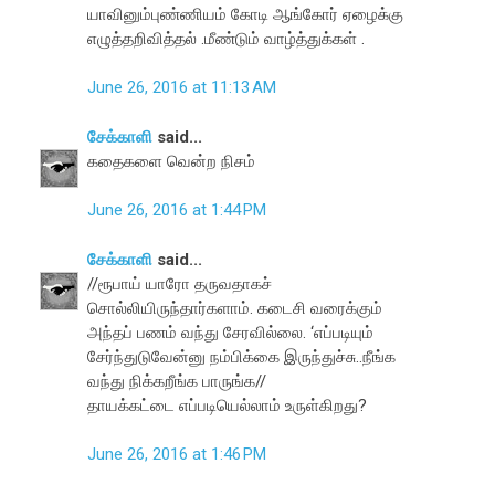
யாவினும்புண்ணியம் கோடி ஆங்கோர் ஏழைக்கு
எழுத்தறிவித்தல் .மீண்டும் வாழ்த்துக்கள் .
June 26, 2016 at 11:13 AM
சேக்காளி
said...
கதைகளை வென்ற நிசம்
June 26, 2016 at 1:44 PM
சேக்காளி
said...
//ரூபாய் யாரோ தருவதாகச்
சொல்லியிருந்தார்களாம். கடைசி வரைக்கும்
அந்தப் பணம் வந்து சேரவில்லை. ‘எப்படியும்
சேர்ந்துடுவேன்னு நம்பிக்கை இருந்துச்சு..நீங்க
வந்து நிக்கறீங்க பாருங்க//
தாயக்கட்டை எப்படியெல்லாம் உருள்கிறது?
June 26, 2016 at 1:46 PM