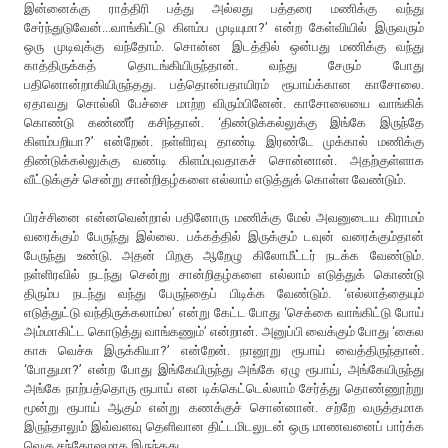
இன்னைக்கு ராத்திரி பத்து அல்லது பத்தரை மணிக்கு வந்து
சேர்ந்துடுவேன்...வாங்கிட்டு கிளம்ப முடியுமா?’ என்ற கேள்வியில் இருவரும்
ஒரு முடிவுக்கு வந்தோம். சொன்ன இடத்தில் ஒன்பது மணிக்கு வந்து
காத்திருக்கத் தொடங்கியிருந்தான். வந்து சேரும் போது
பதினொன்றாகியிருந்தது. பத்தொன்பதாயிரம் ரூபாய்க்கான காசோலை.
ஏதாவது சொல்லி பேச்சை மாற்ற விரும்பினேன். காசோலையை வாங்கிக்
கொண்டு கண்ணீர் கசிந்தான். ‘திண்டுக்கல்லுக்கு இங்கே இருந்தே
கிளம்பறியா?’ என்றேன். நள்ளிரவு தாண்டி இரண்டே முக்கால் மணிக்கு
திண்டுக்கல்லுக்கு வண்டி கிளம்புவதாகச் சொன்னான். அதற்குள்ளாக
வீட்டுக்குச் சென்று சான்றிதழ்களை எல்லாம் எடுத்துக் கொள்ள வேண்டும்.
பிரச்சினை என்னவென்றால் பதினோரு மணிக்கு மேல் அவனுடைய கிராமம்
வரைக்கும் பேருந்து இல்லை. பக்கத்தில் இருக்கும் டவுன் வரைக்கும்தான்
பேருந்து உண்டு. அதன் பிறகு ஆறேழு கிலோமீட்டர் நடக்க வேண்டும்.
நள்ளிரவில் நடந்து சென்று சான்றிதழ்களை எல்லாம் எடுத்துக் கொண்டு
திரும்ப நடந்து வந்து பேருந்தைப் பிடிக்க வேண்டும். ‘எல்லாத்தையும்
எடுத்துட்டு வந்திருக்கலாம்ல’ என்று கேட்ட போது ‘செக்கை வாங்கிட்டு போய்
அம்மாகிட்ட கொடுத்து வாங்கணும்’ என்றான். அனுப்பி வைக்கும் போது ‘கைல
காசு வெச்சு இருக்கியா?’ என்றேன். நானூறு ரூபாய் வைத்திருந்தான்.
‘போதுமா?’ என்ற போது இங்கேயிருந்து அங்கே ஏழு ரூபாய், அங்கேயிருந்து
அங்கே நாற்பத்தொரு ரூபாய் என டிக்கெட்டெல்லாம் சேர்த்து தொண்ணூற்று
மூன்று ரூபாய் ஆகும் என்று கணக்குச் சொன்னான். சற்றே வருத்தமாக
இருந்தாலும் இவ்வளவு தெளிவான திட்டமிடலுடன் ஒரு மாணவனைப் பார்க்க
வெகு சந்தோஷமாக இருந்தது.