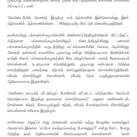
முடியாது. விதிவிலக்குகள் உண்டு. முதல் சில பத்திகளில் சொன்ன மாணவன்
அப்படிப்பட்டவன்.
‘கெமிஸ்டரியில் ரெண்டு இருக்கு சார்..ஆர்கானிக்...இன்னொன்னு இன்-
ஆர்கானிக். ஆர்கானிக்ன்னா....’ சிரித்தபடியே கேட்டுக் கொண்டிருந்தேன்.
நான்கைந்து பல்கலைக்கழகங்களில் விண்ணப்பித்திருக்கிறான். கிட்டத்தட்ட
அத்தனை பல்கலைக்கழகங்களிலும் கிடைத்திருக்கிறது. பனாரஸ்
பல்கலைக்கழகத்தில் வருடத்திற்கு லட்சக்கணக்கில் செலவு பிடிக்கிறது.
அதைத் தன்னால் சமாளிக்க முடியாது என்று அடுத்தபடியாக திண்டுக்கல்
காந்தி கிராம் பல்கலைக்கழகத்தில் சேர விரும்பினான். பணத் தேவையைச்
சொன்னான். உடனடியாக சம்மதித்துவிட முடியாது என்பதால் அடுத்த
வாரத்திற்குள் பணத்தை ஏற்பாடு செய்துவிடுவதாக சொல்லியிருந்தேன்.
ரமேஷ் விசாரித்துச் சொன்னார். ரமேஷ் அரசு மருத்துவமனையில்
ஆலோசகராக இருக்கிறார்.
‘அண்ணா...பையன் வீட்டுக்குப் போனேன்...வீட்டைப் பார்த்தாவே ரொம்பக்
கொடுமையா இருக்கு...தாராளமா கொடுக்கலாம்’. மதுரை மணிகண்டன்,
சென்னை சுந்தர், கோயமுத்தூர் சுந்தர், ரமேஷ் போன்றவர்கள் விசாரித்துச்
சொன்னால் சரியாக இருக்கும்.
காசோலை அனுப்பி அது மாணவன் கையில் வந்து சேருகிற வரையிலும்
அவகாசம் இல்லை. ‘எப்போ கலந்தாய்வுக்கு போகணும்?’ என்று கேட்ட போது
அடுத்த நாள் அதிகாலையில் கிளம்புவதாகச் சொன்னான். ‘நான்