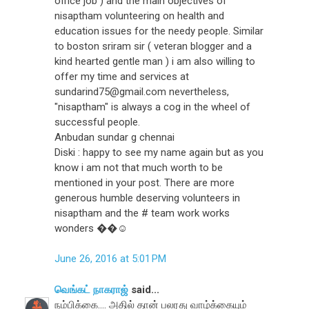
office job ) and the main objectives of
nisaptham volunteering on health and
education issues for the needy people. Similar
to boston sriram sir ( veteran blogger and a
kind hearted gentle man ) i am also willing to
offer my time and services at
sundarind75@gmail.com nevertheless,
"nisaptham" is always a cog in the wheel of
successful people.
Anbudan sundar g chennai
Diski : happy to see my name again but as you
know i am not that much worth to be
mentioned in your post. There are more
generous humble deserving volunteers in
nisaptham and the # team work works
wonders ��☺
June 26, 2016 at 5:01 PM
வெங்கட் நாகராஜ்
said...
நம்பிக்கை.... அதில் தான் பலரது வாழ்க்கையும்