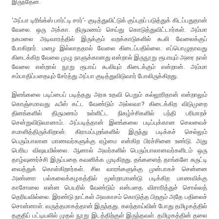
இருந்தேன்.
‘அப்பா டிரிங்க்ஸ் பார்ட்டி சார்’- குடித்துவிட்டுக் குப்புறப் படுத்துக் கிடப்பதுதான்
வேலை. ஒரு அக்கா. திருமணம் செய்து கொடுத்துவிட்டார்கள். அம்மா
நகமலை அடிவாரத்தில் இருக்கும் வறக்காடுகளில் கூலி வேலைக்குப்
போகிறார். மழை இல்லாததால் வேலை கிடைப்பதில்லை. எப்பொழுதாவது
கிடைக்கிற வேலை முழு நாளுக்கானது என்றால் இருநூறு ரூபாயும் அரை நாள்
வேலை என்றால் நூறு ரூபாய் கூலியும் கிடைக்கும் என்றான். அம்மா
சம்பாதிப்பதையும் சேர்த்து அப்பா குடித்துவிடுவார் போலிருக்கிறது.
இளங்கலை படிப்பைப் படித்தது அரசு உதவி பெறும் கல்லூரிதான் என்றாலும்
கொஞ்சமாவது ஃபீஸ் கட்ட வேண்டும் அல்லவா? கிடைக்கிற விடுமுறை
தினங்களில் திருமணம் உள்ளிட்ட நிகழ்ச்சிகளில் பந்தி பரிமாறச்
சென்றுவிடுவானாம். அப்படித்தான் இளங்கலை படிப்புக்கான செலவைச்
சமாளித்திருக்கிறான். கிராமப்புறங்களில் இருந்து படிக்கச் செல்லும்
பெரும்பாலான மாணவர்களுக்கு ஏழ்மை என்கிற பிரச்சினை உண்டு. அது
பெரிய விஷயமில்லை. ஆனால் அவர்களில் பெரும்பாலானவர்களிடம் ஒரு
தாழ்வுணர்ச்சி இருப்பதை கவனிக்க முடிகிறது. தங்களைத் தாங்களே சுருட்டி
வைத்துக் கொள்கிறார்கள். சில வாரங்களுக்கு முன்பாகச் சென்னை
அண்ணா பல்கலைக்கழகத்தில் மூன்றாமாண்டு படிக்கிற மாணவிக்கு
காசோலை என்ன பெயரில் வேண்டும் என்பதை விசாரித்துச் சொல்லத்
தெரியவில்லை. இரண்டு நாட்கள் அவகாசம் கொடுத்த பிறகும் அதே பதிலைச்
சொன்னாள். வருத்தமாகத்தான் இருந்தது. கலந்தாய்வின் போது தமிழகத்தில்
தகுதிப் பட்டியலில் முதல் நூறு இடத்திற்குள் இருந்தவள். தமிழகத்தின் தலை