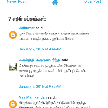
Newer Post
Older Post
7 எதிர் சப்தங்கள்:
Jaikumar
said...
முன்னோர் காலத்தில் உங்கள் புத்த கத்தை உங்கள்
மாமனார் படித்ததாக ஏழுதியுள்ளீர்கள்.
January 2, 2016 at 4:44 AM
அருள்நிதி .கிருஷ்ணமூர்த்தி
said...
அப்போது கூட திருப்பூரில் மிக அற்புதமான
வலைப்பூ எழுத்தாளர்கள் பற்றி துளியும் சொல்ல
மாட்டீர்கள் .
January 2, 2016 at 9:35 AM
Vaa.Manikandan
said...
கிருஷ்ண மூர்த்தி, இந்தக் கட்டுரையில் எதற்கு
Bloggers பற்றி பேச வேண்டும்? இப்படி பேசினால்