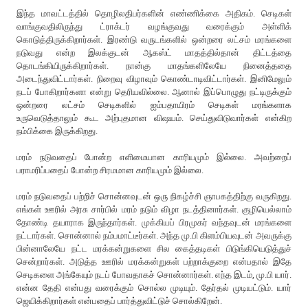
இந்த மாவட்டத்தில் தொழிலதிபர்களின் எண்ணிக்கை அதிகம். செடிகள்
வாங்குவதிலிருந்து ட்ராக்டர் வழங்குவது வரைக்கும் அள்ளிக்
கொடுத்திருக்கிறார்கள். இரண்டு வருடங்களில் ஒன்றரை லட்சம் மரங்களை
நடுவது என்ற இலக்குடன் ஆகஸ்ட் மாதத்தில்தான் திட்டத்தை
தொடங்கியிருக்கிறார்கள். நான்கு மாதங்களிலேயே நினைத்ததை
அடைந்துவிட்டார்கள். நிறைவு விழாவும் கொண்டாடிவிட்டார்கள். இனிமேலும்
நடப் போகிறார்களா என்று தெரியவில்லை. ஆனால் இப்பொழுது நட்டிருக்கும்
ஒன்றரை லட்சம் செடிகளில் ஐம்பதாயிரம் செடிகள் மரங்களாக
உருவெடுத்தாலும் கூட அற்புதமான விஷயம். செய்துவிடுவார்கள் என்கிற
நம்பிக்கை இருக்கிறது.
மரம் நடுவதைப் போன்ற எளிமையான காரியமும் இல்லை. அவற்றைப்
பராமரிப்பதைப் போன்ற சிரமமான காரியமும் இல்லை.
மரம் நடுவதைப் பற்றிச் சொன்னவுடன் ஒரு நிகழ்ச்சி ஞாபகத்திற்கு வருகிறது.
எங்கள் ஊரில் அரசு சார்பில் மரம் நடும் விழா நடத்தினார்கள். குழியெல்லாம்
தோண்டி தயாராக இருந்தார்கள். முக்கியப் பிரமுகர் வந்தவுடன் மரங்களை
நட்டார்கள். சொன்னால் நம்பமாட்டீர்கள். அந்த மு.பி கிளம்பியவுடன் அவருக்கு
பின்னாலேயே நட்ட மரக்கன்றுகளை சில கைத்தடிகள் பிடுங்கியெடுத்துச்
சென்றார்கள். அடுத்த ஊரில் மரக்கன்றுகள் பற்றாக்குறை என்பதால் இதே
செடிகளை அங்கேயும் நடப் போவதாகச் சொன்னார்கள். எந்த இடம், மு.பி யார்.
என்ன தேதி என்பது வரைக்கும் சொல்ல முடியும். தேர்தல் முடியட்டும். யார்
ஜெயிக்கிறார்கள் என்பதைப் பார்த்துவிட்டுச் சொல்கிறேன்.