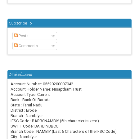
Subscribe To
Posts
Comments
அறக்கட்டளை
Account Number: 05520200007042
Account Holder Name: Nisaptham Trust
Account Type: Current
Bank : Bank Of Baroda
State : Tamil Nadu
District : Erode
Branch : Nambiyur
IFSC Code : BARB0NAMBIY (5th character is zero)
SWIFT Code: BARBINBBCOI
Branch Code : NAMBIY (Last 6 Characters of the IFSC Code)
City : Nambiyur