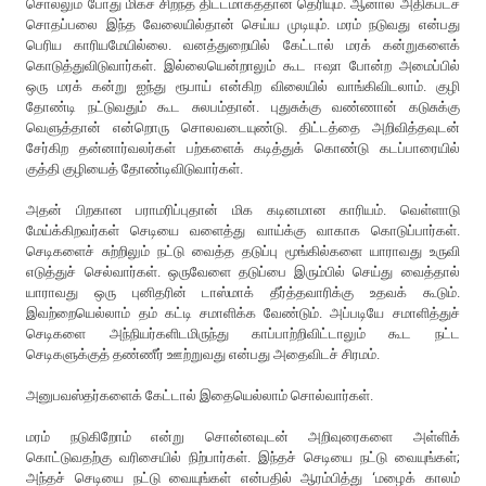
சொல்லும் போது மிகச் சிறந்த திட்டமாகத்தான் தெரியும். ஆனால் அதிகபட்ச
சொதப்பலை இந்த வேலையில்தான் செய்ய முடியும். மரம் நடுவது என்பது
பெரிய காரியமேயில்லை. வனத்துறையில் கேட்டால் மரக் கன்றுகளைக்
கொடுத்துவிடுவார்கள். இல்லையென்றாலும் கூட ஈஷா போன்ற அமைப்பில்
ஒரு மரக் கன்று ஐந்து ரூபாய் என்கிற விலையில் வாங்கிவிடலாம். குழி
தோண்டி நட்டுவதும் கூட சுலபம்தான். புதுசுக்கு வண்ணான் கடுசுக்கு
வெளுத்தான் என்றொரு சொலவடையுண்டு. திட்டத்தை அறிவித்தவுடன்
சேர்கிற தன்னார்வலர்கள் பற்களைக் கடித்துக் கொண்டு கடப்பாரையில்
குத்தி குழியைத் தோண்டிவிடுவார்கள்.
அதன் பிறகான பராமரிப்புதான் மிக கடினமான காரியம். வெள்ளாடு
மேய்க்கிறவர்கள் செடியை வளைத்து வாய்க்கு வாகாக கொடுப்பார்கள்.
செடிகளைச் சுற்றிலும் நட்டு வைத்த தடுப்பு மூங்கில்களை யாராவது உருவி
எடுத்துச் செல்வார்கள். ஒருவேளை தடுப்பை இரும்பில் செய்து வைத்தால்
யாராவது ஒரு புனிதரின் டாஸ்மாக் தீர்த்தவாரிக்கு உதவக் கூடும்.
இவற்றையெல்லாம் தம் கட்டி சமாளிக்க வேண்டும். அப்படியே சமாளித்துச்
செடிகளை அந்நியர்களிடமிருந்து காப்பாற்றிவிட்டாலும் கூட நட்ட
செடிகளுக்குத் தண்ணீர் ஊற்றுவது என்பது அதைவிடச் சிரமம்.
அனுபவஸ்தர்களைக் கேட்டால் இதையெல்லாம் சொல்வார்கள்.
மரம் நடுகிறோம் என்று சொன்னவுடன் அறிவுரைகளை அள்ளிக்
கொட்டுவதற்கு வரிசையில் நிற்பார்கள். இந்தச் செடியை நட்டு வையுங்கள்;
அந்தச் செடியை நட்டு வையுங்கள் என்பதில் ஆரம்பித்து ‘மழைக் காலம்