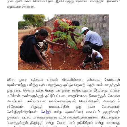
நாள் தனியாகச் சொல்கிறேன். இப்பொழுது அக்கம் பக்கத்தில் நிலைமை
சுமூகமாக இல்லை.
இந்த முறை புத்தகம் எதுவும் சிக்கவில்லை. எவ்வளவு நேரம்தான்
அண்ணாந்து பார்த்தபடியே நேரத்தை ஓட்டுவதெனத் தெரியாமல் ஊருக்குள்
ஒரு நடை சென்று வந்த போது மனதுக்கு சந்தோஷமாக இருந்தது. நான்கு
மயில்கள் கண்களுக்குத் தட்டுப்பட்டன. எசகுபிசகாக நினைத்துக் கொள்ள
வேண்டாம். உண்மையான மயில்களைத்தான் சொல்கிறேன். அதைவிடச்
சந்தோஷம்- திருப்பூர் மாவட்டத்தில் ஒரு நல்ல வேலையைச்
செய்திருக்கிறார்கள்.
வெற்றி
என்ற அமைப்பினர் மாவட்டம் முழுக்கவும்
ஒன்றரை லட்சம் மரக்கன்றுகளை நட்டு வைத்திருக்கிறார்கள். திட்டத்துக்கு
‘வனத்துக்குள் திருப்பூர்’ என்று பெயர். மரம் நடுகிறோம் என்று யாராவது