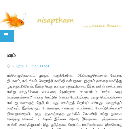
SKIP TO CONTENT
மரம்
1/02/2016 12:27:00 AM
எப்பொழுதெல்லாம் பூமலூர் வருகிறேனோ அப்பொழுதெல்லாம் யோகா,
தியானம், சுகி சிவம், வேதாத்ரி மகரிஷி என்பதான புத்தகம் ஒன்றை வாசித்து
முடித்துவிடுவேன். இங்கு வேறு உபாயம் எதுவுமில்லை. இந்த ஊரில் நண்பர்கள்
என்று யாருமில்லை. எவ்வளவு நேரம்தான் மாமனாரிடம் ‘ஊர்ல மழை
பெஞ்சுதுங்களா?’ என்று கேட்டுக் கொண்டேயிருப்பது. மழை பெய்யவில்லை
என்பது எனக்குத் தெரியும். அது எனக்குத் தெரியும் என்பது அவருக்கும்
தெரியும். இருந்தாலும் பேசுவதற்கு ஏதாவது சமாச்சாரம் வேண்டுமல்லவா?
திணறுவதைவிட ஒரு புத்தகத்தைத் தூக்கிக் கொண்டு வந்து ஓரமாக
அமர்ந்து கொண்டால் சிரமம் இல்லை. அவரே இத்தகைய புத்தகங்களை
வாங்கி வைத்திருப்பார். இது குறித்தான மேற்பட்ட ரகசியங்களை இன்னொரு