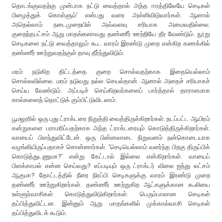
தொடங்குவதற்கு முன்பாக நட்டு வைத்தால் அந்த ஈரத்திலேயே செடிகள்
பிழைத்துக் கொள்ளும்’ என்பது வரை அள்ளிவிடுவார்கள். ஆனால்
அதெல்லாம் நடைமுறையில் அவ்வளவு சரியாக அமைவதில்லை.
குறைந்தபட்சம் ஆறு மாதங்களாவது தண்ணீர் ஊற்றியே தீர வேண்டும். நூறு
செடிகளை நட்டு வைத்தாலும் கூட வாரம் இரண்டு முறை என்கிற கணக்கில்
தண்ணீர் ஊற்றுவதற்குள் தாவு தீர்ந்துவிடும்.
மரம் நடுகிற திட்டத்தை குறை சொல்வதற்காக இதையெல்லாம்
சொல்லவில்லை. மரம் நடுவது நல்ல செயல்தான். ஆனால் அதைச் சரியாகச்
செய்ய வேண்டும். அப்படிச் செய்கிறவர்களைப் பார்த்தால் தாராளமாக
கால்களைத் தொட்டுக் கும்பிட்டுவிடலாம்.
பூமலூரில் ஒரு புது ட்ராக்டரை நிறுத்தி வைத்திருக்கிறார்கள். நடப்பட்ட ஆயிரம்
கன்றுகளை பராமரிப்பதற்காக அந்த ட்ராக்டரையும் கொடுத்திருக்கிறார்கள்.
வாயைப் பிளந்துவிட்டேன். ஒரு பின்னலாடை நிறுவனம் நன்கொடையாக
வழங்கியிருப்பதாகச் சொன்னார்கள். ‘செடியெல்லாம் வளர்ந்த பிறகு திருப்பிக்
கொடுத்துடணுமா?’ என்று கேட்டால் இல்லை என்கிறார்கள். வாயைப்
பிளக்காமல் என்ன செய்வது? எப்படியும் ஒரு ட்ராக்டர் விலை ஐந்து லட்சம்
ஆகுமா? தோட்டத்தில் நீரை நிரப்பி செடிகளுக்கு வாரம் இரண்டு முறை
தண்ணீர் ஊற்றுகிறார்கள். தண்ணீர் ஊற்றுகிற ஆட்களுக்கான கூலியை
உள்ளூர்வாசிகள் கொடுத்துவிடுகிறார்கள். பெரும்பாலான செடிகள்
தப்பித்துவிட்டன. இன்னும் ஆறு மாதங்களில் முக்கால்வாசி செடிகள்
தப்பித்துவிடக் கூடும்.