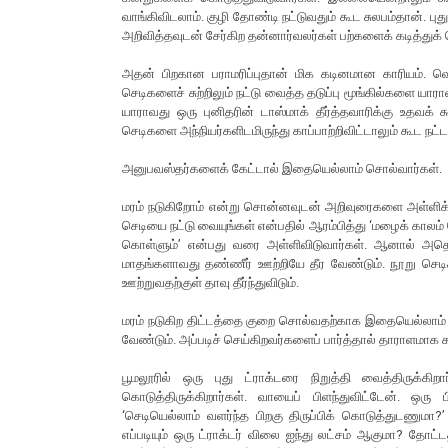
வாங்கிவிடலாம். குழி தோண்டி நட்டுவதும் கூட சுலபம்தான்.
அறிவித்தவுடன் சேர்கிற தன்னார்வலர்கள் பற்களைக் கடித்துக
அதன் பிறகான பராமரிப்புதான் மிக கடினமான காரியம். வெ
செடிகளைச் சுற்றிலும் நட்டு வைத்த தடுப்பு மூங்கில்களை யார
யாராவது ஒரு புனிதரின் டாஸ்மாக் தீர்த்தவாரிக்கு உதவக் 
செடிகளை அந்நியர்களிடமிருந்து காப்பாற்றிவிட்டாலும் கூட ந
அனுபவஸ்தர்களைக் கேட்டால் இதையெல்லாம் சொல்வார்கள்.
மரம் நடுகிறோம் என்று சொன்னவுடன் அறிவுரைகளை அள்ளிக் கொ
செடியை நட்டு வையுங்கள் என்பதில் ஆரம்பித்து ‘மழைக் காலம
கொள்ளும்’ என்பது வரை அள்ளிவிடுவார்கள். ஆனால் அத
மாதங்களாவது தண்ணீர் ஊற்றியே தீர வேண்டும். நூறு செட
ஊற்றுவதற்குள் தாவு தீர்ந்துவிடும்.
மரம் நடுகிற திட்டத்தை குறை சொல்வதற்காக இதையெல்லாம்
வேண்டும். அப்படிச் செய்கிறவர்களைப் பார்த்தால் தாராளமாக க
பூமலூரில் ஒரு புது ட்ராக்டரை நிறுத்தி வைத்திருக்கி
கொடுத்திருக்கிறார்கள். வாயைப் பிளந்துவிட்டேன். ஒ
‘செடியெல்லாம் வளர்ந்த பிறகு திருப்பிக் கொடுத்துடணுமா
எப்படியும் ஒரு ட்ராக்டர் விலை ஐந்து லட்சம் ஆகுமா? தோட்ட