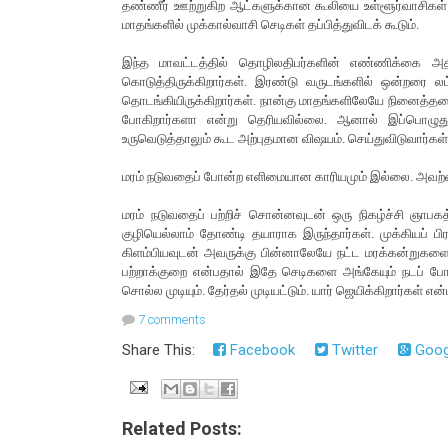
தண்ணீர் ஊற்றுகிற ஆட்களுக்கான கூலியை உள்ளூர்வாசிகள் க
மாதங்களில் முக்கால்வாசி செடிகள் தப்பித்துவிடக் கூடும்.
இந்த மாவட்டத்தில் தொழிலதிபர்களின் எண்ணிக்கை அதிகம
கொடுத்திருக்கிறார்கள். இரண்டு வருடங்களில் ஒன்றரை 
தொடங்கியிருக்கிறார்கள். நான்கு மாதங்களிலேயே நினைத்ததை
போகிறார்களா என்று தெரியவில்லை. ஆனால் இப்பொழுது ந
உருவெடுத்தாலும் கூட அற்புதமான விஷயம். செய்துவிடுவார்கள்
மரம் நடுவதைப் போன்ற எளிமையான காரியமும் இல்லை. அவற்ற
மரம் நடுவதைப் பற்றிச் சொன்னவுடன் ஒரு நிகழ்ச்சி ஞாபகத்த
குழியெல்லாம் தோண்டி தயாராக இருந்தார்கள். முக்கியப் பிர
கிளம்பியவுடன் அவருக்கு பின்னாலேயே நட்ட மரக்கன்றுகளை ச
பற்றாக்குறை என்பதால் இதே செடிகளை அங்கேயும் நடப் போவ
சொல்ல முடியும். தேர்தல் முடியட்டும். யார் ஜெயிக்கிறார்கள் என
7 comments
Share This:
Facebook
Twitter
Goog
Related Posts: