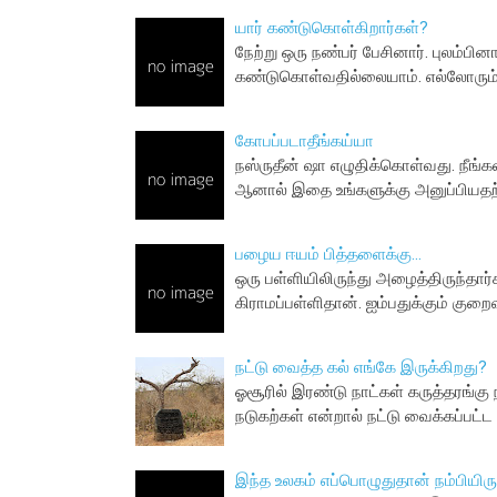
யார் கண்டுகொள்கிறார்கள்?
நேற்று ஒரு நண்பர் பேசினார். புலம்பி
கண்டுகொள்வதில்லையாம். எல்லோரும் ப
கோபப்படாதீங்கய்யா
நஸ்ருதீன் ஷா எழுதிக்கொள்வது. நீங்கள
ஆனால் இதை உங்களுக்கு அனுப்பியதற
பழைய ஈயம் பித்தளைக்கு...
ஒரு பள்ளியிலிருந்து அழைத்திருந்தார்கள
கிராமப்பள்ளிதான். ஐம்பதுக்கும் கு
நட்டு வைத்த கல் எங்கே இருக்கிறது?
ஓசூரில் இரண்டு நாட்கள் கருத்தரங்க
நடுகற்கள் என்றால் நட்டு வைக்கப்பட்
இந்த உலகம் எப்பொழுதுதான் நம்பியிரு