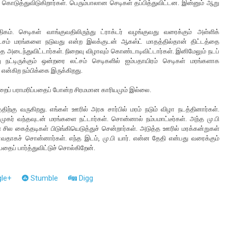
ொடுத்துவிடுகிறார்கள். பெரும்பாலான செடிகள் தப்பித்துவிட்டன. இன்னும் ஆறு
். செடிகள் வாங்குவதிலிருந்து ட்ராக்டர் வழங்குவது வரைக்கும் அள்ளிக்
லட்சம் மரங்களை நடுவது என்ற இலக்குடன் ஆகஸ்ட் மாதத்தில்தான் திட்டத்தை
 அடைந்துவிட்டார்கள். நிறைவு விழாவும் கொண்டாடிவிட்டார்கள். இனிமேலும் நடப்
ட்டிருக்கும் ஒன்றரை லட்சம் செடிகளில் ஐம்பதாயிரம் செடிகள் மரங்களாக
 என்கிற நம்பிக்கை இருக்கிறது.
ைப் பராமரிப்பதைப் போன்ற சிரமமான காரியமும் இல்லை.
ிற்கு வருகிறது. எங்கள் ஊரில் அரசு சார்பில் மரம் நடும் விழா நடத்தினார்கள்.
முகர் வந்தவுடன் மரங்களை நட்டார்கள். சொன்னால் நம்பமாட்டீர்கள். அந்த மு.பி
ில கைத்தடிகள் பிடுங்கியெடுத்துச் சென்றார்கள். அடுத்த ஊரில் மரக்கன்றுகள்
தாகச் சொன்னார்கள். எந்த இடம், மு.பி யார். என்ன தேதி என்பது வரைக்கும்
்பதைப் பார்த்துவிட்டுச் சொல்கிறேன்.
le+
Stumble
Digg