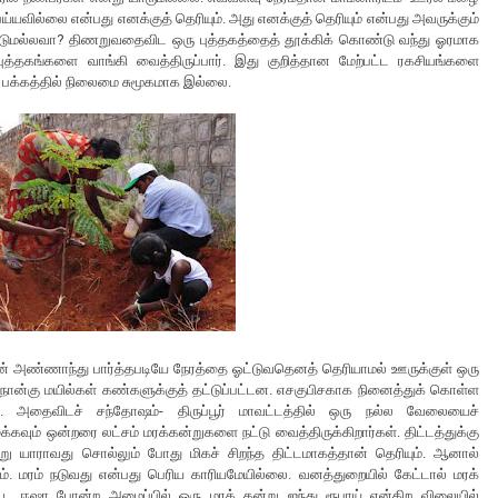
்யவில்லை என்பது எனக்குத் தெரியும். அது எனக்குத் தெரியும் என்பது அவருக்கும்
ேண்டுமல்லவா? திணறுவதைவிட ஒரு புத்தகத்தைத் தூக்கிக் கொண்டு வந்து ஓரமாக
்தகங்களை வாங்கி வைத்திருப்பார். இது குறித்தான மேற்பட்ட ரகசியங்களை
பக்கத்தில் நிலைமை சுமூகமாக இல்லை.
தான் அண்ணாந்து பார்த்தபடியே நேரத்தை ஓட்டுவதெனத் தெரியாமல் ஊருக்குள் ஒரு
ான்கு மயில்கள் கண்களுக்குத் தட்டுப்பட்டன. எசகுபிசகாக நினைத்துக் கொள்ள
 அதைவிடச் சந்தோஷம்- திருப்பூர் மாவட்டத்தில் ஒரு நல்ல வேலையைச்
்கவும் ஒன்றரை லட்சம் மரக்கன்றுகளை நட்டு வைத்திருக்கிறார்கள். திட்டத்துக்கு
 என்று யாராவது சொல்லும் போது மிகச் சிறந்த திட்டமாகத்தான் தெரியும். ஆனால்
. மரம் நடுவது என்பது பெரிய காரியமேயில்லை. வனத்துறையில் கேட்டால் மரக்
ூட ஈஷா போன்ற அமைப்பில் ஒரு மரக் கன்று ஐந்து ரூபாய் என்கிற விலையில்