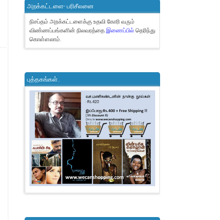
அறக்கட்டளை- பரிசீலனை
நிசப்தம் அறக்கட்டளைக்கு உதவி கோரி வரும்
விண்ணப்பங்களின் நிலவரத்தை
இணைப்பில்
தெரிந்து
கொள்ளலாம்.
புத்தகங்கள்..