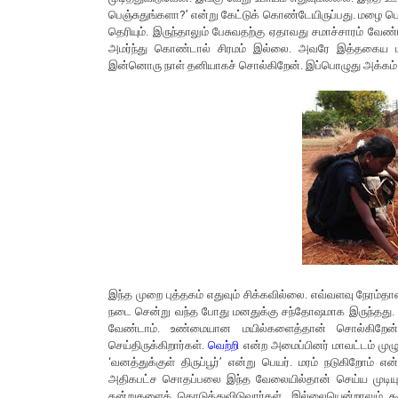
பெஞ்சுதுங்களா?’ என்று கேட்டுக் கொண்டேயிருப்பது. மழை பெய
தெரியும். இருந்தாலும் பேசுவதற்கு ஏதாவது சமாச்சாரம் வ
அமர்ந்து கொண்டால் சிரமம் இல்லை. அவரே இத்தகைய புத
இன்னொரு நாள் தனியாகச் சொல்கிறேன். இப்பொழுது அக்கம் 
இந்த முறை புத்தகம் எதுவும் சிக்கவில்லை. எவ்வளவு நேரம்
நடை சென்று வந்த போது மனதுக்கு சந்தோஷமாக இருந்தது. ந
வேண்டாம். உண்மையான மயில்களைத்தான் சொல்கிறேன்.
செய்திருக்கிறார்கள்.
வெற்றி
என்ற அமைப்பினர் மாவட்டம் முழுக
‘வனத்துக்குள் திருப்பூர்’ என்று பெயர். மரம் நடுகிறோம்
அதிகபட்ச சொதப்பலை இந்த வேலையில்தான் செய்ய முடியும்
கன்றுகளைக் கொடுத்துவிடுவார்கள். இல்லையென்றாலும் க