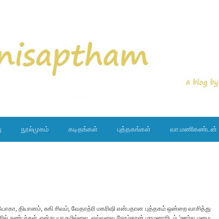
ு
நூல்முகம்
கடிதங்கள்
புத்தகங்கள்
வா.மணிகண்டன்
ா, தியானம், சுகி சிவம், வேதாத்ரி மகரிஷி என்பதான புத்தகம் ஒன்றை வாசித்து
ஊரில் நண்பர்கள் என்று யாருமில்லை. எவ்வளவு நேரம்தான் மாமனாரிடம் ‘ஊர்ல மழை