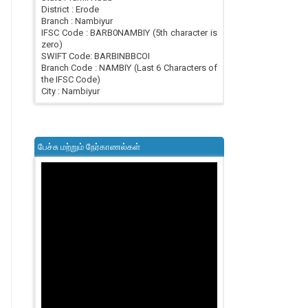
District : Erode
Branch : Nambiyur
IFSC Code : BARB0NAMBIY (5th character is
zero)
SWIFT Code: BARBINBBCOI
Branch Code : NAMBIY (Last 6 Characters of
the IFSC Code)
City : Nambiyur
பேச்சு மற்றும் நேர்காணல்கள்