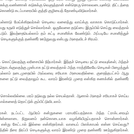
 புதுசுக்கு வண்ணான் கடுசுக்கு வெளுத்தான் என்றொரு சொலவடையுண்டு. திட்டத்தை
் கொண்டு கடப்பாரையில் குத்தி குழியைத் தோண்டிவிடுவார்கள்.
ள்ளாடு மேய்க்கிறவர்கள் செடியை வளைத்து வாய்க்கு வாகாக கொடுப்பார்கள்.
ாவது உருவி எடுத்துச் செல்வார்கள். ஒருவேளை தடுப்பை இரும்பில் செய்து வைத்தால்
கூடும். இவற்றையெல்லாம் தம் கட்டி சமாளிக்க வேண்டும். அப்படியே சமாளித்துச்
ட்ட செடிகளுக்குத் தண்ணீர் ஊற்றுவது என்பது அதைவிடச் சிரமம்.
ட்டுவதற்கு வரிசையில் நிற்பார்கள். இந்தச் செடியை நட்டு வையுங்கள்; அந்தச்
் தொடங்குவதற்கு முன்பாக நட்டு வைத்தால் அந்த ஈரத்திலேயே செடிகள் பிழைத்துக்
ெல்லாம் நடைமுறையில் அவ்வளவு சரியாக அமைவதில்லை. குறைந்தபட்சம் ஆறு
ிகளை நட்டு வைத்தாலும் கூட வாரம் இரண்டு முறை என்கிற கணக்கில் தண்ணீர்
 சொல்லவில்லை. மரம் நடுவது நல்ல செயல்தான். ஆனால் அதைச் சரியாகச் செய்ய
ால்களைத் தொட்டுக் கும்பிட்டுவிடலாம்.
றார்கள். நடப்பட்ட ஆயிரம் கன்றுகளை பராமரிப்பதற்காக அந்த ட்ராக்டரையும்
ரு பின்னலாடை நிறுவனம் நன்கொடையாக வழங்கியிருப்பதாகச் சொன்னார்கள்.
?’ என்று கேட்டால் இல்லை என்கிறார்கள். வாயைப் பிளக்காமல் என்ன செய்வது?
த்தில் நீரை நிரப்பி செடிகளுக்கு வாரம் இரண்டு முறை தண்ணீர் ஊற்றுகிறார்கள்.