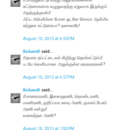
//பார்த்துவிட்டு வந்து அனுபவங்களைக்
கட்டுரைகளாக எழுதுவதற்கு ஏதுவாக இருக்கும்.
அதற்குத்தான்//
அப்ப அமெரிக்கா போன ஒடனே கோவா ஆன்மீக
சுற்றுலா கட்டுரையா? தலைவரே!
August 10, 2015 at 6:55 PM
சேக்காளி
said...
//தாரை தப்பட்டைகள் கிழிந்து தொங்கட்டும்//
படமே வெளியாகல. அதுக்குள்ள ஏஏஏஏஏஏஏன்?
August 10, 2015 at 6:57 PM
சேக்காளி
said...
//மாணவரணி, இளைஞரணி, தொண்டரணி,
மகளிரணி, குறிப்பாக உளவு அணி, குசலம் பேசும்
அணி என்று//
வலைத்தள அணி?
August 10, 2015 at 7:00 PM