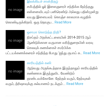
இலக்கியச் சான்றிதழ்
சமீபத்தில் ஓர் இளைஞரைச் சந்திக்க நேர்ந்தது.
என்னைவிடவும் பனிரெண்டு அல்லது பதின்மூன்று
வயது இளையவர். கொஞ்ச காலமாக எழுதிக்
கொண்டிருக்கிறார். ஒரு தொகுப…
Read More
ஒசாமா கொடுத்த நிதி?
நிசப்தம் அறக்கட்டளையின் 2014-2015 ஆம்
ஆண்டுக்கான வருமான வரித்துறையின் வரவு
செலவுக் கணக்கைச் சமர்பிக்க
பட்டயக்கணக்கரைச் சந்தித்த போது ‘ஐந்து ரூபாய் க…
Read More
காரியத்தில் கண்
ஆடுவது அருங்கூத்தாக இருந்தாலும் காரியத்தில்
கண்ணாக இருந்துவிட வேண்டும்
தாண்டவக்கோனே. தேர்தல் வரும், தேர்வுகள்
வரும், த்ரிஷாவுக்கு கல்யாணம் நடக்கும்.…
Read More