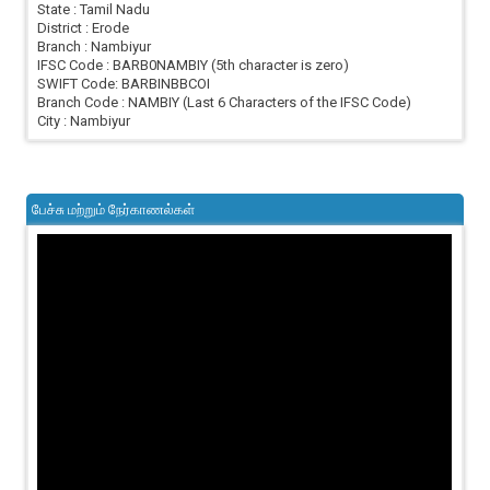
State : Tamil Nadu
District : Erode
Branch : Nambiyur
IFSC Code : BARB0NAMBIY (5th character is zero)
SWIFT Code: BARBINBBCOI
Branch Code : NAMBIY (Last 6 Characters of the IFSC Code)
City : Nambiyur
பேச்சு மற்றும் நேர்காணல்கள்