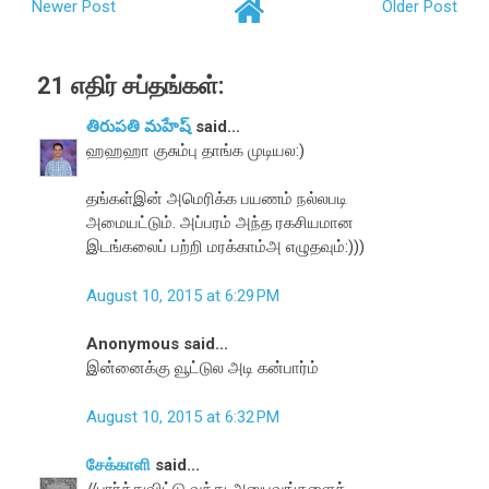
Newer Post
Older Post
21 எதிர் சப்தங்கள்:
తిరుపతి మహేష్
said...
ஹஹஹா குசும்பு தாங்க முடியல:)
தங்கள்இன் அமெரிக்க பயணம் நல்லபடி
அமையட்டும். அப்பரம் அந்த ரகசியமான
இடங்கலைப் பற்றி மரக்காம்அ எழுதவும்:)))
August 10, 2015 at 6:29 PM
Anonymous said...
இன்னைக்கு வூட்டுல அடி கன்பார்ம்
August 10, 2015 at 6:32 PM
சேக்காளி
said...