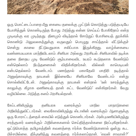
ஒரு மொட்டைப்பாறை மீது கையை தலைக்கு முட்டுக் கொடுத்து படுத்தபடியே
யோசித்துக் கொண்டிருந்த போது அடுத்து என்ன செய்யப் போகிறோம் என்ற
முடிவுக்கு வர முடிந்தது. தினமும் விடிந்தால் சோற்றுப் போசியைத் தூக்கிக்
கொண்டு அலுவலகத்துக்கு வருவதும் பொழுது சாய்ந்தால் வீட்டுக்குச்
சென்று காலை நீட்டுவதுமாக சலிப்பாக இருக்கிறது. வாழ்க்கையை
வண்ணமயமாக மாற்றிவிடலாம். சினிமா அல்லது அரசியல். சினிமாவில் நடிக்க
தலை நிறைய முடி வேண்டும் சூர்யாவைவிட உயரம் கூடுதலாக வேண்டும்
என்றெல்லாம் நிபந்தனைகள் விதிக்கிறார்கள். வில்லன் காமெடியன்
என்பதெல்லாம் வேண்டாம். மணந்தால் மகாதேவி மாதிரி நடித்தால்
அனுஷ்காவுக்கு நாயகன் இல்லையே சினிமாவே வேண்டாம் என்று
சொல்லிவிட்டேன். அனுஷ்காவுக்கு நாயகன் என்றால் ‘உன் உசரத்துக்கு
காலுக்கு கீழாக ஏணியைத் தான் கட்ட வேண்டும்’ என்கிறார்கள். வேறு
வழியில்லை. அடுத்த களம் அரசியல்தான்.
கேப்டனிலிருந்து தனியரசு வரைக்கும் மாநில மாநாடுகளை
அறிவித்துவிட்டார்கள். வைகோவிலிருந்து ஸ்டாலின் வரைக்கும் ஆளாளுக்கு
ஒரு போராட்டத்தைக் கையில் எடுத்துக் கொண்டார்கள். அன்புமணியிலிருந்து
சரத்குமார் வரைக்கும் அறிக்கைகளால் செய்தித்தாள்களை நிரப்புகிறார்கள்.
ஒட்டுமொத்த தமிழகத்தின் கவனத்தை ஈர்க்க வேண்டுமானால் ஒன்று கூட
மிச்சமில்லை. தீக்குளித்து கவனத்தை ஈர்க்கலாம்தான். ‘எவன் சாவான்?’