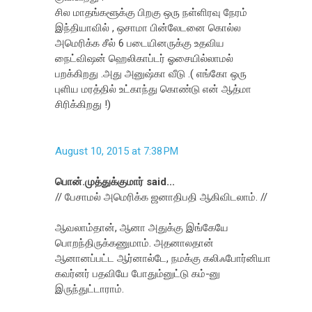
சில மாதங்களூக்கு பிறகு ஒரு நள்ளிரவு நேரம்
இந்தியாவில் , ஒசாமா பின்லேடனை கொல்ல
அமெரிக்க சீல் 6 படையினருக்கு உதவிய
நைட்விஷன் ஹெலிகாப்டர் ஓசையில்லாமல்
பறக்கிறது .அது அனுஷ்கா வீடு .( எங்கோ ஒரு
புளிய மரத்தில் உட்காந்து கொண்டு என் ஆத்மா
சிரிக்கிறது !)
August 10, 2015 at 7:38 PM
பொன்.முத்துக்குமார் said...
// பேசாமல் அமெரிக்க ஜனாதிபதி ஆகிவிடலாம். //
ஆவலாம்தான், ஆனா அதுக்கு இங்கேயே
பொறந்திருக்கணுமாம். அதனாலதான்
ஆனானப்பட்ட ஆர்னால்டே, நமக்கு கலிஃபோர்னியா
கவர்னர் பதவியே போதும்னுட்டு கம்-னு
இருந்துட்டாராம்.