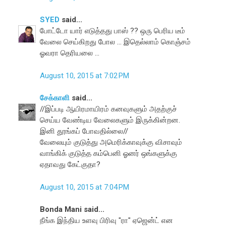
SYED
said...
போட்டோ யார் எடுத்தது பாஸ் ?? ஒரு பெரிய டீம்
வேலை செய்கிறது போல ... இதெல்லாம் கொஞ்சம்
ஓவரா தெரியலை ...
August 10, 2015 at 7:02 PM
சேக்காளி
said...
//இப்படி ஆயிரமாயிரம் கனவுகளும் அதற்குச்
செய்ய வேண்டிய வேலைகளும் இருக்கின்றன.
இனி தூங்கப் போவதில்லை//
வேலையும் குடுத்து அமெரிக்காவுக்கு விசாவும்
வாங்கிக் குடுத்த கம்பெனி ஓனர் ஒங்களுக்கு
ஏதாவது கேட்குதா?
August 10, 2015 at 7:04 PM
Bonda Mani said...
நீங்க இந்திய உளவு பிரிவு "ரா" ஏஜென்ட் என