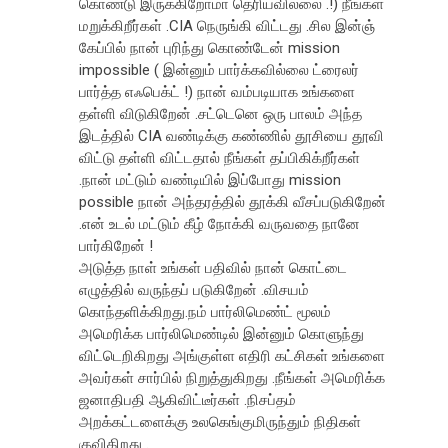
கொண்டு இருக்கிறோமா தெரியவில்லை .!) நீங்கள்
மறுக்கிறீர்கள் .CIA நெருங்கி விட்டது .சில இன்ஞ்
கேப்பில் நான் புரிந்து கொண்டேன் mission
impossible ( இன்னும் பார்க்கவில்லை ட்ரைலர்
பார்த்த எஃபெக்ட் !) நான் வம்படியாக உங்களை
தள்ளி விடுகிறேன் .சட்டெனெ ஒரு பாலம் அந்த
இடத்தில் CIA வண்டிக்கு கண்ணில் தூசியை தூவி
விட்டு தள்ளி விட்டதால் நீங்கள் தப்பிகிக்றீர்கள்
.நான் மட்டும் வண்டியில் இப்போது mission
possible நான் அந்தரத்தில் தூக்கி வீசப்படுகிறேன்
.என் உடல் மட்டும் கீழ் நோக்கி வருவதை நானே
பார்கிறேன் !
அடுத்த நாள் உங்கள் பதிவில் நான் கொட்டை
எழுத்தில் வருந்தப் படுகிறேன் .விசயம்
கொந்தளிக்கிறது.நம் பார்லிமெண்ட் மூலம்
அமெரிக்க பார்லிமெண்டில் இன்னும் கொளுந்து
விட்டெறிகிறது அங்குள்ள எதிரி கட்சிகள் உங்களை
அவர்கள் சார்பில் நிறுத்துகிறது .நீங்கள் அமெரிக்க
ஜனாதிபதி ஆகிவிட்டீர்கள் .நிசப்தம்
அறக்கட்டளைக்கு உலகெங்குமிருந்தும் நிதிகள்
குவிகிறது .