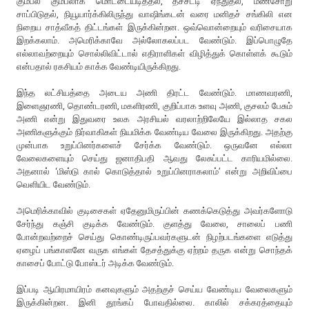
கும்பல் கும்பலாக மொட்டையடித்தல், தீச்சட்டி ஏந்துதல், மண்சோறு
சாப்பிடுதல், நியூயார்க்கிலிருந்து வாஷிங்கடன் வரை மனிதச் சங்கிலி என
நிறைய சாத்வீகத் திட்டங்கள் இருக்கின்றன. ஒவ்வொன்றையும் வரிசையாக
இறக்கலாம். அமெரிக்காவே அல்லோகலப்பட வேண்டும். இப்பொழுதே
எல்லாவற்றையும் சொல்லிவிட்டால் எதிராளிகள் விழித்துக் கொள்ளக் கூடும்
என்பதால் ரகசியம் காக்க வேண்டியிருக்கிறது.
இந்த லட்சியத்தை அடைய அணி திரட்ட வேண்டும். மாணவரணி,
இளைஞரணி, தொண்டரணி, மகளிரணி, குறிப்பாக உளவு அணி, குசலம் பேசும்
அணி என்று இதுவரை உலக அரசியல் வரலாற்றிலேயே இல்லாத சகல
அணிகளுக்கும் நிர்வாகிகள் நியமிக்க வேண்டிய வேலை இருக்கிறது. அதற்கு
முன்பாக உறுப்பினர்களைச் சேர்க்க வேண்டும். ஒருவனே எல்லா
வேலைகளையும் செய்து ஜனாதிபதி ஆவது லேசுப்பட்ட காரியமில்லை.
அதனால் ‘மிஸ்டு கால் கொடுத்தால் உறுப்பினராகலாம்’ என்று அறிவிப்பை
வெளியிட வேண்டும்.
அமெரிக்காவில் குடிசைகள் ஏதேனுமிருப்பின் கணக்கெடுத்து அவர்களோடு
சேர்ந்து கஞ்சி குடிக்க வேண்டும். குளத்து வேலை, சாலைப் பணி
போன்றவற்றைச் செய்து கொண்டிருப்பவர்களுடன் நிழற்படங்களை எடுத்து
ஏழைப் பங்காளனே வருக எங்கள் தேசத்துக்கு ஏற்றம் தருக என்று சொந்தக்
காசைப் போட்டு போஸ்டர் அடிக்க வேண்டும்.
இப்படி ஆயிரமாயிரம் கனவுகளும் அதற்குச் செய்ய வேண்டிய வேலைகளும்
இருக்கின்றன. இனி தூங்கப் போவதில்லை. காலில் சக்கரத்தையும்