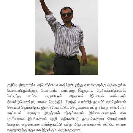
குறிப்பு: நிஜமாகவே அமெரிக்கா வருகிறேன். ஐந்து வாரங்களுக்கு அங்கு தங்க
வேண்டியிருக்கிறது. டென்வரில் யாராவது இருந்தால் தெரியப்படுத்தவும்.
‘வீட்டிற்கு சாப்பிட வருகிறேன். அதனால் இட்லியும் சாம்பாரும்
வேண்டுமென்றோ, மாலை நேரத்தில் பிராந்தி வாங்கித் தரவும்’ என்றெல்லாம்
சொல்லி ஜெர்க்கினும் ஜீன்ஸ் பேண்ட்டும், செருப்புமாக வந்து நின்று கடுப்பேற்ற
மாட்டேன். தோதாக இருந்தால் சந்திக்கலாம். இல்லையென்றால் சில
ரகசியமான இடங்களைப் பற்றி அதிரகசியத் தகவல்களைச் சொன்னால்
போதும். கமுக்கமாக பார்த்துவிட்டு வந்து அனுபவங்களைக் கட்டுரைகளாக
எழுதுவதற்கு ஏதுவாக இருக்கும். அதற்குத்தான்.