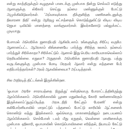
என்று காத்திருக்கும் கழுகுகள் பாடைக்கு முன்பாக நின்று செல்ஃபி எடுத்து
ஆளாளுக்கு ஸ்கோர் செய்து நம்மை மண்ணுக்குள் போட்டு
அமுக்கிவிடுவார்கள். ‘அம்மாவுக்காக தீக்குளித்த மணிகண்டனுக்கு
நிவாரண நிதி’ என்று ஆறேழு லட்சத்தைக் கொடுத்துவிட்டு விடிய விடிய
ஜெயா டிவியில் மானத்தை வாங்குவார்கள். இவர்களோடு மல்லுக்கட்ட
முடியாது.
பேசாமல் அமெரிக்க ஜனாதிபதி ஆகிவிடலாம். உங்களுக்கு சிரிப்பு வருமே.
ஆனானப்பட்ட ஆபிரகாம் லிங்கனையே பார்த்து சிரித்த உலகம். நம்மைப்
பார்த்துச் சிரிக்காதா? சிரிக்கட்டும். ஆனால் இது பெரிய காரியமாகவெல்லாம்
தெரியவில்லை. எதுவா? அதுதான். அமெரிக்க ஜனாதிபதி ஆவது. பத்து
வருடங்களுக்கு முன்பாக மோடி பிரதமர் ஆவார் என்று எத்தனை பேர்
எதிர்பார்த்தார்கள்? அவர் ஆகவில்லையா? அப்படித்தான்.
சில அதிரடித் திட்டங்கள் இருக்கின்றன.
‘ஒபாமா அரசே சாராயத்தை நிறுத்து’ என்றவொரு போராட்டத்திலிருந்து
ஆரம்பிக்கலாம். அமெரிக்காவில் பூரண மதுவிலக்கு கோரி உண்ணாவிரதம்
இருக்கலாம்.‘துருப்பிடித்த அரசு...நீதி கேட்கும் பேரணி’ என்று
கலிபோர்னியாவில் மாநாட்டுப் பந்தலைப் போட்டு லாரியில் ஆட்களைக்
கொண்டு வந்து இறக்கலாம். ஒவ்வொரு மாகாணத்திலும் நடைபயணம்
ஆரம்பிக்கலாம். செல்போன் டவர் மீது ஏறுதல், வெள்ளை மாளிகைக்கு
முன்பாக ஹிலாரி, ஒபாமாவின் கொடும்பாவிகளை எரித்தல், நியாயம் கேட்டு