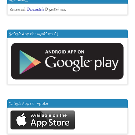
விவரங்கள்
இருக்கின்றன.
இணைப்பில்
நிசப்தம் App (for ஆண்ட்ராய்ட்)
நிசப்தம் App (for Apple)