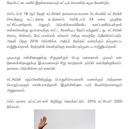
தோள்பட்டைகளில் இறக்கையையும் கட்டிக் கொண்டு சுழல வேண்டும்.
செப்டம்பர் 18 ஆம் தேதி கட்சியின் தலைமையகமான டென்வரில் கட்சியின்
செயற்குழு கூட்டத்தை நடத்தலாம். அக்டோபர் 24 வரை முழுநேர
கட்சிப்பணிதான். அதுவும் அமெரிக்காவிலேயே. களப்பணியென்றால்
என்னவென்று ஒபாமாவுக்கு காட்ட வேண்டிய நேரம் வந்துவிட்டது. கட்சியின்
கொடி, சின்னம், வேட்பாளர்கள் எல்லாம் அங்கு வைத்தே அறிவிக்கப்படும்.
அதன் பிறகு 2016 அமெரிக்க அதிபர் தேர்தல் வரைக்கும் நம்முடைய
ராஜ்ஜியம்தான். தேர்தலில் வென்றபிறகு உலகமே நம்முடைய ராஜ்ஜியம்தான்.
முடியாது என்கிறவனுக்கு சிறுகுன்றும் பெரு மலைதான். முடியும் என
நினைக்கிறவனுக்கு இமயமலையும் சிறு கரடுதான். நம்பிக் களமிறங்குவோம்.
நாளைய அமெரிக்கா நம் கையில்.
கட்சியின் உறுப்பினரிலிருந்து பொதுச்செயலாளர் வரைக்கும் அத்தனை
பொறுப்புகளும் காலியாகத்தான் இருக்கின்றன. யார் வேண்டுமானாலும்
அணுகலாம்.
ம்ம்ம்...தாரை தப்பட்டைகள் கிழிந்து தொங்கட்டும். 2016 லட்சியம்! 2020
நிச்சயம்.