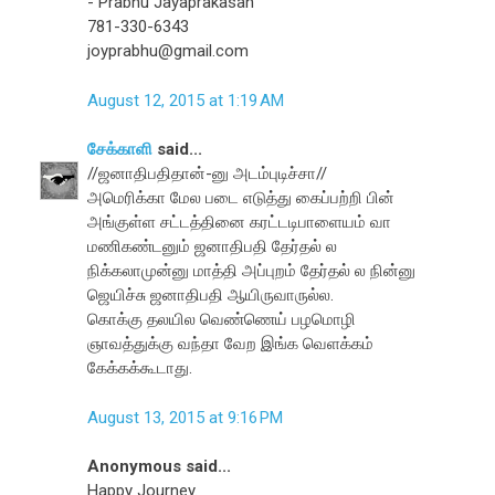
- Prabhu Jayaprakasan
781-330-6343
joyprabhu@gmail.com
August 12, 2015 at 1:19 AM
சேக்காளி
said...
//ஜனாதிபதிதான்-னு அடம்புடிச்சா//
அமெரிக்கா மேல படை எடுத்து கைப்பற்றி பின்
அங்குள்ள சட்டத்தினை கரட்டடிபாளையம் வா
மணிகண்டனும் ஜனாதிபதி தேர்தல் ல
நிக்கலாமுன்னு மாத்தி அப்புறம் தேர்தல் ல நின்னு
ஜெயிச்சு ஜனாதிபதி ஆயிருவாருல்ல.
கொக்கு தலயில வெண்ணெய் பழமொழி
ஞாவத்துக்கு வந்தா வேற இங்க வெளக்கம்
கேக்கக்கூடாது.
August 13, 2015 at 9:16 PM
Anonymous said...
Happy Journey.