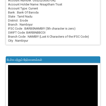
Account Number: 05520200007042
Account Holder Name: Nisaptham Trust
Account Type: Current
Bank : Bank Of Baroda
State : Tamil Nadu
District : Erode
Branch : Nambiyur
IFSC Code : BARB0NAMBIY (5th character is zero)
SWIFT Code: BARBINBBCOI
Branch Code : NAMBIY (Last 6 Characters of the IFSC Code)
City : Nambiyur
பேச்சு மற்றும் நேர்காணல்கள்