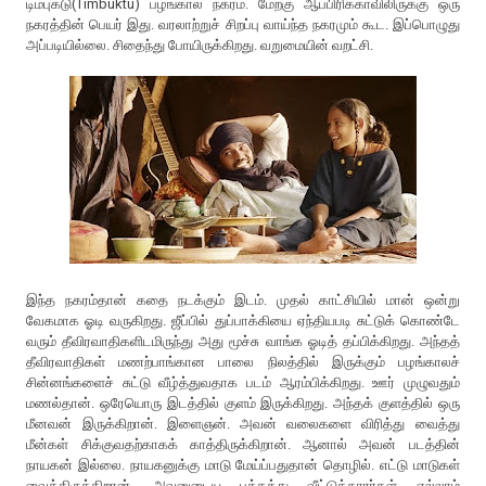
டிம்புக்டு(Timbuktu) பழங்கால நகரம். மேற்கு ஆப்பிரிக்காவிலிருக்கு ஒரு
நகரத்தின் பெயர் இது. வரலாற்றுச் சிறப்பு வாய்ந்த நகரமும் கூட. இப்பொழுது
அப்படியில்லை. சிதைந்து போயிருக்கிறது. வறுமையின் வறட்சி.
இந்த நகரம்தான் கதை நடக்கும் இடம். முதல் காட்சியில் மான் ஒன்று
வேகமாக ஓடி வருகிறது. ஜீப்பில் துப்பாக்கியை ஏந்தியபடி சுட்டுக் கொண்டே
வரும் தீவிரவாதிகளிடமிருந்து அது மூச்சு வாங்க ஓடித் தப்பிக்கிறது. அந்தத்
தீவிரவாதிகள் மணற்பாங்கான பாலை நிலத்தில் இருக்கும் பழங்காலச்
சின்னங்களைச் சுட்டு வீழ்த்துவதாக படம் ஆரம்பிக்கிறது. ஊர் முழுவதும்
மணல்தான். ஒரேயொரு இடத்தில் குளம் இருக்கிறது. அந்தக் குளத்தில் ஒரு
மீனவன் இருக்கிறான். இளைஞன். அவன் வலைகளை விரித்து வைத்து
மீன்கள் சிக்குவதற்காகக் காத்திருக்கிறான். ஆனால் அவன் படத்தின்
நாயகன் இல்லை. நாயகனுக்கு மாடு மேய்ப்பதுதான் தொழில். எட்டு மாடுகள்
வைத்திருக்கிறான். அவனுடைய பக்கத்து வீட்டுக்காரர்கள் எல்லாம்