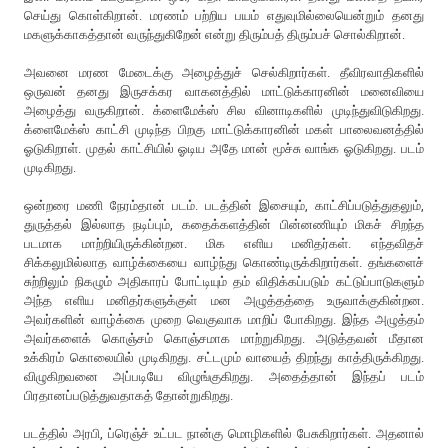
செய்து கொள்கிறான். மரணம் பற்றிய பயம் எதுவுமில்லையென்றும் தனது
மகளுக்காகத்தான் வருந்துகிறேன் என்று திரும்பத் திரும்பச் சொல்கிறான்.
அவனை மரண மேடைக்கு அழைத்துச் செல்கிறார்கள். தீவிரவாதிகளில்
ஒருவன் தனது இருசக்கர வாகனத்தில் மாட்டுக்காரனின் மனைவியை
அழைத்து வருகிறான். க்ளைமேக்ஸ் சில வினாடிகளில் முடிந்துவிடுகிறது.
க்ளைமேக்ஸ் காட்சி முடிந்த பிறகு மாட்டுக்காரனின் மகள் பாலைவனத்தில்
ஓடுகிறாள். முதல் காட்சியில் ஓடிய அதே மான் மூச்சு வாங்க ஓடுகிறது. படம்
முடிகிறது.
ஒன்றரை மணி நேரம்தான் படம். படத்தின் இசையும், காட்சிப்படுத்துதலும்,
துருத்தல் இல்லாத நடிப்பும், கதைக்களத்தின் பின்னணியும் மிகச் சிறந்த
படமாக மாற்றியிருக்கின்றன. மிக எளிய மனிதர்கள். எந்தவிதச்
சிக்கலுமில்லாத வாழ்க்கையை வாழ்ந்து கொண்டிருக்கிறார்கள். தங்களைச்
சுற்றிலும் நிகழும் அதிகாரப் போட்டியும் தம் விதிக்கப்படும் கட்டுப்பாடுகளும்
அந்த எளிய மனிதர்களுக்குள் மன அழுத்தத்தை உருவாக்குகின்றன.
அவர்களின் வாழ்க்கை முறை வெகுவாக மாறிப் போகிறது. இந்த அழுத்தம்
அவர்களைக் கொஞ்சம் கொஞ்சமாக மாற்றுகிறது. அடுத்தவன் மீதான
உக்கிரம் கொலையில் முடிகிறது. சட்டமும் வாயைத் திறந்து காத்திருக்கிறது.
விழுகிறவனை அப்படியே விழுங்குகிறது. அதைத்தான் இந்தப் படம்
பிரதானப்படுத்துவதாகத் தோன்றுகிறது.
படத்தில் அரபி, ப்ரெஞ்ச் உட்பட நான்கு மொழிகளில் பேசுகிறார்கள். அதனால்