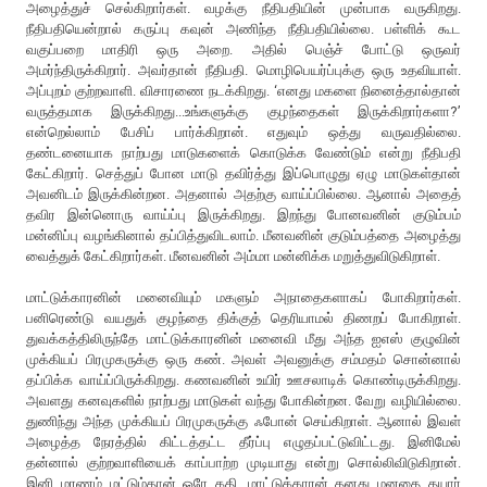
அழைத்துச் செல்கிறார்கள். வழக்கு நீதிபதியின் முன்பாக வருகிறது.
நீதிபதியென்றால் கருப்பு கவுன் அணிந்த நீதிபதியில்லை. பள்ளிக் கூட
வகுப்பறை மாதிரி ஒரு அறை. அதில் பெஞ்ச் போட்டு ஒருவர்
அமர்ந்திருக்கிறார். அவர்தான் நீதிபதி. மொழிபெயர்ப்புக்கு ஒரு உதவியாள்.
அப்புறம் குற்றவாளி. விசாரணை நடக்கிறது. ‘எனது மகளை நினைத்தால்தான்
வருத்தமாக இருக்கிறது...உங்களுக்கு குழந்தைகள் இருக்கிறார்களா?’
என்றெல்லாம் பேசிப் பார்க்கிறான். எதுவும் ஒத்து வருவதில்லை.
தண்டனையாக நாற்பது மாடுகளைக் கொடுக்க வேண்டும் என்று நீதிபதி
கேட்கிறார். செத்துப் போன மாடு தவிர்த்து இப்பொழுது ஏழு மாடுகள்தான்
அவனிடம் இருக்கின்றன. அதனால் அதற்கு வாய்ப்பில்லை. ஆனால் அதைத்
தவிர இன்னொரு வாய்ப்பு இருக்கிறது. இறந்து போனவனின் குடும்பம்
மன்னிப்பு வழங்கினால் தப்பித்துவிடலாம். மீனவனின் குடும்பத்தை அழைத்து
வைத்துக் கேட்கிறார்கள். மீனவனின் அம்மா மன்னிக்க மறுத்துவிடுகிறாள்.
மாட்டுக்காரனின் மனைவியும் மகளும் அநாதைகளாகப் போகிறார்கள்.
பனிரெண்டு வயதுக் குழந்தை திக்குத் தெரியாமல் திணறப் போகிறாள்.
துவக்கத்திலிருந்தே மாட்டுக்காரனின் மனைவி மீது அந்த ஐஎஸ் குழுவின்
முக்கியப் பிரமுகருக்கு ஒரு கண். அவள் அவனுக்கு சம்மதம் சொன்னால்
தப்பிக்க வாய்ப்பிருக்கிறது. கணவனின் உயிர் ஊசலாடிக் கொண்டிருக்கிறது.
அவளது கனவுகளில் நாற்பது மாடுகள் வந்து போகின்றன. வேறு வழியில்லை.
துணிந்து அந்த முக்கியப் பிரமுகருக்கு ஃபோன் செய்கிறாள். ஆனால் இவள்
அழைத்த நேரத்தில் கிட்டத்தட்ட தீர்ப்பு எழுதப்பட்டுவிட்டது. இனிமேல்
தன்னால் குற்றவாளியைக் காப்பாற்ற முடியாது என்று சொல்லிவிடுகிறான்.
இனி மரணம் மட்டும்தான் ஒரே கதி. மாட்டுக்காரன் தனது மனதை தயார்