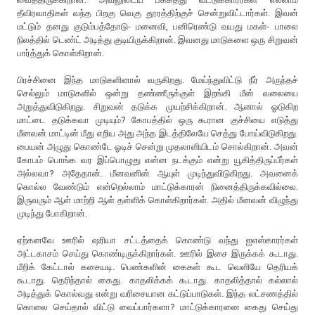
தீவிரவாதிகள் வந்த பிறகு வெகு தூரத்திற்குச் சென்றுவிட்டார்கள். இவன்
மட்டும் தனது குடும்பத்தோடு- மனைவி, பனிரெண்டு வயது மகள்- பாலை
நிலத்தில் டெண்ட் அடித்து குடியிருக்கிறான். இவனது மாடுகளை ஒரு சிறுவன்
பார்த்துக் கொள்கிறான்.
பிரச்சினை இந்த மாடுகளினால் வருகிறது. மேய்ந்துவிட்டு நீர் அருந்தச்
செல்லும் மாடுகளில் ஒன்று தண்ணீருக்குள் இறங்கி மீன் வலையை
அறுத்துவிடுகிறது. சிறுவன் தடுக்க முயற்சிக்கிறான். ஆனால் ஓடுகிற
மாட்டை தடுக்கவா முடியும்? கோபத்தில் ஒரு கூரான குச்சியை எடுத்து
மீனவன் மாட்டின் மீது எறிய அது அந்த இடத்திலேயே செத்து போய்விடுகிறது.
பையன் அழுது கொண்டே ஓடிச் சென்று முதலாளியிடம் சொல்கிறான். அவன்
கோபம் பொங்க வர இப்பொழுது என்ன நடக்கும் என்று யூகித்திருப்பீர்கள்
அல்லவா? அதேதான். மீனவனின் ஆயுள் முடிந்துவிடுகிறது. அவனைக்
கொல்ல வேண்டும் என்றெல்லாம் மாட்டுக்காரன் நினைத்திருக்கவில்லை.
இருவரும் ஆள் மாற்றி ஆள் தள்ளிக் கொள்கிறார்கள். அதில் மீனவன் விழுந்து
முடிந்து போகிறான்.
ஏற்கனவே ஊரில் ஷரியா சட்டத்தைக் கொண்டு வந்து ஐஎஸ்காரர்கள்
அட்டகாசம் செய்து கொண்டிருக்கிறார்கள். ஊரில் இசை இருக்கக் கூடாது.
மீறிக் கேட்டால் கசையடி. பெண்களின் கைகள் கூட வெளியே தெரியக்
கூடாது. தெரிந்தால் கைது. காதலிக்கக் கூடாது. காதலித்தால் கல்லால்
அடித்துக் கொல்வது என்று வரிசையான கட்டுப்பாடுகள். இந்த லட்சணத்தில்
கொலை செய்தால் விட்டு வைப்பார்களா? மாட்டுக்காரனை கைது செய்து