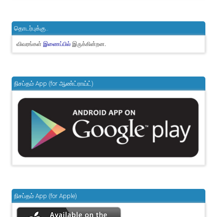
தொடர்புக்கு..
விவரங்கள்
இருக்கின்றன.
இணைப்பில்
நிசப்தம் App (for ஆண்ட்ராய்ட்)
நிசப்தம் App (for Apple)