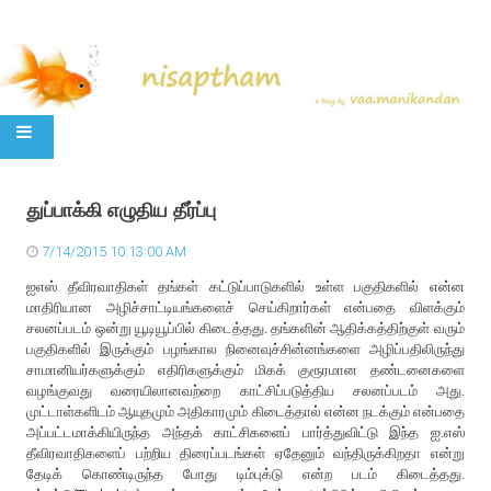
SKIP TO CONTENT
துப்பாக்கி எழுதிய தீர்ப்பு
7/14/2015 10:13:00 AM
ஐஎஸ் தீவிரவாதிகள் தங்கள் கட்டுப்பாடுகளில் உள்ள பகுதிகளில் என்ன
மாதிரியான அழிச்சாட்டியங்களைச் செய்கிறார்கள் என்பதை விளக்கும்
சலனப்படம் ஒன்று யூடியூப்பில் கிடைத்தது. தங்களின் ஆதிக்கத்திற்குள் வரும்
பகுதிகளில் இருக்கும் பழங்கால நினைவுச்சின்னங்களை அழிப்பதிலிருந்து
சாமானியர்களுக்கும் எதிரிகளுக்கும் மிகக் குரூரமான தண்டனைகளை
வழங்குவது வரையிலானவற்றை காட்சிப்படுத்திய சலனப்படம் அது.
முட்டாள்களிடம் ஆயுதமும் அதிகாரமும் கிடைத்தால் என்ன நடக்கும் என்பதை
அப்பட்டமாக்கியிருந்த அந்தக் காட்சிகளைப் பார்த்துவிட்டு இந்த ஐ.எஸ்
தீவிரவாதிகளைப் பற்றிய திரைப்படங்கள் ஏதேனும் வந்திருக்கிறதா என்று
தேடிக் கொண்டிருந்த போது டிம்புக்டு என்ற படம் கிடைத்தது.