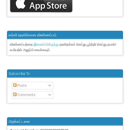
கல்வி உதவிக்கான விண்ணப்பம்
விண்ணப்பத்தை
தரவிறக்கம் செய்து பூர்த்தி செய்து தபால்/
இணைப்பிலிருந்து
கூரியரில் அனுப்பி வைக்கவும்.
Subscribe To
Posts
Comments
அறக்கட்டளை