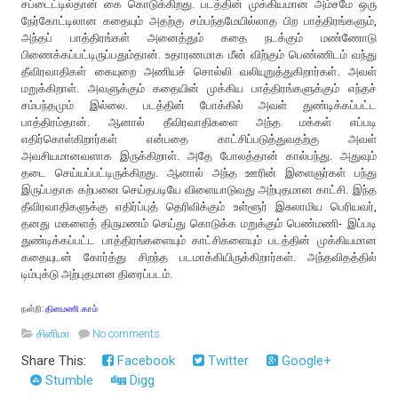
சப்டைட்டில்தான் கை கொடுக்கிறது. படத்தின் முக்கியமான அம்சமே ஒரு
நேர்கோட்டிலான கதையும் அதற்கு சம்பந்தமேயில்லாத பிற பாத்திரங்களும்,
அந்தப் பாத்திரங்கள் அனைத்தும் கதை நடக்கும் மண்ணோடு
பிணைக்கப்பட்டிருப்பதும்தான். உதாரணமாக மீன் விற்கும் பெண்ணிடம் வந்து
தீவிரவாதிகள் கையுறை அணியச் சொல்லி வலியுறுத்துகிறார்கள். அவள்
மறுக்கிறாள். அவளுக்கும் கதையின் முக்கிய பாத்திரங்களுக்கும் எந்தச்
சம்பந்தமும் இல்லை. படத்தின் போக்கில் அவள் துண்டிக்கப்பட்ட
பாத்திரம்தான். ஆனால் தீவிரவாதிகளை அந்த மக்கள் எப்படி
எதிர்கொள்கிறார்கள் என்பதை காட்சிப்படுத்துவதற்கு அவள்
அவசியமானவளாக இருக்கிறாள். அதே போலத்தான் கால்பந்து. அதுவும்
தடை செய்யப்பட்டிருக்கிறது. ஆனால் அந்த ஊரின் இளைஞர்கள் பந்து
இருப்பதாக கற்பனை செய்தபடியே விளையாடுவது அற்புதமான காட்சி. இந்த
தீவிரவாதிகளுக்கு எதிர்ப்புத் தெரிவிக்கும் உள்ளூர் இசுலாமிய பெரியவர்,
தனது மகளைத் திருமணம் செய்து கொடுக்க மறுக்கும் பெண்மணி- இப்படி
துண்டிக்கப்பட்ட பாத்திரங்களையும் காட்சிகளையும் படத்தின் முக்கியமான
கதையுடன் கோர்த்து சிறந்த படமாக்கியிருக்கிறார்கள். அந்தவிதத்தில்
டிம்புக்டு அற்புதமான திரைப்படம்.
நன்றி:
தினமணி.காம்
சினிமா
No comments
Share This:
Facebook
Twitter
Google+
Stumble
Digg