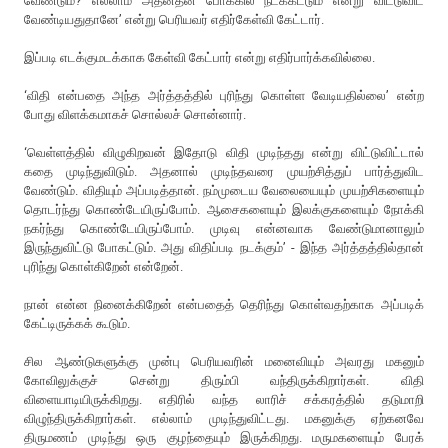
வேண்டும்? எல்லாம் அதனதன் போக்கில் நடக்கட்டும் என்று விட்டுவிட
வேண்டியதுதானே’ என்று பெரியவர் எதிர்கேள்வி கேட்டார்.
இப்படி எடக்குமடக்காக கேள்வி கேட்பார் என்று எதிர்பார்க்கவில்லை.
‘விதி என்பதை அந்த அர்த்தத்தில் புரிந்து கொள்ள வேடியதில்லை’ என்ற
போது விளக்கமாகச் சொல்லச் சொன்னார்.
‘வெள்ளத்தில் விழுகிறவன் இதோடு விதி முடிந்தது என்று விட்டுவிட்டால்
கதை முடிந்துவிடும். அதனால் முடிந்தவரை முயற்சித்துப் பார்த்துவிட
வேண்டும். விதியும் அப்படித்தான். நம்முடைய வேலையையும் முயற்சிகளையும்
தொடர்ந்து கொண்டேயிருப்போம். ஆசைகளையும் இலக்குகளையும் நோக்கி
நகர்ந்து கொண்டேயிருப்போம். முடிவு என்னவாக வேண்டுமானாலும்
இருந்துவிட்டு போகட்டும். அது விதிப்படி நடக்கும்’ - இந்த அர்த்தத்தில்தான்
புரிந்து கொள்கிறேன் என்றேன்.
நான் என்ன நினைக்கிறேன் என்பதைத் தெரிந்து கொள்வதற்காக அப்படிக்
கேட்டிருக்கக் கூடும்.
சில ஆண்டுகளுக்கு முன்பு பெரியவரின் மனைவியும் அவரது மகனும்
கோவிலுக்குச் சென்று திரும்பி வந்திருக்கிறார்கள். விதி
விளையாடியிருக்கிறது. எதிரில் வந்த லாரிச் சக்கரத்தில் தடுமாறி
விழுந்திருக்கிறார்கள். எல்லாம் முடிந்துவிட்டது. மகனுக்கு ஏற்கனவே
திருமணம் முடிந்து ஒரு குழந்தையும் இருக்கிறது. மருமகளையும் பேரக்