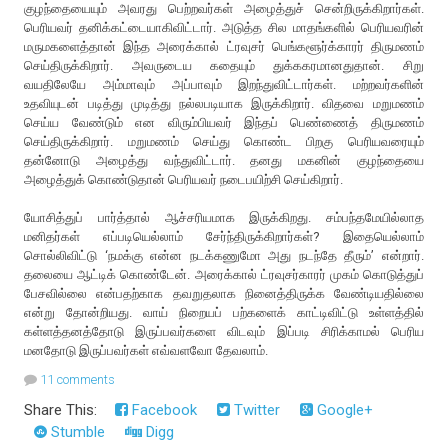
குழந்தையையும் அவரது பெற்றவர்கள் அழைத்துச் சென்றிருக்கிறார்கள்.
பெரியவர் தனிக்கட்டையாகிவிட்டார். அடுத்த சில மாதங்களில் பெரியவரின்
மருமகளைத்தான் இந்த அரைக்கால் ட்ரவுசர் பெங்களூர்க்காரர் திருமணம்
செய்திருக்கிறார். அவருடைய கதையும் துக்ககரமானதுதான். சிறு
வயதிலேயே அம்மாவும் அப்பாவும் இறந்துவிட்டார்கள். மற்றவர்களின்
உதவியுடன் படித்து முடித்து நல்லபடியாக இருக்கிறார். விதவை மறுமணம்
செய்ய வேண்டும் என விரும்பியவர் இந்தப் பெண்ணைத் திருமணம்
செய்திருக்கிறார். மறுமணம் செய்து கொண்ட பிறகு பெரியவரையும்
தன்னோடு அழைத்து வந்துவிட்டார். தனது மகனின் குழந்தையை
அழைத்துக் கொண்டுதான் பெரியவர் நடைபயிற்சி செய்கிறார்.
யோசித்துப் பார்த்தால் ஆச்சரியமாக இருக்கிறது. சம்பந்தமேயில்லாத
மனிதர்கள் எப்படியெல்லாம் சேர்ந்திருக்கிறார்கள்? இதையெல்லாம்
சொல்லிவிட்டு ‘நமக்கு என்ன நடக்கணுமோ அது நடந்தே தீரும்’ என்றார்.
தலையை ஆட்டிக் கொண்டேன். அரைக்கால் ட்ரவுசர்காரர் முகம் கொடுத்துப்
பேசவில்லை என்பதற்காக தவறுதலாக நினைத்திருக்க வேண்டியதில்லை
என்று தோன்றியது. வாய் நிறையப் பற்களைக் காட்டிவிட்டு உள்ளத்தில்
கள்ளத்தனத்தோடு இருப்பவர்களை விடவும் இப்படி சிரிக்காமல் பெரிய
மனதோடு இருப்பவர்கள் எவ்வளவோ தேவலாம்.
11 comments
Share This:
Facebook
Twitter
Google+
Stumble
Digg