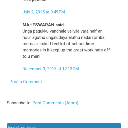
July 2, 2015 at 9:49 PM
MAHESWARAN said...
Unga pagukku vandhale veliyila vara half an
hour aguthu ungaludaya eluthu nadai romba
arumaiai iruku I feel lot of school time
memories in it keep up the great work hats off
to u mani
December 3, 2015 at 12:13 PM
Post a Comment
Subscribe to:
Post Comments (Atom)
கேள்வியும் பதிலும்