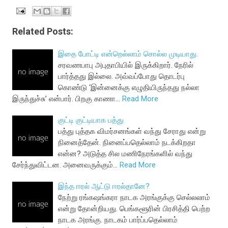
Related Posts:
இதை போட்டி என்றெல்லாம் சொல்ல முடியாது.
சரவணபாபு அபுதாபியில் இருக்கிறார். நேரில்
பார்த்தது இல்லை. அவ்வப்போது தொடர்பு
கொண்டு ‘இன்னைக்கு எழுதியிருந்தது நல்லா
இருந்துச்சு’ என்பார். பிறகு காணா…
Read More
குட்டி குட்டியாக பத்து
பத்து புத்தக விமர்சனங்கள் வந்து சேராது என்று
நினைத்தேன். நினைப்பதெல்லாம் நடக்கிறதா
என்ன? அடுத்த சில மணிநேரங்களில் வந்து
சேர்ந்துவிட்டன. அனைவருக்கும்…
Read More
இந்த ஈரல் ஆட்டு ஈரல்தானே?
நேற்று ரங்கஷங்கரா நாடக அரங்குக்கு செல்லலாம்
என்று தோன்றியது. பெங்களூரின் பிரசித்தி பெற்ற
நாடக அரங்கு. நாடகம் பார்ப்பதெல்லாம்