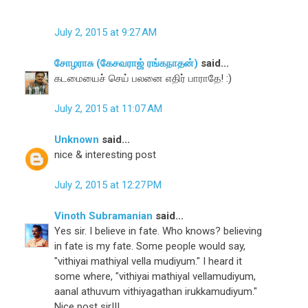
July 2, 2015 at 9:27 AM
சோழராசு (கேசவராஜ் ரங்கநாதன்)
said...
கடமையைச் செய் பலனை எதிர் பாராதே! :)
July 2, 2015 at 11:07 AM
Unknown
said...
nice & interesting post
July 2, 2015 at 12:27 PM
Vinoth Subramanian
said...
Yes sir. I believe in fate. Who knows? believing
in fate is my fate. Some people would say,
"vithiyai mathiyal vella mudiyum." I heard it
some where, "vithiyai mathiyal vellamudiyum,
aanal athuvum vithiyagathan irukkamudiyum."
Nice post sir!!!