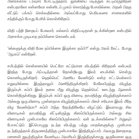
அரைக்கால் ட்ரவுசர் போட்டிருந்தார். லுங்கியை மடித்துக் கட்டியிருந்தேன்
என்பதாலோ என்னவோ என்னிடம் முகம் கொடுத்து பேசவில்லை. அதன் பிறகு
வீட்டுப் பக்கம் செல்வதில்லை. அவ்வப்போது பெரியவரை சாலைகளில்
சந்திக்கும் போது பேசிக் கொள்கிறோம்.
விதி பற்றி நிறையப் பேசுவார். எல்லாம் விதிப்படிதான் நடக்கின்றன என்பதில்
அசைக்க முடியாத நம்பிக்கை கொண்டவர்.
‘உங்களுக்கு விதி மேல நம்பிக்கை இருக்கா தம்பி?’ என்று அவர் கேட்ட போது
‘ஆமாம்’ என்றேன்.
சமீபத்தில் சென்னையில் மெட்ரோ கட்டுமான விபத்தில் கிரிதரன் என்பவர்
இறந்த போது அப்படித்தான் தோன்றியது. இவர் பைக்கில் சென்று
கொண்டிருக்கிறார். ஹெல்மெட் அணிய வேண்டும் என்ற சட்டமெல்லாம்
எதுவுமில்லை. இருந்தாலும் அணிந்திருக்கிறார். மேலேயிருந்து விழுந்த
இரும்புக் கம்பி இவர் தலை மீது விழுந்து ஹெல்மெட் உடைந்து ஆளைக்
கொன்றிருக்கிறது. இரும்புக் கம்பி ஒரு வினாடி தாமதித்து விழுந்திருக்கலாம்
அல்லது ஒரு வினாடி முன்னதாக விழுந்திருக்கலாம். மிகச் சரியாக இவர் மீதே
விழ வேண்டுமா? கம்பி அந்த நேரத்திலேயே விழட்டும். இவராவது சில
வினாடிகள் தாமதித்து வீட்டிலிருந்து கிளம்பியிருக்கலாம் அல்லது சில
வினாடிகள் முன்பாகவே கிளம்பியிருக்கலாம். ஏன் நடக்கவில்லை? அதுவும்
போகட்டும். இப்பொழுது நடந்த விபத்து பத்து மாதங்களுக்கு முன்பாக
நடந்திருந்தால் திருமணத்திற்கு முன்பாகவே இறந்திருப்பார். அவரது நிறைமாத
மனைவி துடித்திருக்க வேண்டிய அவசியம் இருந்திருக்காது. ஒருவேளை ஒரு