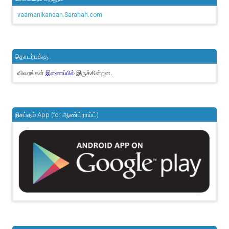
vaamanikandan.Sarahah.com
தொடர்புக்கு..
விவரங்கள்
இருக்கின்றன.
இணைப்பில்
நிசப்தம் App (for ஆண்ட்ராய்ட்)