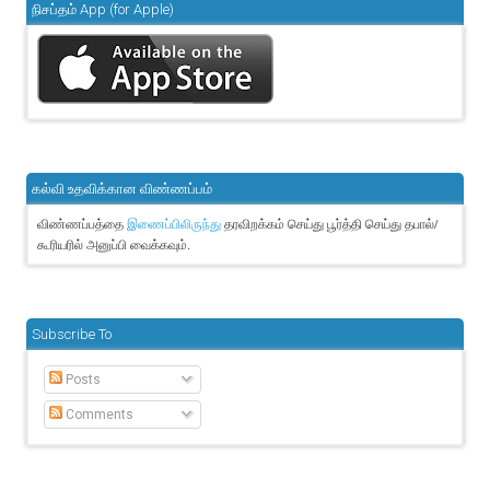
நிசப்தம் App (for Apple)
கல்வி உதவிக்கான விண்ணப்பம்
விண்ணப்பத்தை
தரவிறக்கம் செய்து பூர்த்தி செய்து தபால்/
இணைப்பிலிருந்து
கூரியரில் அனுப்பி வைக்கவும்.
Subscribe To
Posts
Comments