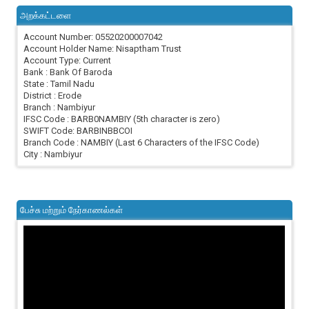
அறக்கட்டளை
Account Number: 05520200007042
Account Holder Name: Nisaptham Trust
Account Type: Current
Bank : Bank Of Baroda
State : Tamil Nadu
District : Erode
Branch : Nambiyur
IFSC Code : BARB0NAMBIY (5th character is zero)
SWIFT Code: BARBINBBCOI
Branch Code : NAMBIY (Last 6 Characters of the IFSC Code)
City : Nambiyur
பேச்சு மற்றும் நேர்காணல்கள்