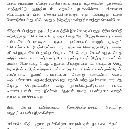
மாதம் தாமதமாக விபத்து நடந்திருந்தால் தனது குழந்தையின் முகத்தைப்
பார்த்துவிட்டு இறந்திருப்பார். எதுவுமே நடக்கவில்லை. பக்காவான
திட்டமிடலுடன் விதி விளையாடியிருக்கிறது. எது எப்பொழுது நடக்க
வேண்டுமோ அது அப்பொழுது நடந்தே தீரும் என்று நினைத்துக் கொண்டேன்.
கிரிதரன் விபத்து நடந்த அதே சமயத்தில் இன்னொரு விபத்து பற்றிய செய்தி
வந்திருந்தது. அமெரிக்காவில் நடந்த விபத்து அது. இறந்து போனவர் எங்கள்
அம்மாவின் கிராமத்தைச் சார்ந்தவர். புவனேஸ்வரி. மகளும் மருமகனும்
அமெரிக்காவில் இருக்கிறார்கள். பார்ப்பதற்காகச் சென்றிருக்கிறார். மகளது
வீட்டிலிருந்து கிளம்பி மூன்று பேரும் காரில் சென்று கொண்டிருந்த போது
எதிரில் படுவேகமாக வந்த கார் மோதி மூன்று பேரும் இறந்து போனார்கள்.
எங்கள் அம்மாவுக்கு வெகு வருத்தம். விபத்துக்கான காரணம்தான் வெகு
ஆச்சரியம். எதிரில் வந்தவன் தன்னைத்தானே சுட்டுக் கொண்டிருக்கிறான்.
தற்கொலை. குண்டு பாய்ந்தவுடன் அவனது வண்டியின் வேகம்
அதிபயங்கரமாக அதிகரித்திருக்கிறது. எதிரில் வந்த இவர்களின் கார் மீது
அடித்து நொறுக்கியதில் சுக்கு நூறாகியிருக்கிறார்கள். சுட்டுக்
கொண்டவனின் கார் இவர்கள் மீதுதான் மோத வேண்டுமா? எதைக்
காரணமாகச் சொல்வது.
விதி மீதான நம்பிக்கையை இவையெல்லாம்தான் தொடர்ந்து
வலுவூட்டியபடியே இருக்கின்றன.
‘எல்லாமே விதிப்படிதான் நடக்கின்றன என்றால் ஏன் இவ்வளவு சிரமப்பட