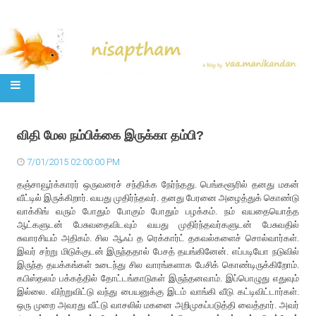
SKIP TO CONTENT
விதி மேல நம்பிக்கை இருக்கா தம்பி?
7/01/2015 02:00:00 PM
தஞ்சாவூர்க்காரர் ஒருவரைச் சந்திக்க நேர்ந்தது. பெங்களூரில் தனது மகன்
வீட்டில் இருக்கிறார். வயது முதிர்ந்தவர். தனது பேரனை அழைத்துக் கொண்டு
வாக்கிங் வரும் போதும் போகும் போதும் பழக்கம். நம் வயதையொத்த
ஆட்களுடன் பேசுவதைவிடவும் வயது முதிர்ந்தவர்களுடன் பேசுவதில்
சுவாரசியம் அதிகம். சில ஆஃப் த ரெக்கார்ட் தகவல்களைச் சொல்வார்கள்.
இவர் சற்று மிடுக்குடன் இருந்ததால் பேசத் தயங்கினேன். எப்படியோ நடுவில்
இருந்த தயக்கங்கள் உடைந்து சில வாரங்களாக பேசிக் கொண்டிருக்கிறோம்.
கபிஸ்தலம் பக்கத்தில் தோட்டங்காடுகள் இருந்தனவாம். இப்பொழுது எதுவும்
இல்லை. விற்றுவிட்டு வந்து பையனுக்கு இடம் வாங்கி வீடு கட்டிவிட்டார்கள்.
ஒரு முறை அவரது வீட்டு வாசலில் மகனை அறிமுகப்படுத்தி வைத்தார். அவர்