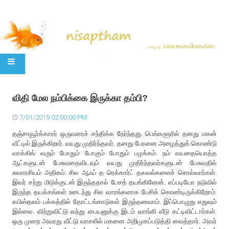
SKIP TO CONTENT
விதி மேல நம்பிக்கை இருக்கா தம்பி?
7/01/2015 02:00:00 PM
தஞ்சாவூர்க்காரர் ஒருவரைச் சந்திக்க நேர்ந்தது. பெங்களூரில் தனது மகன்
வீட்டில் இருக்கிறார். வயது முதிர்ந்தவர். தனது பேரனை அழைத்துக் கொண்டு
வாக்கிங் வரும் போதும் போகும் போதும் பழக்கம். நம் வயதையொத்த
ஆட்களுடன் பேசுவதைவிடவும் வயது முதிர்ந்தவர்களுடன் பேசுவதில்
சுவாரசியம் அதிகம். சில ஆஃப் த ரெக்கார்ட் தகவல்களைச் சொல்வார்கள்.
இவர் சற்று மிடுக்குடன் இருந்ததால் பேசத் தயங்கினேன். எப்படியோ நடுவில்
இருந்த தயக்கங்கள் உடைந்து சில வாரங்களாக பேசிக் கொண்டிருக்கிறோம்.
கபிஸ்தலம் பக்கத்தில் தோட்டங்காடுகள் இருந்தனவாம். இப்பொழுது எதுவும்
இல்லை. விற்றுவிட்டு வந்து பையனுக்கு இடம் வாங்கி வீடு கட்டிவிட்டார்கள்.
ஒரு முறை அவரது வீட்டு வாசலில் மகனை அறிமுகப்படுத்தி வைத்தார். அவர்