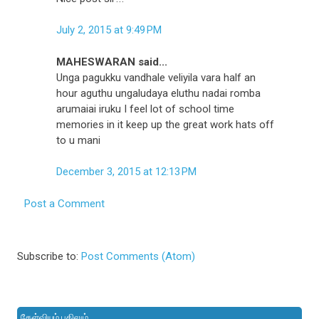
July 2, 2015 at 9:49 PM
MAHESWARAN said...
Unga pagukku vandhale veliyila vara half an
hour aguthu ungaludaya eluthu nadai romba
arumaiai iruku I feel lot of school time
memories in it keep up the great work hats off
to u mani
December 3, 2015 at 12:13 PM
Post a Comment
Subscribe to:
Post Comments (Atom)
கேள்வியும் பதிலும்