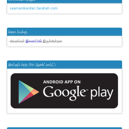
vaamanikandan.Sarahah.com
தொடர்புக்கு..
விவரங்கள்
இருக்கின்றன.
இணைப்பில்
நிசப்தம் App (for ஆண்ட்ராய்ட்)