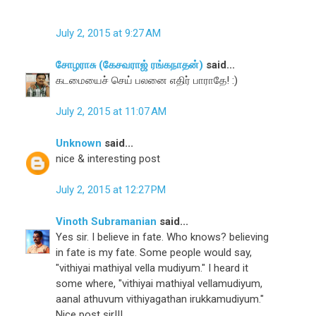
July 2, 2015 at 9:27 AM
சோழராசு (கேசவராஜ் ரங்கநாதன்)
said...
கடமையைச் செய் பலனை எதிர் பாராதே! :)
July 2, 2015 at 11:07 AM
Unknown
said...
nice & interesting post
July 2, 2015 at 12:27 PM
Vinoth Subramanian
said...
Yes sir. I believe in fate. Who knows? believing
in fate is my fate. Some people would say,
"vithiyai mathiyal vella mudiyum." I heard it
some where, "vithiyai mathiyal vellamudiyum,
aanal athuvum vithiyagathan irukkamudiyum."
Nice post sir!!!