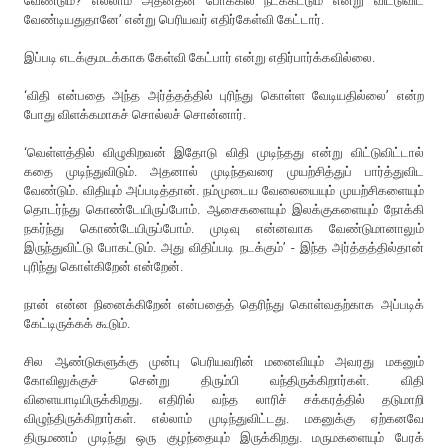
வேண்டும்? எல்லாம் அதனதன் போக்கில் நடக்கட்டும் என்று விட்டுவிட
வேண்டியதுதானே’ என்று பெரியவர் எதிர்கேள்வி கேட்டார்.
இப்படி எடக்குமடக்காக கேள்வி கேட்பார் என்று எதிர்பார்க்கவில்லை.
‘விதி என்பதை அந்த அர்த்தத்தில் புரிந்து கொள்ள வேடியதில்லை’ என்ற
போது விளக்கமாகச் சொல்லச் சொன்னார்.
‘வெள்ளத்தில் விழுகிறவன் இதோடு விதி முடிந்தது என்று விட்டுவிட்டால்
கதை முடிந்துவிடும். அதனால் முடிந்தவரை முயற்சித்துப் பார்த்துவிட
வேண்டும். விதியும் அப்படித்தான். நம்முடைய வேலையையும் முயற்சிகளையும்
தொடர்ந்து கொண்டேயிருப்போம். ஆசைகளையும் இலக்குகளையும் நோக்கி
நகர்ந்து கொண்டேயிருப்போம். முடிவு என்னவாக வேண்டுமானாலும்
இருந்துவிட்டு போகட்டும். அது விதிப்படி நடக்கும்’ - இந்த அர்த்தத்தில்தான்
புரிந்து கொள்கிறேன் என்றேன்.
நான் என்ன நினைக்கிறேன் என்பதைத் தெரிந்து கொள்வதற்காக அப்படிக்
கேட்டிருக்கக் கூடும்.
சில ஆண்டுகளுக்கு முன்பு பெரியவரின் மனைவியும் அவரது மகனும்
கோவிலுக்குச் சென்று திரும்பி வந்திருக்கிறார்கள். விதி
விளையாடியிருக்கிறது. எதிரில் வந்த லாரிச் சக்கரத்தில் தடுமாறி
விழுந்திருக்கிறார்கள். எல்லாம் முடிந்துவிட்டது. மகனுக்கு ஏற்கனவே
திருமணம் முடிந்து ஒரு குழந்தையும் இருக்கிறது. மருமகளையும் பேரக்