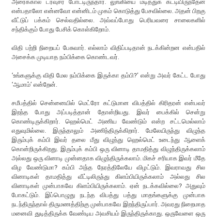
அரைக்கால் ட்ரவுசர் போட்டிருந்தார். லுங்கியை மடித்துக் கட்டியிருந்தேன்
என்பதாலோ என்னவோ என்னிடம் முகம் கொடுத்து பேசவில்லை. அதன் பிறகு
வீட்டுப் பக்கம் செல்வதில்லை. அவ்வப்போது பெரியவரை சாலைகளில்
சந்திக்கும் போது பேசிக் கொள்கிறோம்.
விதி பற்றி நிறையப் பேசுவார். எல்லாம் விதிப்படிதான் நடக்கின்றன என்பதில்
அசைக்க முடியாத நம்பிக்கை கொண்டவர்.
‘உங்களுக்கு விதி மேல நம்பிக்கை இருக்கா தம்பி?’ என்று அவர் கேட்ட போது
‘ஆமாம்’ என்றேன்.
சமீபத்தில் சென்னையில் மெட்ரோ கட்டுமான விபத்தில் கிரிதரன் என்பவர்
இறந்த போது அப்படித்தான் தோன்றியது. இவர் பைக்கில் சென்று
கொண்டிருக்கிறார். ஹெல்மெட் அணிய வேண்டும் என்ற சட்டமெல்லாம்
எதுவுமில்லை. இருந்தாலும் அணிந்திருக்கிறார். மேலேயிருந்து விழுந்த
இரும்புக் கம்பி இவர் தலை மீது விழுந்து ஹெல்மெட் உடைந்து ஆளைக்
கொன்றிருக்கிறது. இரும்புக் கம்பி ஒரு வினாடி தாமதித்து விழுந்திருக்கலாம்
அல்லது ஒரு வினாடி முன்னதாக விழுந்திருக்கலாம். மிகச் சரியாக இவர் மீதே
விழ வேண்டுமா? கம்பி அந்த நேரத்திலேயே விழட்டும். இவராவது சில
வினாடிகள் தாமதித்து வீட்டிலிருந்து கிளம்பியிருக்கலாம் அல்லது சில
வினாடிகள் முன்பாகவே கிளம்பியிருக்கலாம். ஏன் நடக்கவில்லை? அதுவும்
போகட்டும். இப்பொழுது நடந்த விபத்து பத்து மாதங்களுக்கு முன்பாக
நடந்திருந்தால் திருமணத்திற்கு முன்பாகவே இறந்திருப்பார். அவரது நிறைமாத
மனைவி துடித்திருக்க வேண்டிய அவசியம் இருந்திருக்காது. ஒருவேளை ஒரு