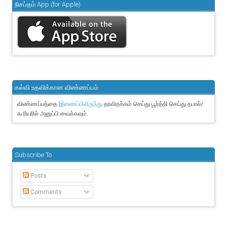
நிசப்தம் App (for Apple)
கல்வி உதவிக்கான விண்ணப்பம்
விண்ணப்பத்தை
தரவிறக்கம் செய்து பூர்த்தி செய்து தபால்/
இணைப்பிலிருந்து
கூரியரில் அனுப்பி வைக்கவும்.
Subscribe To
Posts
Comments