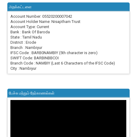
அறக்கட்டளை
Account Number: 05520200007042
Account Holder Name: Nisaptham Trust
Account Type: Current
Bank : Bank Of Baroda
State : Tamil Nadu
District : Erode
Branch : Nambiyur
IFSC Code : BARB0NAMBIY (5th character is zero)
SWIFT Code: BARBINBBCOI
Branch Code : NAMBIY (Last 6 Characters of the IFSC Code)
City : Nambiyur
பேச்சு மற்றும் நேர்காணல்கள்