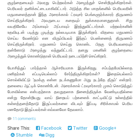
குழந்தையையும் அவரது பெற்றவர்கள் அழைத்துச் சென்றிருக்கிறார்கள்.
பெரியவர் தனிக்கட்டையாகிவிட்டார். அடுத்த சில மாதங்களில் பெரியவரின்
மருமகளைத்தான் இந்த அரைக்கால் ட்ரவுசர் பெங்களூர்க்காரர் திருமணம்
செய்திருக்கிறார். அவருடைய கதையும் துக்ககரமானதுதான். சிறு
வயதிலேயே அம்மாவும் அப்பாவும் இறந்துவிட்டார்கள். மற்றவர்களின்
உதவியுடன் படித்து முடித்து நல்லபடியாக இருக்கிறார். விதவை மறுமணம்
செய்ய வேண்டும் என விரும்பியவர் இந்தப் பெண்ணைத் திருமணம்
செய்திருக்கிறார். மறுமணம் செய்து கொண்ட பிறகு பெரியவரையும்
தன்னோடு அழைத்து வந்துவிட்டார். தனது மகனின் குழந்தையை
அழைத்துக் கொண்டுதான் பெரியவர் நடைபயிற்சி செய்கிறார்.
யோசித்துப் பார்த்தால் ஆச்சரியமாக இருக்கிறது. சம்பந்தமேயில்லாத
மனிதர்கள் எப்படியெல்லாம் சேர்ந்திருக்கிறார்கள்? இதையெல்லாம்
சொல்லிவிட்டு ‘நமக்கு என்ன நடக்கணுமோ அது நடந்தே தீரும்’ என்றார்.
தலையை ஆட்டிக் கொண்டேன். அரைக்கால் ட்ரவுசர்காரர் முகம் கொடுத்துப்
பேசவில்லை என்பதற்காக தவறுதலாக நினைத்திருக்க வேண்டியதில்லை
என்று தோன்றியது. வாய் நிறையப் பற்களைக் காட்டிவிட்டு உள்ளத்தில்
கள்ளத்தனத்தோடு இருப்பவர்களை விடவும் இப்படி சிரிக்காமல் பெரிய
மனதோடு இருப்பவர்கள் எவ்வளவோ தேவலாம்.
11 comments
Share This:
Facebook
Twitter
Google+
Stumble
Digg