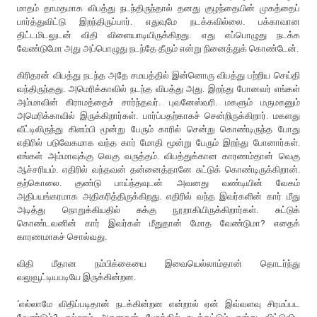
மாதம் தாமதமாக விபத்து நடந்திருந்தால் தனது குழந்தையின் முகத்தைப்
பார்த்துவிட்டு இறந்திருப்பார். எதுவுமே நடக்கவில்லை. பக்காவான
திட்டமிடலுடன் விதி விளையாடியிருக்கிறது. எது எப்பொழுது நடக்க
வேண்டுமோ அது அப்பொழுது நடந்தே தீரும் என்று நினைத்துக் கொண்டேன்.
கிரிதரன் விபத்து நடந்த அதே சமயத்தில் இன்னொரு விபத்து பற்றிய செய்தி
வந்திருந்தது. அமெரிக்காவில் நடந்த விபத்து அது. இறந்து போனவர் எங்கள்
அம்மாவின் கிராமத்தைச் சார்ந்தவர். புவனேஸ்வரி. மகளும் மருமகனும்
அமெரிக்காவில் இருக்கிறார்கள். பார்ப்பதற்காகச் சென்றிருக்கிறார். மகளது
வீட்டிலிருந்து கிளம்பி மூன்று பேரும் காரில் சென்று கொண்டிருந்த போது
எதிரில் படுவேகமாக வந்த கார் மோதி மூன்று பேரும் இறந்து போனார்கள்.
எங்கள் அம்மாவுக்கு வெகு வருத்தம். விபத்துக்கான காரணம்தான் வெகு
ஆச்சரியம். எதிரில் வந்தவன் தன்னைத்தானே சுட்டுக் கொண்டிருக்கிறான்.
தற்கொலை. குண்டு பாய்ந்தவுடன் அவனது வண்டியின் வேகம்
அதிபயங்கரமாக அதிகரித்திருக்கிறது. எதிரில் வந்த இவர்களின் கார் மீது
அடித்து நொறுக்கியதில் சுக்கு நூறாகியிருக்கிறார்கள். சுட்டுக்
கொண்டவனின் கார் இவர்கள் மீதுதான் மோத வேண்டுமா? எதைக்
காரணமாகச் சொல்வது.
விதி மீதான நம்பிக்கையை இவையெல்லாம்தான் தொடர்ந்து
வலுவூட்டியபடியே இருக்கின்றன.
‘எல்லாமே விதிப்படிதான் நடக்கின்றன என்றால் ஏன் இவ்வளவு சிரமப்பட