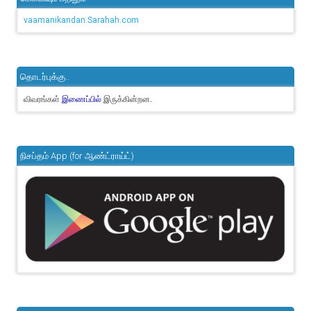
vaamanikandan.Sarahah.com
தொடர்புக்கு..
விவரங்கள்
இருக்கின்றன.
இணைப்பில்
நிசப்தம் App (for ஆண்ட்ராய்ட்)