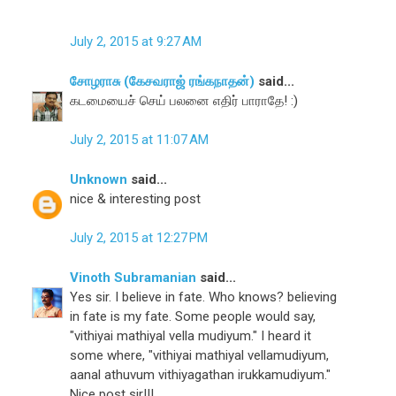
July 2, 2015 at 9:27 AM
சோழராசு (கேசவராஜ் ரங்கநாதன்)
said...
கடமையைச் செய் பலனை எதிர் பாராதே! :)
July 2, 2015 at 11:07 AM
Unknown
said...
nice & interesting post
July 2, 2015 at 12:27 PM
Vinoth Subramanian
said...
Yes sir. I believe in fate. Who knows? believing
in fate is my fate. Some people would say,
"vithiyai mathiyal vella mudiyum." I heard it
some where, "vithiyai mathiyal vellamudiyum,
aanal athuvum vithiyagathan irukkamudiyum."
Nice post sir!!!