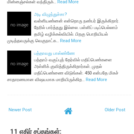
மின்னஞ்சல்கள் வந்திருக்…
Read More
அடி விழுந்துச்சா?
வள்ளியண்னன் என்றொரு நண்பர் இருக்கிறார்.
நேரில் பார்த்தது இல்லை. பள்ளிப் படிப்பெல்லாம்
தமிழ் வழிக்கல்வியில். பிறகு பொறியியல்
முடித்தவருக்கு வெகுநாட்க…
Read More
பத்தாவது பாஸ்ண்ணே
பத்தாம் வகுப்புத் தேர்வில் மதிப்பெண்களை
அள்ளிக் குவித்திருக்கிறார்கள். முதல்
மதிப்பெண்ணை விடுங்கள். 450 என்பதே மிகச்
சாதாரணமான விஷயமாக மாறியிருக்கிற…
Read More
Newer Post
Older Post
11 எதிர் சப்தங்கள்: