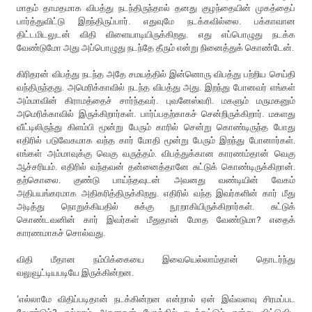
மாதம் தாமதமாக விபத்து நடந்திருந்தால் தனது குழந்தையின் முகத்தைப்
பார்த்துவிட்டு இறந்திருப்பார். எதுவுமே நடக்கவில்லை. பக்காவான
திட்டமிடலுடன் விதி விளையாடியிருக்கிறது. எது எப்பொழுது நடக்க
வேண்டுமோ அது அப்பொழுது நடந்தே தீரும் என்று நினைத்துக் கொண்டேன்.
கிரிதரன் விபத்து நடந்த அதே சமயத்தில் இன்னொரு விபத்து பற்றிய செய்தி
வந்திருந்தது. அமெரிக்காவில் நடந்த விபத்து அது. இறந்து போனவர் எங்கள்
அம்மாவின் கிராமத்தைச் சார்ந்தவர். புவனேஸ்வரி. மகளும் மருமகனும்
அமெரிக்காவில் இருக்கிறார்கள். பார்ப்பதற்காகச் சென்றிருக்கிறார். மகளது
வீட்டிலிருந்து கிளம்பி மூன்று பேரும் காரில் சென்று கொண்டிருந்த போது
எதிரில் படுவேகமாக வந்த கார் மோதி மூன்று பேரும் இறந்து போனார்கள்.
எங்கள் அம்மாவுக்கு வெகு வருத்தம். விபத்துக்கான காரணம்தான் வெகு
ஆச்சரியம். எதிரில் வந்தவன் தன்னைத்தானே சுட்டுக் கொண்டிருக்கிறான்.
தற்கொலை. குண்டு பாய்ந்தவுடன் அவனது வண்டியின் வேகம்
அதிபயங்கரமாக அதிகரித்திருக்கிறது. எதிரில் வந்த இவர்களின் கார் மீது
அடித்து நொறுக்கியதில் சுக்கு நூறாகியிருக்கிறார்கள். சுட்டுக்
கொண்டவனின் கார் இவர்கள் மீதுதான் மோத வேண்டுமா? எதைக்
காரணமாகச் சொல்வது.
விதி மீதான நம்பிக்கையை இவையெல்லாம்தான் தொடர்ந்து
வலுவூட்டியபடியே இருக்கின்றன.
‘எல்லாமே விதிப்படிதான் நடக்கின்றன என்றால் ஏன் இவ்வளவு சிரமப்பட