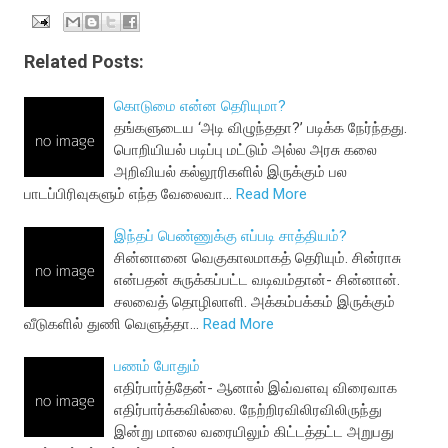
Related Posts:
கொடுமை என்ன தெரியுமா?
தங்களுடைய ‘அடி விழுந்ததா?’ படிக்க நேர்ந்தது.
பொறியியல் படிப்பு மட்டும் அல்ல அரசு கலை
அறிவியல் கல்லூரிகளில் இருக்கும் பல
பாடப்பிரிவுகளும் எந்த வேலைவா…
Read More
இந்தப் பெண்ணுக்கு எப்படி சாத்தியம்?
சின்னானை வெகுகாலமாகத் தெரியும். சின்ராசு
என்பதன் சுருக்கப்பட்ட வடிவம்தான்- சின்னான்.
சலவைத் தொழிலாளி. அக்கம்பக்கம் இருக்கும்
வீடுகளில் துணி வெளுத்தா…
Read More
பணம் போதும்
எதிர்பார்த்தேன்- ஆனால் இவ்வளவு விரைவாக
எதிர்பார்க்கவில்லை. நேற்றிரவிலிரவிலிருந்து
இன்று மாலை வரையிலும் கிட்டத்தட்ட அறுபது