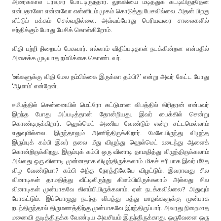
அரைக்கால் ட்ரவுசர் போட்டிருந்தார். லுங்கியை மடித்துக் கட்டியிருந்தேன்
என்பதாலோ என்னவோ என்னிடம் முகம் கொடுத்து பேசவில்லை. அதன் பிறகு
வீட்டுப் பக்கம் செல்வதில்லை. அவ்வப்போது பெரியவரை சாலைகளில்
சந்திக்கும் போது பேசிக் கொள்கிறோம்.
விதி பற்றி நிறையப் பேசுவார். எல்லாம் விதிப்படிதான் நடக்கின்றன என்பதில்
அசைக்க முடியாத நம்பிக்கை கொண்டவர்.
‘உங்களுக்கு விதி மேல நம்பிக்கை இருக்கா தம்பி?’ என்று அவர் கேட்ட போது
‘ஆமாம்’ என்றேன்.
சமீபத்தில் சென்னையில் மெட்ரோ கட்டுமான விபத்தில் கிரிதரன் என்பவர்
இறந்த போது அப்படித்தான் தோன்றியது. இவர் பைக்கில் சென்று
கொண்டிருக்கிறார். ஹெல்மெட் அணிய வேண்டும் என்ற சட்டமெல்லாம்
எதுவுமில்லை. இருந்தாலும் அணிந்திருக்கிறார். மேலேயிருந்து விழுந்த
இரும்புக் கம்பி இவர் தலை மீது விழுந்து ஹெல்மெட் உடைந்து ஆளைக்
கொன்றிருக்கிறது. இரும்புக் கம்பி ஒரு வினாடி தாமதித்து விழுந்திருக்கலாம்
அல்லது ஒரு வினாடி முன்னதாக விழுந்திருக்கலாம். மிகச் சரியாக இவர் மீதே
விழ வேண்டுமா? கம்பி அந்த நேரத்திலேயே விழட்டும். இவராவது சில
வினாடிகள் தாமதித்து வீட்டிலிருந்து கிளம்பியிருக்கலாம் அல்லது சில
வினாடிகள் முன்பாகவே கிளம்பியிருக்கலாம். ஏன் நடக்கவில்லை? அதுவும்
போகட்டும். இப்பொழுது நடந்த விபத்து பத்து மாதங்களுக்கு முன்பாக
நடந்திருந்தால் திருமணத்திற்கு முன்பாகவே இறந்திருப்பார். அவரது நிறைமாத
மனைவி துடித்திருக்க வேண்டிய அவசியம் இருந்திருக்காது. ஒருவேளை ஒரு