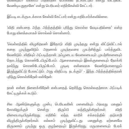
வேண்டும்? எல்லாம் அதனதன் போக்கில் நடக்கட்டும் என்று விட்டுவிட
வேண்டியதுதானே’ என்று பெரியவர் எதிர்கேள்வி கேட்டார்.
இப்படி எடக்குமடக்காக கேள்வி கேட்பார் என்று எதிர்பார்க்கவில்லை.
‘விதி என்பதை அந்த அர்த்தத்தில் புரிந்து கொள்ள வேடியதில்லை’ என்ற
போது விளக்கமாகச் சொல்லச் சொன்னார்.
‘வெள்ளத்தில் விழுகிறவன் இதோடு விதி முடிந்தது என்று விட்டுவிட்டால்
கதை முடிந்துவிடும். அதனால் முடிந்தவரை முயற்சித்துப் பார்த்துவிட
வேண்டும். விதியும் அப்படித்தான். நம்முடைய வேலையையும் முயற்சிகளையும்
தொடர்ந்து கொண்டேயிருப்போம். ஆசைகளையும் இலக்குகளையும் நோக்கி
நகர்ந்து கொண்டேயிருப்போம். முடிவு என்னவாக வேண்டுமானாலும்
இருந்துவிட்டு போகட்டும். அது விதிப்படி நடக்கும்’ - இந்த அர்த்தத்தில்தான்
புரிந்து கொள்கிறேன் என்றேன்.
நான் என்ன நினைக்கிறேன் என்பதைத் தெரிந்து கொள்வதற்காக அப்படிக்
கேட்டிருக்கக் கூடும்.
சில ஆண்டுகளுக்கு முன்பு பெரியவரின் மனைவியும் அவரது மகனும்
கோவிலுக்குச் சென்று திரும்பி வந்திருக்கிறார்கள். விதி
விளையாடியிருக்கிறது. எதிரில் வந்த லாரிச் சக்கரத்தில் தடுமாறி
விழுந்திருக்கிறார்கள். எல்லாம் முடிந்துவிட்டது. மகனுக்கு ஏற்கனவே
திருமணம் முடிந்து ஒரு குழந்தையும் இருக்கிறது. மருமகளையும் பேரக்