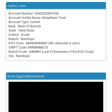
அறக்கட்டளை
Account Number: 05520200007042
Account Holder Name: Nisaptham Trust
Account Type: Current
Bank : Bank Of Baroda
State : Tamil Nadu
District : Erode
Branch : Nambiyur
IFSC Code : BARB0NAMBIY (5th character is zero)
SWIFT Code: BARBINBBCOI
Branch Code : NAMBIY (Last 6 Characters of the IFSC Code)
City : Nambiyur
பேச்சு மற்றும் நேர்காணல்கள்