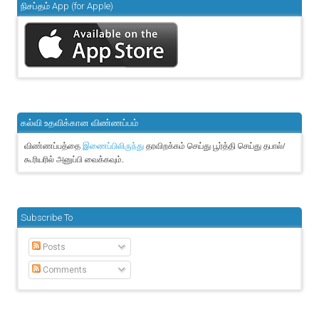
நிசப்தம் App (for Apple)
கல்வி உதவிக்கான விண்ணப்பம்
விண்ணப்பத்தை
தரவிறக்கம் செய்து பூர்த்தி செய்து தபால்/
இணைப்பிலிருந்து
கூரியரில் அனுப்பி வைக்கவும்.
Subscribe To
Posts
Comments