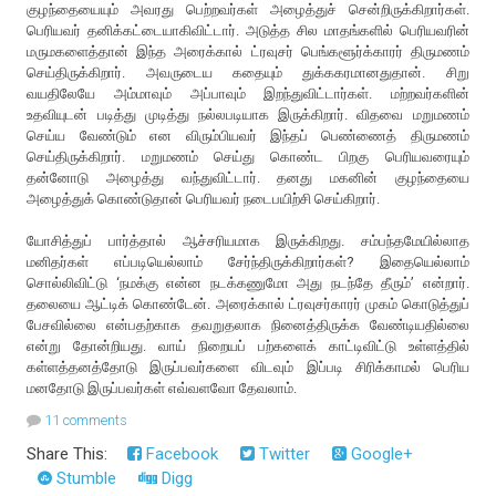
குழந்தையையும் அவரது பெற்றவர்கள் அழைத்துச் சென்றிருக்கிறார்கள்.
பெரியவர் தனிக்கட்டையாகிவிட்டார். அடுத்த சில மாதங்களில் பெரியவரின்
மருமகளைத்தான் இந்த அரைக்கால் ட்ரவுசர் பெங்களூர்க்காரர் திருமணம்
செய்திருக்கிறார். அவருடைய கதையும் துக்ககரமானதுதான். சிறு
வயதிலேயே அம்மாவும் அப்பாவும் இறந்துவிட்டார்கள். மற்றவர்களின்
உதவியுடன் படித்து முடித்து நல்லபடியாக இருக்கிறார். விதவை மறுமணம்
செய்ய வேண்டும் என விரும்பியவர் இந்தப் பெண்ணைத் திருமணம்
செய்திருக்கிறார். மறுமணம் செய்து கொண்ட பிறகு பெரியவரையும்
தன்னோடு அழைத்து வந்துவிட்டார். தனது மகனின் குழந்தையை
அழைத்துக் கொண்டுதான் பெரியவர் நடைபயிற்சி செய்கிறார்.
யோசித்துப் பார்த்தால் ஆச்சரியமாக இருக்கிறது. சம்பந்தமேயில்லாத
மனிதர்கள் எப்படியெல்லாம் சேர்ந்திருக்கிறார்கள்? இதையெல்லாம்
சொல்லிவிட்டு ‘நமக்கு என்ன நடக்கணுமோ அது நடந்தே தீரும்’ என்றார்.
தலையை ஆட்டிக் கொண்டேன். அரைக்கால் ட்ரவுசர்காரர் முகம் கொடுத்துப்
பேசவில்லை என்பதற்காக தவறுதலாக நினைத்திருக்க வேண்டியதில்லை
என்று தோன்றியது. வாய் நிறையப் பற்களைக் காட்டிவிட்டு உள்ளத்தில்
கள்ளத்தனத்தோடு இருப்பவர்களை விடவும் இப்படி சிரிக்காமல் பெரிய
மனதோடு இருப்பவர்கள் எவ்வளவோ தேவலாம்.
11 comments
Share This:
Facebook
Twitter
Google+
Stumble
Digg