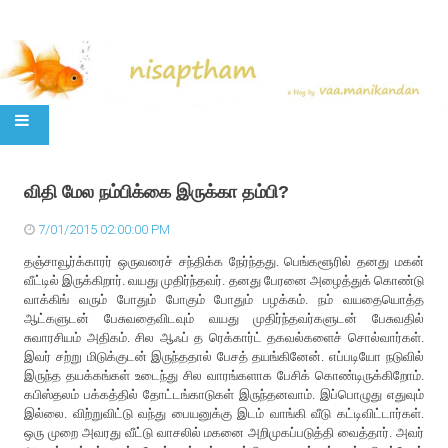
SKIP TO CONTENT
விதி மேல நம்பிக்கை இருக்கா தம்பி?
7/01/2015 02:00:00 PM
தஞ்சாவூர்க்காரர் ஒருவரைச் சந்திக்க நேர்ந்தது. பெங்களூரில் தனது மகன்
வீட்டில் இருக்கிறார். வயது முதிர்ந்தவர். தனது பேரனை அழைத்துக் கொண்டு
வாக்கிங் வரும் போதும் போகும் போதும் பழக்கம். நம் வயதையொத்த
ஆட்களுடன் பேசுவதைவிடவும் வயது முதிர்ந்தவர்களுடன் பேசுவதில்
சுவாரசியம் அதிகம். சில ஆஃப் த ரெக்கார்ட் தகவல்களைச் சொல்வார்கள்.
இவர் சற்று மிடுக்குடன் இருந்ததால் பேசத் தயங்கினேன். எப்படியோ நடுவில்
இருந்த தயக்கங்கள் உடைந்து சில வாரங்களாக பேசிக் கொண்டிருக்கிறோம்.
கபிஸ்தலம் பக்கத்தில் தோட்டங்காடுகள் இருந்தனவாம். இப்பொழுது எதுவும்
இல்லை. விற்றுவிட்டு வந்து பையனுக்கு இடம் வாங்கி வீடு கட்டிவிட்டார்கள்.
ஒரு முறை அவரது வீட்டு வாசலில் மகனை அறிமுகப்படுத்தி வைத்தார். அவர்