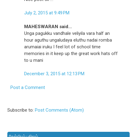
July 2, 2015 at 9:49 PM
MAHESWARAN said...
Unga pagukku vandhale veliyila vara half an
hour aguthu ungaludaya eluthu nadai romba
arumaiai iruku I feel lot of school time
memories in it keep up the great work hats off
to u mani
December 3, 2015 at 12:13 PM
Post a Comment
Subscribe to:
Post Comments (Atom)
கேள்வியும் பதிலும்