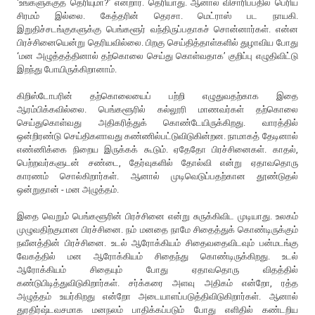
‘உங்களுக்குத் தெரியுமா?’ என்றார். தெரியாது. ஆனால் விசாரிப்பதில் பெரிய
சிரமம் இல்லை. கேத்தரின் தெரசா. மெட்ராஸ் பட நாயகி.
இறுதிச்சடங்குகளுக்கு பெங்களூர் வந்திருப்பதாகச் சொன்னார்கள். என்ன
பிரச்சினையென்று தெரியவில்லை. பிறகு செய்தித்தாள்களில் துழாவிய போது
‘மன அழுத்தத்தினால் தற்கொலை செய்து கொள்வதாக’ குறிப்பு எழுதிவிட்டு
இறந்து போயிருக்கிறானாம்.
கிறிஸ்டோபரின் தற்கொலையைப் பற்றி எழுதுவதற்காக இதை
ஆரம்பிக்கவில்லை. பெங்களூரில் கல்லூரி மாணவர்கள் தற்கொலை
செய்துகொள்வது அதிகரித்துக் கொண்டேயிருக்கிறது. வாரத்தில்
ஒன்றிரண்டு செய்திகளாவது கண்ணில்பட்டுவிடுகின்றன. நாமாகத் தேடினால்
எண்ணிக்கை நிறைய இருக்கக் கூடும். ஏதேதோ பிரச்சினைகள். காதல்,
பெற்றவர்களுடன் சண்டை, தேர்வுகளில் தோல்வி என்று ஏதாவதொரு
காரணம் சொல்கிறார்கள். ஆனால் முடிவெடுப்பதற்கான தூண்டுதல்
ஒன்றுதான் - மன அழுத்தம்.
இதை வெறும் பெங்களூரின் பிரச்சினை என்று சுருக்கிவிட முடியாது. உலகம்
முழுவதிற்குமான பிரச்சினை. நம் மனதை நாமே சிதைத்துக் கொண்டிருக்கும்
நவீனத்தின் பிரச்சினை. உடல் ஆரோக்கியம் சிதைவதைவிடவும் பன்மடங்கு
வேகத்தில் மன ஆரோக்கியம் சிதைந்து கொண்டிருக்கிறது. உடல்
ஆரோக்கியம் சிதையும் போது ஏதாவதொரு விதத்தில்
கண்டுபிடித்துவிடுகிறார்கள். சர்க்கரை அளவு அதிகம் என்றோ, ரத்த
அழுத்தம் உயர்கிறது என்றோ அடையாளப்படுத்திவிடுகிறார்கள். ஆனால்
துரதிர்ஷ்டவசமாக மனநலம் பாதிக்கப்படும் போது எளிதில் கண்டறிய