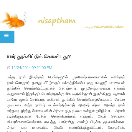
SKIP TO CONTENT
யார் தூக்கிட்டுக் கொண்டது?
12/24/2014 09:21:00 PM
பத்து நாள் இருக்கும். பெங்களூரில் முருகேஷ்பாளையாவில் வசிக்கும்
நண்பரொருவர் தனது வீட்டுக்குப் பக்கத்திலேயே ஒரு கல்லூரி மாணவன்
தூக்கில் தொங்கிவிட்டதாகச் சொன்னார். முருகேஷ்பாளையா எங்கள்
அலுவலகம் இருக்கும் டொம்ளூருக்கு மிக அருகில்தான் இருக்கிறது. ஆனால்
யாரோ முகம் தெரியாத மனிதன் தூக்கில் தொங்கியதற்கெல்லாம் செல்ல
முடியுமா? அந்த நண்பர் வடக்கத்திக்காரர். ஆஷிஷ் சர்மா. அடுத்த நாள்
வந்தவர் இறந்து போனவனின் அக்கா ஒரு நடிகை என்றும் தமிழில் கூட அவள்
நடித்திருப்பதாக பேசிக் கொள்கிறார்கள் என்றார். அவர் சொன்ன
விவரங்களையெல்லாம் வைத்து யாரென்று கண்டு பிடிக்க முடியவில்லை.
அந்த நாள் மாலையில் அவரே கண்டுபிடித்துவிட்டார். கேத்தரின்.