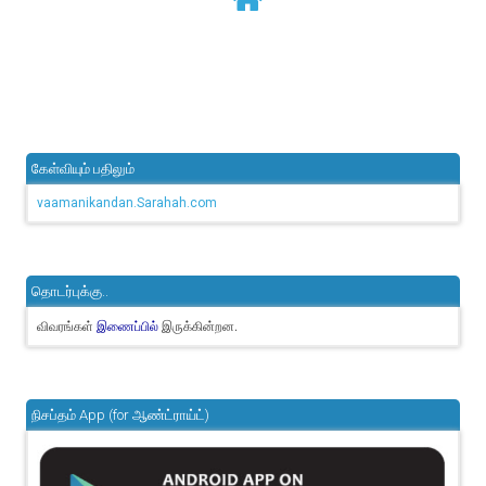
கேள்வியும் பதிலும்
vaamanikandan.Sarahah.com
தொடர்புக்கு..
விவரங்கள்
இருக்கின்றன.
இணைப்பில்
நிசப்தம் App (for ஆண்ட்ராய்ட்)