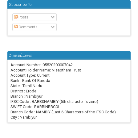
Subscribe To
Posts
Comments
அறக்கட்டளை
Account Number: 05520200007042
Account Holder Name: Nisaptham Trust
Account Type: Current
Bank : Bank Of Baroda
State : Tamil Nadu
District : Erode
Branch : Nambiyur
IFSC Code : BARB0NAMBIY (5th character is zero)
SWIFT Code: BARBINBBCOI
Branch Code : NAMBIY (Last 6 Characters of the IFSC Code)
City : Nambiyur