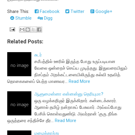
Share This:
Facebook
Twitter
Google+
Stumble
Digg
Related Posts:
சுடர்
சமீபத்தில் ஊரில் இருந்த போது உருப்படியான
வேலை ஒன்றைச் செய்ய முடிந்தது. இதுவரையிலும்
நிசப்தம் அறக்கட்டளையிலிருந்து கல்வி உதவித்
தொகைகளைப் பெற்ற மாணவர…
Read More
ஆளுமைன்னா என்னன்னு தெரியுமா?
ஒரு வழக்கறிஞர் இருக்கிறார். கன்னடக்காரர்.
ஆனால் தமிழ் நன்றாகப் பேசுவார். அவ்வப்போது
பேசிக் கொள்வதுண்டு. அவர்தான் ‘குரு..நீங்க
ஒருத்தரை சந்திச்சே தீர…
Read More
மழைக்காற்று