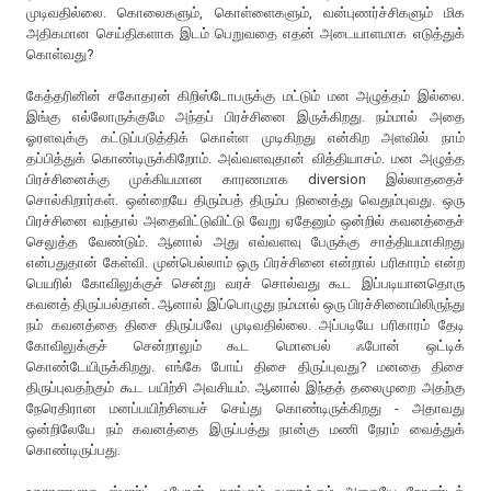
முடிவதில்லை. கொலைகளும், கொள்ளைகளும், வன்புணர்ச்சிகளும் மிக
அதிகமான செய்திகளாக இடம் பெறுவதை எதன் அடையாளமாக எடுத்துக்
கொள்வது?
கேத்தரினின் சகோதரன் கிறிஸ்டோபருக்கு மட்டும் மன அழுத்தம் இல்லை.
இங்கு எல்லோருக்குமே அந்தப் பிரச்சினை இருக்கிறது. நம்மால் அதை
ஓரளவுக்கு கட்டுப்படுத்திக் கொள்ள முடிகிறது என்கிற அளவில் நாம்
தப்பித்துக் கொண்டிருக்கிறோம். அவ்வளவுதான் வித்தியாசம். மன அழுத்த
பிரச்சினைக்கு முக்கியமான காரணமாக diversion இல்லாததைச்
சொல்கிறார்கள். ஒன்றையே திரும்பத் திரும்ப நினைத்து வெதும்புவது. ஒரு
பிரச்சினை வந்தால் அதைவிட்டுவிட்டு வேறு ஏதேனும் ஒன்றில் கவனத்தைச்
செலுத்த வேண்டும். ஆனால் அது எவ்வளவு பேருக்கு சாத்தியமாகிறது
என்பதுதான் கேள்வி. முன்பெல்லாம் ஒரு பிரச்சினை என்றால் பரிகாரம் என்ற
பெயரில் கோவிலுக்குச் சென்று வரச் சொல்வது கூட இப்படியானதொரு
கவனத் திருப்பல்தான். ஆனால் இப்பொழுது நம்மால் ஒரு பிரச்சினையிலிருந்து
நம் கவனத்தை திசை திருப்பவே முடிவதில்லை. அப்படியே பரிகாரம் தேடி
கோவிலுக்குச் சென்றாலும் கூட மொபைல் ஃபோன் ஒட்டிக்
கொண்டேயிருக்கிறது. எங்கே போய் திசை திருப்புவது? மனதை திசை
திருப்புவதற்கும் கூட பயிற்சி அவசியம். ஆனால் இந்தத் தலைமுறை அதற்கு
நேரெதிரான மனப்பயிற்சியைச் செய்து கொண்டிருக்கிறது - அதாவது
ஒன்றிலேயே நம் கவனத்தை இருப்பத்து நான்கு மணி நேரம் வைத்துக்
கொண்டிருப்பது.