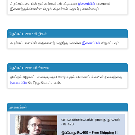
அறக்கட்டளையின் தன்னார்வலர்கள் பட்டியலை
இணைப்பில்
காணலாம்.
இணைத்துக் கொள்ள விரும்புகிறவர்கள் தொடர்பு கொள்ளவும்.
அறக்கட்டளை - விதிகள்
அறக்கட்டளையின் விதிகளைத் தெரிந்து கொள்ள
இணைப்பின்
மீது சுட்டவும்.
அறக்கட்டளை- பரிசீலனை
நிசப்தம் அறக்கட்டளைக்கு உதவி கோரி வரும் விண்ணப்பங்களின் நிலவரத்தை
இணைப்பில்
தெரிந்து கொள்ளலாம்.
புத்தகங்கள்..