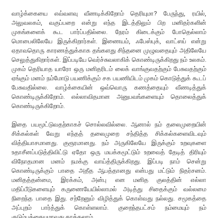
வாழ்க்கையை எவ்வளவு வீணடிக்கிறோம் தெரியுமா? பேருந்து, ரயில்,
அலுவலகம், வகுப்பறை என்று எந்த இடத்திலும் பிற மனிதர்களின்
முகங்களைக் கூட பார்ப்பதில்லை. நேரம் கிடைக்கும் போதெல்லாம்
மொபைலிலேயே இருக்கிறார்கள். இணையம், ஃபேஸ்புக், வாட்ஸப் என்று
ஏதாவதொரு காரணத்துக்காக தங்களது சிந்தனை முழுவதையும் அதிலேயே
செலுத்துகிறார்கள். இப்படியே வெர்ச்சுவலாகிக் கொண்டிருக்கிறது நம் உலகம்.
முகம் தெரியாத யாரோ ஒரு மனிதரிடம் லைக் வாங்குவதற்கும் பேசுவதற்கும்
ஏங்கும் மனம் நம்மோடு பயணிக்கும் சக பயணியிடம் முகம் கொடுத்துக் கூடப்
பேசுவதில்லை. வாழ்க்கையின் ஒவ்வொரு கணத்தையும் வீணடித்துக்
கொண்டிருக்கிறோம். எல்லாவிதமான அனுபவங்களையும் தொலைத்துக்
கொண்டிருக்கிறோம்.
இதை பயமூட்டுவதற்காகச் சொல்லவில்லை. ஆனால் நம் தலைமுறையின்
சிக்கல்கள் வேறு எந்தத் தலைமுறை சந்தித்த சிக்கல்களைவிடவும்
வித்தியாசமானது. குரூரமானது. நம் அருகிலேயே இருக்கும் உறவுகளை
உதாசீனப்படுத்திவிட்டு ஏதோ ஒரு மயக்கமூட்டும் உறவைத் தேடித் திரியும்
விநோதமான மனம் நமக்கு வாய்த்திருக்கிறது. இப்படி நாம் சென்று
கொண்டிருக்கும் பாதை அதீத ஆபத்தானது என்பது மட்டும் நிதர்சனம்.
மனிதத்தன்மை, இரக்கம், அன்பு என மனித குலத்தின் எல்லா
மதிப்பீடுகளையும் கருணையேயில்லாமல் அடித்து சிதைக்கும் வல்லமை
நிறைந்த பாதை இது. சற்றேனும் விழித்துக் கொள்வது நல்லது. சமூகத்தை
அப்புறம் பார்த்துக் கொள்ளலாம். குறைந்தபட்சம் நம்மையும் நம்
குடும்பத்தையுமாவது காக்கலாம்.