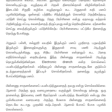
உதாரணமாக ஸ்மார்ட் ஃபோன். தூங்கும் வரைக்கும் அதையே நோண்டிக்
கொண்டிருப்பது. எழுந்தவுடன் அதன் திரையில்தான் விழிக்கிறார்கள்.
இடையில் சிறுநீர் கழிக்க எழுந்தாலும் கூட அதுதான் கதி. மனம்
பழகிவிடுகிறது. ஒன்றைப் பற்றியே சிந்த்தித்துக் கொண்டு அதற்கேற்றபடி
பயிற்சி செய்து கொள்கிறது. பிறகு பிரச்சினை என்று ஏதாவது வந்தால்
அதிலிருந்து எப்படி கவனத்தைத் திருப்புவது என்று தெரிவதில்லை. ஏற்கனவே
செய்து வைத்திருக்கும் பயிற்சிக்கேற்ப பிரச்சினையை மட்டுமே நினைத்து
நொந்து போகிறது.
அதுவும் பள்ளி, கல்லூரி வயதில் இருக்கும் மனம் முதிராத பருவத்தில்
இருக்கும் இளைஞர்களுக்கு இதுதான் சாவு மணி அடித்துக்
கொண்டிருக்கிறது. ஒரு சிறிய பிரச்சினை என்றாலும் கூட அதை
எதிர்கொள்ளும் தைரியத்தை இந்த மின்னணு சாதனங்கள் அடித்து
நொறுக்கிவிடுகின்றன. Electronic drench என்ற சொல்லைப்
பயன்படுத்துகிறார்கள். எந்நேரமும் மின்னனு சாதனங்களுடனே குடும்பம்
நடத்துவதைத்தான் இப்படிச் சொல்கிறார்கள். நனைந்து நமுத்துப்
போய்விடுகிறது மனம்.
மின்னணு சாதனங்களைப் பயன்படுத்துவதைத் தவறு என்று சொல்லவில்லை.
ஆனால் அதற்கு ஒரு வரைமுறையை வகுத்துக் கொள்வது நல்லது. ஒரு
நாளைக்கு இவ்வளவு மணி நேரம்தான் பயன்படுத்த வேண்டும் என்பது மிக
முக்கியமான வரையறை. அதற்கு மேலாக மின்னணு சாதனங்களைத்
தொடவே கூடாது. முதலில் கஷ்டம்தான். ஆனால் போகப் போக பழகிக்
கொள்ளலாம்.