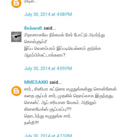
மிடில...
July 30, 2014 at 4:08 PM
சேக்காளி
said...
//தானாகவே நீல்கமல் சேர் போட்டு அமர்ந்து
கொள்ளும்//
இப்ப வெளம்பரம் இப்படியெல்லாம் குடுக்க
ஆரம்பிச்சுட்டாங்களா?.
July 30, 2014 at 4:09 PM
MMESAKKI
said...
சார்., சினிமா கட்டுரை எழுதுங்கன்னு சொன்னேன்.
கதை சூப்பர் சார், முதலில் தொய்வாக இருந்தது,
செகன்ட் ஆப் சரியான வேகம். அதிலும்
கிளைமேக்ஸ் சூப்பரப்பு!?!
தொடர்ந்து எழுதுங்க சார்.
நன்றி!!!
July 30, 2014 at 4:13 PM