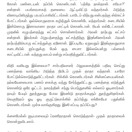
கோஸ் மண்டையன். நம்பிக் கொண்டான். ‘பத்தே நாள்தான். சரியா?’
என்றான். பயங்கரமாகத் தலையை ஆட்டிவிட்டு வந்தார்கள். அடுத்த
வினாடியிலிருந்து பரபரப்பாகிவிட்டார்கள். யாரிடம் விற்பது என்பதற்கு ஸ்கெட்ச்
போட்டார்கள். ஒவ்வொருவராக கழித்துக் கொண்டே வந்தார்கள். கடைசியில்
இன்னொரு இனாவானா தாதா மாட்டிக் கொண்டான். ரியல் எஸ்டேட்காரன்.
முதலில் எழுபத்தைந்து லட்சம் சொன்னார்கள். அவன் நாற்பது லட்சம்
என்றான். இவர்கள் அறுபத்தைந்து லட்சத்திற்கு இறங்கினார்கள். அவன்
நாற்பத்தியொரு லட்சத்துக்கு ஏறினான். இப்படியே ஏறுவதும் இறங்குவதுமாக
கடைசியில் ஐம்பதுக்கு மேல் ஒரு பைசா இல்லயென்று பல்லைக்
காட்டிவிட்டான். வந்தது லாபம் என்று சம்மதித்துவிட்டார்கள்.
விதி வலியது இல்லையா? சார்பதிவாளர் அலுவலகத்தில் பதிவு செய்து
பணத்தை வாங்கிய அடுத்த நிமிடம் முதல் தாதா வந்தான். யாரோ
போட்டுக்கொடுத்துவிட்டார்கள். சிக்கிக் கொண்டார்கள் சின்னப்பையன்கள்.
நல்லவேளையாக பணம் கைக்கு வந்து சேர்ந்துவிட்டது. பணத்தை எடுத்துக்
கொண்டு ஒரே ஓட்டம். நகரத்தின் சந்து பொந்துகளில் எல்லாம் ஓடினார்கள்.
நாயும் பேயும் துரத்துவது போல இரண்டு தாதாக்களும் துரத்துகிறார்கள்.
வெகுநேரம் ஓடி ஓடி குருட்டுவாக்கில் தப்பித்து எங்கேயோ பதுங்கிக்
கொண்டார்கள். மூச்சு வாங்குகிறது. இனி எப்படி தப்பிப்பது?
க்ளைமேக்ஸ் ஐடியாவையும் ப்ரணீதாதான் கொடுத்தாள்- முதல் தாதாவைக்
கொன்றுவிடலாம்.