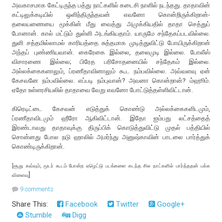
அவகாசமாக கேட்டிருந்த பத்து நாட்களில் கடைசி நாளில் நடந்தது. தாதாவின்
கட்டிலுக்கடியில் ஒளிந்திருந்தவன் எவனோ கொன்றிருக்கிறான்-
தலையணையை மூக்கின் மீது வைத்து அமுக்கியதில் தாதா செத்துப்
போனான். கால் மட்டும் துள்ளி அடங்கியதாம். யாருமே சந்தேகப்படவில்லை.
துளி சத்தமில்லாமல் காரியத்தை சுத்தமாக முடித்துவிட்டு போயிருக்கிறான்
அந்தப் புண்ணியவான். கைரேகை இல்லை, தலைமுடி இல்லை. போலீஸ்
விசாரணை இல்லை; பிரேத பரிசோதனையில் சந்தேகம் இல்லை.
அல்லக்கைகளாலும், ப்ரணீதாவினாலும் கூட நம்பவில்லை. அவ்வளவு ஏன்
கேசவனே நம்பவில்லை. எப்படி நம்புவான்? அவனா கொன்றான்? ம்ஹூம்.
ஏதோ உள்ளரசியலில் தாதாவை வேறு எவனோ போட்டுத்தள்ளிவிட்டான்.
கிரெடிட்டை கேசவன் எடுத்துக் கொண்டு அல்லக்கைகளிடமும்,
ப்ரணீதாவிடமும் ஹீரோ ஆகிவிட்டான். இதோ ஐம்பது லட்சத்தைத்
இரண்டாவது தாதாவுக்கு திருப்பிக் கொடுத்துவிட்டு முதல் பத்தியில்
சொன்னது போல நடு ஹாலில் அமர்ந்து அனுஷ்காவின் பாடலை பார்த்துக்
கொண்டிருக்கிறான்.
[சூது கவ்வும், மூடர் கூடம் போன்ற ஏழெட்டு படங்களை கடந்த சில நாட்களில் பார்த்ததன் பக்க
]
விளைவு
9 comments
Share This:
Facebook
Twitter
Google+
Stumble
Digg