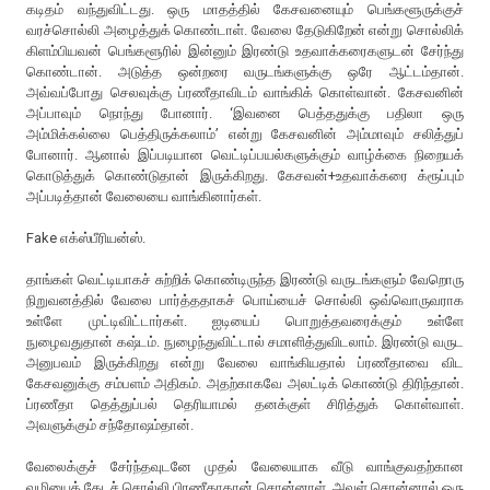
கடிதம் வந்துவிட்டது. ஒரு மாதத்தில் கேசவனையும் பெங்களூருக்குச்
வரச்சொல்லி அழைத்துக் கொண்டாள். வேலை தேடுகிறேன் என்று சொல்லிக்
கிளம்பியவன் பெங்களூரில் இன்னும் இரண்டு உதவாக்கரைகளுடன் சேர்ந்து
கொண்டான். அடுத்த ஒன்றரை வருடங்களுக்கு ஒரே ஆட்டம்தான்.
அவ்வப்போது செலவுக்கு ப்ரணீதாவிடம் வாங்கிக் கொள்வான். கேசவனின்
அப்பாவும் நொந்து போனார். ‘இவனை பெத்ததுக்கு பதிலா ஒரு
அம்மிக்கல்லை பெத்திருக்கலாம்’ என்று கேசவனின் அம்மாவும் சலித்துப்
போனார். ஆனால் இப்படியான வெட்டிப்பயல்களுக்கும் வாழ்க்கை நிறையக்
கொடுத்துக் கொண்டுதான் இருக்கிறது. கேசவன்+உதவாக்கரை க்ரூப்பும்
அப்படித்தான் வேலையை வாங்கினார்கள்.
Fake எக்ஸ்பீரியன்ஸ்.
தாங்கள் வெட்டியாகச் சுற்றிக் கொண்டிருந்த இரண்டு வருடங்களும் வேறொரு
நிறுவனத்தில் வேலை பார்த்ததாகச் பொய்யைச் சொல்லி ஒவ்வொருவராக
உள்ளே முட்டிவிட்டார்கள். ஐடியைப் பொறுத்தவரைக்கும் உள்ளே
நுழைவதுதான் கஷ்டம். நுழைந்துவிட்டால் சமாளித்துவிடலாம். இரண்டு வருட
அனுபவம் இருக்கிறது என்று வேலை வாங்கியதால் ப்ரணீதாவை விட
கேசவனுக்கு சம்பளம் அதிகம். அதற்காகவே அலட்டிக் கொண்டு திரிந்தான்.
ப்ரணீதா தெத்துப்பல் தெரியாமல் தனக்குள் சிரித்துக் கொள்வாள்.
அவளுக்கும் சந்தோஷம்தான்.
வேலைக்குச் சேர்ந்தவுடனே முதல் வேலையாக வீடு வாங்குவதற்கான
வழியைத் தேடச் சொல்லி பிரணீதாதான் சொன்னாள். அவள் சொன்னால் ஒரு