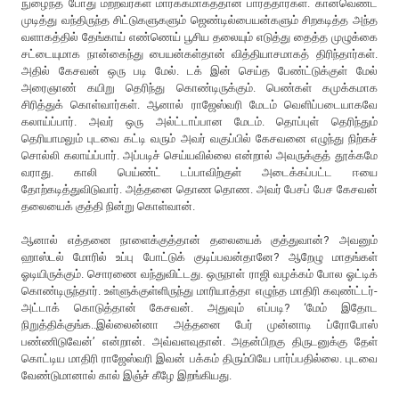
நுழைந்த போது மற்றவர்கள் மார்க்கமாகத்தான் பார்த்தார்கள். கான்வெண்ட்
முடித்து வந்திருந்த சிட்டுகளுகளும் ஜெண்டில்பையன்களும் சிறகடித்த அந்த
வளாகத்தில் தேங்காய் எண்ணெய் பூசிய தலையும் எடுத்து தைத்த முழுக்கை
சட்டையுமாக நான்கைந்து பையன்கள்தான் வித்தியாசமாகத் திரிந்தார்கள்.
அதில் கேசவன் ஒரு படி மேல். டக் இன் செய்த பேண்ட்டுக்குள் மேல்
அரைஞாண் கயிறு தெரிந்து கொண்டிருக்கும். பெண்கள் கமுக்கமாக
சிரித்துக் கொள்வார்கள். ஆனால் ராஜேஸ்வரி மேடம் வெளிப்படையாகவே
கலாய்ப்பார். அவர் ஒரு அல்ட்டாப்பான மேடம். தொப்புள் தெரிந்தும்
தெரியாமலும் புடவை கட்டி வரும் அவர் வகுப்பில் கேசவனை எழுந்து நிற்கச்
சொல்லி கலாய்ப்பார். அப்படிச் செய்யவில்லை என்றால் அவருக்குத் தூக்கமே
வராது. காலி பெய்ண்ட் டப்பாவிற்குள் அடைக்கப்பட்ட ஈயை
தோற்கடித்துவிடுவார். அத்தனை தொண தொண. அவர் பேசப் பேச கேசவன்
தலையைக் குத்தி நின்று கொள்வான்.
ஆனால் எத்தனை நாளைக்குத்தான் தலையைக் குத்துவான்? அவனும்
ஹாஸ்டல் மோரில் உப்பு போட்டுக் குடிப்பவன்தானே? ஆறேழு மாதங்கள்
ஓடியிருக்கும். சொரணை வந்துவிட்டது. ஒருநாள் ராஜி வழக்கம் போல ஓட்டிக்
கொண்டிருந்தார். உள்ளுக்குள்ளிருந்து மாரியாத்தா எழுந்த மாதிரி கவுண்ட்டர்-
அட்டாக் கொடுத்தான் கேசவன். அதுவும் எப்படி? ‘மேம் இதோட
நிறுத்திக்குங்க..இல்லைன்னா அத்தனை பேர் முன்னாடி ப்ரோபோஸ்
பண்ணிடுவேன்’ என்றான். அவ்வளவுதான். அதன்பிறகு திருடனுக்கு தேள்
கொட்டிய மாதிரி ராஜேஸ்வரி இவன் பக்கம் திரும்பியே பார்ப்பதில்லை. புடவை
வேண்டுமானால் கால் இஞ்ச் கீழே இறங்கியது.