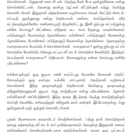
சொன்னான். அதுதான் கடைசி டீல். அதற்கு மேல் பேச ஒன்றுமில்லை என்று
சொல்லிவிட்டான். அவனது நான்கு ஆட்கள் வீட்டுக்குள் வந்து அமர்ந்து
கொண்டார்கள். இதுதான் மற்றவர்களை வழக்கமாக அவன் மிரட்டும் ஸ்டைல்.
எப்படித் துரத்துவது என்று தெரியாமல் மண்டை காய்ந்தார்கள். வீடு
கட்டுவதற்குள்ளேயே கண்ணாமுழி திருகிவிட்டது. இனி ஐம்பது லட்சத்துக்கு
எங்கே போவது? கிட்னியை விற்றால் கூட காசு தேறாது. கவுன்சிலரைப்
பார்த்தாலும் வேலைக்கு ஆகவில்லை; வக்கீலைப் பார்த்தாலும் வேலைக்கு
ஆகவில்லை, போலீஸைப் பார்த்தாலும் வேலைக்கு ஆகவில்லை. ஆளாளுக்கு
சமாதானமாக போய்விடச் சொன்னார்கள். சமாதனமா? ஒன்று ஐம்பது லட்சம்
கொடுக்க வேண்டும் அல்லது கட்டிய வீட்டைக் கொடுக்க வேண்டும். இதற்குப்
பெயர்தான் சமாதானமா? அநியாயம். கேசவனுக்கு என்ன செய்வது என்றே
புரியவில்லை?
எல்லோருக்கும் ஒரு ஐடியா மணி வாய்ப்பது போலவே கேசவன் அண்ட்
கோவுக்கும் ஒரு வாய்தா வக்கீல் மாட்டினார். அவர்தான் வழியைச்
சொன்னார். இந்த தாதாவுக்குத் தெரியாமல் வேறொரு தாதாவுக்கு
விற்றுவிடுவதுதான் ஐடியா. அது சாத்தியமா என்று புரியவில்லை. ஆனால்
வக்கீல்தான் உசுப்பேற்றினார். இந்த தாதா இடத்தை பிடித்து வைத்திருக்கும்
செய்தி வெளியே கசிவதற்குள் விற்றுவிடலாம் என்றார். இப்போதைக்கு அது
ஒன்றுதான் வழி. ஒத்துக் கொண்டார்கள்.
முதல் வேலையாக தாதாவிடம் கெஞ்சினார்கள். ‘பத்து நாள் கொடுத்தால்
தனது தந்தைக்கு வீட்டைக் காட்டிவிடுவதாகவும் அவருக்கு இதுதான் கனவு’
என்றெல்லாம் செண்டிமெண்டலாக கவிழ்த்தார்கள். தாதா ஒரு முட்டைக்