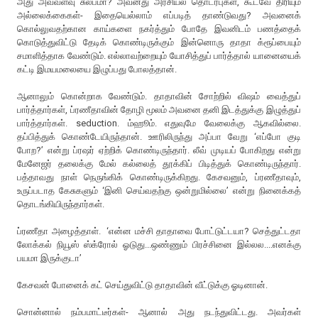
அது அவ்வளவு சுலபமா? அவனது அரசியல் தொடர்புகள், கூடவே திரியும்
அல்லைக்கைகள்- இதையெல்லாம் எப்படித் தாண்டுவது? அவனைக்
கொல்லுவதற்கான காய்களை நகர்த்தும் போதே இவனிடம் பணத்தைக்
கொடுத்துவிட்டு தேடிக் கொண்டிருக்கும் இன்னொரு தாதா க்ரூப்பையும்
சமாளித்தாக வேண்டும். எல்லாவற்றையும் யோசித்துப் பார்த்தால் யானையைக்
கட்டி இமயமலையை இழுப்பது போலத்தான்.
ஆனாலும் கொன்றாக வேண்டும். தாதாவின் சோற்றில் விஷம் வைத்துப்
பார்த்தார்கள், ப்ரணீதாவின் தோழி மூலம் அவனை தனி இடத்துக்கு இழுத்துப்
பார்த்தார்கள். seduction. ம்ஹூம். எதுவுமே வேலைக்கு ஆகவில்லை.
தப்பித்துக் கொண்டேயிருந்தான். ஊரிலிருந்து அப்பா வேறு ‘எப்போ குடி
போற?’ என்று ப்ரஷர் ஏற்றிக் கொண்டிருந்தார். லீவ் முடியப் போகிறது என்று
மேனேஜர் தலைக்கு மேல் கல்லைத் தூக்கிப் பிடித்துக் கொண்டிருந்தார்.
பத்தாவது நாள் நெருங்கிக் கொண்டிருக்கிறது. கேசவனும், ப்ரணீதாவும்,
உருப்படாத கேசுகளும் ‘இனி செய்வதற்கு ஒன்றுமில்லை’ என்று நினைக்கத்
தொடங்கியிருந்தார்கள்.
ப்ரணீதா அழைத்தாள். ‘என்ன மச்சி தாதாவை போட்டுட்டயா? செத்துட்டதா
லோக்கல் நியூஸ் ஸ்க்ரோல் ஓடுது...ஒண்ணும் பிரச்சினை இல்லல....எனக்கு
பயமா இருக்குடா’
கேசவன் போனைக் கட் செய்துவிட்டு தாதாவின் வீட்டுக்கு ஓடினான்.
சொன்னால் நம்பமாட்டீர்கள்- ஆனால் அது நடந்துவிட்டது. அவர்கள்