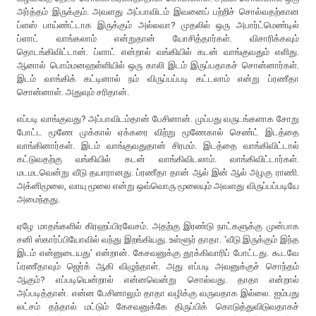
அர்த்தம் இருக்கும். அவளது அப்பாவிடம் இவனைப் பற்றிச் சொல்வதற்கான
ப்ளஸ் பாய்ண்ட்டாக இருக்கும் அல்லவா? முதலில் ஒரு அபார்ட்மெண்டில்
ப்ளாட் வாங்கலாம் என்றுதான் யோசித்தார்கள். விசாரிக்கவும்
தொடங்கிவிட்டான். ப்ளாட் என்றால் வங்கியில் கடன் வாங்குவதும் எளிது.
ஆனால் பொம்மனஹள்ளியில் ஒரு காலி இடம் இருப்பதாகச் சொன்னார்கள்.
இடம் வாங்கிக் கட்டினால் நம் விருப்பப்படி கட்டலாம் என்று ப்ரணீதா
சொன்னாள். அதுவும் சரிதான்.
எப்படி வாங்குவது? அப்பாவிடம்தான் பேசினான். முப்பது வருடங்களாக சோறு
போட்ட மூணே முக்கால் ஏக்கரை விற்று மூணேகால் செண்ட் இடத்தை
வாங்கினார்கள். இடம் வாங்குவதுதான் சிரமம். இடத்தை வாங்கிவிட்டால்
கட்டுவதற்கு வங்கியில் கடன் வாங்கிவிடலாம். வாங்கிவிட்டார்கள்.
மடமடவென்று வீடு தயாரானது. ப்ரணீதா தான் ஆல் இன் ஆல் அழகு ராணி.
அக்னிமூலை, வாயு மூலை என்று ஒவ்வொரு மூலையும் அவளது விருப்பப்படியே
அமைந்தது.
ஏழே மாதங்களில் கிரஹப்பிரவேசம். அதற்கு இரண்டு நாட்களுக்கு முன்பாக
சனி ஸ்கார்ப்பியோவில் வந்து இறங்கியது. உள்ளூர் தாதா. ‘வீடு இருக்கும் இந்த
இடம் என்னுடையது’ என்றான். கேசவனுக்கு தூக்கிவாரிப் போட்டது. கூடவே
ப்ரணீதாவும் ஜெர்க் ஆகி விழுந்தாள். அது எப்படி அவனுக்குச் சொந்தம்
ஆகும்? எப்படியென்றால் என்னவென்று சொல்வது. தாதா என்றால்
அப்படித்தான். என்ன பேசினாலும் தாதா வழிக்கு வருவதாக இல்லை. ஐம்பது
லட்சம் தந்தால் மட்டும் கேசவனுக்கே திருப்பிக் கொடுத்துவிடுவதாகச்