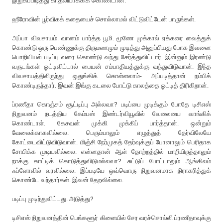
இறுகப்பிடித்து காதலியாக்கிக் கொண்டான்.
ஹீரோவின் பூர்விகக் கதையைச் சொல்லாமல் விட்டுவிட்டேன் பாருங்கள்.
அப்பா விவசாயம். வானம் பார்த்த பூமி. மூணே முக்கால் ஏக்கரை வைத்துக்
கொண்டு ஒரு பெண்ணுக்கு திருமணமும் முடித்து அனுப்பியது போக இவனை
பொறியியல் படிப்பு வரை கொண்டு வந்து சேர்த்துவிட்டார். இன்னும் இரண்டு
வருடங்கள் ஓட்டிவிட்டால் பையன் சம்பாதியத்துக்கு வந்துவிடுவான். இந்த
விவசாயத்திலிருந்து ஒதுங்கிக் கொள்ளலாம்- அப்படித்தான் நம்பிக்
கொண்டிருந்தார். இவன் இங்கு கடலை போட்டு காலத்தை ஓட்டித் திரிகிறான்.
ப்ரணீதா கொஞ்சம் சூட்டிப்பு அல்லவா? படிப்பை முடிக்கும் போதே டிசிஎஸ்
நிறுவனம் நடத்திய கேம்பஸ் இண்டர்வியூவில் வேலையை வாங்கிக்
கொண்டாள். கேசவன் முக்கி முக்கிப் பார்த்தான். ஒன்றும்
வேலைக்காகவில்லை. பெரும்பாலும் எழுத்துத் தேர்விலேயே
கோட்டைவிட்டுவிடுவான். மிஞ்சி நேர்முகத் தேர்வுக்குப் போனாலும் பெரிதாக
சோபிக்க முடியவில்லை. என்னதான் ஆள் தோற்றத்தில் மாறியிருந்தாலும்
நாக்கு காட்டிக் கொடுத்துவிடுமல்லவா? சுட்டுப் போட்டாலும் ஆங்கிலம்
ஃப்ளோவில் வரவில்லை. இப்படியே ஒவ்வொரு நிறுவனமாக நிராகரித்துக்
கொண்டே வந்தார்கள். இவன் தேறவில்லை.
படிப்பு முடிந்துவிட்டது. அடுத்து?
டிசிஎஸ் நிறுவனத்தின் பெங்களூர் கிளையில் சேர வரச்சொல்லி ப்ரணீதாவுக்கு