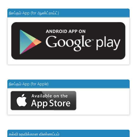
நிசப்தம் App (for ஆண்ட்ராய்ட்)
நிசப்தம் App (for Apple)
கல்வி உதவிக்கான விண்ணப்பம்