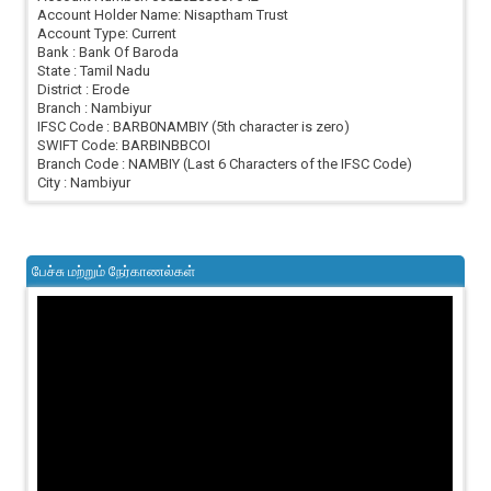
Account Holder Name: Nisaptham Trust
Account Type: Current
Bank : Bank Of Baroda
State : Tamil Nadu
District : Erode
Branch : Nambiyur
IFSC Code : BARB0NAMBIY (5th character is zero)
SWIFT Code: BARBINBBCOI
Branch Code : NAMBIY (Last 6 Characters of the IFSC Code)
City : Nambiyur
பேச்சு மற்றும் நேர்காணல்கள்