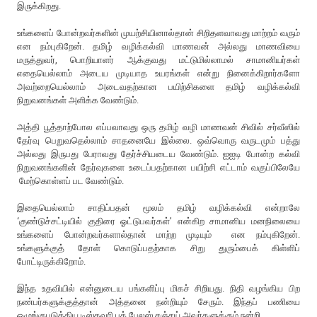
இருக்கிறது.
உங்களைப் போன்றவர்களின் முயற்சியினால்தான் சிறிதளவாவது மாற்றம் வரும்
என நம்புகிறேன். தமிழ் வழிக்கல்வி மாணவன் அல்லது மாணவியை
மருத்துவர், பொறியாளர் ஆக்குவது மட்டுமில்லாமல் சாமானியர்கள்
எதையெல்லாம் அடைய முடியாத உயரங்கள் என்று நினைக்கிறார்களோ
அவற்றையெல்லாம் அடைவதற்கான பயிற்சிகளை தமிழ் வழிக்கல்வி
நிறுவனங்கள் அளிக்க வேண்டும்.
அத்தி பூத்தாற்போல எப்பவாவது ஒரு தமிழ் வழி மாணவன் சிவில் சர்வீஸில்
தேர்வு பெறுவதெல்லாம் சாதனையே இல்லை. ஒவ்வொரு வருடமும் பத்து
அல்லது இருபது பேராவது தேர்ச்சியடைய வேண்டும். ஐஐடி போன்ற கல்வி
நிறுவனங்களின் தேர்வுகளை உடைப்பதற்கான பயிற்சி எட்டாம் வகுப்பிலேயே
மேற்கொள்ளப் பட வேண்டும்.
இதையெல்லாம் சாதிப்பதன் மூலம் தமிழ் வழிக்கல்வி என்றாலே
‘குண்டுச்சட்டியில் குதிரை ஓட்டுபவர்கள்’ என்கிற சாமானிய மனநிலையை
உங்களைப் போன்றவர்களால்தான் மாற்ற முடியும் என நம்புகிறேன்.
உங்களுக்குத் தோள் கொடுப்பதற்காக சிறு துரும்பைக் கிள்ளிப்
போட்டிருக்கிறோம்.
இந்த உதவியில் என்னுடைய பங்களிப்பு மிகச் சிறியது. நிதி வழங்கிய பிற
நண்பர்களுக்குத்தான் அத்தனை நன்றியும் சேரும். இந்தப் பணியை
ஒழுங்குபடுத்திய டிஸ்கவரி புக் பேலஸ் சஞ்சய் அவர்களுக்கும் நன்றி.