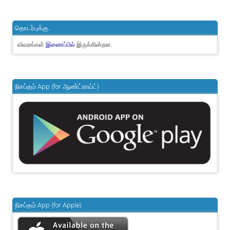
தொடர்புக்கு..
விவரங்கள்
இருக்கின்றன.
இணைப்பில்
நிசப்தம் App (for ஆண்ட்ராய்ட்)
நிசப்தம் App (for Apple)