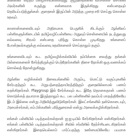
உங்களின் கடிதம் மகிழ்ச்சியளிக்கிறது. குழந்தைகளை வாசிக்கச் சொல்லி
அவர்களின் கருத்து என்னவாக இருக்கிறது என்பதையும்
தெரியப்படுத்துங்கள். குறைகள் இருப்பின் அடுத்த முறை சரி செய்து கொள்ள
உதவும்.
காளான்களைவிடவும் அதிகமாக பெருகிக் கிடக்கும் ஆங்கிலப்
பள்ளிகளுக்கிடையில் தமிழ்வழிப்பள்ளியை அதுவும் சென்னையில் நடத்துவது
எவ்வளவு சிரமம் என்பதை புரிந்து கொள்ள முடிகிறது. உங்களைப்
போன்றவர்களுக்கு எவ்வளவு உதவிகளைச் செய்தாலும் தகும்.
உங்களைவிடவும் கூட தமிழ்வழிக்கல்வியில் நம்பிக்கை வைத்து தங்கள்
பிள்ளைகளைச் சேர்த்திருக்கும் பெற்றோர்களின் திசை நோக்கி ஒரு வணக்கம்
சொல்லத் தோன்றுகிறது.
ஆங்கில வழிக்கல்வி நிலையங்களில் அரும்பு, மொட்டு வகுப்புகளில்
சேர்பதற்கும் கூட அறுபத்தைந்தாயிரத்திற்கும் குறைவில்லாமல் பணம்
கறக்கிறார்கள். Playgroup இல் சேர்க்கவும் கூட இதே தொகைதான். பணம்
கொடுக்கத் தயாராக இருந்தாலும் கூட பல பள்ளிகளில் நவம்பர் மாதத்திலேயே
இடம் இல்லை என்று அறிவித்துவிடுகிறார்கள். இலட்சங்களில் நன்கொடையும்,
அமைச்சர்கள், எம்.பிக்களின் பரிந்துரைகள் என்று அலைக்கழிக்கிறார்கள்.
எங்கள் பள்ளியில் படித்தவர்கள்தான் ஐ.ஐ.டியில் சேர்கிறார்கள் என்கிறார்கள்.
எங்கள் பள்ளியில் படித்தவர்கள்தான் சிவில் சர்வீஸில் தேர்ச்சியடைகிறார்கள்
என்கிறார்கள். இதையெல்லாம் பார்ப்பதற்கு உண்மையிலேயே பயமாக