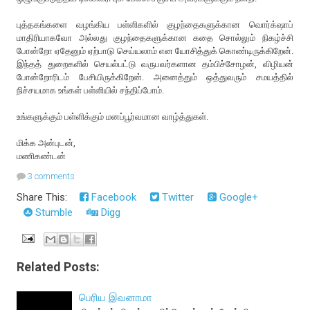
புத்தகங்களை வழங்கிய பள்ளிகளில் குழந்தைகளுக்கான வொர்க்‌ஷாப்
மாதிரியாகவோ அல்லது குழந்தைகளுக்கான கதை சொல்லும் நிகழ்ச்சி
போன்றோ ஏதேனும் ஏற்பாடு செய்யலாம் என யோசித்துக் கொண்டிருக்கிறேன்.
இந்தத் துறைகளில் செயல்பட்டு வருபவர்களான தம்பிச்சோழன், விழியன்
போன்றோரிடம் பேசியிருக்கிறேன். அனைத்தும் ஒத்துவரும் சமயத்தில்
நிச்சயமாக உங்கள் பள்ளியில் சந்திப்போம்.
உங்களுக்கும் பள்ளிக்கும் மனப்பூர்வமான வாழ்த்துகள்.
மிக்க அன்புடன்,
மணிகண்டன்
3 comments
Share This:
Facebook
Twitter
Google+
Stumble
Digg
Related Posts:
பெரிய இவனாமா