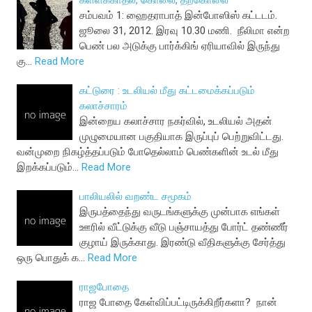
கள்ளக்காதல், கொலை, தற்கொலை
சம்பவம் 1: ஹைதராபாத் இன்போஸிஸ் கட்டடம்.
ஜூலை 31, 2012. இரவு 10.30 மணி. நீலிமா என்ற
பெண் பல அடுக்கு பார்க்கிங் ஏரியாவில் இருந்து
கு…
Read More
கட்டுரை : உடலியல் மீது கட்டமைக்கப்படும்
கலாச்சாரம்
இன்றைய கலாச்சார நகர்வில், உடலியல் அதன்
முழுமையான பகுதியாக இருப்புப் பெற்றுவிட்டது.
வன்முறை நிகழ்த்தப்படும் போதெல்லாம் பெண்களின் உடல் மீது
இறக்கப்படும்…
Read More
பாலியலில் வறண்ட சமூகம்
இருபத்தைந்து வருடங்களுக்கு முன்பாக எங்கள்
ஊரில் வீட்டுக்கு வீடு பஞ்சாயத்து போர்ட் தண்ணீர்
குழாய் இருக்காது. இரண்டு வீதிகளுக்கு சேர்த்து
ஒரு பொதுக் க…
Read More
ராஜபோதை
ராஜ போதை கேள்விப்பட்டிருக்கிறீர்களா? நான்