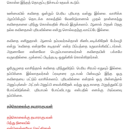
கொள்ள இந்தத் தொகுப்பு நிச்சயம் உதவக் கூடும்.
உண்மையில் கவிதை ஒன்றும் பெரிய புரியாத வஸ்து இல்லை. வாசிக்க
ஆரம்பிக்கும் தொடக்க காலத்தில் வேண்டுமானால் முதல் நான்கைந்து
கவிதைகளை புரிந்து கொள்வதில் சிரமம் இருக்கலாம். ஆனால் அதன் பிறகு
நல்ல கவிதைகள் புரியவில்லை என்று சொல்வதற்கு வாய்ப்பே இல்லை.
கவிதை எளிதுதான். ஆனால் நம்மவர்கள்தான் கிண்டலடிக்கிறேன் பேர்வழி
என்று ‘கவிதை என்றாலே கடிதான்’ என்ற பிம்பத்தை உருவாக்கிவிட்டார்கள்.
அதனாலோ என்னவோ பெரும்பாலானவர்கள் கவிதையின் பக்கமே
வருவதில்லை. மூக்கைப் பிடித்தபடி ஒதுங்கிக் கொள்கிறார்கள்.
ஓரிருமுறை வாசித்தால் கவிதை புரிந்துவிடும். பெரிய சிரமம் எதுவும் இல்லை.
நம்பிக்கை இல்லாதவர்கள் ப்ரவுசரை மூடாமல் பின்வரும் இந்த ஒரு
கவிதையை மட்டும் வாசிக்கலாம். புரியவில்லை என்றால் ஒரு மின்னஞ்சல்
அனுப்புங்கள்- அட்ரஸ் அனுப்பி வைக்கிறேன். வந்து ஒரு காதை அறுத்துவிட்டு
போய்விடுங்கள். புரியாமல் போய்விடாது என்பதில் எனக்கு அவ்வளவு
நம்பிக்கை.
தற்கொலைக்கு தயாராகுபவன்
தற்கொலைக்கு தயாராகுபவன்
பித்து நிலையில்
என்னென்னவோ செய்கிறான்