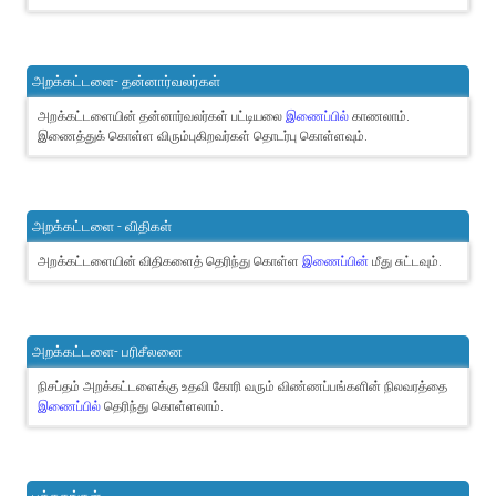
அறக்கட்டளை- தன்னார்வலர்கள்
அறக்கட்டளையின் தன்னார்வலர்கள் பட்டியலை
இணைப்பில்
காணலாம்.
இணைத்துக் கொள்ள விரும்புகிறவர்கள் தொடர்பு கொள்ளவும்.
அறக்கட்டளை - விதிகள்
அறக்கட்டளையின் விதிகளைத் தெரிந்து கொள்ள
இணைப்பின்
மீது சுட்டவும்.
அறக்கட்டளை- பரிசீலனை
நிசப்தம் அறக்கட்டளைக்கு உதவி கோரி வரும் விண்ணப்பங்களின் நிலவரத்தை
இணைப்பில்
தெரிந்து கொள்ளலாம்.