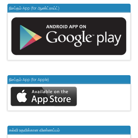
நிசப்தம் App (for ஆண்ட்ராய்ட்)
நிசப்தம் App (for Apple)
கல்வி உதவிக்கான விண்ணப்பம்