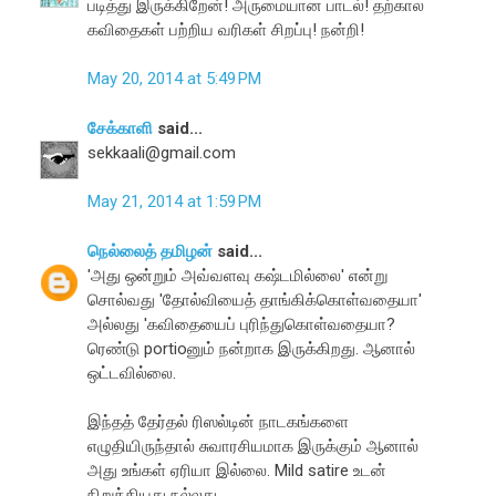
படித்து இருக்கிறேன்! அருமையான பாடல்! தற்கால
கவிதைகள் பற்றிய வரிகள் சிறப்பு! நன்றி!
May 20, 2014 at 5:49 PM
சேக்காளி
said...
sekkaali@gmail.com
May 21, 2014 at 1:59 PM
நெல்லைத் தமிழன்
said...
'அது ஒன்றும் அவ்வளவு கஷ்டமில்லை' என்று
சொல்வது 'தோல்வியைத் தாங்கிக்கொள்வதையா'
அல்லது 'கவிதையைப் புரிந்துகொள்வதையா?
ரெண்டு portioனும் நன்றாக இருக்கிறது. ஆனால்
ஒட்டவில்லை.
இந்தத் தேர்தல் ரிஸல்டின் நாடகங்களை
எழுதியிருந்தால் சுவாரசியமாக இருக்கும் ஆனால்
அது உங்கள் ஏரியா இல்லை. Mild satire உடன்
நிறுத்தியது நல்லது.