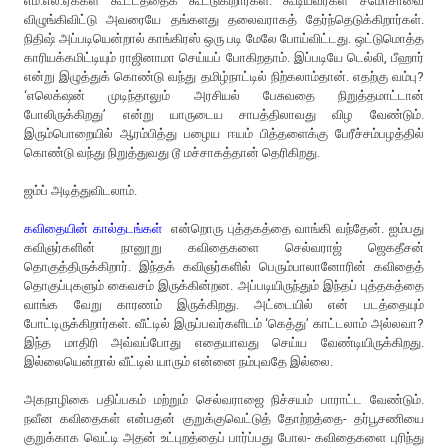
எம்.எல்.ஏக்கள் கூட்டத்தைக் கூட்டுகிறார்கள். கூடியவர்கள் சமோசாவை
விழுங்கிவிட்டு அவரையே தங்களது தலைவராகத் தேர்ந்தெடுக்கிறார்கள்.
நிதிஷ் அப்படியென்றால் காங்கிரஸ் ஒரு படி மேலே போய்விட்டது. ஒட்டுமொத்த
காரியக்கமிட்டியும் ராஜினாமா செய்யப் போகிறதாம். இப்படியே டெல்லி, பீஹார்
என்று இழுத்துக் கொண்டு வந்து தமிழ்நாட்டில் நிற்கலாம்தான். எதற்கு வம்பு?
‘எலெக்‌ஷன் முடிந்தாலும் அரசியல் பேசுவதை நிறுத்தமாட்டான்
போலிருக்கிறது’ என்று யாருடைய சாபத்திலாவது விழ வேண்டும்.
இரும்பொறையில் ஆரம்பித்து பழைய ஈயம் பித்தளைக்கு பேரீச்சம்பழத்தில்
கொண்டு வந்து நிறுத்துவது டூ மச்சாகத்தான் தெரிகிறது.
ஜம்ப் அடித்துவிடலாம்.
கவிதையின் கால்தடங்கள்
என்றொரு புத்தகத்தை வாங்கி வந்தேன். ஐம்பது
கவிஞர்களின் நானூறு கவிதைகளை செல்வராஜ் ஜெகதீசன்
தொகுத்திருக்கிறார். இந்தக் கவிஞர்களில் பெரும்பாலானோரின் கவிதைத்
தொகுப்புகளும் கைவசம் இருக்கின்றன. அப்படியிருந்தும் இந்தப் புத்தகத்தை
வாங்க வேறு காரணம் இருக்கிறது. அட்டையில் என் படத்தையும்
போட்டிருக்கிறார்கள். வீட்டில் இருப்பவர்களிடம் ‘கெத்து’ காட்டலாம் அல்லவா?
இந்த மாதிரி அவ்வப்போது எதையாவது செய்ய வேண்டியிருக்கிறது.
இல்லையென்றால் வீட்டில் யாரும் என்னை நம்புவதே இல்லை.
அகநாழிகை பதிப்பகம் மற்றும் செல்வராஜை நிச்சயம் பாராட்ட வேண்டும்.
நவீன கவிதைகள் என்பதன் குறுக்குவெட்டுத் தோற்றத்தை- தர்பூசணியை
குறுக்காக வெட்டி அதன் உட்புறத்தைப் பார்ப்பது போல- கவிதைகளை புரிந்து