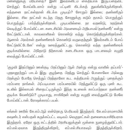
மன்னனுக்கு மரியாதை? இனி இவர்களிடம் கைதியாக இருப்பதைவிட
செத்துப் போய்விடலாம் என்று பட்டினி கிடக்கத் துவங்கியிருக்கிறான்.
எத்தனை நாட்கள்தான் கிடக்க முடியும்? சோறும் இல்லை; தண்ணீரும்
இல்லை. சில நாட்கள் கடந்த பிறகு சேரனுக்கு கடும் தாகம். பொறுத்துப்
பொறுத்துப் பார்த்திருக்கிறான். முடியவில்லை. நா வறண்டு, உதடுகள்
வெடித்துப் போய்விட்டன. கடைசியில் அவனையும் அறியாமல்‘தண்ணீர்’ என்று
கேட்டுவிட்டான். காவலாளிகள் கொண்டு வந்து கொடுத்திருக்கிறார்கள்.
ஆனால் அவர்கள் தண்ணீரைக் கொண்டு வருவதற்குள் ‘இவர்களிடம் போய்
கேட்டுவிட்டேனே’ என்று உரைத்துவிட்டது. கொண்டு வந்த தண்ணீரைக்
குடிக்கவில்லை. அதோடு நிற்காமல் கடைசியாக ஒரு பாடலையும் எழுதி
வைத்துப் போய்விட்டான்.
‘குழவி இறப்பினும் ஊன்தடி பிறப்பினும் ஆள் அன்று என்று வாளில் தப்பார்’-
புறநானூற்றுப் பாடல் இது. குழந்தை பிறந்து செத்துப் போனாலோ அல்லது
பிறக்கும் போதே செத்துப் பிறந்தாலோ கூட கத்தியால் அறுத்துப் புதைக்கும்
பரம்பரை நாங்கள். அப்படியான பரம்பரையில் பிறந்துவிட்டு ஒரு புண் கூட
உடலில் இல்லாமல் சிறைபட்டிருக்கும் இந்த உடலைக் காப்பாற்றவா தண்ணீர்
குடிக்க வேண்டும்? முடியாது, சாகிறேன் என்று எழுதி வைத்துவிட்டு மேலே
போய்விட்டான். ரோஷக்காரப் பயல்.
எங்கள் ஊரில் கே.எம்.ஆர் என்றொரு பெரியவர் இருந்தார். கே.எம்.ராமசாமிக்
கவுண்டர் என்பதன் சுருக்கப்பட்ட வடிவம். வெகுநாட்கள் தலைமையாசிரியராக
இருந்தார். ஏதோ ஒரு கட்டத்தில் அரசியலுக்குள் மூக்கை நுழைத்துவிட்டார்.
எம்.எல்.ஏவாக இருந்திருக்கிறார், எம்.எல்.சியாகவும் இருந்திருக்கிறார்.