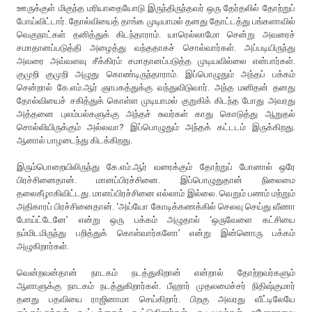
ஊருக்குள் மிகுந்த மரியாதையோடு இருந்திருந்தவர் ஒரு தேர்தலில் தோற்றுப்
போய்விட்டார். தோல்வியைத் தாங்க முடியாமல் தனது தோட்டத்து பங்களாவில்
வெகுநாட்கள் தனித்துக் கிடந்தாராம். யாரெல்லாமோ சென்று அவரைச்
சமாதானப்படுத்தி அழைத்து வந்ததாகச் சொல்வார்கள். அப்படியிருந்து
அவரை அவ்வளவு சீக்கிரம் சமாதானப்படுத்த முடியவில்லை என்பார்கள்.
குமுறி குமுறி அழுது கொண்டிருந்தாராம். இப்பொழுதும் அந்தப் பக்கம்
சென்றால் கே.எம்.ஆர் ஞாபகத்துக்கு வந்துவிடுவார். அந்த மனிதன் தனது
தோல்வியைச் சகித்துக் கொள்ள முடியாமல் குறுகிக் கிடந்த போது அவரது
அத்தனை புலம்பல்களுக்கு அந்தச் சுவர்கள் காது கொடுத்து ஆறுதல்
சொல்லியிருக்கும் அல்லவா? இப்பொழுதும் அந்தக் கட்டடம் இருக்கிறது.
ஆனால் பாழடைந்து கிடக்கிறது.
இரும்பொறையிலிருந்து கே.எம்.ஆர் வரைக்கும் தோற்றுப் போனால் ஒரே
பிரச்சினைதான். மானப்பிரச்சினை. இப்பொழுதுதான் நிலைமை
தலைகீழாகிவிட்டது. மானப்பிரச்சினை எல்லாம் இல்லை. வெறும் பணம் மற்றும்
அதிகாரப் பிரச்சினைதான். ‘அய்யோ கோடிக்கணக்கில் செலவு செய்து வீணா
போய்ட்டேனே’ என்று ஒரு பக்கம் அழுதால் ‘ஒருவேளை கட்சியை
நம்மிடமிருந்து பறித்துக் கொள்வார்களோ’ என்று இன்னொரு பக்கம்
அழுகிறார்கள்.
வென்றவன்தான் நாடகம் நடத்துகிறான் என்றால் தோற்றவர்களும்
ஆளாளுக்கு நாடகம் நடத்துகிறார்கள். பீஹார் முதலமைச்சர் நிதிஷ்குமார்
தனது பதவியை ராஜினாமா செய்கிறார். பிறகு அவரது வீட்டிலேயே