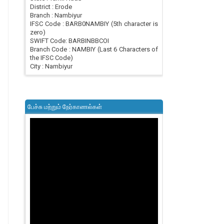
District : Erode
Branch : Nambiyur
IFSC Code : BARB0NAMBIY (5th character is
zero)
SWIFT Code: BARBINBBCOI
Branch Code : NAMBIY (Last 6 Characters of
the IFSC Code)
City : Nambiyur
பேச்சு மற்றும் நேர்காணல்கள்