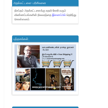
அறக்கட்டளை- பரிசீலனை
நிசப்தம் அறக்கட்டளைக்கு உதவி கோரி வரும்
விண்ணப்பங்களின் நிலவரத்தை
இணைப்பில்
தெரிந்து
கொள்ளலாம்.
புத்தகங்கள்..