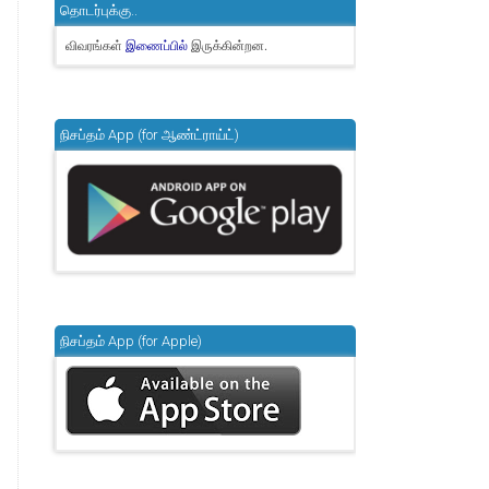
தொடர்புக்கு..
விவரங்கள்
இருக்கின்றன.
இணைப்பில்
நிசப்தம் App (for ஆண்ட்ராய்ட்)
நிசப்தம் App (for Apple)