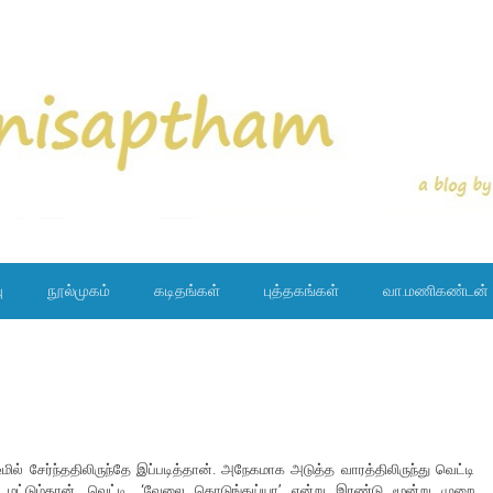
ு
நூல்முகம்
கடிதங்கள்
புத்தகங்கள்
வா.மணிகண்டன்
 சேர்ந்ததிலிருந்தே இப்படித்தான். அநேகமாக அடுத்த வாரத்திலிருந்து வெட்டி
தி மட்டும்தான். வெட்டி. ‘வேலை கொடுங்கய்யா’ என்று இரண்டு மூன்று முறை