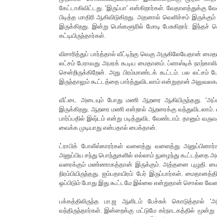
கேட்டாகிவிட்டது. ‘இருப்பா’ என்கிறார்கள். வேதாளத்துக்க
பிடித்த மாதிரி ஆகிவிடுகிறது. அதனால் வெளிச்சம் இருக்கும்
இருக்கிறது. இன்று பெங்களூரில் மோடி பேசுகிறார். இந்தச் 
கட்டியிருந்தார்கள்.
விசாரித்துப் பார்த்தால் வீட்டிற்கு வெகு அருகிலேயேதான் ம
லட்சம் பேராவது அமரக் கூடிய மைதானம். ப்ளாஸ்டிக் நாற்காலிக
சென்றிருக்கிறேன். அது பிரம்மாண்டக் கூட்டம். பல லட்சம் பே
இருந்தாலும் கூட்டத்தை பார்த்துவிடலாம் என்றுதான் அலுவலகத
வீட்டை அடையும் போது மணி ஆறரை ஆகியிருந்தது. ‘அப்பவ
இருக்கிறது. ஆறரை மணி என்றால் ஆறரைக்கு வந்துவிடலாம். வந்த
பார்ப்பதில் இஷ்டம் என்று படித்துவிட வேண்டாம். தானும் வ
வைக்க முடியாது என்பதால் பைக்தான்.
ட்ராபிக் போலீஸ்காரர்கள் வளைத்து வளைத்து அனுப்பினார்கள
அனுப்பிய சந்து பொந்துகளில் எல்லாம் நுழைந்து கூட்டத்தை அ
வரைக்கும் மண்ணாகத்தான் இருக்கும். அத்தனை புழுதி. 
நிரம்பியிருந்தது. ஐம்பதாயிரம் பேர் இருப்பார்கள். மைதா
ஒப்பிடும் போது இது கூட்டமே இல்லை என்றுதான் சொல்ல வேண்
பக்கத்திலிருந்த பா.ஜ ஆளிடம் பேச்சுக் கொடுத்தால் ‘
வந்திருந்தார்கள். இன்றைக்கு மட்டுமே கர்நாடகத்தில் மூன்று