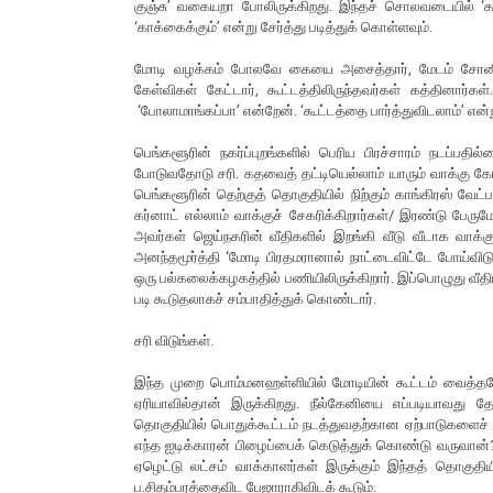
குஞ்சு’ வகையறா போலிருக்கிறது. இந்தச் சொலவடையில் ‘கா
‘காக்கைக்கும்’ என்று சேர்த்து படித்துக் கொள்ளவும்.
மோடி வழக்கம் போலவே கையை அசைத்தார், மேடம் சோனியா ஜ
கேள்விகள் கேட்டார், கூட்டத்திலிருந்தவர்கள் கத்தினார்கள்
‘போலாமாங்கப்பா’ என்றேன். ‘கூட்டத்தை பார்த்துவிடலாம்’ என்று 
பெங்களூரின் நகர்ப்புறங்களில் பெரிய பிரச்சாரம் நடப்பதி
போடுவதோடு சரி. கதவைத் தட்டியெல்லாம் யாரும் வாக்கு கேட்பத
பெங்களூரின் தெற்குத் தொகுதியில் நிற்கும் காங்கிரஸ் வேட்
கர்னாட் எல்லாம் வாக்குச் சேகரிக்கிறார்கள்/ இரண்டு பேர
அவர்கள் ஜெய்நகரின் வீதிகளில் இறங்கி வீடு வீடாக வாக்க
அனந்தமூர்த்தி ‘மோடி பிரதமரானால் நாட்டைவிட்டே போய்விடுவ
ஒரு பல்கலைக்கழகத்தில் பணியிலிருக்கிறார். இப்பொழுது வீதி
படி கூடுதலாகச் சம்பாதித்துக் கொண்டார்.
சரி விடுங்கள்.
இந்த முறை பொம்மனஹள்ளியில் மோடியின் கூட்டம் வைத்ததே 
ஏரியாவில்தான் இருக்கிறது. நீல்கேனியை எப்படியாவது 
தொகுதியில் பொதுக்கூட்டம் நடத்துவதற்கான ஏற்பாடுகளைச் 
எந்த ஐடிக்காரன் பிழைப்பைக் கெடுத்துக் கொண்டு வருவான்? க
ஏழெட்டு லட்சம் வாக்காளர்கள் இருக்கும் இந்தத் தொகுதிய
ப.சிதம்பரத்தைவிட பேஜாராகிவிடக் கூடும்.