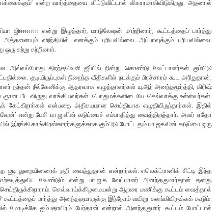
க்கைக்கும்’ என்ற வார்த்தையை விட்டுவிட்டால் விகாரமாகிவிடுகிறது. அதனால்
ிஈஈஈஈஈ என்று இழுத்தார், மாடுலேஷன் மாற்றினார், கூட்டத்தைப் பார்த்து
. அத்தனையும் ஹிந்தியில். எனக்கும் புரியவில்லை. அப்பாவுக்கும் புரியவில்லை.
ஒரு சுற்று சுற்றினார்.
ல்லை. அவ்வப்போது திறந்தவெளி ஜீப்பில் நின்று கொண்டு வேட்பாளர்கள் கும்பிடு
ில்லை. குடியிருப்புகள் நிறைந்த வீதிகளில் நடக்கும் பிரச்சாரம் கூட அரிதுதான்.
பாளர் நந்தன் நீல்கேனிக்கு ஆதரவாக எழுத்தாளர்கள் யு.ஆர்.அனந்தமூர்த்தி, கிரிஷ்
ுமே ஞான பீட விருது வாங்கியவர்கள். பொதுமக்களிடையே செல்வாக்கு உள்ளவர்கள்.
ுக் கேட்கிறார்கள் என்பதை அதிசயமான செய்தியாக எழுதியிருந்தார்கள். இதில்
ேன்’ என்று பேசி பா.ஜ.வின் கடுப்பைச் சம்பாதித்து வைத்திருந்தார். அவர் ஏதோ
யில் இறங்கி காங்கிரஸ்காரர்களுக்காக கும்பிடு போட்டதும் பா.ஜகவின் கடுப்பை ஒரு
ஐடி துறையினரைக் குறி வைத்துதான் என்றார்கள். எலெக்ட்ரானிக் சிட்டி இந்த
தோற்கடித்துவிட வேண்டும் என்று பா.ஜ.க வேட்பாளர் அனந்தகுமார்தான் தனது
செய்திருக்கிறாராம். செவ்வாய்க்கிழமையன்று ஆறரை மணிக்கு கூட்டம் வைத்தால்
ூட்டத்தைப் பார்த்து அனந்தகுமாருக்கு இந்நேரம் வயிறு கலங்கியிருக்கக் கூடும்.
ில் மோடிக்கே ஐம்பதாயிரம் பேர்தான் என்றால் அனந்தகுமார் கூட்டம் போட்டால்