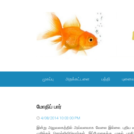
SKIP TO CONTENT
முகப்பு
அறக்கட்டளை
பத்தி
புனைவ
மோதிப் பார்
4/08/2014 10:03:00 PM
இன்று அலுவலகத்தில் அவ்வளவாக வேலை இல்லை. புதிய டீமில்
முறிக்கச் சொல்லிவிடுவார்கள். இப்போதைக்கு முதல் பா