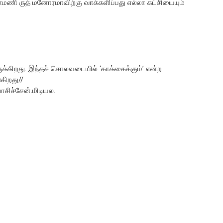
ண்மணி ருத் மனோரமாவிற்கு வாக்களிப்பது எல்லா கட்சியையும்
ுக்கிறது. இந்தச் சொலவடையில் ‘காக்கைக்கும்’ என்ற
கிறது//
சிச்சேன்.மிடியல.