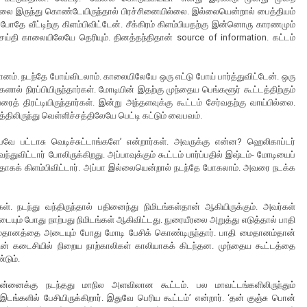
ு வேலை இருந்து கொண்டேயிருந்தால் பிரச்சினையில்லை. இல்லையென்றால் பைத்தியம்
 போதே வீட்டிற்கு கிளம்பிவிட்டேன். சீக்கிரம் கிளம்பியதற்கு இன்னொரு காரணமும்
செய்தி காலையிலேயே தெரியும். தினத்தந்திதான் source of information. கட்டம்
ைதானம். நடந்தே போய்விடலாம். காலையிலேயே ஒரு எட்டு போய் பார்த்துவிட்டேன். ஒரு
ளால் நிரப்பியிருந்தார்கள். மோடியின் இதற்கு முந்தைய பெங்களூர் கூட்டத்திற்கும்
ரைத் திரட்டியிருந்தார்கள். இன்று அந்தளவுக்கு கூட்டம் சேர்வதற்கு வாய்பில்லை.
்திலிருந்து வெள்ளிச்சத்திலேயே பெட்டி கட்டும் வைபவம்.
ே பட்டாசு வெடிச்சுட்டாங்களே’ என்றார்கள். அவருக்கு என்ன? ஹெலிகாப்டர்
ுவிட்டார் போலிருக்கிறது. அப்பாவுக்கும் கூட்டம் பார்ப்பதில் இஷ்டம்- மோடியைப்
ருவதாகக் கிளம்பிவிட்டார். அப்பா இல்லையென்றால் நடந்தே போகலாம். அவரை நடக்க
். நடந்து வந்திருந்தால் பதினைந்து நிமிடங்கள்தான் ஆகியிருக்கும். அவர்கள்
டையும் போது நாற்பது நிமிடங்கள் ஆகிவிட்டது. நுரையீரலை அறுத்து எடுத்தால் பாதி
மைதானத்தை அடையும் போது மோடி பேசிக் கொண்டிருந்தார். பாதி மைதானம்தான்
னத்தின் கடைசியில் நிறைய நாற்காலிகள் காலியாகக் கிடந்தன. முந்தைய கூட்டத்தை
டும்.
அன்னைக்கு நடந்தது மாநில அளவிலான கூட்டம். பல மாவட்டங்களிலிருந்தும்
 இடங்களில் பேசியிருக்கிறார். இதுவே பெரிய கூட்டம்’ என்றார். ‘தன் குஞ்சு பொன்