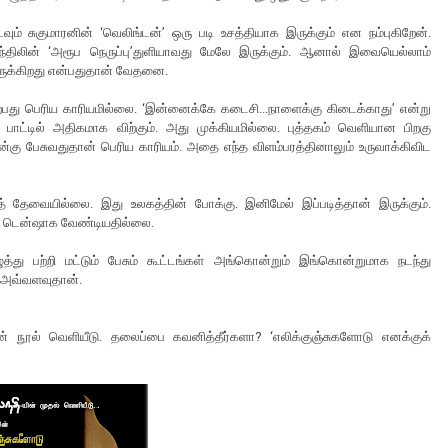
வும் சுகுமாரனின் ‘வெலிங்டன்’ ஒரு படி உசத்தியாக இருக்கும் என நம்புகிறேன்.
ெந்திலின் ‘அரூப நெருப்பு’துளியாவது மேலே இருக்கும். ஆனால் இவையெல்லாம்
்திருக்கிறது என்பதுதான் வேதனை.
ற்பது பெரிய காரியமில்லை. ‘இன்னைக்கே கடைசி...நாளைக்கு கிடைக்காது’ என்று
கு பாட்டில் அதிகமாக விற்கும். அது முக்கியமில்லை. புத்தகம் வெளியான பிறகு
்கு பேசுவதுதான் பெரிய காரியம். அதை எந்த விளம்பரத்தினாலும் உருவாக்கிவிட
த் தேவையில்லை. இது உலகத்தின் போக்கு. இனிமேல் இப்படித்தான் இருக்கும்.
க டென்ஷாக வேண்டியதில்லை.
்து பற்றி மட்டும் பேசும் கூட்டங்கள் அங்கொன்றும் இங்கொன்றுமாக நடந்து
 அவ்வளவுதான்.
ன் நூல் வெளியீடு. தலைப்பை கவனித்தீர்களா? ‘எலிக்குஞ்சுகளோடு எனக்குக்