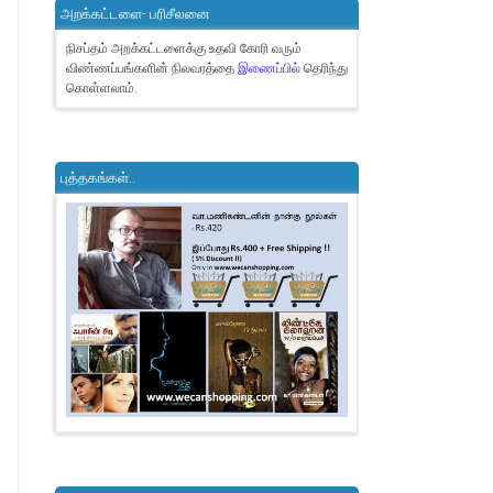
அறக்கட்டளை- பரிசீலனை
நிசப்தம் அறக்கட்டளைக்கு உதவி கோரி வரும்
விண்ணப்பங்களின் நிலவரத்தை
இணைப்பில்
தெரிந்து
கொள்ளலாம்.
புத்தகங்கள்..