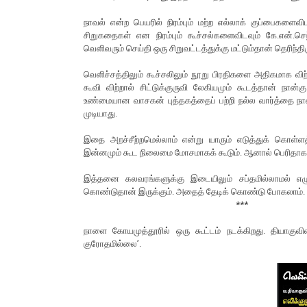
நாவல் என்ற பெயரில் நிரம்பும் மற்ற எல்லாக் குப்பைகளைவிட
சிறுகதைகள் என நிரம்பும் கூச்சல்களைவிடவும் கே.என்.ச
வெளிவரும் செய்தி ஒரு சிறுவட்டத்துக்கு மட்டும்தான் தெரிந
வெளிச்சத்திலும் கூச்சலிலும் நூறு பிரதிகளை அதிகமாக வி
கூவி விற்றால் சிட்டுக்குருவி லேகியமும் கூடத்தான் நான்
உண்மையான வாசகன் புத்தகத்தைப் பற்றி நல்ல வார்த்தை நான
முடியாது.
இதை அறச்சீற்றமெல்லாம் என்று யாரும் எடுத்துக் கொள்ள
இன்னமும் கூட நிலைமை மோசமாகக் கூடும். ஆனால் பெரிதா
இத்தனை கலவரங்களுக்கு இடையிலும் சப்தமில்லாமல் எழுத
கொண்டுதான் இருக்கும். அதைத் தேடிக் கொண்டு போகலாம்.
***
நாளை கோயமுத்தூரில் ஒரு கூட்டம் நடக்கிறது. தியாகுவி
குரோதமில்லை’.