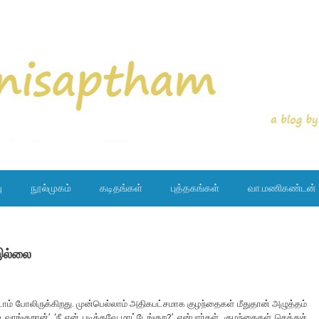
ு
நூல்முகம்
கடிதங்கள்
புத்தகங்கள்
வா.மணிகண்டன்
 இல்லை
டோம் போலிருக்கிறது. முன்பெல்லாம் அதிகபட்சமாக குழந்தைகள் மீதுதான் அழுத்தம்
 வாங்குறான்’ ‘நீ ஏன் படிக்கவே மாட்டேங்குற?’ என்பார்கள். குழந்தைகள் செத்துச்