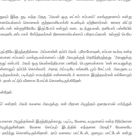
ுவும் இந்த ஐடி வந்த பிறகு ‘அவன் ஒரு லட்சம் சம்பளம்’ வாங்குறானாம் என்று
யவனையெல்லாம் கொலைக் குற்றவாளியாக்கி கூண்டில் ஏற்றினார்கள். ஊரை விட்டு
ான். உள்ளூரிலேயே இருப்போம் என்றும் கடை நடத்துபவன், தனியார் பள்ளியில்
கவுண்டண்டாகச் சேர்ந்தவர்கள் நிலைமையெல்லாம் பரிதாபம்தான். உள்ளூர் பெரிய
திருப்தியே இருந்ததில்லை. அம்மாவின் தம்பி அவர். புரோமோஷன், சம்பள உயர்வு என்ற
 சம்பளம் வாங்குபவர்களைப் பற்றி அவருக்குத் தெரிந்திருந்தது. ‘அவனுக்கு
குது’ என்பார். அவர் ஒரு வெள்ளந்தியான மனிதர். பெருமைக்காக ‘என் பையனுக்கு
சொன்னாலும் நம்பிக் கொள்வார். அதை அப்படியே எங்களிடமும் கேட்பார். அவருடைய
த்தவர்கள், படிக்கும் சமயத்தில் என்னைவிடச் சுமாராக இருந்தவர்கள் எல்லோரும்
். நான் மட்டும் வீணாக போய்க் கொண்டிருக்கிறேன்.
என்றேன்.
’ என்றார். அவர் கவலை அவருக்கு. என் மீதான அழுத்தம் குறையாமல் பார்த்துக்
்பாலான அழுத்தங்கள் இருந்திருக்காது. படிப்பு, வேலை, வருமானம் என்ற ரீதியிலான
 அழுத்துகின்றன. வேலை செய்யும் இடத்தில் எத்தனை பிரஷர்? வேலையே
 நகர்ந்து கொண்டிருக்கிறான். நாம் வளைய மாட்டேன், குழைய மாட்டேன் என்று