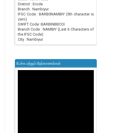
District : Erode
Branch : Nambiyur
IFSC Code : BARB0NAMBIY (5th character is
zero)
SWIFT Code: BARBINBBCOI
Branch Code : NAMBIY (Last 6 Characters of
the IFSC Code)
City : Nambiyur
பேச்சு மற்றும் நேர்காணல்கள்