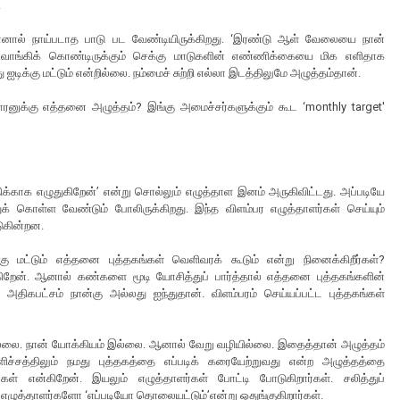
.
னால் நாய்படாத பாடு பட வேண்டியிருக்கிறது. ‘இரண்டு ஆள் வேலையை நான்
 வாங்கிக் கொண்டிருக்கும் செக்கு மாடுகளின் எண்ணிக்கையை மிக எளிதாக
ஐடிக்கு மட்டும் என்றில்லை. நம்மைச் சுற்றி எல்லா இடத்திலுமே அழுத்தம்தான்.
ரனுக்கு எத்தனை அழுத்தம்? இங்கு அமைச்சர்களுக்கும் கூட ‘monthly target'
திக்காக எழுதுகிறேன்’ என்று சொல்லும் எழுத்தாள இனம் அருகிவிட்டது. அப்படியே
ுக் கொள்ள வேண்டும் போலிருக்கிறது. இந்த விளம்பர எழுத்தாளர்கள் செய்யும்
டுகின்றன.
ு மட்டும் எத்தனை புத்தகங்கள் வெளிவரக் கூடும் என்று நினைக்கிறீர்கள்?
ுகிறேன். ஆனால் கண்களை மூடி யோசித்துப் பார்த்தால் எத்தனை புத்தகங்களின்
 அதிகபட்சம் நான்கு அல்லது ஐந்துதான். விளம்பரம் செய்யப்பட்ட புத்தகங்கள்
். இல்லை. நான் யோக்கியம் இல்லை. ஆனால் வேறு வழியில்லை. இதைத்தான் அழுத்தம்
ளிச்சத்திலும் நமது புத்தகத்தை எப்படிக் கரையேற்றுவது என்ற அழுத்தத்தை
கள் என்கிறேன். இயலும் எழுத்தாளர்கள் போட்டி போடுகிறார்கள். சலித்துப்
ழுத்தாளர்களோ ‘எப்படியோ தொலையட்டும்’என்று ஒதுங்குகிறார்கள்.