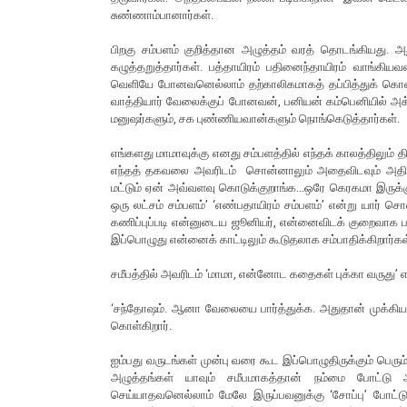
சுண்ணாம்பானார்கள்.
பிறகு சம்பளம் குறித்தான அழுத்தம் வரத் தொடங்கியது. அத
கழுத்தறுத்தார்கள். பத்தாயிரம் பதினைந்தாயிரம் வாங்கி
வெளியே போனவனெல்லாம் தற்காலிகமாகத் தப்பித்துக் கொண்ட
வாத்தியார் வேலைக்குப் போனவன், பனியன் கம்பெனியில் அக்
மனுஷர்களும், சக புண்ணியவான்களும் நொங்கெடுத்தார்கள்.
எங்களது மாமாவுக்கு எனது சம்பளத்தில் எந்தக் காலத்திலும் 
எந்தத் தகவலை அவரிடம் சொன்னாலும் அதைவிடவும் அதிகமான
மட்டும் ஏன் அவ்வளவு கொடுக்குறாங்க...ஒரே கெரகமா இருக்
ஒரு லட்சம் சம்பளம்’ ‘எண்பதாயிரம் சம்பளம்’ என்று யார் 
கணிப்புப்படி என்னுடைய ஜூனியர், என்னைவிடக் குறைவாக படி
இப்பொழுது என்னைக் காட்டிலும் கூடுதலாக சம்பாதிக்கிறார்கள
சமீபத்தில் அவரிடம் ‘மாமா, என்னோட கதைகள் புக்கா வருது’ 
‘சந்தோஷம். ஆனா வேலையை பார்த்துக்க. அதுதான் முக்கியம்
கொள்கிறார்.
ஐம்பது வருடங்கள் முன்பு வரை கூட இப்பொழுதிருக்கும் பெரும
அழுத்தங்கள் யாவும் சமீபமாகத்தான் நம்மை போட்டு
செய்யாதவனெல்லாம் மேலே இருப்பவனுக்கு ‘சோப்பு’ போட்டு