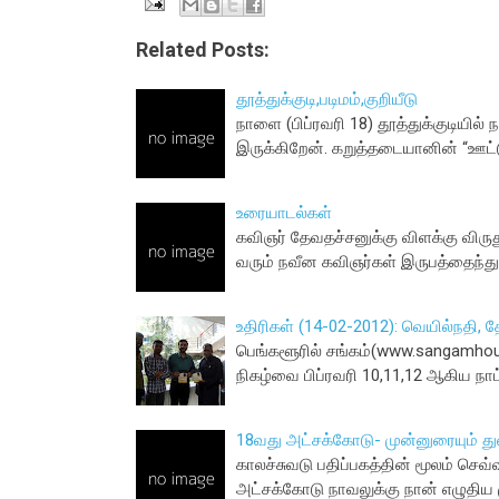
Related Posts:
தூத்துக்குடி,படிமம்,குறியீடு
நாளை (பிப்ரவரி 18) தூத்துக்குடியில
இருக்கிறேன். கறுத்தடையானின் “ஊட்
உரையாடல்கள்
கவிஞர் தேவதச்சனுக்கு விளக்கு விருது
வரும் நவீன கவிஞர்கள் இருபத்தைந்து 
உதிரிகள் (14-02-2012): வெயில்நதி, த
பெங்களூரில் சங்கம்(www.sangamhou
நிகழ்வை பிப்ரவரி 10,11,12 ஆகிய நாட்
18வது அட்சக்கோடு- முன்னுரையும் த
காலச்சுவடு பதிப்பகத்தின் மூலம் செவ
அட்சக்கோடு நாவலுக்கு நான் எழுதிய