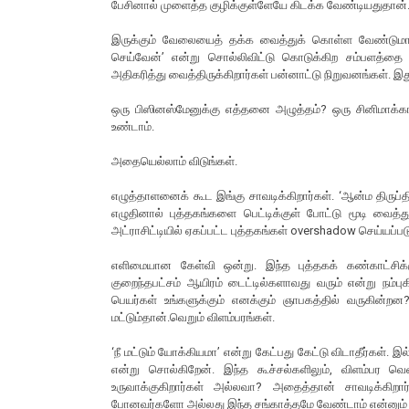
பேசினால் முளைத்த குழிக்குள்ளேயே கிடக்க வேண்டியதுதான்
இருக்கும் வேலையைத் தக்க வைத்துக் கொள்ள வேண்டுமா
செய்வேன்’ என்று சொல்லிவிட்டு கொடுக்கிற சம்பளத்தை
அதிகரித்து வைத்திருக்கிறார்கள் பன்னாட்டு நிறுவனங்கள். இது 
ஒரு பிஸினஸ்மேனுக்கு எத்தனை அழுத்தம்? ஒரு சினிமாக்கா
உண்டாம்.
அதையெல்லாம் விடுங்கள்.
எழுத்தாளனைக் கூட இங்கு சாவடிக்கிறார்கள். ‘ஆன்ம திருப்
எழுதினால் புத்தகங்களை பெட்டிக்குள் போட்டு மூடி வைத்த
அட்ராசிட்டியில் ஏகப்பட்ட புத்தகங்கள் overshadow செய்யப்ப
எளிமையான கேள்வி ஒன்று. இந்த புத்தகக் கண்காட்சிக்க
குறைந்தபட்சம் ஆயிரம் டைட்டில்களாவது வரும் என்று நம்ப
பெயர்கள் உங்களுக்கும் எனக்கும் ஞாபகத்தில் வருகின்றன?
மட்டும்தான்.வெறும் விளம்பரங்கள்.
‘நீ மட்டும் யோக்கியமா’ என்று கேட்பது கேட்டு விடாதீர்கள
என்று சொல்கிறேன். இந்த கூச்சல்களிலும், விளம்பர வெ
உருவாக்குகிறார்கள் அல்லவா? அதைத்தான் சாவடிக்கிறார்
போனவர்களோ அல்லது இந்த சங்காத்தமே வேண்டாம் என்னும் எ