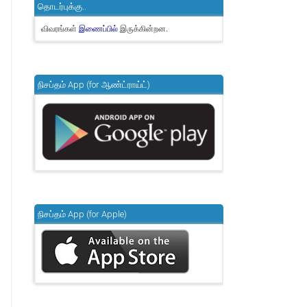
தொடர்புக்கு..
விவரங்கள்
இருக்கின்றன.
இணைப்பில்
நிசப்தம் App (for ஆண்ட்ராய்ட்)
நிசப்தம் App (for Apple)