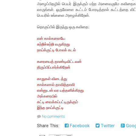
அழைப்பிதழில் பெயர் இருக்கும் மற்ற அனைவருமே கவிதைகளைப
வாருங்கள். ஒருவேளை கூட்டம் போரடித்தால் கூட்டத்தை விட
பெயரில் உங்களை அழைக்கிறேன்.
தொகுப்பில் இருந்து ஒரு கவிதை:
என் கால்களையே
சுற்றிச்சுற்றி வருகிறது
நாய்க்குட்டி போலக் கடல்
கரையைத் தாண்டிவிட்டவன்
திரும்பிப்பார்க்கிறேன்
காதுகள் விடைத்து
கால்களால் தாவித்தாவி
என்னுடன் வர யத்தனிக்கிறது
அக்கரையில்
கட்டி வைக்கப்பட்டிருக்கும்
இந்த நாய்க்குட்டி
No comments
Share This:
Facebook
Twitter
Goog