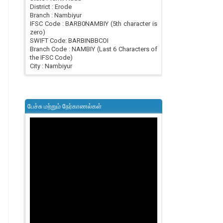
District : Erode
Branch : Nambiyur
IFSC Code : BARB0NAMBIY (5th character is
zero)
SWIFT Code: BARBINBBCOI
Branch Code : NAMBIY (Last 6 Characters of
the IFSC Code)
City : Nambiyur
பேச்சு மற்றும் நேர்காணல்கள்