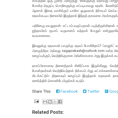
சமீபத்தில் ஒரு முறை அழைத்து ‘உங்களுக்கு ஏதாவது ப்ராஜ
போன்ற நெருப்பு பொறிகளுக்கு எப்படியாவது உதவிட வேண்டும்
ஆனால் இதை வாசிக்கும் யாரோ ஒருவரால் நிச்சயம் செய்ய 
உதவக்கூடிய நிலையில் இருந்தால் இந்தத் தகவலை அவர்களுக்க
பதினேழு வயதுதான்- எட்டாம் வகுப்புதான் படித்திருக்கிறான்.
ஐந்தாயிரம் ரூபாய் வருமானம் வந்தால் போதும் என்றுத
உயரமானவை.
இவனுக்கு உதவாமல் யாருக்கு உதவப் போகிறோம்? ப்ராஜக்ட் 
அழைத்தோ அல்லது nagaprakash@outlook.com என்ற மின்ன
உழைப்புக்கும், வெற்றிக்குமான அங்கீகாரமாக அது இருக்கக் கூட
நாகப்பிரகாஷை நினைத்தால் சிலிர்ப்பாக இருக்கிறது. வ
போன்றவர்கள் வெற்றிபெற்றால் நிச்சயம் அது லட்சக்கணக்கானவர
கிடக்கட்டும்- திறமையும் உழைப்பும் இருந்தால் கதவுகள் 
உணர்த்திக் கொண்டேயிருக்கக் கூடும்.
Share This:
Facebook
Twitter
Goog
Related Posts: