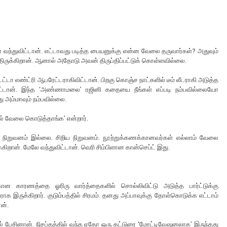
னை வந்துவிட்டான். எட்டாவது படித்த பையனுக்கு என்ன வேலை தருவார்கள்? அதுவும்
திருக்கிறான். ஆனால் அதோடு அவன் திருப்திப்பட்டுக் கொள்ளவில்லை.
ேட்டா எண்ட்ரி ஆபரேட்டராகிவிட்டான். பிறகு கொஞ்ச நாட்களில் டீம் லீடராகி அடுத்த
ிட்டான். இந்த ‘அண்ணாமலை’ ரஜினி கதையை நீங்கள் எப்படி நம்பவில்லையோ
அம்மாவும் நம்பவில்லை.
யில் வேலை கொடுத்தாங்க’ என்றார்.
நிறுவனம் இல்லை. சிறிய நிறுவனம். நூற்றுக்கணக்கானவர்கள் எல்லாம் வேலை
்கிறான். மேலே வந்துவிட்டான். வெரி சிம்பிளான கான்செப்ட் இது.
ான காரணத்தை ஓரிரு வார்த்தைகளில் சொல்லிவிட்டு அடுத்த பார்ட்டுக்கு
ாக இருக்கிறார். குடும்பத்தில் சிரமம். தனது அப்பாவுக்கு தோள்கொடுக்க எட்டாம்
ான்.
 பேசினான். நிசப்தத்தில் வந்த ஏதோ ஒரு கட்டுரை ‘மோட்டிவேஷனலாக’ இருந்தது