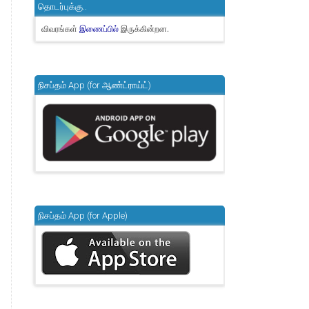
தொடர்புக்கு..
விவரங்கள்
இருக்கின்றன.
இணைப்பில்
நிசப்தம் App (for ஆண்ட்ராய்ட்)
நிசப்தம் App (for Apple)