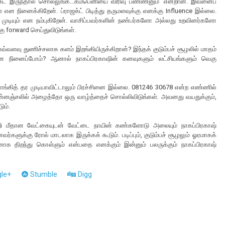
க்ட் இருந்தால் சொல்லுங்க...கம்பெனியை விரிவு பண்ணனும்’ என்றான். இவனைப்
 என நினைக்கிறேன். ப்ராஜக்ட் பிடித்து தருமளவுக்கு எனக்கு Influence இல்லை.
முடியும் என நம்புகிறேன். வாசிப்பவர்களின் நண்பர்களோ அல்லது உறவினர்களோ
ு forward செய்துவிடுங்கள்.
 எவ்வளவு துணிச்சலாக களம் இறங்கியிருக்கிறான்? இந்தக் குடும்பச் சூழலில் மாதம்
ானே நினைப்போம்? ஆனால் நாகப்பிரகாஷின் கனவுகளும் லட்சியங்களும் வெகு
வாங்கித் தர முடியாவிட்டாலும் பிரச்சினை இல்லை. 081246 30678 என்ற எண்ணில்
ஞ்சலில் அழைத்தோ ஒரு வாழ்த்தைச் சொல்லிவிடுங்கள். அவனது வயதுக்கும்,
ும்.
ெற்றி மீதான வேட்கையுடன் வேட்டை நாயின் கண்களோடு அலையும் நாகப்பிரகாஷ்
்களுக்கு ரோல் மாடலாக இருக்கக் கூடும். படிப்பும், குடும்பச் சூழலும் ஓரமாகக்
தானாக திறந்து கொள்ளும் என்பதை எனக்கும் இன்னும் பலருக்கும் நாகப்பிரகாஷ்
le+
Stumble
Digg