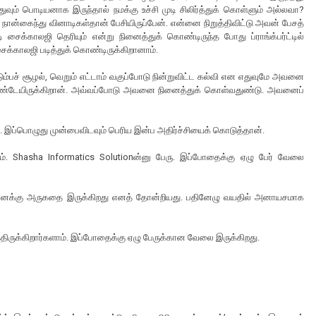
ும் பொடியனாக இருந்தால் நமக்கு உச்சி முடி சிலிர்த்துக் கொள்ளும் அல்லவா?
ான்கைந்து வினாடிகள்தான் பேசியிருப்பேன். என்னை நிறுத்திவிட்டு அவன் பேசத்
சைக்காலஜி தெரியும் என்று நினைத்துக் கொண்டிருந்த போது ப்ராங்க்பர்ட்டில்
ைக்காலஜி படித்துக் கொண்டிருக்கிறானாம்.
பச் சூழல், வெறும் எட்டாம் வகுப்போடு நின்றுவிட்ட கல்வி என எதுவுமே அவனை
 கொண்டேயிருக்கிறான். அவ்வப்போடு அவனை நினைத்துக் கொள்வதுண்டு. அவனைப்
 இப்பொழுது முன்பைவிடவும் பெரிய இன்ப அதிர்ச்சியைக் கொடுத்தான்.
. Shasha Informatics Solutionன்னு பேரு. இப்போதைக்கு ஏழு பேர் வேலை
ன் எனக்கு அருகதை இருக்கிறது எனத் தோன்றியது. பதினேழு வயதில் அனாயசமாக
த்திருக்கிறார்களாம். இப்போதைக்கு ஏழு பேருக்கான வேலை இருக்கிறது.