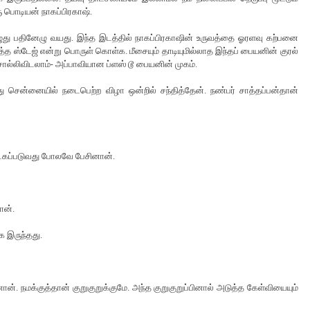
ு பொடியன் நாகப்பிரகாஷ்.
ொழுது பதினேழு வயது. இந்த இடத்தில் நாகப்பிரகாஷின் உருவத்தை ஓரளவு கற்பனை
அடுத்த ஸ்டேஜ் என்று பொருள் கொள்க. மீசையும் தாடியுமில்லாத இந்தப் பையனின் குரல்
ொல்லிவிடலாம்- அப்பாவியான ப்ளஸ் டூ பையனின் முகம்.
து சென்னையில் நடைபெற்ற விழா ஒன்றில் சந்தித்தேன். நண்பர் சாத்தப்பன்தான்
கப்படுவது போலவே பேசினான்.
ான்.
க இருந்தது.
ன். நமக்குத்தான் குறுகுறுக்குமே. அந்த குறுகுறுப்பினால் அடுத்த கேள்வியையும்