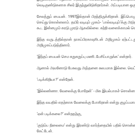
வெடிகுண்டுகளாக சிலர் இருந்துவிடுகிறார்கள். அப்படியான ஒர
சேலத்துப் பையன். 1997இல்தான் பிறந்திருக்கிறான். இப்ப
செய்து கொள்ளலாம். தயிர் வடியும் முகம்- ‘பால்வடியும்’க்கு 
கூட இன்னமும் கரடு முரடு ஆகவில்லை. சுற்றி வளைக்காமல் ச
இந்த வருடத்தில்தான் நாகப்பிரகாஷூடன் அறிமுகம் ஏற்பட்ட
அறிமுகப்படுத்தினார்.
‘இந்தப் பையன் செம சுறுசுறுப்பு மணி..பேசிப்பாருங்க’ என்றார்.
ஆனால் அவனோடு பேசுவது அத்தனை சுலபமாக இல்லை. வெட்
‘படிக்கிறியா?’ என்றேன்.
‘இல்லண்ணா. வேலைக்கு போறேன்’ - மிக இயல்பாகச் சொன்ன
இந்த வயதில் எதற்காக வேலைக்கு போகிறான் என்று குழப்பமா
‘ஏன் படிக்கலை?’ என்றதற்கு,
‘குடும்ப நிலைமை’ என்று இரண்டு வார்த்தையில் பதில் சொன்னா
கேட்டேன்.