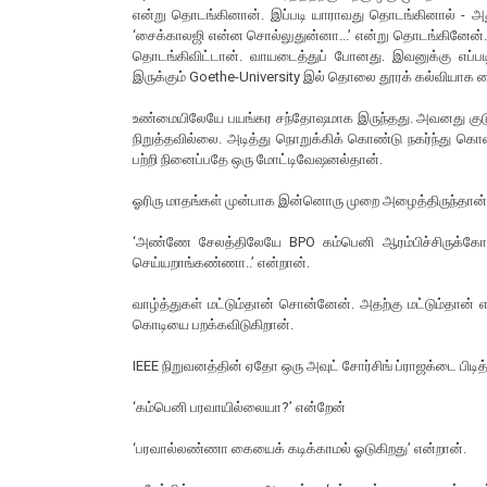
என்று தொடங்கினான். இப்படி யாராவது தொடங்கினால் - அதுவ
‘சைக்காலஜி என்ன சொல்லுதுன்னா...’ என்று தொடங்கினேன். ந
தொடங்கிவிட்டான். வாயடைத்துப் போனது. இவனுக்கு எப்படி 
இருக்கும் Goethe-University இல் தொலை தூரக் கல்வியாக ச
உண்மையிலேயே பயங்கர சந்தோஷமாக இருந்தது. அவனது குடும்
நிறுத்தவில்லை. அடித்து நொறுக்கிக் கொண்டு நகர்ந்து
பற்றி நினைப்பதே ஒரு மோட்டிவேஷனல்தான்.
ஓரிரு மாதங்கள் முன்பாக இன்னொரு முறை அழைத்திருந்தான்.
‘அண்ணே சேலத்திலேயே BPO கம்பெனி ஆரம்பிச்சிருக்கோம்
செய்யறாங்கண்ணா..’ என்றான்.
வாழ்த்துகள் மட்டும்தான் சொன்னேன். அதற்கு மட்டும்தா
கொடியை பறக்கவிடுகிறான்.
IEEE நிறுவனத்தின் ஏதோ ஒரு அவுட் சோர்சிங் ப்ராஜக்டை பிடி
‘கம்பெனி பரவாயில்லையா?’ என்றேன்
‘பரவால்லண்ணா கையைக் கடிக்காமல் ஓடுகிறது’ என்றான்.