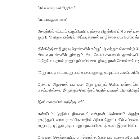
‘எவ்வளவு படிச்சிருக்க?’
‘எட்டாவதுண்ணா’
சேலத்தில் எட்டாம் வகுப்போடு படிப்பை நிறுத்திவிட்டு சென்
ஒரு BPO நிறுவனத்தில். அப்படித்தான் வாழ்க்கையை ஆரம்பித்
திக்கித்திணறி இரவு நேரங்களில் கம்யூட்டர் கற்றுக் கொண்டு ட
சில வருடங்களில் இன்னும் சில லெவல்களையும் தாண்டிவ
அதேபோல்தான் நானும் நம்பவில்லை. இதை நான் சொன்னபோது 
‘அது எப்படி எட்டாவது படிச்ச பையனுக்கு கம்யூட்டர் கம்பெனி
ஆனால் அதுதான் உண்மை. அது ஒன்றும் பெரிய பன்னாட்டு 
செய்யவில்லை. இருக்கும் கொஞ்சம் பேரில் பையன் மின்னியிருக
இனி கதையின் அடுத்த பார்ட்.
என்னிடம் ‘குடும்ப நிலைமை’ என்றான் அல்லவா? அதற்க
நகர்ந்துவிடலாம். நாகப்பிரகாஷின் அப்பா ஹோட்டலில் சப்ளையர
வகுப்பு முடிந்தும் முடியாமலும் நாகப்பிரகாஷ் களம் இறங்கிவிட்ட
அவனை சென்னையில் பார்த்ததற்கு பிறகு ஒரு முறை ஃபோனில்