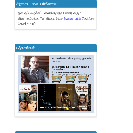
அறக்கட்டளை- பரிசீலனை
நிசப்தம் அறக்கட்டளைக்கு உதவி கோரி வரும்
விண்ணப்பங்களின் நிலவரத்தை
இணைப்பில்
தெரிந்து
கொள்ளலாம்.
புத்தகங்கள்..