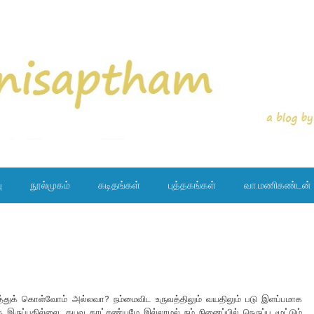
ு
நூல்முகம்
கடிதங்கள்
புத்தகங்கள்
வா.மணிகண்டன்
த்துக் கொள்வோம் அல்லவா? நம்மைவிட உருவத்திலும் வயதிலும் படு இளப்பமாக
ுப்பதில்லை. தயவு தாட்சண்யமே இல்லாமல் நம் நினைப்பில் நெருப்பு மூட்டும்