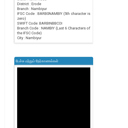
District : Erode
Branch : Nambiyur
IFSC Code : BARB0NAMBIY (5th character is
zero)
SWIFT Code: BARBINBBCOI
Branch Code : NAMBIY (Last 6 Characters of
the IFSC Code)
City : Nambiyur
பேச்சு மற்றும் நேர்காணல்கள்