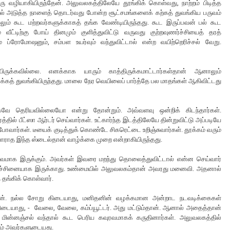
வழியாகியிருந்தேன். அலுவலகத்திலேயே தூங்கிக் கொள்வது, நாற்றம் பிடித்த
் அடுத்த நாளைத் தொடர்வது போன்ற சூட்சமங்களைக் கற்கத் துவங்கிய பருவம்
ம் கூட மற்றவர்களுக்காகத் தங்க வேண்டியிருந்தது. கூட இருப்பவன் பல் கூட
வீட்டிற்கு போய் தினமும் குளித்துவிட்டு வருவது குற்றவுணர்ச்சியைத் தரத்
் ப்ரோமோஷனும், சம்பள உயர்வும் வந்துவிட்டால் என்ற வயிற்றெரிச்சல் வேறு.
ுக்கவில்லை. எனக்காக யாரும் காத்திருக்கமாட்டார்கள்தான் ஆனாலும்
் துவங்கியிருந்தது. மாலை நேர வெயிலைப் பார்த்தே பல மாதங்கள் ஆகிவிட்டது
வே தெரியவில்லையோ என்று தோன்றும். அவ்வளவு ஒன்றிக் கிடந்தார்கள்.
ரத்தில் பீட்ஸா ஆர்டர் செய்வார்கள். உட்கார்ந்த இடத்திலேயே தின்றுவிட்டு அப்படியே
ார்கள். டீயைக் குடித்துக் கொண்டே சிகரெட்டை உறிஞ்சுவார்கள். தூக்கம் வரும்
ாராத இந்த ஸ்டைல்தான் வாழ்க்கை முறை என்றாகியிருந்தது.
வமாக இருக்கும். அவர்கள் இவரை மறந்து தொலைத்துவிட்டால் என்ன செய்வார்
பிரச்சினையாக இருக்காது. உண்மையில் அலுவலகம்தான் அவரது மனைவி. அதனால்
தங்கிக் கொள்வார்.
தேன். நல்ல சோறு கிடையாது, மனிதனின் வழக்கமான அன்றாட நடவடிக்கைகள்
கிடையாது, - வேலை, வேலை, கம்ப்யூட்டர். அது மட்டும்தான். ஆனால் அதைத்தான்
ி மின்னஞ்சல் வந்தால் கூட பெரிய கவுரவமாகக் கருதினார்கள். அலுவலகத்தில்
ம் அவர்களுடையது.