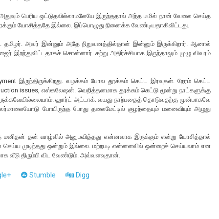
 அதுவும் பெரிய ஒட்டுதலில்லாமலேயே இருந்ததால் அந்த டீமில் நான் வேலை செய்த
க்கும் யோசித்ததே இல்லை. இப்பொழுது நினைக்க வேண்டியதாகிவிட்டது.
. தமிழர். அவர் இன்னும் அதே நிறுவனத்தில்தான் இன்னும் இருக்கிறார். ஆனால்
னேஜர் இறந்துவிட்டதாகச் சொன்னார். சற்று அதிர்ச்சியாக இருந்தாலும் முழு விவரம்
ment இருந்திருக்கிறது. வழக்கம் போல தூக்கம் கெட்ட இரவுகள். நேரம் கெட்ட
duction issues, எஸ்கலேஷன். வெறித்தனமாக தூக்கம் கெட்டு மூன்று நாட்களுக்கு
ழுந்திருக்கவேயில்லையாம். ஹார்ட் அட்டாக். வயது நாற்பதைத் தொடுவதற்கு முன்பாகவே
லர்மாலையோடு போயிருந்த போது தலைமேட்டில் குழந்தையும் மனைவியும் அழுது
 மனிதன் தன் வாழ்வில் அனுபவித்தது என்னவாக இருக்கும் என்று யோசித்தால்
ல் செய்ய முடிந்தது ஒன்றும் இல்லை. மற்றபடி என்னளவில் ஒன்றைச் செய்யலாம் என
ாக வீடு திரும்பி விட வேண்டும். அவ்வளவுதான்.
le+
Stumble
Digg