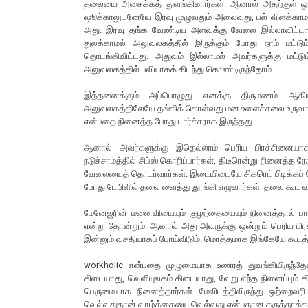
தலையை அசைக்கத் துவங்கினார்கள். ஆனால் அதற்குள் ஒரு 
ஷூக்காலுடனேயே இரவு முழுவதும் அலைவது, பல் விளக்காமல
அது. இரவு தங்க வேண்டிய அளவுக்கு வேலை இல்லாவிட்டாலு
துலக்காமல் அலுவலகத்தில் இருக்கும் போது நாம் மட்டும் 
தொடங்கிவிட்டது. அதுவும் இல்லாமல் அவர்களுக்கு மட்டும
அலுவலகத்தில் பலியாகக் கிடந்து கொண்டிருந்தோம்.
இத்தனைக்கும் அப்பொழுது எனக்கு திருமணம் ஆகியிர
அலுவலகத்திலேயே தங்கிக் கொள்வது மன உளைச்சலை உருவாக்கத
என்பதை நினைத்த போது டார்ச்சராக இருந்தது.
ஆனால் அவர்களுக்கு இதெல்லாம் பெரிய பிரச்சினையாக
நடுச்சாமத்தில் சிப்ஸ் கொறிப்பார்கள், திடீரென்று நினைத்த நே
வேலையைத் தொடர்வார்கள். இடையிடையே சிகரெட் பிடிக்கப் போவ
போது டேபிளில் தலை வைத்து தூங்கி எழுவார்கள். தலை கூட வ
மேனேஜரின் மனைவியையும் குழந்தையையும் நினைத்தால் பா
என்று தோன்றும். ஆனால் அது அவருக்கு ஒன்றும் பெரிய 
இன்னும் வசதியாகப் போய்விடும். மொத்தமாக இங்கேயே கூடத் 
workholic என்பதை முழுமையாக உணரத் துவங்கியிருந்
கிடையாது, வெளியுலகம் கிடையாது, வேறு எந்த நினைப்பும் 
பெருமையாக நினைத்தார்கள். மேலிடத்திலிருந்து ஒற்றைவர
வெல்வதுதான் வாழ்க்கையை வெல்வது என்பதான கருத்தாக்க