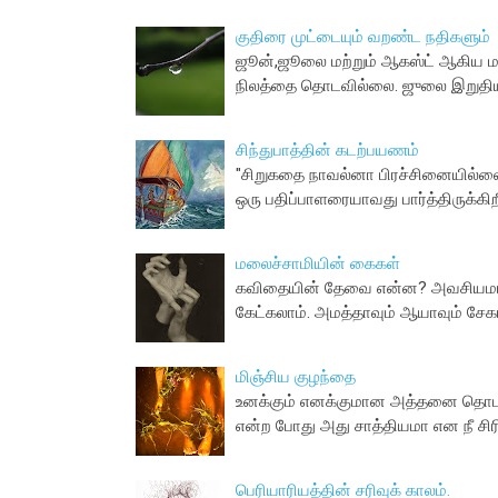
குதிரை முட்டையும் வறண்ட நதிகளும்
ஜூன்,ஜூலை மற்றும் ஆகஸ்ட் ஆகிய ம
நிலத்தை தொடவில்லை. ஜுலை இறுதியில
சிந்துபாத்தின் கடற்பயணம்
"சிறுகதை நாவல்னா பிரச்சினையில்லை
ஒரு பதிப்பாளரையாவது பார்த்திருக்கிற
மலைச்சாமியின் கைகள்
கவிதையின் தேவை என்ன? அவசியமான 
கேட்கலாம். அமத்தாவும் ஆயாவும் சேகர
மிஞ்சிய குழந்தை
உனக்கும் எனக்குமான அத்தனை தொடர்
என்ற போது அது சாத்தியமா என நீ ச
பெரியாரியத்தின் சரிவுக் காலம்.