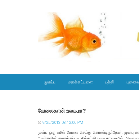
SKIP TO CONTENT
முகப்பு
அறக்கட்டளை
பத்தி
புனைவ
வேலைதான் உலகமா?
9/25/2013 03:12:00 PM
முன்பு ஒரு டீமில் வேலை செய்து கொண்டிருந்தேன். முன்பு என
அவர்களின் கணக்குப்படி திங்கட்கிழமை காலையில் அலுவலகம் 