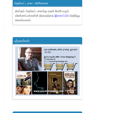
அறக்கட்டளை- பரிசீலனை
நிசப்தம் அறக்கட்டளைக்கு உதவி கோரி வரும்
விண்ணப்பங்களின் நிலவரத்தை
இணைப்பில்
தெரிந்து
கொள்ளலாம்.
புத்தகங்கள்..