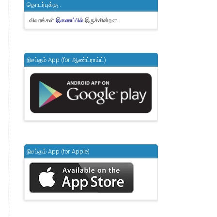
தொடர்புக்கு..
விவரங்கள்
இருக்கின்றன.
இணைப்பில்
நிசப்தம் App (for ஆண்ட்ராய்ட்)
நிசப்தம் App (for Apple)