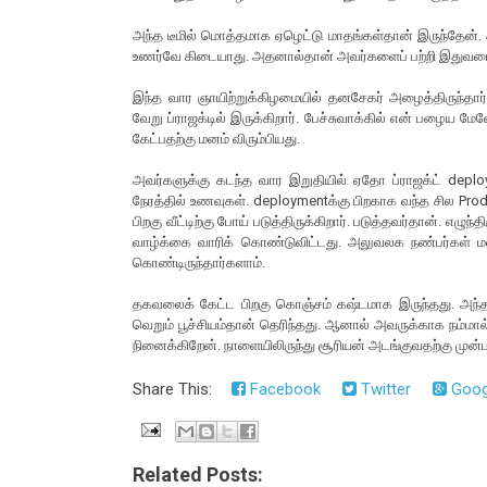
அந்த டீமில் மொத்தமாக ஏழெட்டு மாதங்கள்தான் இருந்தேன்.
உணர்வே கிடையாது. அதனால்தான் அவர்களைப் பற்றி இதுவரை
இந்த வார ஞாயிற்றுக்கிழமையில் தனசேகர் அழைத்திருந்தார்
வேறு ப்ராஜக்டில் இருக்கிறார். பேச்சுவாக்கில் என் பழைய மே
கேட்பதற்கு மனம் விரும்பியது.
அவர்களுக்கு கடந்த வார இறுதியில் ஏதோ ப்ராஜக்ட் deploy
நேரத்தில் உணவுகள். deploymentக்கு பிறகாக வந்த சில Pro
பிறகு வீட்டிற்கு போய் படுத்திருக்கிறார். படுத்தவர்தான். எ
வாழ்க்கை வாரிக் கொண்டுவிட்டது. அலுவலக நண்பர்கள் ம
கொண்டிருந்தார்களாம்.
தகவலைக் கேட்ட பிறகு கொஞ்சம் கஷ்டமாக இருந்தது. அந்த
வெறும் பூச்சியம்தான் தெரிந்தது. ஆனால் அவருக்காக நம்மா
நினைக்கிறேன். நாளையிலிருந்து சூரியன் அடங்குவதற்கு முன்ப
Share This:
Facebook
Twitter
Goog
Related Posts: