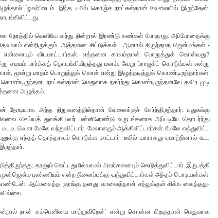
த்தால் ‘ஓவர்’டைம். இந்த டீமில் கொஞ்ச நாட்கள்தான் வேலையில் இருந்தேன்.
தொடங்கிவிட்டது.
ை நேரத்தில் வெளியே வந்து நின்றால் இரண்டு கண்கள் போதாது. அப்போதைக்கு
ம் என்றிருக்கும். அத்தனை சிட்டுக்கள். ஆனால் திருந்தாத ஜென்மங்கள் -
ள் என்னையும் விடமாட்டார்கள். எத்தனை காலம்தான் பொறுத்துக் கொள்வது?
று சமயம் பார்க்கத் தொடங்கியிருந்தது மனம். வேறு ப்ராஜக்ட் கொடுங்கள் என்று
கொள், மூன்று மாதம் பொறுத்துக் கொள் என்று இழுத்தடித்துக் கொண்டிருந்தார்கள்.
்து கொண்டிருந்தன. நாட்கள்தான் மெதுவாக நகர்ந்து கொண்டிருந்தனவே தவிர முடி
த்தனை அழுத்தம்.
் நேரடியாக அந்த நிறுவனத்தில்தான் வேலைக்குச் சேர்ந்திருந்தார். புதுசுக்கு
லை செய்யத் துவங்கியவர் பன்னிரெண்டு வருடங்களாக அப்படியே தொடர்ந்து
. மடமடவென மேலே வந்துவிட்டார். மேலாளரும் ஆக்கிவிட்டார்கள். மேலே வந்துவிட்ட
ுக்கு எந்தத் தொந்தரவும் கொடுக்க மாட்டார். டீமில் யாராவது ஏமாற்றினால் கூட
ருந்தார்.
த்திருந்தது. தானும் கெட்டதுமில்லாமல் அவர்களையும் கெடுத்துவிட்டார். இருபத்தி
முன்ஜென்ம புண்ணியம் என்ற நினைப்புக்கு வந்துவிட்டார்கள் அந்தப் பொடியன்கள்.
ொண்டேன். ஆப்பசைத்த குரங்கு தனது வாலைத்தான் சந்துக்குள் சிக்க வைத்தது-
யவில்லை.
ையென்றால் நான் கம்பெனியை மாற்றுகிறேன்’ என்று சொன்ன பிறகுதான் மெதுவாக