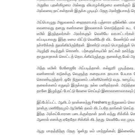
அதுவே புதன்கிழமை அல்லது வியாழக்கிழமை வரைக்கும் இழு
அவ்வளவு நாட்கள்தான் இருக்க முடியும். பிறகு அலர்ஜியாகத் 
அப்பொழுது அலுவலகம் ஹைதராபாத் பஞ்சாரா ஹில்ஸில். மால
எவனாவது தனது கண்களை இரவலாகக் கொடுத்தால் கூட தேவலா
டீமில் இருந்தவர்கள்- அவர்களும் வெளியே வரமாட்டார்க
எப்படியாவது இந்த டீமை விட்டு வெளியேறி விட வேண்டும் என்
நச்சரிக்கத் துவங்கியிருந்தேன். இரண்டு மாதம் பொறுத்துக் 
அழுந்தி கடித்துக் கொண்ட பற்களுக்கடியில் நாட்கள் நகர்ந
தாறுமாறாகக் கொட்டத் தொடங்கியிருந்தது. தலைக்கு மேல் அ
அந்த டீமின் மேனேஜரே அப்படித்தான். கல்லூரி முடித்தவுடன
வண்ணான் கடுசுக்கு வெளுத்த கதையாக நாயாக பேயாக வே
கொண்டிருந்தார். ஒரே நிறுவனம். பன்னிரெண்டு வருட உழைப்பு
தலைக்கனம் எதுவும் இருக்காது. நல்ல மனிதர்தான். அடுத்தவன
தானே இழுத்துப் போட்டு வேலை செய்யும் இனாவானாவாகவும் இ
இப்பேர்ப்பட்ட ஆளிடம் நான்கைந்து Freshers ஐ நிறுவனம் கொடு
நான்கு மணிநேரமும் ஆபிஸில் தவம் கிடப்பதே தாங்கள் செய்த 
இந்த அக்கப்போரான படைக்குள்தான் நான் வந்து சிக்கிக் க
ஆனால் எனக்கு ஏதேதோ சிக்கிக் கிடந்தது. வெளியே வர முடி
ஆறு மாதத்திற்கு பிறகு ‘ஒன்று டீம் மாற்றுங்கள்; இல்ல