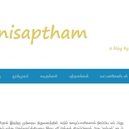
ு
நூல்முகம்
கடிதங்கள்
புத்தகங்கள்
வா.மணிகண்டன்
்றால் இதற்கு முந்தைய நிறுவனத்தில். கடும் உழைப்பாளிகளால் நிரம்பிய டீம் அது.
வந்து செவ்வாய்க்கிழமை இரவு வீட்டுக்குத் திரும்பினால் அது ‘நார்மல்’ டைம்.