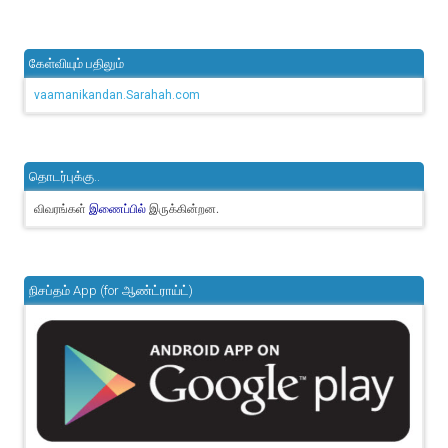
கேள்வியும் பதிலும்
vaamanikandan.Sarahah.com
தொடர்புக்கு..
விவரங்கள்
இருக்கின்றன.
இணைப்பில்
நிசப்தம் App (for ஆண்ட்ராய்ட்)