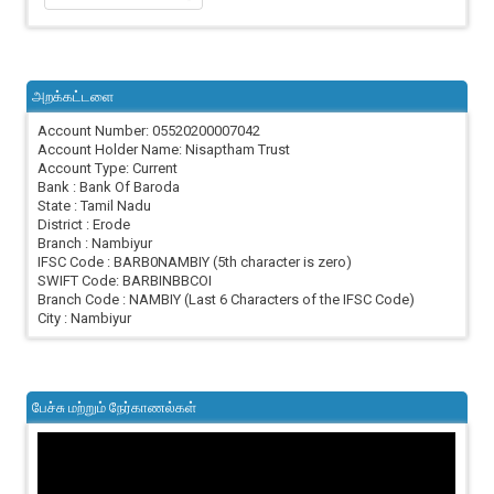
அறக்கட்டளை
Account Number: 05520200007042
Account Holder Name: Nisaptham Trust
Account Type: Current
Bank : Bank Of Baroda
State : Tamil Nadu
District : Erode
Branch : Nambiyur
IFSC Code : BARB0NAMBIY (5th character is zero)
SWIFT Code: BARBINBBCOI
Branch Code : NAMBIY (Last 6 Characters of the IFSC Code)
City : Nambiyur
பேச்சு மற்றும் நேர்காணல்கள்