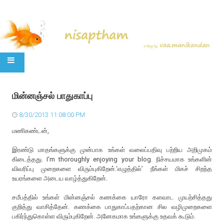
SKIP TO CONTENT
மின்னஞ்சல் பாதுகாப்பு
8/30/2013 11:08:00 PM
மணிகண்டன்,
இரண்டு மாதங்களுக்கு முன்பாக உங்கள் வலைப்பதிவு பற்றிய அறிமுகம்
கிடைத்தது. I'm thoroughly enjoying your blog. நிச்சயமாக உங்களின்
விவரிப்பு முறைகளை விரும்புகிறேன்.‘எழுத்தில்’ நீங்கள் மிகச் சிறந்த
உயரங்களை அடைய வாழ்த்துகிறேன்.
சமீபத்தில் உங்கள் மின்னஞ்சல் கணக்கை யாரோ களவாட முயற்சித்தது
குறித்து வாசித்தேன். கணக்கை பாதுகாப்பதற்கான சில வழிமுறைகளை
பகிர்ந்துகொள்ள விரும்புகிறேன். அனேகமாக உங்களுக்கு உதவக் கூடும்.