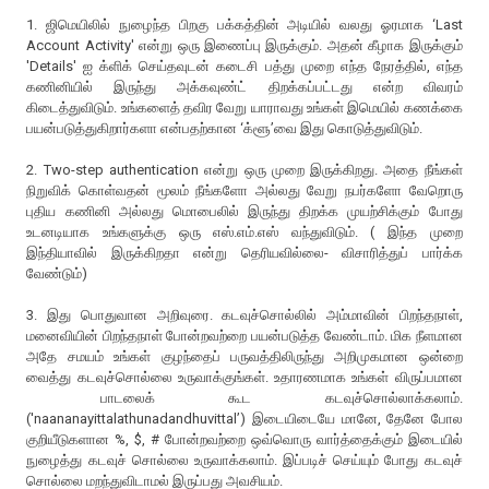
1. ஜிமெயிலில் நுழைந்த பிறகு பக்கத்தின் அடியில் வலது ஓரமாக ‘Last
Account Activity' என்று ஒரு இணைப்பு இருக்கும். அதன் கீழாக இருக்கும்
'Details' ஐ க்ளிக் செய்தவுடன் கடைசி பத்து முறை எந்த நேரத்தில், எந்த
கணினியில் இருந்து அக்கவுண்ட் திறக்கப்பட்டது என்ற விவரம்
கிடைத்துவிடும். உங்களைத் தவிர வேறு யாராவது உங்கள் இமெயில் கணக்கை
பயன்படுத்துகிறார்களா என்பதற்கான ‘க்ளூ’வை இது கொடுத்துவிடும்.
2. Two-step authentication என்று ஒரு முறை இருக்கிறது. அதை நீங்கள்
நிறுவிக் கொள்வதன் மூலம் நீங்களோ அல்லது வேறு நபர்களோ வேறொரு
புதிய கணினி அல்லது மொபைலில் இருந்து திறக்க முயற்சிக்கும் போது
உடனடியாக உங்களுக்கு ஒரு எஸ்.எம்.எஸ் வந்துவிடும். ( இந்த முறை
இந்தியாவில் இருக்கிறதா என்று தெரியவில்லை- விசாரித்துப் பார்க்க
வேண்டும்)
3. இது பொதுவான அறிவுரை. கடவுச்சொல்லில் அம்மாவின் பிறந்தநாள்,
மனைவியின் பிறந்தநாள் போன்றவற்றை பயன்படுத்த வேண்டாம். மிக நீளமான
அதே சமயம் உங்கள் குழந்தைப் பருவத்திலிருந்து அறிமுகமான ஒன்றை
வைத்து கடவுச்சொல்லை உருவாக்குங்கள். உதாரணமாக உங்கள் விருப்பமான
பாடலைக் கூட கடவுச்சொல்லாக்கலாம்.
('naananayittalathunadandhuvittal’) இடையிடையே மானே, தேனே போல
குறியீடுகளான %, $, # போன்றவற்றை ஒவ்வொரு வார்த்தைக்கும் இடையில்
நுழைத்து கடவுச் சொல்லை உருவாக்கலாம். இப்படிச் செய்யும் போது கடவுச்
சொல்லை மறந்துவிடாமல் இருப்பது அவசியம்.