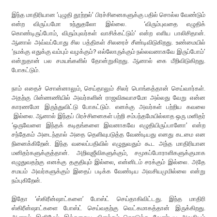
இந்த மாதிரியான ‘புழுதி தூற்றல்’ பிரச்சினைகளுக்கு பதில் சொல்ல வேண்டும்
என்ற விருப்பமோ உந்துதலோ இல்லை. ‘விரும்புவதை எழுதிக்
கொண்டிருப்போம், விரும்புவர்கள் வாசிக்கட்டும்’ என்ற எளிய பாலிசிதான்.
ஆனால் அவ்வப்போது சில பத்திகள் சிலரைச் சீண்டிவிடுகிறது. உண்மையில்
‘நமக்கு எதுக்கு வம்பும் வழக்கும்? எல்லோருக்கும் நல்லவனாகவே இருப்போம்’
என்றுதான் பல சமயங்களில் தோன்றுகிறது. ஆனால் கை மீறிவிடுகிறது.
போகட்டும்.
நாம் எதைச் சொன்னாலும், செய்தாலும் சிலர் பொங்கத்தான் செய்வார்கள்.
அதற்கு பின்ணணியில் அவர்களின் ராஜவிசுவாசமோ அல்லது வேறு என்ன
காரணமோ இருந்துவிட்டு போகட்டும். எனக்கு அவர்கள் பற்றிய கவலை
இல்லை. ஆனால் இந்தப் பிரச்சினைகள் பற்றி சம்பந்தமேயில்லாத ஒரு மனிதர்
‘ஒருவேளை இந்தக் கடிதங்களை இவனாகவே எழுதியிருப்பானோ’ என்ற
சந்தேகம் அடைந்தால் அதை தெளிவுபடுத்த வேண்டியது எனது கடமை என
நினைக்கிறேன். இந்த வலைப்பதிவில் எழுதுவதும் கூட அந்த மாதிரியான
மனிதர்களுக்குத்தான். அறிவுஜீவிகளுக்கும், சமூகப்போராளிகளுக்குமாக
எழுதுவதற்கு எனக்கு தகுதியும் இல்லை, என்னிடம் சரக்கும் இல்லை. அதே
சமயம் அவர்களுக்கும் இதைப் படிக்க வேண்டிய அவசியமுமில்லை என்று
நம்புகிறேன்.
இதோ ‘ஸ்கிரீன்ஷாட்களை’ போஸ்ட் செய்தாகிவிட்டது. இந்த மாதிரி
ஸ்கிரீன்ஷாட்களை போஸ்ட் செய்வதற்கு வெட்கமாகத்தான் இருக்கிறது.