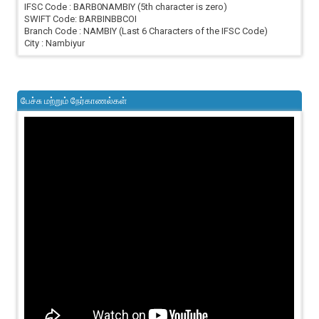
IFSC Code : BARB0NAMBIY (5th character is zero)
SWIFT Code: BARBINBBCOI
Branch Code : NAMBIY (Last 6 Characters of the IFSC Code)
City : Nambiyur
பேச்சு மற்றும் நேர்காணல்கள்