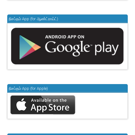
நிசப்தம் App (for ஆண்ட்ராய்ட்)
நிசப்தம் App (for Apple)