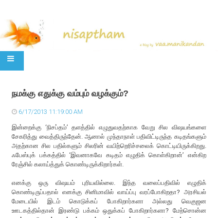
SKIP TO CONTENT
நமக்கு எதுக்கு வம்பும் வழக்கும்?
6/17/2013 11:19:00 AM
இன்றைக்கு ‘நிசப்தம்’ தளத்தில் எழுதுவதற்காக வேறு சில விஷயங்களை
சேகரித்து வைத்திருந்தேன். ஆனால் முந்தாநாள் பதிவிட்டிருந்த கடிதங்களும்
அதற்கான சில பதில்களும் சிலரின் வயிற்றெரிச்சலைக் கொட்டியிருக்கிறது.
ஃபேஸ்புக் பக்கத்தில் ‘இவனாகவே கடிதம் எழுதிக் கொள்கிறான்’ என்கிற
ரேஞ்சில் கலாய்த்துக் கொண்டிருக்கிறார்கள்.
எனக்கு ஒரு விஷயம் புரியவில்லை. இந்த வலைப்பதிவில் எழுதிக்
கொண்டிருப்பதால் எனக்கு சினிமாவில் வாய்ப்பு வரப்போகிறதா? அரசியல்
மேடையில் இடம் கொடுக்கப் போகிறார்களா அல்லது வெகுஜன
ஊடகத்தில்தான் இரண்டு பக்கம் ஒதுக்கப் போகிறார்களா? மேற்சொன்ன