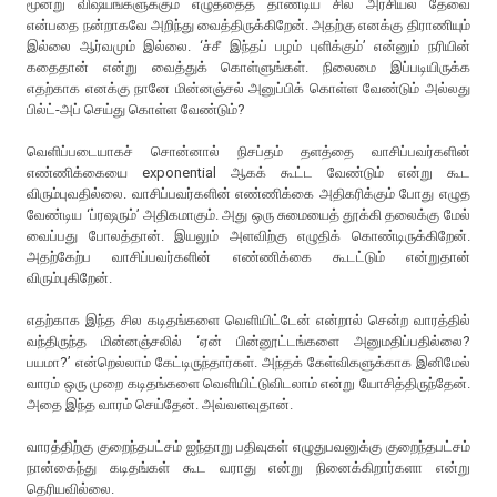
மூன்று விஷயங்களுக்கும் எழுத்தைத் தாண்டிய சில அரசியல் தேவை
என்பதை நன்றாகவே அறிந்து வைத்திருக்கிறேன். அதற்கு எனக்கு திராணியும்
இல்லை ஆர்வமும் இல்லை. ‘ச்சீ இந்தப் பழம் புளிக்கும்’ என்னும் நரியின்
கதைதான் என்று வைத்துக் கொள்ளுங்கள். நிலைமை இப்படியிருக்க
எதற்காக எனக்கு நானே மின்னஞ்சல் அனுப்பிக் கொள்ள வேண்டும் அல்லது
பில்ட்-அப் செய்து கொள்ள வேண்டும்?
வெளிப்படையாகச் சொன்னால் நிசப்தம் தளத்தை வாசிப்பவர்களின்
எண்ணிக்கையை exponential ஆகக் கூட்ட வேண்டும் என்று கூட
விரும்புவதில்லை. வாசிப்பவர்களின் எண்ணிக்கை அதிகரிக்கும் போது எழுத
வேண்டிய ‘ப்ரஷரும்’ அதிகமாகும். அது ஒரு சுமையைத் தூக்கி தலைக்கு மேல்
வைப்பது போலத்தான். இயலும் அளவிற்கு எழுதிக் கொண்டிருக்கிறேன்.
அதற்கேற்ப வாசிப்பவர்களின் எண்ணிக்கை கூடட்டும் என்றுதான்
விரும்புகிறேன்.
எதற்காக இந்த சில கடிதங்களை வெளியிட்டேன் என்றால் சென்ற வாரத்தில்
வந்திருந்த மின்னஞ்சலில் ‘ஏன் பின்னூட்டங்களை அனுமதிப்பதில்லை?
பயமா?’ என்றெல்லாம் கேட்டிருந்தார்கள். அந்தக் கேள்விகளுக்காக இனிமேல்
வாரம் ஒரு முறை கடிதங்களை வெளியிட்டுவிடலாம் என்று யோசித்திருந்தேன்.
அதை இந்த வாரம் செய்தேன். அவ்வளவுதான்.
வாரத்திற்கு குறைந்தபட்சம் ஐந்தாறு பதிவுகள் எழுதுபவனுக்கு குறைந்தபட்சம்
நான்கைந்து கடிதங்கள் கூட வராது என்று நினைக்கிறார்களா என்று
தெரியவில்லை.