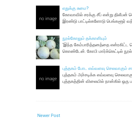
எதுக்கு சுமை?
கோவாவில் சரக்கு சீப் என்று திலீபன்
இரண்டு பாட்டில்களோடு பெங்களூர் வந
நூல்கோலும் தக்காளியும்
‘இந்த கேம்பாரித்தனத்தை என்ரகிட்ட வெ
கொண்டேன். கோபி மார்க்கெட்டில் நூ
புத்தகம் போட எவ்வளவு செலவாகும் சா
புத்தகம் அச்சடிக்க எவ்வளவு செலவாகும
புத்தகத்தின் விலையில் நான்கில் ஒரு ப
Newer Post