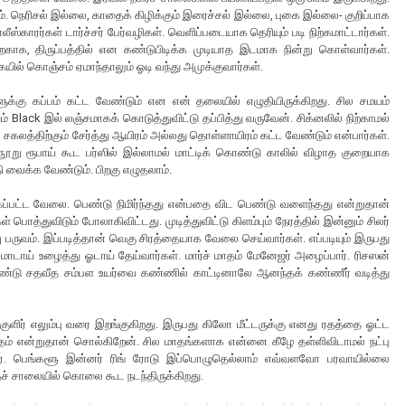
. நெரிசல் இல்லை, காதைக் கிழிக்கும் இரைச்சல் இல்லை, புகை இல்லை- குறிப்பாக
லீஸ்காரர்கள் டார்ச்சர் பேர்வழிகள். வெளிப்படையாக தெரியும் படி நிற்கமாட்டார்கள்.
பிறகாக, திருப்பத்தில் என கண்டுபிடிக்க முடியாத இடமாக நின்று கொள்வார்கள்.
ையில் கொஞ்சம் ஏமாந்தாலும் ஓடி வந்து அமுக்குவார்கள்.
க்கு கப்பம் கட்ட வேண்டும் என என் தலையில் எழுதியிருக்கிறது. சில சமயம்
lack இல் லஞ்சமாகக் கொடுத்துவிட்டு தப்பித்து வருவேன். சிக்னலில் நிற்காமல்
லத்திற்கும் சேர்த்து ஆயிரம் அல்லது தொள்ளாயிரம் கட்ட வேண்டும் என்பார்கள்.
். நூறு ரூபாய் கூட பர்ஸில் இல்லாமல் மாட்டிக் கொண்டு காலில் விழாத குறையாக
 வைக்க வேண்டும். பிறகு எழுதலாம்.
ப்பட்ட வேலை. பெண்டு நிமிர்ந்தது என்பதை விட பெண்டு வளைந்தது என்றுதான்
்துவிடும் போலாகிவிட்டது. முடித்துவிட்டு கிளம்பும் நேரத்தில் இன்னும் சிலர்
்வு பருவம். இப்படித்தான் வெகு சிரத்தையாக வேலை செய்வார்கள். எப்படியும் இருபது
 மாடாய் உழைத்து ஓடாய் தேய்வார்கள். மார்ச் மாதம் மேனேஜர் அழைப்பார். ரிசஸன்
 இரண்டு சதவீத சம்பள உயர்வை கண்ணில் காட்டினாலே ஆனந்தக் கண்ணீர் வடித்து
குளிர் எலும்பு வரை இறங்குகிறது. இருபது கிலோ மீட்டருக்கு எனது ரதத்தை ஓட்ட
தம் என்றுதான் சொல்கிறேன். சில மாதங்களாக என்னை கீழே தள்ளிவிடாமல் நட்பு
யர். பெங்களூ இன்னர் ரிங் ரோடு இப்பொழுதெல்லாம் எவ்வளவோ பரவாயில்லை
தச் சாலையில் கொலை கூட நடந்திருக்கிறது.