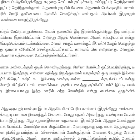
்சயம் ஆகியிருக்கிறது. கழுதை கெட்டால் குட்டிச்சுவர்; கம்ப்யூட்டர் தெரிஞ்சவன்
்யூட்டர் தெரிந்தவள்தான். அதனால் ஐடியில் வேலை. அதனால் பெங்களூரில் வாசம்.
ர் ரிங் ரோடு தனிமையை அள்ளிக் கொடுக்கும் என்பதால் அவர்கள் இருவரும்
க்கம் கண்ணை மறைத்திருக்கிறது.
 சப்தம் வேறொன்றுமில்லை. அவன் தலையில் இடி இறங்கியிருக்கிறது. இடி என்றால்
கம்பியை இறக்கிவிட்டான். அடுத்து அந்தப் பெண்ணை அவன் கற்பழிப்பான் என்று
 அப்படியெல்லாம் நடக்கவில்லை. அவன் சாகும் வரைக்கும் இரண்டு பேரும் பொறுத்து
ித்து ஓரமாக வீசிவிட்டு சென்றுவிட்டார்களாம். காரணம் மிக எளிதானது. அவளும்,
சனியனாக வந்தவனை போட்டுத்தள்ளிவிட்டார்கள்.
க மண்டைக்குள் ஓடிக் கொண்டிருந்தது. சினிமா போஸ்டர் ஒட்டுபவரிலிருந்து, டீ
ி பயமாக இருந்தது. என்னை தடுத்து நிறுத்துவதால் யாருக்கும் ஒரு பயனும் இல்லை
ம்? கிரெடிட் கார்ட் கூட இல்லாத உனக்கு என்ன _________ க்கு லேப்டாப் என்று
யோடு விட்டுவிட்டால் பரவாயில்லை. குனிய வைத்து கும்மிவிட்டால்? இப்படி பயம்
 ஒரு இரவையாவது இந்த ஊரில் சுற்ற வேண்டும் என்று பைக்கை முறுக்கிக்
து ஒரு புதர் மண்டிய இடம். அருகில் மிகப்பெரிய கால்வாய் இருக்கிறது. சாக்கடை
துக் கிடக்க முடியுமா என நினைத்துக் கொண்ட போது உருவம் அசைந்தது. வண்டியை வேகம்
ியாக இருந்தது. அது உருவம் இல்லை- உருவங்கள். இரண்டு பேர். ஆணும் பெண்ணும்
கமாக போய்விட வேண்டும் என விரும்பினேன். அவர்களுக்கு ஒரு பைக் நெருங்குவது
ிமிர்ந்து பார்த்தான். பிச்சைக்காரன் போலிருந்தான். அவனை நேருக்கு நேராக
் திருப்பினேன். அவன் தனது காரியத்தைத் தொடர்ந்திருக்கக் கூடும். ஆனால்