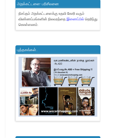
அறக்கட்டளை- பரிசீலனை
நிசப்தம் அறக்கட்டளைக்கு உதவி கோரி வரும்
விண்ணப்பங்களின் நிலவரத்தை
இணைப்பில்
தெரிந்து
கொள்ளலாம்.
புத்தகங்கள்..