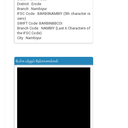
District : Erode
Branch : Nambiyur
IFSC Code : BARB0NAMBIY (5th character is
zero)
SWIFT Code: BARBINBBCOI
Branch Code : NAMBIY (Last 6 Characters of
the IFSC Code)
City : Nambiyur
பேச்சு மற்றும் நேர்காணல்கள்