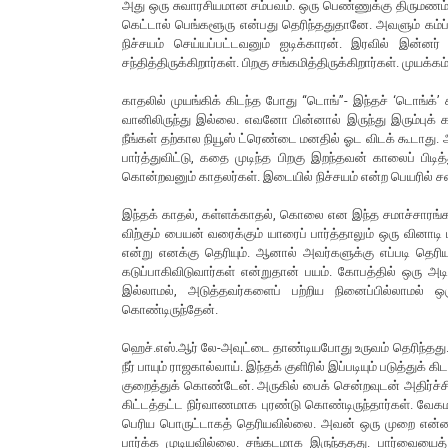
அது ஒரு சுவாரசியமான சம்பவம். ஒரு பெண்ணுக்கு திருமணம் நிச
கெட்டால் பெங்களூரு என்பது தெரிந்ததுதானே. அவளும் கம்ப
நிச்சயம் செய்யப்பட்டவனும் ஐடிக்காரன். இரவில் இன்ன
சந்தித்திருக்கிறார்கள். பிறகு சங்கமித்திருக்கிறார்கள். முய
காதலில் முயங்கிக் கிடந்த போது “டொங்”- இந்தச் ‘டொங்க்’
வானிலிருந்து இல்லை. எவனோ பின்னால் இருந்து இரும்புக் 
நீங்கள் தற்கால நியூஸ் ட்ரெண்டை மனதில் ஓட விடக் கூடாது.
பார்த்துவிட்டு, கதை முடிந்த பிறகு இறந்தவன் காலைப் பிட
கொன்றவனும் காதலர்கள். இடையில் நிச்சயம் என்ற பெயரில் 
இந்தக் காதல், கள்ளக்காதல், கொலை என இந்த சமாச்சாரங்களா
விற்கும் பையன் வரைக்கும் யாரைப் பார்த்தாலும் ஒரு வினாட
என்று எனக்கு தெரியும். ஆனால் அவர்களுக்கு எப்படி தெரியு
கடுப்பாகிவிடுவார்கள் என்றுதான் பயம். கோபத்தில் ஒரு அடி
இல்லாமல், அடுத்தவர்களைப் பற்றிய நினைப்பில்லாமல்
கொண்டிருந்தேன்.
ஹெச்.எஸ்.ஆர் லே-அவுட்டை தாண்டியபோது உருவம் தெரிந்தது. அ
நீர் பாயும் ராஜகால்வாய். இந்தக் குளிரில் இப்படியும் படுத்
குறைத்துக் கொண்டேன். அருகில் பைக் சென்றவுடன் அதிர்ச்ச
கிட்டத்தட்ட நிர்வாணமாக புரண்டு கொண்டிருந்தார்கள். வே
பெரிய பொருட்டாகத் தெரியவில்லை. அவன் ஒரு முறை என்னை ந
பார்க்க முடியவில்லை. சங்கடமாக இருந்ததது. பார்வையைத