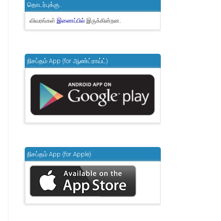
தொடர்புக்கு..
விவரங்கள்
இருக்கின்றன.
இணைப்பில்
நிசப்தம் App (for ஆண்ட்ராய்ட்)
நிசப்தம் App (for Apple)