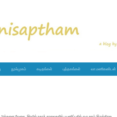
ு
நூல்முகம்
கடிதங்கள்
புத்தகங்கள்
வா.மணிகண்டன்
தது. அத்தனை வேலை. இரவில் நகரச் சாலைகளில் பயணிப்பதில் ஒரு சுகம் இருக்கிறது.