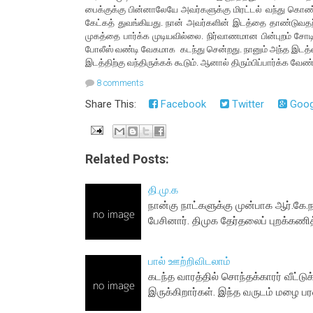
பைக்குக்கு பின்னாலேயே அவர்களுக்கு மிரட்டல் வந்து கொண்ட
கேட்கத் துவங்கியது. நான் அவர்களின் இடத்தை தாண்டுவதற்க
முகத்தை பார்க்க முடியவில்லை. நிர்வாணமான பின்புறம் சோடி
போலீஸ் வண்டி வேகமாக கடந்து சென்றது. நானும் அந்த இடத்தைக
இடத்திற்கு வந்திருக்கக் கூடும். ஆனால் திரும்பிப்பார்க்க வ
8 comments
Share This:
Facebook
Twitter
Goog
Related Posts:
தி.மு.க
நான்கு நாட்களுக்கு முன்பாக ஆர்.கே.நக
பேசினார். திமுக தேர்தலைப் புறக்கணி
பால் ஊற்றிவிடலாம்
கடந்த வாரத்தில் சொந்தக்காரர் வீட்ட
இருக்கிறார்கள். இந்த வருடம் மழை 