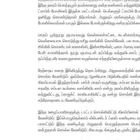
இந்த நகரம் மொத்தமும் நமக்கானது என்ற எண்ணம் வந்துவிடும்
ட்ராபிக் போலீஸார் இருக்க மாட்டார்கள். பெங்களூர் ட்ராபிக் போ
ஒளிந்து கொண்டுதான் நிற்பார்கள். அதுவும் மரங்களுக்கு 
போலீஸ்காரர்கள் யாரும் இல்லை போலிருக்கிறது என்ற நம்பிக்க
மாதம் முந்நூறு ரூபாயாவது வெள்ளைச்சட்டை கடன்காரர்களு
வெள்ளையாக கொடுத்து ரசீது வாங்கிக் கொள்வேன். பல சமயம் B
சிக்கிக் கொண்டால் லைசன்ஸ், இன்ஸூரன்ஸ், புகை அளவு என சக
பேசி சமாளித்தால் நூறு ரூபாயுடன் தப்பித்து வந்துவிடலாம
தப்பித்த வீர வரலாறுகளை வருங்கால சந்ததியினருக்காக எழுதி
நேற்றைய கதை இங்கிருந்து தொடர்கிறது. அலுவலகத்தில் ஏக
சொல்ல வேண்டும். ஒவ்வொரு ஆணியாக பிடுங்கியதில் கண்கள் பொத
கிளம்பாமல் இருந்தார்கள். மார்ச் மாதம் வருகிறது. சம்பள உயர
சதவீத சம்பள உயர்வை வாங்கிவிடலாம் என்று நவம்பரிலிருந்து
வந்துவிட்டது, ப்ராஜக்ட் காலியாகிவிட்டது என்று சொல்லி
சந்தோஷமடைய வேண்டியிருக்கும்.
இந்த உழைப்பாளிகளுக்கு டாட்டா சொல்லிவிட்டு கிளம்பினால் 
வேண்டும். இப்பொழுதெல்லாம் ஸ்பெண்டர் ப்ளஸ் வண்டியை ர
பாராட்டும் இந்த வண்டிக்கு அதுதான் பொறுத்தமான பெ
என்றுதான் சொல்ல வேண்டும். சில வருடங்களுக்கு முன்பு இந்