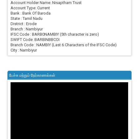
Account Holder Name: Nisaptham Trust
Account Type: Current
Bank : Bank Of Baroda
State : Tamil Nadu
District : Erode
Branch : Nambiyur
IFSC Code : BARB0NAMBIY (5th character is zero)
SWIFT Code: BARBINBBCOI
Branch Code : NAMBIY (Last 6 Characters of the IFSC Code)
City : Nambiyur
பேச்சு மற்றும் நேர்காணல்கள்