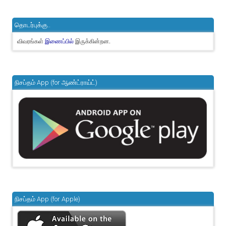
தொடர்புக்கு..
விவரங்கள்
இருக்கின்றன.
இணைப்பில்
நிசப்தம் App (for ஆண்ட்ராய்ட்)
நிசப்தம் App (for Apple)