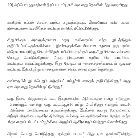
10) அப்பொழுது மஞ்சள் நிறப்பட்டாம்பூச்சி அவளது தோளின் மீது அமர்கிறது
காகிதக் கப்பல் செய்த பால்ய பருவத்தையும், இளம்பிராய ரயில் பயண
நினைவுகளையும் இந்தக் கவிதை எளிதில் மீட்டுவிடுகிறது.
சிறுமிக்கும் அவனுக்குமான உறவு கவிதையில் எந்த இடத்திலும்
குறிப்பிடப்பட்டிருக்கவில்லை. இவர்களுக்கிடையேயான உறவை ஒரு ரயில்
ஸ்நேகமாக புரிந்து கொள்கிறேன். ரயிலில் பார்க்கும் ஒரு சிறுமிக்காக கப்பலை
செய்து கொடுக்கிறான்- அந்த நிகழ்வைச் சுற்றிய சில காட்சிகள்
கவிதையாக்கபட்டிருக்கிறது. இது நேரடியான -கதைத்தன்மையுடன் முடியும்
கவிதை. இதிலிருந்து வாசகனுக்கான திறப்புகளை உருவாக்குகிறது.
கவிதையில் இடம்பெறும் அந்தப்பட்டாம்பூச்சி எதைக் குறிப்பிடுகிறது? அது
ஏன் அவளது தோளில் ஒட்டுகிறது?
ஒரு இலை விழுவதைக் கூட இயற்கையின் ஆசிர்வாதம் என்று எடுத்துக்
கொள்ளும் எனக்கு ஒரு பட்டாம்பூச்சி வந்து அமர்கிறது என்னும் காட்சி
ஆன்மிக மனநிலையை உருவாக்குகிறது. இயற்கை தனது பேரன்பினால்
அந்தச் சிறுமியை ஆசிர்வதிக்கிறது அல்லது வெகுளித்தன்மை மிகுந்த அந்த
தேவதையிடம் பட்டாம்பூச்சியை அனுப்பி ஆசிர்வாதம் பெற்றுக் கொள்கிறது.
அவன் செய்து கொடுத்தது பறக்கும் கப்பல்? அது ஏன் தண்ணீரின்றித்