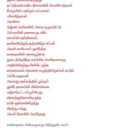
தட்டுத்தடுமாறிய நினைவின் வெளிச்சத்தால்
பேரழகின் பறக்கும் கப்பலைப்
பரிசளித்தான்
அவளோ
பிஞ்சுக் கரங்களில் அதை நழுவவிட்டு
அம்மாவின் தலைவருடலில்
சொக்கி உறங்கினாள்
தண்ணீரற்றுத் தத்தளித்த கப்பல்
அவள் வாயோரம் துளிர்த்த
கனவுகளின் சுவையூற்றை
துடைத்தெறிந்த கசங்கிய காகிதமானது
மறதியிலிருந்து மீண்டெழுந்த
கைலாவகம் அவனை வருத்தியிருக்கக் கூடும்
அப்போதுதான்
அவளது உறக்கத்தில் பூக்கும்
துளிர் நகையின் மின்னலென
மஞ்சாற்பட்டாம்பூச்சியது
விரைந்துகொண்டிருந்த
ரயில் ஜன்னலிலிருந்து
மிதந்து வந்து
அவள் தோளில் அமர்ந்தது.
கவிதையை பின்வருமாறு பிரித்துவிடலாம்-