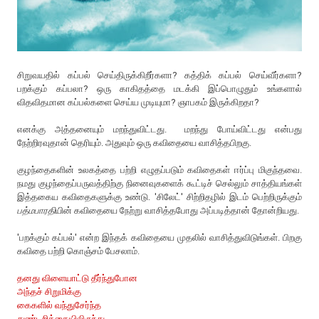
சிறுவயதில் கப்பல் செய்திருக்கிறீர்களா? கத்திக் கப்பல் செய்வீர்களா?
பறக்கும் கப்பலா? ஒரு காகிதத்தை மடக்கி இப்பொழுதும் உங்களால்
விதவிதமான கப்பல்களை செய்ய முடியுமா? ஞாபகம் இருக்கிறதா?
எனக்கு அத்தனையும் மறந்துவிட்டது. மறந்து போய்விட்டது என்பது
நேற்றிரவுதான் தெரியும். அதுவும் ஒரு கவிதையை வாசித்தபிறகு.
குழந்தைகளின் உலகத்தை பற்றி எழுதப்படும் கவிதைகள் ஈர்ப்பு மிகுந்தவை.
நமது குழந்தைப்பருவத்திற்கு நினைவுகளைக் கூட்டிச் செல்லும் சாத்தியங்கள்
இத்தகைய கவிதைகளுக்கு உண்டு. 'சிலேட்' சிற்றிதழில் இடம் பெற்றிருக்கும்
பத்மபாரதி
யின் கவிதையை நேற்று வாசித்தபோது அப்படித்தான் தோன்றியது.
'பறக்கும் கப்பல்' என்ற இந்தக் கவிதையை முதலில் வாசித்துவிடுங்கள். பிறகு
கவிதை பற்றி கொஞ்சம் பேசலாம்.
தனது விளையாட்டு தீர்ந்துபோன
அந்தச் சிறுமிக்கு
கைகளில் வந்துசேர்ந்த
துண்டறிக்கையிலிருந்து