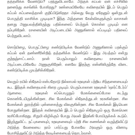
தத்தளிக்க வேண்டும்? பறந்துவிடலாமே. அந்தக் கப்பல் ஏன் எச்சிலில்
நனைந்து கசங்கிக் போகிறது? உண்மையிலேயே கவிதையில் இடம் பெறும்
கப்பல் கப்பலைத்தான் குறிப்பிடுகிறதா அல்லது வேறு ஏதேனும் ஒன்றுடன்
பொருத்தி வாசிக்க முடியுமா? இந்த அத்தனை கேள்விகளுக்கும் வாசகன்
தனது அனுபவத்திலிருந்து பதில்களைப் பெற்றுக் கொள்ள முடியும் என
நம்புகிறேன். ரசனையின் அடிப்படையில் அணுகினால் எப்படியும் பதிலைப்
பெற்றுவிடலாம்.
சொற்பிழை, பொருட்பிழை கண்டுபிடிக்க வேண்டும் அணுகினால் பறக்கும்
கப்பல் ஏன் தண்ணீரின்றித் தத்தளிக்க வேண்டும் - இது அபத்தம் என்று
குற்றஞ்சாட்டலாம். நான் பெரும்பாலும் கவிதையை ரசனையின்
அடிப்படையிலேயே அணுகுகிறேன். எனவே இதற்கு என்னிலிருந்தே விடை
கண்டுபிடிக்க முயற்சிக்கிறேன்.
வெறும் ரயில் ஸ்நேகம் என்பதோடு நில்லாமல் உறவுகள் பற்றிய சிந்தனையையும்
கூட இந்தக் கவிதையால் கிளற முடியும். பெரும்பாலான உறவுகள் ‘ஷார்ட்டேர்ம்’
ஆனவை. உறவுகள் எப்பொழுதும் மேகங்களைப்போல கடந்து
கொண்டேயிருக்கின்றன. சில மேகங்கள் ஸ்நேகத்துடன் உரசுகின்றன. சில
மேகங்கள் தூரத்தில் புன்னகைத்து விலகுகின்றன. சில மேகங்கள் இடியென
மோதுகின்றன. இந்தக் கவிதையில் இடம் பெறும் ஸ்நேகமும் ஒரு மேகமென
உரசிப்போகிறது. சிறுமி விழிக்கும் போது அவன் இறங்கி போயிருக்கக் கூடும்.
இழந்துவிட்ட நட்புகளையும், உறவுகளையும் பற்றி சில கணங்கள் வருந்திவிட்டு
அடுத்த வேலையை நாம் பார்ப்பது போலவே அவளும் ஒரு வினாடி
யோசித்துவிட்டு அடுத்த வேடிக்கையைத் தொடர்வாள்.