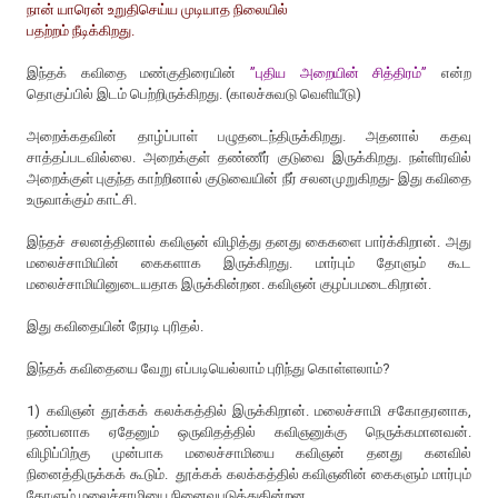
நான் யாரென் உறுதிசெய்ய முடியாத நிலையில்
பதற்றம் நீடிக்கிறது.
இந்தக் கவிதை மண்குதிரையின்
”புதிய அறையின் சித்திரம்”
என்ற
தொகுப்பில் இடம் பெற்றிருக்கிறது. (காலச்சுவடு வெளியீடு)
அறைக்கதவின் தாழ்ப்பாள் பழுதடைந்திருக்கிறது. அதனால் கதவு
சாத்தப்படவில்லை. அறைக்குள் தண்ணீர் குடுவை இருக்கிறது. நள்ளிரவில்
அறைக்குள் புகுந்த காற்றினால் குடுவையின் நீர் சலனமுறுகிறது- இது கவிதை
உருவாக்கும் காட்சி.
இந்தச் சலனத்தினால் கவிஞன் விழித்து தனது கைகளை பார்க்கிறான். அது
மலைச்சாமியின் கைகளாக இருக்கிறது. மார்பும் தோளும் கூட
மலைச்சாமியினுடையதாக இருக்கின்றன. கவிஞன் குழப்பமடைகிறான்.
இது கவிதையின் நேரடி புரிதல்.
இந்தக் கவிதையை வேறு எப்படியெல்லாம் புரிந்து கொள்ளலாம்?
1) கவிஞன் தூக்கக் கலக்கத்தில் இருக்கிறான். மலைச்சாமி சகோதரனாக,
நண்பனாக ஏதேனும் ஒருவிதத்தில் கவிஞனுக்கு நெருக்கமானவன்.
விழிப்பிற்கு முன்பாக மலைச்சாமியை கவிஞன் தனது கனவில்
நினைத்திருக்கக் கூடும். தூக்கக் கலக்கத்தில் கவிஞனின் கைகளும் மார்பும்
தோளும் மலைச்சாமியை நினைவுபடுத்துகின்றன