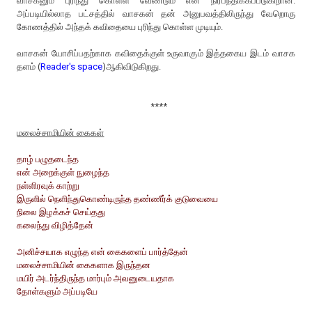
வாசகனும் புரிந்து கொள்ள வேண்டும் என நிர்பந்திக்கப்படுகிறான்.
அப்படியில்லாத பட்சத்தில் வாசகன் தன் அனுபவத்திலிருந்து வேறொரு
கோணத்தில் அந்தக் கவிதையை புரிந்து கொள்ள முடியும்.
வாசகன் யோசிப்பதற்காக கவிதைக்குள் உருவாகும் இத்தகைய இடம் வாசக
தளம் (
Reader's space
)ஆகிவிடுகிறது.
****
மலைச்சாமியின் கைகள்
தாழ் பழுதடைந்த
என் அறைக்குள் நுழைந்த
நள்ளிரவுக் காற்று
இருளில் நெளிந்துகொண்டிருந்த தண்ணீர்க் குடுவையை
நிலை இழக்கச் செய்தது
கலைந்து விழித்தேன்
அனிச்சயாக எழுந்த என் கைகளைப் பார்த்தேன்
மலைச்சாமியின் கைகளாக இருந்தன
மயிர் அடர்ந்திருந்த மார்பும் அவனுடையதாக
தோள்களும் அப்படியே