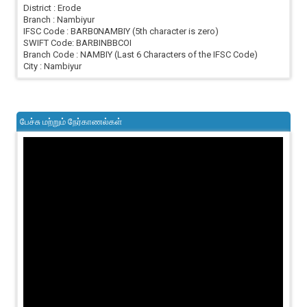
District : Erode
Branch : Nambiyur
IFSC Code : BARB0NAMBIY (5th character is zero)
SWIFT Code: BARBINBBCOI
Branch Code : NAMBIY (Last 6 Characters of the IFSC Code)
City : Nambiyur
பேச்சு மற்றும் நேர்காணல்கள்