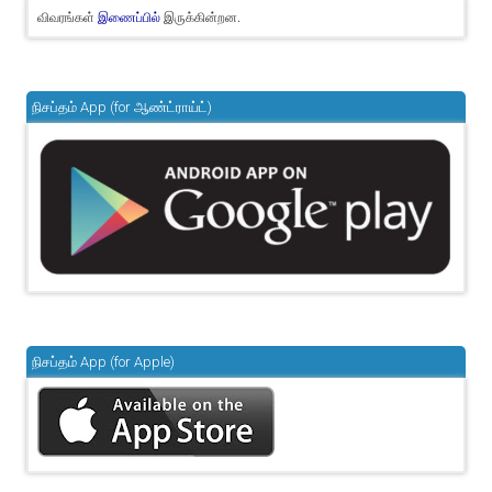
விவரங்கள்
இருக்கின்றன.
இணைப்பில்
நிசப்தம் App (for ஆண்ட்ராய்ட்)
நிசப்தம் App (for Apple)