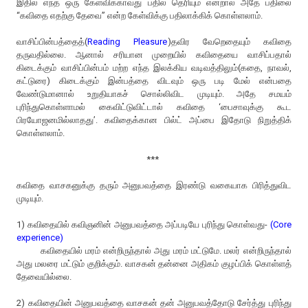
இதில் எந்த ஒரு கேள்விக்காவது பதில் தெரியும் என்றால் அதே பதிலை
“கவிதை எதற்கு தேவை” என்ற கேள்விக்கு பதிலாக்கிக் கொள்ளலாம்.
வாசிப்பின்பத்தைத்(
Reading Pleasure
)தவிர வேறெதையும் கவிதை
தருவதில்லை. ஆனால் சரியான முறையில் கவிதையை வாசிப்பதால்
கிடைக்கும் வாசிப்பின்பம் மற்ற எந்த இலக்கிய வடிவத்திலும்(கதை, நாவல்,
கட்டுரை) கிடைக்கும் இன்பத்தை விடவும் ஒரு படி மேல் என்பதை
வேண்டுமானால் உறுதியாகச் சொல்லிவிட முடியும். அதே சமயம்
புரிந்துகொள்ளாமல் கைவிட்டுவிட்டால் கவிதை ‘பைசாவுக்கு கூட
பிரயோஜனமில்லாதது’. கவிதைக்கான பில்ட் அப்பை இதோடு நிறுத்திக்
கொள்ளலாம்.
***
கவிதை வாசகனுக்கு தரும் அனுபவத்தை இரண்டு வகையாக பிரித்துவிட
முடியும்.
1) கவிதையில் கவிஞனின் அனுபவத்தை அப்படியே புரிந்து கொள்வது-
(Core
experience)
கவிதையில் மரம் என்றிருந்தால் அது மரம் மட்டுமே. மலர் என்றிருந்தால்
அது மலரை மட்டும் குறிக்கும். வாசகன் தன்னை அதிகம் குழப்பிக் கொள்ளத்
தேவையில்லை.
2) கவிதையின் அனுபவத்தை வாசகன் தன் அனுபவத்தோடு சேர்த்து புரிந்து