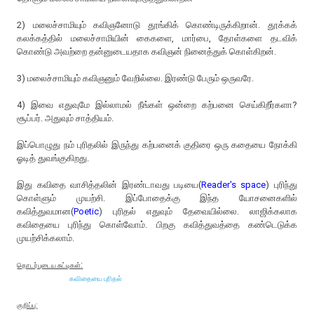
2) மலைச்சாமியும் கவிஞனோடு தூங்கிக் கொண்டிருக்கிறான். தூக்கக்
கலக்கத்தில் மலைச்சாமியின் கைகளை, மார்பை, தோள்களை தடவிக்
கொண்டு அவற்றை தன்னுடையதாக கவிஞன் நினைத்துக் கொள்கிறன்.
3) மலைச்சாமியும் கவிஞனும் வேறில்லை. இரண்டு பேரும் ஒருவரே.
4) இவை எதுவுமே இல்லாமல் நீங்கள் ஒன்றை கற்பனை செய்கிறீர்களா?
சூப்பர். அதுவும் சாத்தியம்.
இப்பொழுது நம் புரிதலில் இருந்து கற்பனைக் குதிரை ஒரு கதையை நோக்கி
ஓடித் துவங்குகிறது.
இது கவிதை வாசித்தலின் இரண்டாவது படியை(
Reader's space
) புரிந்து
கொள்ளும் முயற்சி. இப்போதைக்கு இந்த யோசனைகளில்
கவித்துவமான(
Poetic
) புரிதல் எதுவும் தேவையில்லை. லாஜிக்கலாக
கவிதையை புரிந்து கொள்வோம். பிறகு கவித்துவத்தை கண்டெடுக்க
முயற்சிக்கலாம்.
:
தொடர்புடைய சுட்டிகள்
கவிதையை புரிதல்
குறிப்பு: