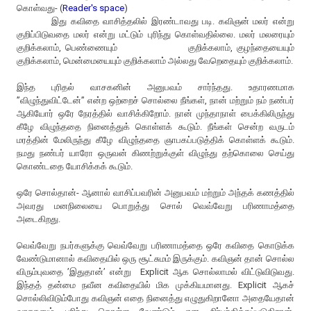
கொள்வது- (
Reader's space
)
இது கவிதை வாசித்தலில் இரண்டாவது படி. கவிஞன் மலர் என்று
குறிப்பிடுவதை மலர் என்று மட்டும் புரிந்து கொள்வதில்லை. மலர் மலரையும்
குறிக்கலாம், பெண்ணையும் குறிக்கலாம், குழந்தையையும்
குறிக்கலாம், மென்மையையும் குறிக்கலாம் அல்லது வேறெதையும் குறிக்கலாம்.
இந்த புரிதல் வாசகனின் அனுபவம் சார்ந்தது. உதாரணமாக
”விழுந்துவிட்டேன்” என்ற ஒற்றைச் சொல்லை நீங்கள், நான் மற்றும் நம் நண்பர்
ஆகியோர் ஒரே நேரத்தில் வாசிக்கிறோம். நான் முந்தாநாள் பைக்கிலிருந்து
கீழே விழுந்ததை நினைத்துக் கொள்ளக் கூடும். நீங்கள் சென்ற வருடம்
மரத்தின் மேலிருந்து கீழே விழுந்ததை ஞாபகப்படுத்திக் கொள்ளக் கூடும்.
நமது நண்பர் யாரோ ஒருவன் கிணற்றுக்குள் விழுந்து தற்கொலை செய்து
கொண்டதை யோசிக்கக் கூடும்.
ஒரே சொல்தான்- ஆனால் வாசிப்பவரின் அனுபவம் மற்றும் அந்தக் கணத்தில்
அவரது மனநிலையை பொறுத்து சொல் வெவ்வேறு பரிணாமத்தை
அடைகிறது.
வெவ்வேறு நபர்களுக்கு வெவ்வேறு பரிணாமத்தை ஒரே கவிதை கொடுக்க
வேண்டுமானால் கவிதையில் ஒரு சூட்சுமம் இருக்கும். கவிஞன் தான் சொல்ல
விரும்புவதை ’இதுதான்’ என்று Explicit ஆக சொல்லாமல் விட்டுவிடுவது.
இந்தத் தன்மை நவீன கவிதையில் மிக முக்கியமானது. Explicit ஆகச்
சொல்லிவிடும்போது கவிஞன் எதை நினைத்து எழுதுகிறானோ அதையேதான்