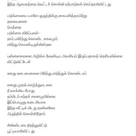
இந்த ஆலமரத்தை வெட்டச் சொல்லி ஏற்பாடுகள் செய்தாகிவிட்டது
படுக்கையை யாரோ ஒருத்திக்கு கையளித்தாயிற்று
தலையணை
மெத்தை
படுக்கை விரிப்புகள்-
நாம் பகிர்ந்து கொண்ட சகலமும்
எரிந்து கொண்டிருக்கின்றன
புன்னகைகளை அழிக்க வேண்டிய அவசியம் இருப்பதாகத் தெரியவில்லை
விட்டுவிட்டேன்
உனது உடைமைகளை பிரித்து எடுத்துக் கொண்டாய்
எனது முதல் வாழ்த்துமடலை
நீ கசக்கிய போது
நம்மிடம் எந்தச் சலனமுமில்லை
இப்பொழுது கடைசியாக
இந்த வீட்டில் மிடறு தண்ணீரை
அருந்திக் கொள்கிறோம்
சிலிண்டரை திறந்துவிட்டு
பூட்டியாகிவிட்டது