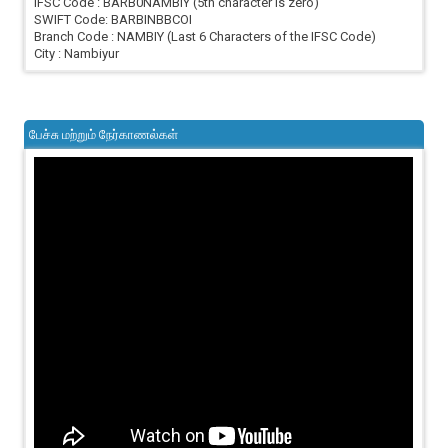
IFSC Code : BARB0NAMBIY (5th character is zero)
SWIFT Code: BARBINBBCOI
Branch Code : NAMBIY (Last 6 Characters of the IFSC Code)
City : Nambiyur
பேச்சு மற்றும் நேர்காணல்கள்