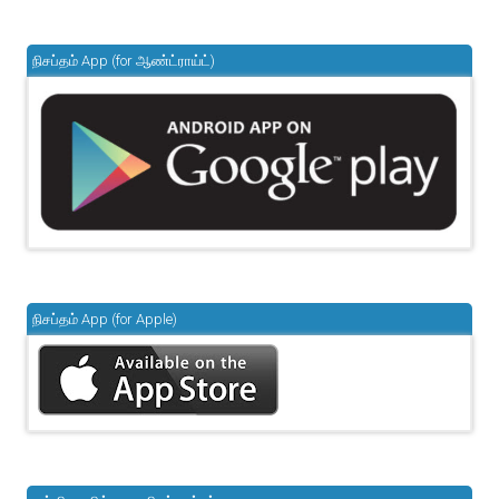
நிசப்தம் App (for ஆண்ட்ராய்ட்)
நிசப்தம் App (for Apple)