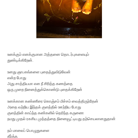
உனக்கும் எனக்குமான அத்தனை தொடர்புகளையும்
துண்டிக்கிறேன்.
உனது ஞாபகங்களை புதைத்துவிடுவேன்
என்ற போது
அது சாத்தியமா என நீ சிரித்த கணத்தை
ஒரு முறை நினைத்துக்கொண்டு புதைக்கிறேன்
உனக்கான கண்ணீரை கொஞ்சம் மிச்சம் வைத்திருந்தேன்
அதை வற்றிய இந்தக் குளத்தில் ஊற்றிய போது
குளத்தின் காய்ந்த கண்களில் தெரிந்த கருணை
நமது முதல் ரகசிய முத்தத்தை நினைவூட்டியது தற்செயலானதுதான்
நம் மாலைப் பொழுதுகளை
தீர்த்த