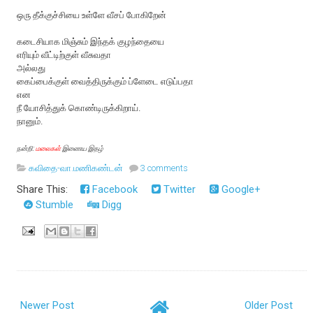
ஒரு தீக்குச்சியை உள்ளே வீசப் போகிறேன்
கடைசியாக மிஞ்சும் இந்தக் குழந்தையை
எரியும் வீட்டிற்குள் வீசுவதா
அல்லது
கைப்பைக்குள் வைத்திருக்கும் ப்ளேடை எடுப்பதா
என
நீ யோசித்துக் கொண்டிருக்கிறாய்.
நானும்.
நன்றி:
மலைகள்
இணைய இதழ்
கவிதை-வா.மணிகண்டன்
3 comments
Share This:
Facebook
Twitter
Google+
Stumble
Digg
Newer Post
Older Post